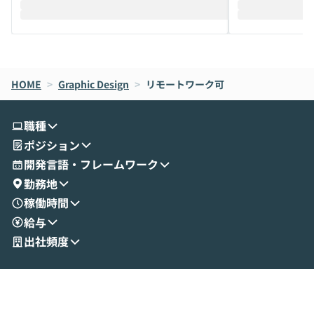
際を、公開デモを交えてわかりやすくお伝
うときに一番打率が
えします。 前半のLTでは、ハヤカワ氏より
え、次々と新し
メルカリでの判断基準をもとに「なぜClau
それぞれの本当
de CodeはNGになりがちで、なぜCowork
スクごとに最適
なら安全なのか」を解説いただいた上で、C
すのは至難の業です。 そこで
HOME
oworkの基本的な機能をご紹介いただきま
>
Graphic Design
>
リモートワーク可
は、LLMのフ
す。 続く公開デモでは、実際にCoworkを
ント構築の最前
使ってワークフローを構築する様子をお見
社松尾研究所の尾
職種
せいただきます。数分でワークフローが完
e・Codex・G
ポジション
成する手軽さや、Gmail等の外部サービス
分けの考え方を紐
とセキュアに連携できるポイントなど、実
使わなくなった
開発言語・フレームワーク
演を通じて具体的なイメージをお届けしま
らではの視点でお
勤務地
す。 後半のディスカッションでは、セキュ
のAIに絞るべ
稼働時間
リティの考え方や社内導入の進め方など、
迷っている方か
給与
現場目線でさらに深掘りしていきます。
最適化したい方
「自分の業務をAIで自動化してみたいけ
ご参加をお待ち
出社頻度
ど、何から始めればいいかわからない」と
いう方にこそ参加いただきたいイベントで
す。