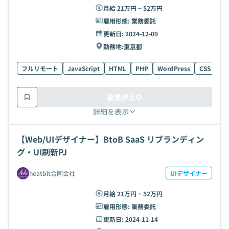
月給 21万円 ~ 52万円
雇用形態:
業務委託
更新日:
2024-12-09
勤務地:
東京都
フルリモート
JavaScript
HTML
PHP
WordPress
CSS
We
募集停止中
詳細を表示
【Web/UIデザイナー】BtoB SaaS リブランディン
グ・UI刷新PJ
heatbit合同会社
UIデザイナー
月給 21万円 ~ 52万円
雇用形態:
業務委託
更新日:
2024-11-14