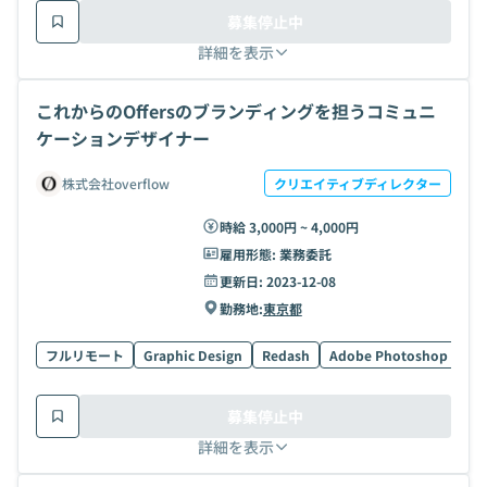
募集停止中
詳細を表示
これからのOffersのブランディングを担うコミュニ
ケーションデザイナー
株式会社overflow
クリエイティブディレクター
時給 3,000円 ~ 4,000円
雇用形態:
業務委託
更新日:
2023-12-08
勤務地:
東京都
フルリモート
Graphic Design
Redash
Adobe Photoshop
Ad
募集停止中
詳細を表示