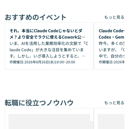
おすすめのイベント
もっと見る
開催前
開催前
それ、本当にClaude Codeじゃないとダ
Claude Co
メ？より安全でラクに使えるCowork公開
Codex・Gem
デモ
いま、AIを活用した業務効率化の文脈で「C
昨今、多くの生
laude Code」が大きな注目を集めていま
いますが、「Code
す。しかし、いざ導入しようとすると、セ
中で、自分のタ
キュリティ面の懸念や権限管理のハードル
開催日:
2026年8月26日(水)19:00
~
20:00
いいのか」を自
開催日:
2026年8
から、気軽に使えないケースも多いのでは
か？ 「なんとなく誰かが良いと言っていた
ないでしょうか。 Coworkは、非エンジニ
から」「SNS
アでも簡単に安全に扱えるよう作られた機
ら」と、周りの
能です。そして実は、日常の業務領域であ
ている方も少な
れば「Coworkで十分にカバーできる」だ
Iのポテンシャル
転職に役立つノウハウ
けでなく、想像以上の範囲まで自動化でき
は、評判ではな
もっと見る
ることは、まだあまり知られていません。
ているAIを選ぶこ
そこで本イベントでは、メルカリで生成AI
もやり取りを重
推進を担当されているハヤカワ五味氏をお
まで文脈を忘れず
迎えし、Coworkを使った業務自動化の実
キストだけでな