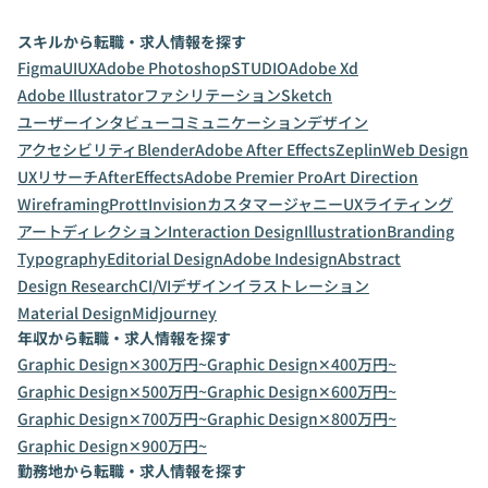
スキルから転職・求人情報を探す
Figma
UI
UX
Adobe Photoshop
STUDIO
Adobe Xd
Adobe Illustrator
ファシリテーション
Sketch
ユーザーインタビュー
コミュニケーションデザイン
アクセシビリティ
Blender
Adobe After Effects
Zeplin
Web Design
UXリサーチ
AfterEffects
Adobe Premier Pro
Art Direction
Wireframing
Prott
Invision
カスタマージャニー
UXライティング
アートディレクション
Interaction Design
Illustration
Branding
Typography
Editorial Design
Adobe Indesign
Abstract
Design Research
CI/VIデザイン
イラストレーション
Material Design
Midjourney
年収から転職・求人情報を探す
Graphic Design✕300万円~
Graphic Design✕400万円~
Graphic Design✕500万円~
Graphic Design✕600万円~
Graphic Design✕700万円~
Graphic Design✕800万円~
Graphic Design✕900万円~
勤務地から転職・求人情報を探す