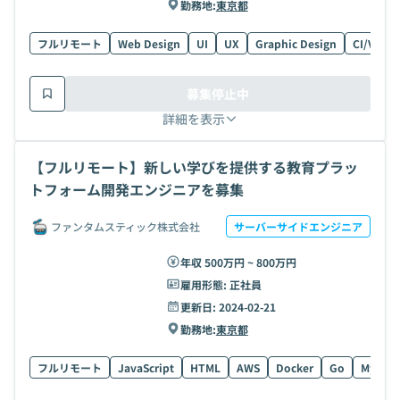
勤務地:
東京都
フルリモート
Web Design
UI
UX
Graphic Design
CI/VIデ
募集停止中
詳細を表示
【フルリモート】新しい学びを提供する教育プラッ
トフォーム開発エンジニアを募集
ファンタムスティック株式会社
サーバーサイドエンジニア
年収 500万円 ~ 800万円
雇用形態:
正社員
更新日:
2024-02-21
勤務地:
東京都
フルリモート
JavaScript
HTML
AWS
Docker
Go
MySQL