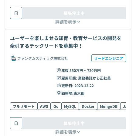
募集停止中
詳細を表示
ユーザーを楽しませる知育・教育サービスの開発を
牽引するテックリードを募集中！
ファンタムスティック株式会社
リードエンジニア
年収 550万円 ~ 720万円
雇用形態:
業務委託から正社員
更新日:
2023-12-22
勤務地:
東京都
フルリモート
AWS
Go
MySQL
Docker
MongoDB
JavaSc
募集停止中
詳細を表示