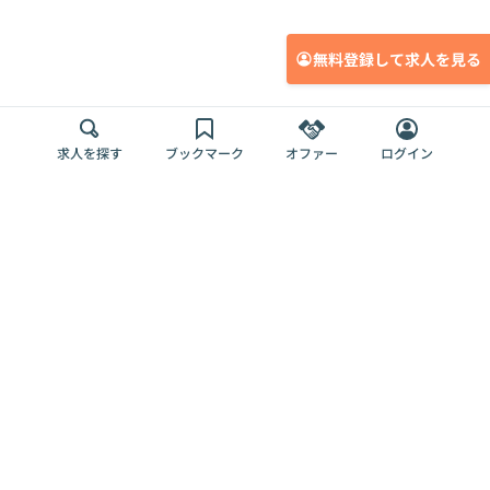
無料登録して求人を見る
求人を探す
ブックマーク
オファー
ログイン
メディア
サービス
キャリアアップ
採用担当者さま
各種媒体
を目指す
トップページ
Offers AI
Offers
ログイン
利用規約
新規登録・ロ
RPO
Magazine
プライバシー
グイン
Offers HR
予算型リテー
ポリシー
案件を探す
Magazine
導入事例
ナー
外部送信ツー
Offers 職務経
Offers デジタ
ルの一覧
歴
ル人材総研
お役立ち
人事AIコンサ
Offers AI