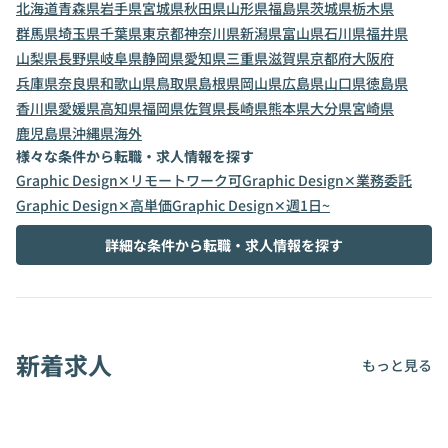
北海道
青森県
岩手県
宮城県
秋田県
山形県
福島県
茨城県
栃木県
群馬県
埼玉県
千葉県
東京都
神奈川県
新潟県
富山県
石川県
福井県
山梨県
長野県
岐阜県
静岡県
愛知県
三重県
滋賀県
京都府
大阪府
兵庫県
奈良県
和歌山県
鳥取県
島根県
岡山県
広島県
山口県
徳島県
香川県
愛媛県
高知県
福岡県
佐賀県
長崎県
熊本県
大分県
宮崎県
鹿児島県
沖縄県
海外
様々な条件から転職・求人情報を探す
Graphic Design✕リモートワーク可
Graphic Design✕業務委託
Graphic Design✕高単価
Graphic Design✕週1日~
詳細な条件から転職・求人情報を探す
新着求人
もっと見る