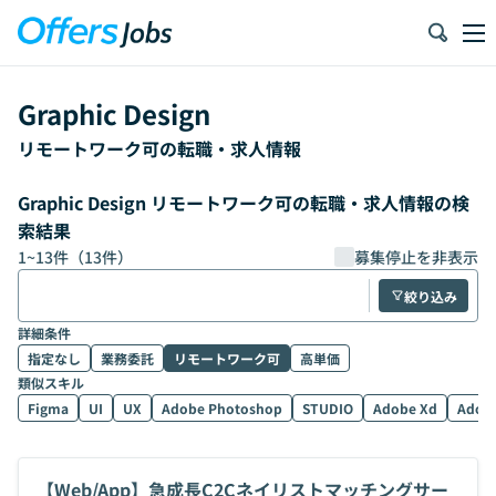
Graphic Design
リモートワーク可の転職・求人情報
Graphic Design リモートワーク可の転職・求人情報の検
索結果
1
~
13
件（
13
件）
募集停止を非表示
絞り込み
詳細条件
指定なし
業務委託
リモートワーク可
高単価
類似スキル
Figma
UI
UX
Adobe Photoshop
STUDIO
Adobe Xd
Adobe
【Web/App】急成長C2Cネイリストマッチングサー