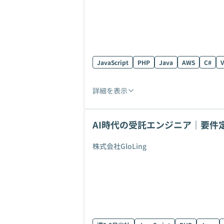
JavaScript
PHP
Java
AWS
C#
V
詳細を表示
AI時代の受託エンジニア｜要件
計する
株式会社GloLing