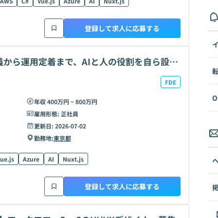
AWS
C#
Vue.js
Azure
AI
Nuxt.js
登録して求人に応募する
から運用定着まで、AIと人の役割を自ら設計
FDE
O
年収 400万円 ~ 800万円
雇用形態:
正社員
更新日:
2026-07-02
勤務地:
東京都
ue.js
Azure
AI
Nuxt.js
登録して求人に応募する