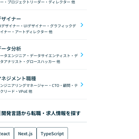
ー・プロジェクトリーダー・ディレクター
他
デザイナー
Xデザイナー・UIデザイナー・グラフィックデ
イナー・アートディレクター
他
データ分析
Kotlin
SQL
Kubernetes
正規表現
Redis
Oracle
ータエンジニア・データサイエンティスト・デ
タアナリスト・グロースハッカー
他
マネジメント職種
ンジニアリングマネージャー・CTO・顧問・テ
クリード・VPoE
他
開発言語から転職・求人情報を探す
React
Next.js
TypeScript