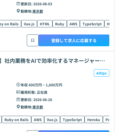
更新日:
2026-08-03
勤務地:
東京都
y on Rails
Vue.js
HTML
Ruby
AWS
TypeScript
Heroku
Red
登録して求人に応募する
万】社内業務をAIで効率化するマネージャー募
AIOps
年収 600万円 ~ 1,600万円
雇用形態:
正社員
更新日:
2026-06-26
勤務地:
東京都
Ruby on Rails
AWS
Vue.js
TypeScript
Heroku
PostgreSQL