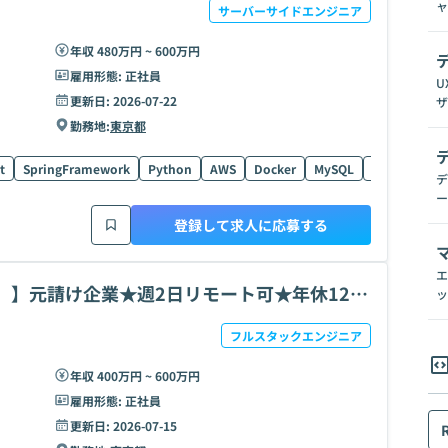
ャ
サーバーサイドエンジニア
年収 480万円 ~ 600万円
雇用形態:
正社員
U
更新日:
2026-07-22
ザ
勤務地:
東京都
t
SpringFramework
Python
AWS
Docker
MySQL
TypeScript
デ
ー
登録して求人に応募する
エ
）】元請け企業★週2日リモート可★年休128
ッ
フルスタックエンジニア
年収 400万円 ~ 600万円
雇用形態:
正社員
更新日:
2026-07-15