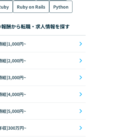
Ruby
Ruby on Rails
Python
AngularJS
Angular
Oracle
Linux
報酬から転職・求人情報を探す
時給]1,000円~
時給]2,000円~
時給]3,000円~
時給]4,000円~
時給]5,000円~
TypeScript
Kotlin
React
Network
Nuxt.js
GCP
Next.js
Spri
年収]300万円~