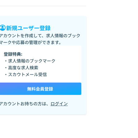
新規ユーザー登録
アカウントを作成して、求人情報のブック
マークや応募の管理ができます。
登録特典:
・求人情報のブックマーク
stgreSQL
Redis
Nuxt.js
CSS
Elasticsearch
GCP
Dify
GitHub
・高度な求人検索
・スカウトメール受信
無料会員登録
アカウントお持ちの方は、
ログイン