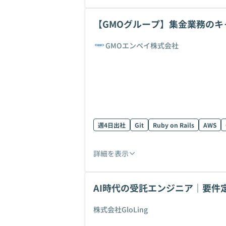
【GMOグループ】集金業務の
ニア募集！
GMOエンペイ株式会社
週4日出社
Git
Ruby on Rails
AWS
詳細を表示
AI時代の受託エンジニア｜要件
計する
株式会社GloLing