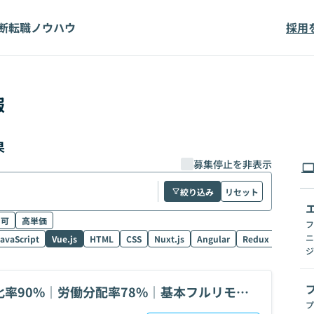
断
転職ノウハウ
採用
報
果
募集停止を非表示
絞り込み
リセット
ク可
高単価
フ
ニ
avaScript
Vue.js
HTML
CSS
Nuxt.js
Angular
Redux
NestJS
ジ
率90%｜労働分配率78%｜基本フルリモー
プ