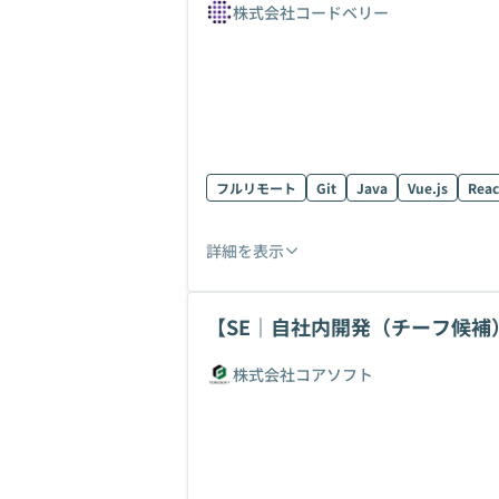
株式会社コードベリー
フルリモート
Git
Java
Vue.js
Reac
詳細を表示
【SE｜自社内開発（チーフ候補
日
株式会社コアソフト