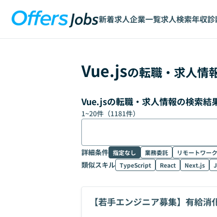
新着求人
企業一覧
求人検索
年収診
Vue.js
の転職・求人情
Vue.jsの転職・求人情報の検索結
1
~
20
件（
1181
件）
詳細条件
指定なし
業務委託
リモートワー
類似スキル
TypeScript
React
Next.js
J
【若手エンジニア募集】有給消化
ト