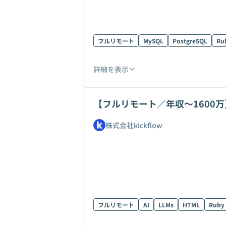
フルリモート
MySQL
PostgreSQL
Rub
詳細を表示
【フルリモート／年収〜1600
集
株式会社kickflow
フルリモート
AI
LLMs
HTML
Ruby