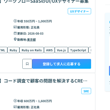
】ワークフローSaaSのUI/UXデザイナー募集
UXデザイナー
年収 550万円 ~ 1,000万円
雇用形態:
正社員
更新日:
2026-08-03
勤務地:
東京都
TML
Ruby
Ruby on Rails
AWS
Vue.js
TypeScript
Heroku
Po
登録して求人に応募する
万】コード調査で顧客の問題を解決するCRE募
SRE
年収 600万円 ~ 1,600万円
雇用形態:
正社員