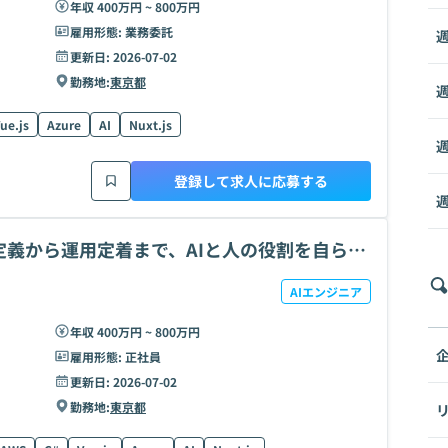
年収 400万円 ~ 800万円
雇用形態:
業務委託
週
更新日:
2026-07-02
勤務地:
東京都
週
ue.js
Azure
AI
Nuxt.js
週
登録して求人に応募する
週
定義から運用定着まで、AIと人の役割を自ら設
AIエンジニア
年収 400万円 ~ 800万円
雇用形態:
正社員
更新日:
2026-07-02
勤務地:
東京都