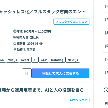
[
キャッシュレス化／フルスタック志向のエンジ
[
フルスタックエンジニア
年収 800万円 ~ 1,100万円
[
雇用形態:
正社員
更新日:
2026-07-09
[
勤務地:
東京都
[
Go
Vue.js
React
AI
GCP
Datadog
Next.js
[
登録して求人に応募する
定義から運用定着まで、AIと人の役割を自ら設
AIエンジニア
週