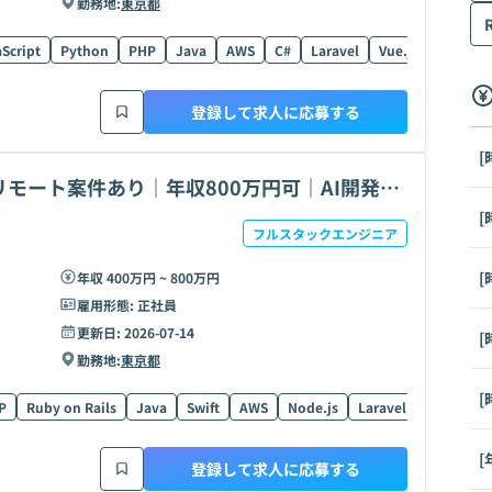
勤務地:
東京都
Script
Python
PHP
Java
AWS
C#
Laravel
Vue.js
React
登録して求人に応募する
[
モート案件あり｜年収800万円可｜AI開発案
[
フルスタックエンジニア
[
年収 400万円 ~ 800万円
雇用形態:
正社員
更新日:
2026-07-14
[
勤務地:
東京都
[
P
Ruby on Rails
Java
Swift
AWS
Node.js
Laravel
Vue.js
[
登録して求人に応募する