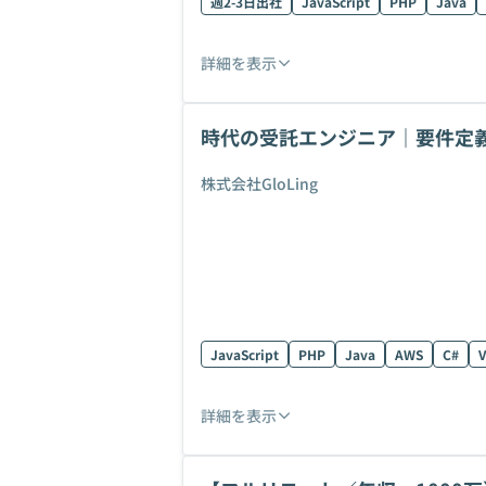
週2-3日出社
JavaScript
PHP
Java
詳細を表示
時代の受託エンジニア｜要件定義
する
株式会社GloLing
JavaScript
PHP
Java
AWS
C#
V
詳細を表示