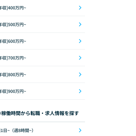
年収]400万円~
年収]500万円~
年収]600万円~
年収]700万円~
年収]800万円~
ML
データ分析
Go
機械学習
Network
AI
AR/VR
年収]900万円~
稼働時間から転職・求人情報を探す
1日~（週8時間~）