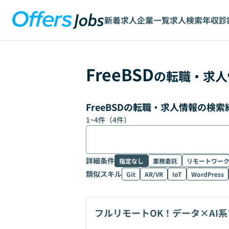
新着求人
企業一覧
求人検索
年収診
FreeBSD
の転職・求人
FreeBSDの転職・求人情報の検索
1
~
4
件（
4
件）
詳細条件
指定なし
業務委託
リモートワー
類似スキル
Git
AR/VR
IoT
WordPress
フルリモートOK！データ×AI
ド募集