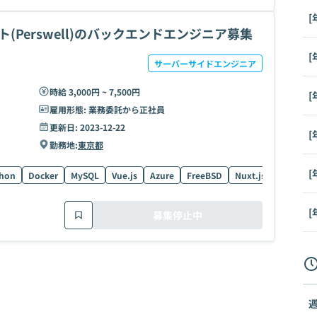
[
(Perswell)のバックエンドエンジニア募集
[
サーバーサイドエンジニア
時給 3,000円 ~ 7,500円
[
雇用形態:
業務委託から正社員
更新日:
2023-12-22
[
勤務地:
東京都
[
hon
Docker
MySQL
Vue.js
Azure
FreeBSD
Nuxt.js
Git
HT
[
募集停止中
週