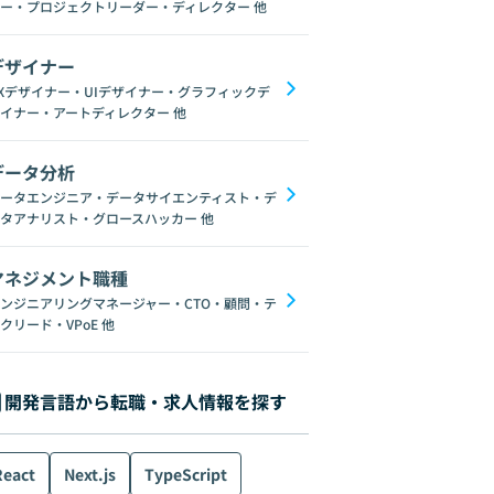
ー・プロジェクトリーダー・ディレクター
他
デザイナー
Xデザイナー・UIデザイナー・グラフィックデ
イナー・アートディレクター
他
データ分析
reeBSD
Nuxt.js
Git
HTML
データ分析
Go
機械学習
Network
ータエンジニア・データサイエンティスト・デ
タアナリスト・グロースハッカー
他
マネジメント職種
ンジニアリングマネージャー・CTO・顧問・テ
クリード・VPoE
他
開発言語から転職・求人情報を探す
React
Next.js
TypeScript