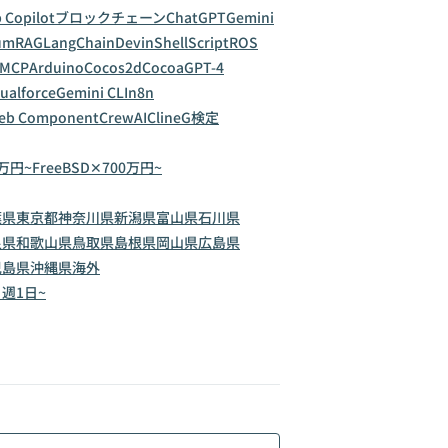
 Copilot
ブロックチェーン
ChatGPT
Gemini
um
RAG
LangChain
Devin
ShellScript
ROS
MCP
Arduino
Cocos2d
Cocoa
GPT-4
sualforce
Gemini CLI
n8n
Web Component
CrewAI
Cline
G検定
0万円~
FreeBSD✕700万円~
葉県
東京都
神奈川県
新潟県
富山県
石川県
良県
和歌山県
鳥取県
島根県
岡山県
広島県
児島県
沖縄県
海外
✕週1日~