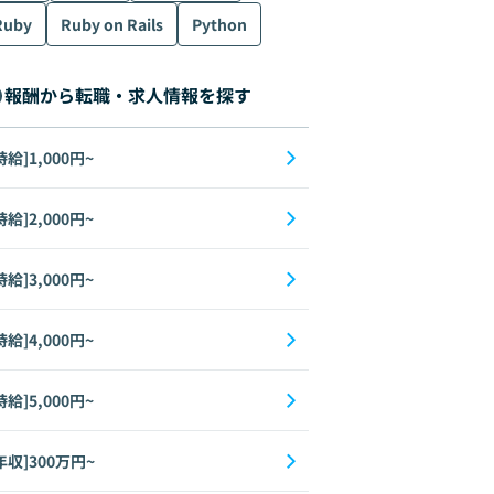
Ruby
Ruby on Rails
Python
ML
データ分析
Go
機械学習
Network
AI
AR/VR
報酬から転職・求人情報を探す
時給]1,000円~
時給]2,000円~
時給]3,000円~
時給]4,000円~
時給]5,000円~
ML
データ分析
Go
機械学習
Network
AI
AR/VR
年収]300万円~