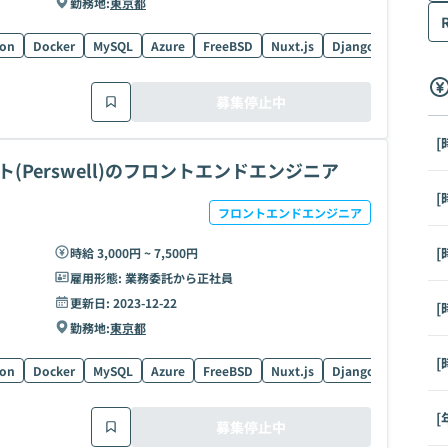
勤務地:
東京都
hon
Docker
MySQL
Azure
FreeBSD
Nuxt.js
Django
Git
HT
募集停止中
[
Perswell)のフロントエンドエンジニア
[
フロントエンドエンジニア
[
時給 3,000円 ~ 7,500円
雇用形態:
業務委託から正社員
更新日:
2023-12-22
[
勤務地:
東京都
[
hon
Docker
MySQL
Azure
FreeBSD
Nuxt.js
Django
Git
HT
[
募集停止中