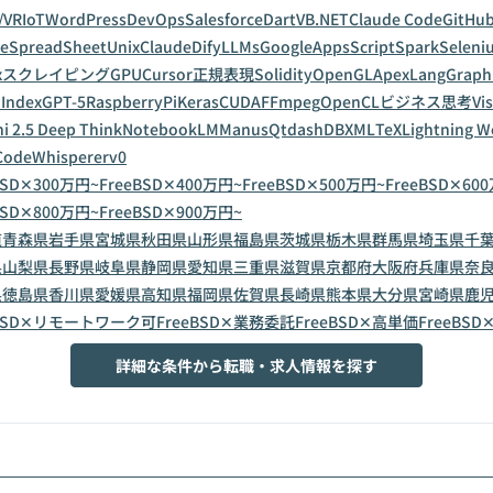
/VR
IoT
WordPress
DevOps
Salesforce
Dart
VB.NET
Claude Code
GitHub
leSpreadSheet
Unix
Claude
Dify
LLMs
GoogleAppsScript
Spark
Seleni
x
スクレイピング
GPU
Cursor
正規表現
Solidity
OpenGL
Apex
LangGraph
Index
GPT-5
RaspberryPi
Keras
CUDA
FFmpeg
OpenCL
ビジネス思考
Vi
i 2.5 Deep Think
NotebookLM
Manus
Qt
dashDB
XML
TeX
Lightning 
CodeWhisperer
v0
BSD✕300万円~
FreeBSD✕400万円~
FreeBSD✕500万円~
FreeBSD✕60
BSD✕800万円~
FreeBSD✕900万円~
道
青森県
岩手県
宮城県
秋田県
山形県
福島県
茨城県
栃木県
群馬県
埼玉県
千
県
山梨県
長野県
岐阜県
静岡県
愛知県
三重県
滋賀県
京都府
大阪府
兵庫県
奈
県
徳島県
香川県
愛媛県
高知県
福岡県
佐賀県
長崎県
熊本県
大分県
宮崎県
鹿
eBSD✕リモートワーク可
FreeBSD✕業務委託
FreeBSD✕高単価
FreeBSD
詳細な条件から転職・求人情報を探す