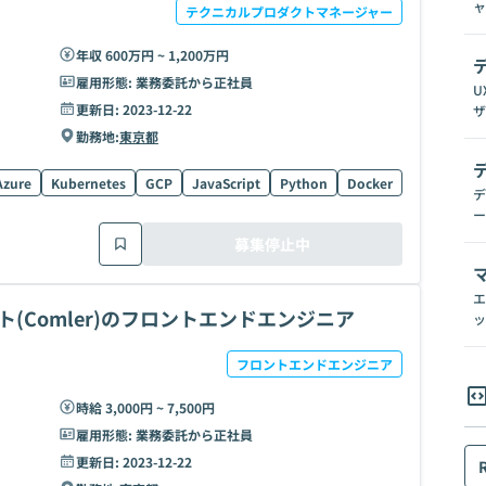
ャ
テクニカルプロダクトマネージャー
年収 600万円 ~ 1,200万円
雇用形態:
業務委託から正社員
U
更新日:
2023-12-22
ザ
勤務地:
東京都
Azure
Kubernetes
GCP
JavaScript
Python
Docker
MySQL
F
デ
ー
募集停止中
エ
(Comler)のフロントエンドエンジニア
ッ
フロントエンドエンジニア
時給 3,000円 ~ 7,500円
雇用形態:
業務委託から正社員
更新日:
2023-12-22