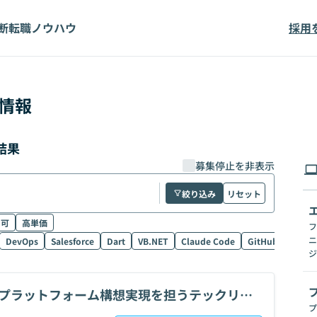
断
転職ノウハウ
採用
情報
結果
募集停止を非表示
絞り込み
リセット
ク可
高単価
フ
ニ
DevOps
Salesforce
Dart
VB.NET
Claude Code
GitHub Copilot
ジ
系プラットフォーム構想実現を担うテックリー
プ