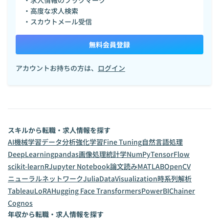
・求人情報のブックマーク
・高度な求人検索
・スカウトメール受信
無料会員登録
アカウントお持ちの方は、
ログイン
スキルから転職・求人情報を探す
AI
機械学習
データ分析
強化学習
Fine Tuning
自然言語処理
DeepLearning
pandas
画像処理
統計学
NumPy
TensorFlow
scikit-learn
R
Jupyter Notebook
論文読み
MATLAB
OpenCV
ニューラルネットワーク
Julia
DataVisualization
時系列解析
Tableau
LoRA
Hugging Face Transformers
PowerBI
Chainer
Cognos
年収から転職・求人情報を探す