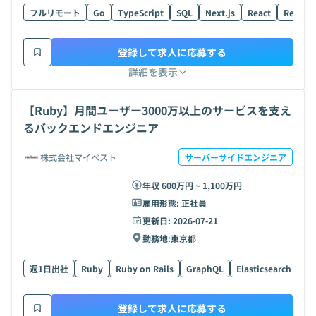
フルリモート
Go
TypeScript
SQL
Next.js
React
React N
登録して求人に応募する
詳細を表示
【Ruby】月間ユーザー3000万以上のサービスを支え
るバックエンドエンジニア
株式会社マイベスト
サーバーサイドエンジニア
年収 600万円 ~ 1,100万円
雇用形態:
正社員
更新日:
2026-07-21
勤務地:
東京都
週1日出社
Ruby
Ruby on Rails
GraphQL
Elasticsearch
A
登録して求人に応募する