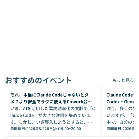
おすすめのイベント
もっと見る
開催前
開催前
それ、本当にClaude Codeじゃないとダ
Claude Co
メ？より安全でラクに使えるCowork公開
Codex・Gem
デモ
いま、AIを活用した業務効率化の文脈で「C
昨今、多くの生
laude Code」が大きな注目を集めていま
いますが、「Code
す。しかし、いざ導入しようとすると、セ
中で、自分のタ
キュリティ面の懸念や権限管理のハードル
開催日:
2026年8月26日(水)19:00
~
20:00
いいのか」を自
開催日:
2026年8
から、気軽に使えないケースも多いのでは
か？ 「なんとなく誰かが良いと言っていた