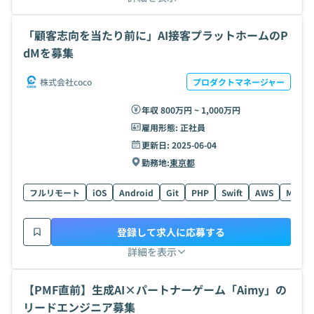
「顧客志向を当たり前に」AI接客プラットホームのP
dMを募集
株式会社coco
プロダクトマネージャー
年収 800万円 ~ 1,000万円
雇用形態:
正社員
更新日:
2025-06-04
勤務地:
東京都
フルリモート
iOS
Android
Git
PHP
Swift
AWS
MySQL
登録して求人に応募する
詳細を表示
【PMF直前】生成AI×パートナーゲーム「Aimy」の
リードエンジニア募集