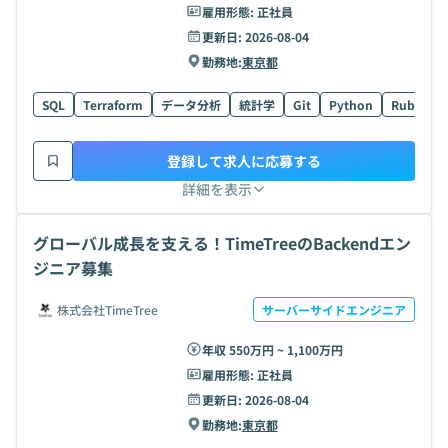
雇用形態:
正社員
更新日:
2026-08-04
勤務地:
東京都
SQL
Terraform
データ分析
統計学
Git
Python
Ruby
R
登録して求人に応募する
詳細を表示
グローバル成長を支える！TimeTreeのBackendエン
ジニア募集
株式会社TimeTree
サーバーサイドエンジニア
年収 550万円 ~ 1,100万円
雇用形態:
正社員
更新日:
2026-08-04
勤務地:
東京都