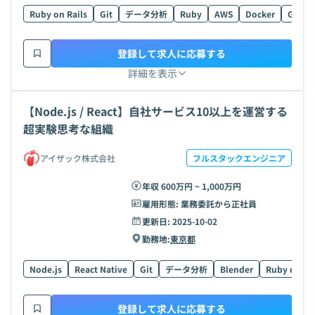
Ruby on Rails
Git
データ分析
Ruby
AWS
Docker
Go
登録して求人に応募する
詳細を表示
【Node.js / React】自社サービス10以上を運営する
超実験思考な組織
アイザック株式会社
フルスタックエンジニア
年収 600万円 ~ 1,000万円
雇用形態:
業務委託から正社員
更新日:
2025-10-02
勤務地:
東京都
Node.js
React Native
Git
データ分析
Blender
Ruby on Rai
登録して求人に応募する