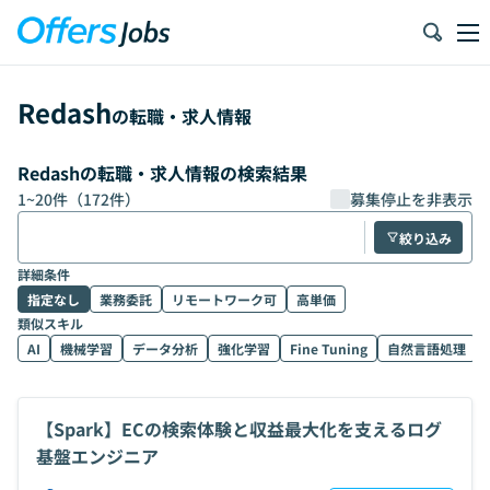
Redash
の転職・求人情報
Redashの転職・求人情報の検索結果
1
~
20
件（
172
件）
募集停止を非表示
絞り込み
詳細条件
指定なし
業務委託
リモートワーク可
高単価
類似スキル
AI
機械学習
データ分析
強化学習
Fine Tuning
自然言語処理
【Spark】ECの検索体験と収益最大化を支えるログ
基盤エンジニア