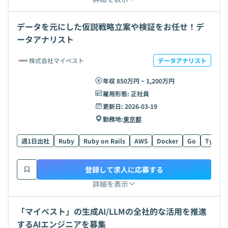
データを元にした仮説戦略立案や検証をお任せ！デ
ータアナリスト
株式会社マイベスト
データアナリスト
年収 850万円 ~ 1,200万円
雇用形態:
正社員
更新日:
2026-03-19
勤務地:
東京都
週1日出社
Ruby
Ruby on Rails
AWS
Docker
Go
TypeSc
登録して求人に応募する
詳細を表示
「マイベスト」の生成AI/LLMの全社的な活用を推進
するAIエンジニアを募集