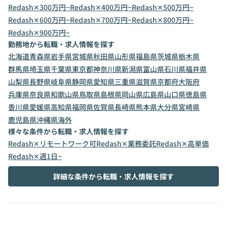
Redash✕300万円~
Redash✕400万円~
Redash✕500万円~
Redash✕600万円~
Redash✕700万円~
Redash✕800万円~
Redash✕900万円~
勤務地から転職・求人情報を探す
北海道
青森県
岩手県
宮城県
秋田県
山形県
福島県
茨城県
栃木県
群馬県
埼玉県
千葉県
東京都
神奈川県
新潟県
富山県
石川県
福井県
山梨県
長野県
岐阜県
静岡県
愛知県
三重県
滋賀県
京都府
大阪府
兵庫県
奈良県
和歌山県
鳥取県
島根県
岡山県
広島県
山口県
徳島県
香川県
愛媛県
高知県
福岡県
佐賀県
長崎県
熊本県
大分県
宮崎県
鹿児島県
沖縄県
海外
様々な条件から転職・求人情報を探す
Redash✕リモートワーク可
Redash✕業務委託
Redash✕高単価
Redash✕週1日~
詳細な条件から転職・求人情報を探す