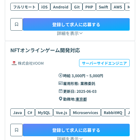
フルリモート
iOS
Android
Git
PHP
Swift
AWS
MySQL
登録して求人に応募する
詳細を表示
NFTオンラインゲーム開発対応
株式会社VOOM
サーバーサイドエンジニア
時給 3,000円 ~ 5,000円
雇用形態:
業務委託
更新日:
2025-06-03
勤務地:
東京都
Java
C#
MySQL
Vue.js
Microservices
RabbitMQ
JavaSc
登録して求人に応募する
詳細を表示