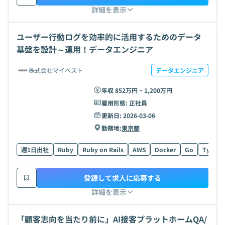
詳細を表示
ユーザー行動ログを効率的に活用するためのデータ
基盤を設計～運用！データエンジニア
株式会社マイベスト
データエンジニア
年収 852万円 ~ 1,200万円
雇用形態:
正社員
更新日:
2026-03-06
勤務地:
東京都
週1日出社
Ruby
Ruby on Rails
AWS
Docker
Go
TypeSc
登録して求人に応募する
詳細を表示
「顧客志向を当たり前に」AI接客プラットホームQA/