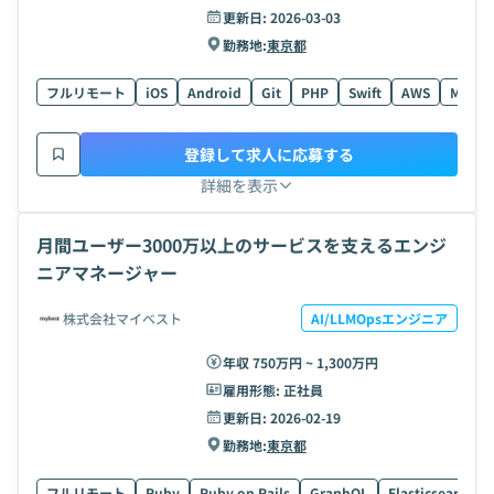
更新日:
2026-03-03
勤務地:
東京都
フルリモート
iOS
Android
Git
PHP
Swift
AWS
MySQL
登録して求人に応募する
詳細を表示
月間ユーザー3000万以上のサービスを支えるエンジ
ニアマネージャー
株式会社マイベスト
AI/LLMOpsエンジニア
年収 750万円 ~ 1,300万円
雇用形態:
正社員
更新日:
2026-02-19
勤務地:
東京都
フルリモート
Ruby
Ruby on Rails
GraphQL
Elasticsearch