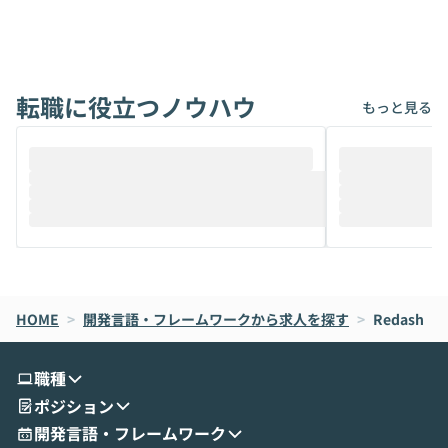
ないでしょうか。 Coworkは、非エンジニ
から」「SNS
アでも簡単に安全に扱えるよう作られた機
ら」と、周りの
能です。そして実は、日常の業務領域であ
ている方も少な
れば「Coworkで十分にカバーできる」だ
Iのポテンシャル
転職に役立つノウハウ
けでなく、想像以上の範囲まで自動化でき
は、評判ではな
もっと見る
ることは、まだあまり知られていません。
ているAIを選ぶこ
そこで本イベントでは、メルカリで生成AI
もやり取りを重
推進を担当されているハヤカワ五味氏をお
まで文脈を忘れず
迎えし、Coworkを使った業務自動化の実
キストだけでな
際を、公開デモを交えてわかりやすくお伝
うときに一番打率が
えします。 前半のLTでは、ハヤカワ氏より
え、次々と新し
メルカリでの判断基準をもとに「なぜClau
それぞれの本当
de CodeはNGになりがちで、なぜCowork
スクごとに最適
なら安全なのか」を解説いただいた上で、C
すのは至難の業です。 そこで
HOME
oworkの基本的な機能をご紹介いただきま
>
開発言語・フレームワークから求人を探す
は、LLMのフ
>
Redash
す。 続く公開デモでは、実際にCoworkを
ント構築の最前
使ってワークフローを構築する様子をお見
社松尾研究所の尾
職種
せいただきます。数分でワークフローが完
e・Codex・G
ポジション
成する手軽さや、Gmail等の外部サービス
分けの考え方を紐
とセキュアに連携できるポイントなど、実
使わなくなった
開発言語・フレームワーク