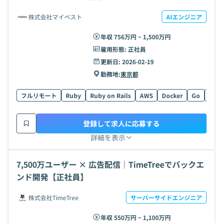
株式会社マイベスト
AIエンジニア
年収 756万円 ~ 1,500万円
雇用形態:
正社員
更新日:
2026-02-19
勤務地:
東京都
フルリモート
Ruby
Ruby on Rails
AWS
Docker
Go
Type
登録して求人に応募する
詳細を表示
7,500万ユーザー × 広告配信｜TimeTreeでバックエ
ンド開発【正社員】
株式会社TimeTree
サーバーサイドエンジニア
年収 550万円 ~ 1,100万円