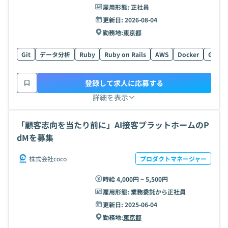
雇用形態:
正社員
更新日:
2026-08-04
勤務地:
東京都
Git
データ分析
Ruby
Ruby on Rails
AWS
Docker
Go
登録して求人に応募する
詳細を表示
「顧客志向を当たり前に」AI接客プラットホームのP
dMを募集
株式会社coco
プロダクトマネージャー
時給 4,000円 ~ 5,500円
雇用形態:
業務委託から正社員
更新日:
2025-06-04
勤務地:
東京都