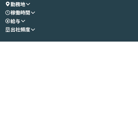
演を通じて具体的なイメージをお届けしま
らではの視点でお
勤務地
す。 後半のディスカッションでは、セキュ
のAIに絞るべ
稼働時間
リティの考え方や社内導入の進め方など、
迷っている方か
給与
現場目線でさらに深掘りしていきます。
最適化したい方
「自分の業務をAIで自動化してみたいけ
ご参加をお待ち
出社頻度
ど、何から始めればいいかわからない」と
いう方にこそ参加いただきたいイベントで
す。