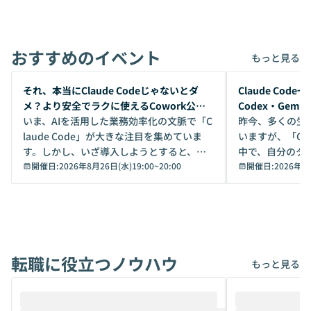
おすすめのイベント
もっと見る
開催前
開催前
それ、本当にClaude Codeじゃないとダ
Claude Co
メ？より安全でラクに使えるCowork公開
Codex・Gem
デモ
いま、AIを活用した業務効率化の文脈で「C
昨今、多くの生
laude Code」が大きな注目を集めていま
いますが、「Code
す。しかし、いざ導入しようとすると、セ
中で、自分のタ
キュリティ面の懸念や権限管理のハードル
開催日:
2026年8月26日(水)19:00
~
20:00
いいのか」を自
開催日:
2026年8
から、気軽に使えないケースも多いのでは
か？ 「なんとなく誰かが良いと言っていた
ないでしょうか。 Coworkは、非エンジニ
から」「SNS
アでも簡単に安全に扱えるよう作られた機
ら」と、周りの
能です。そして実は、日常の業務領域であ
ている方も少な
れば「Coworkで十分にカバーできる」だ
Iのポテンシャル
転職に役立つノウハウ
けでなく、想像以上の範囲まで自動化でき
は、評判ではな
もっと見る
ることは、まだあまり知られていません。
ているAIを選ぶこ
そこで本イベントでは、メルカリで生成AI
もやり取りを重
推進を担当されているハヤカワ五味氏をお
まで文脈を忘れず