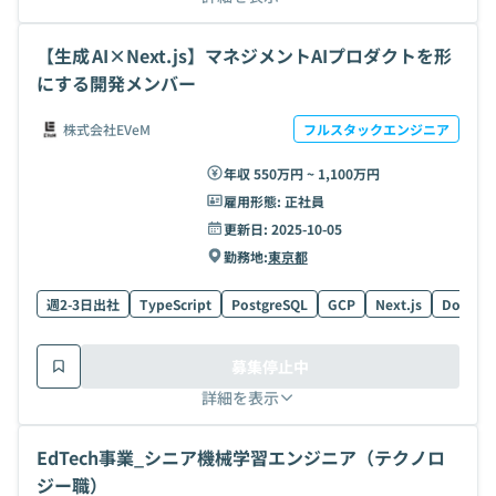
【生成 AI×Next.js】マネジメントAIプロダクトを形
にする開発メンバー
株式会社EVeM
フルスタックエンジニア
年収 550万円 ~ 1,100万円
雇用形態:
正社員
更新日:
2025-10-05
勤務地:
東京都
週2-3日出社
TypeScript
PostgreSQL
GCP
Next.js
Docker
募集停止中
詳細を表示
EdTech事業_シニア機械学習エンジニア（テクノロ
ジー職）