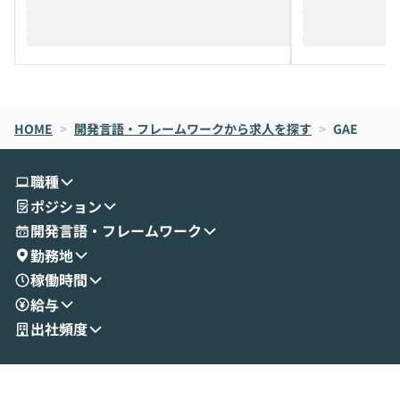
迎えし、Coworkを使った業務自動化の実
キストだけでな
際を、公開デモを交えてわかりやすくお伝
うときに一番打率が
えします。 前半のLTでは、ハヤカワ氏より
え、次々と新し
メルカリでの判断基準をもとに「なぜClau
それぞれの本当
de CodeはNGになりがちで、なぜCowork
スクごとに最適
なら安全なのか」を解説いただいた上で、C
すのは至難の業です。 そこで
HOME
oworkの基本的な機能をご紹介いただきま
>
開発言語・フレームワークから求人を探す
は、LLMのフ
>
GAE
す。 続く公開デモでは、実際にCoworkを
ント構築の最前
使ってワークフローを構築する様子をお見
社松尾研究所の尾
職種
せいただきます。数分でワークフローが完
e・Codex・G
ポジション
成する手軽さや、Gmail等の外部サービス
分けの考え方を紐
とセキュアに連携できるポイントなど、実
使わなくなった
開発言語・フレームワーク
演を通じて具体的なイメージをお届けしま
らではの視点でお
勤務地
す。 後半のディスカッションでは、セキュ
のAIに絞るべ
稼働時間
リティの考え方や社内導入の進め方など、
迷っている方か
給与
現場目線でさらに深掘りしていきます。
最適化したい方
「自分の業務をAIで自動化してみたいけ
ご参加をお待ち
出社頻度
ど、何から始めればいいかわからない」と
いう方にこそ参加いただきたいイベントで
す。