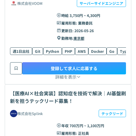
株式会社VOOM
サーバーサイドエンジニア
時給 3,750円 ~ 4,300円
雇用形態:
業務委託
更新日:
2026-05-26
勤務地:
東京都
週1日出社
Git
Python
PHP
AWS
Docker
Go
TypeScri
登録して求人に応募する
詳細を表示
【医療AI×社会実装】認知症を技術で解決｜AI基盤刷
新を担うテックリード募集！
株式会社Splink
テックリード
年収 700万円 ~ 1,100万円
雇用形態:
正社員