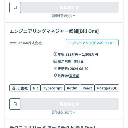
募集停止中
詳細を表示
エンジニアリングマネジャー候補[Bill One]
Sansan株式会社
エンジニアリングマネージャー
年収 833万円 ~ 1,806万円
雇用形態:
正社員
更新日:
2024-08-20
勤務地:
東京都
週5日出社
Git
TypeScript
Kotlin
React
PostgreSQL
GA
募集停止中
詳細を表示
テクニカルリード アーキテクト[Bill One]