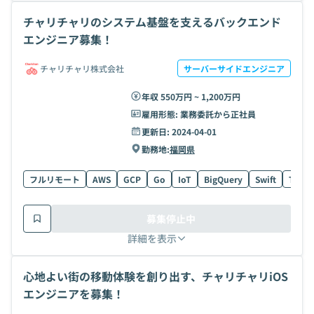
チャリチャリのシステム基盤を支えるバックエンド
エンジニア募集！
チャリチャリ株式会社
サーバーサイドエンジニア
年収 550万円 ~ 1,200万円
雇用形態:
業務委託から正社員
更新日:
2024-04-01
勤務地:
福岡県
フルリモート
AWS
GCP
Go
IoT
BigQuery
Swift
TypeS
募集停止中
詳細を表示
心地よい街の移動体験を創り出す、チャリチャリiOS
エンジニアを募集！