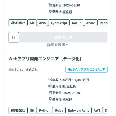
更新日:
2024-08-20
勤務地:
東京都
週5日出社
Git
AWS
TypeScript
Kotlin
Azure
React
P
募集停止中
詳細を表示
Webアプリ開発エンジニア［データ化］
Sansan株式会社
モバイルアプリエンジニア
年収 714万円 ~ 1,449万円
雇用形態:
正社員
更新日:
2024-08-20
勤務地:
東京都
週5日出社
Git
Python
Ruby
Ruby on Rails
AWS
Docker