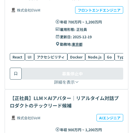
株式会社EVeM
フロントエンドエンジニア
年収 700万円 ~ 1,200万円
雇用形態:
正社員
更新日:
2025-12-19
勤務地:
東京都
React
UI
アクセシビリティ
Docker
Node.js
Go
TypeScri
募集停止中
詳細を表示
【正社員】LLM×AIアバター｜リアルタイム対話プ
ロダクトのテックリード候補
株式会社EVeM
AIエンジニア
年収 900万円 ~ 1,200万円