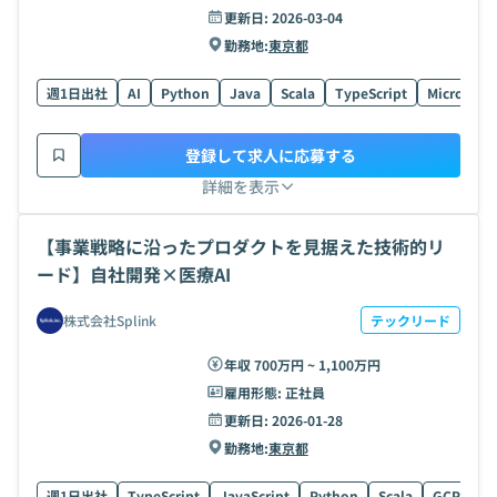
更新日:
2026-03-04
勤務地:
東京都
週1日出社
AI
Python
Java
Scala
TypeScript
Microservi
登録して求人に応募する
詳細を表示
【事業戦略に沿ったプロダクトを見据えた技術的リ
ード】自社開発×医療AI
株式会社Splink
テックリード
年収 700万円 ~ 1,100万円
雇用形態:
正社員
更新日:
2026-01-28
勤務地:
東京都
週1日出社
TypeScript
JavaScript
Python
Scala
GCP
Gi