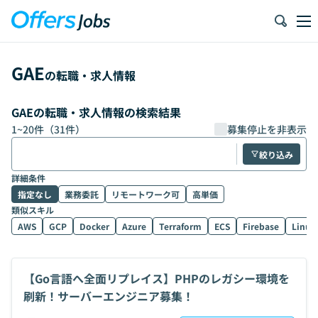
GAE
の転職・求人情報
GAEの転職・求人情報の検索結果
1
~
20
件（
31
件）
募集停止を非表示
絞り込み
詳細条件
指定なし
業務委託
リモートワーク可
高単価
類似スキル
AWS
GCP
Docker
Azure
Terraform
ECS
Firebase
Linux
【Go言語へ全面リプレイス】PHPのレガシー環境を
刷新！サーバーエンジニア募集！