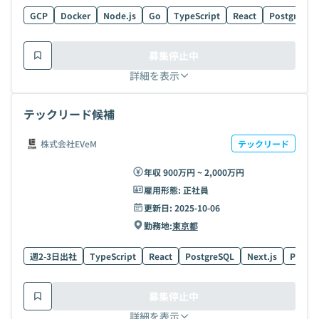
GCP
Docker
Node.js
Go
TypeScript
React
PostgreSQL
募集停止中
詳細を表示
テックリード候補
株式会社EVeM
テックリード
年収 900万円 ~ 2,000万円
雇用形態:
正社員
更新日:
2025-10-06
勤務地:
東京都
週2-3日出社
TypeScript
React
PostgreSQL
Next.js
Pytho
募集停止中
詳細を表示