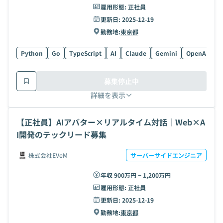
雇用形態:
正社員
更新日:
2025-12-19
勤務地:
東京都
Python
Go
TypeScript
AI
Claude
Gemini
OpenAI API
募集停止中
詳細を表示
【正社員】AIアバター×リアルタイム対話｜Web×A
I開発のテックリード募集
株式会社EVeM
サーバーサイドエンジニア
年収 900万円 ~ 1,200万円
雇用形態:
正社員
更新日:
2025-12-19
勤務地:
東京都