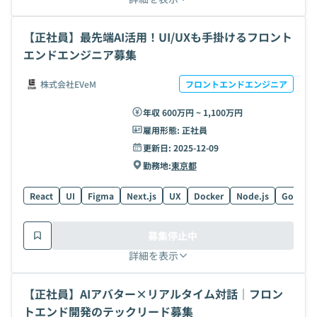
【正社員】最先端AI活用！UI/UXも手掛けるフロント
エンドエンジニア募集
株式会社EVeM
フロントエンドエンジニア
年収 600万円 ~ 1,100万円
雇用形態:
正社員
更新日:
2025-12-09
勤務地:
東京都
React
UI
Figma
Next.js
UX
Docker
Node.js
Go
Ty
募集停止中
詳細を表示
【正社員】AIアバター×リアルタイム対話｜フロン
トエンド開発のテックリード募集