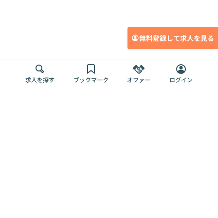
無料登録して求人を見る
求人を探す
ブックマーク
オファー
ログイン
メディア
サービス
キャリアアップ
採用担当者さま
各種媒体
を目指す
トップページ
Offers AI
Offers
ログイン
利用規約
新規登録・ロ
RPO
Magazine
プライバシー
グイン
Offers HR
予算型リテー
ポリシー
案件を探す
Magazine
導入事例
ナー
外部送信ツー
Offers 職務経
Offers デジタ
ルの一覧
歴
ル人材総研