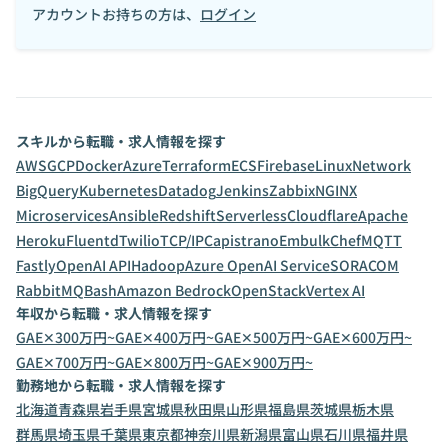
アカウントお持ちの方は、
ログイン
スキルから転職・求人情報を探す
AWS
GCP
Docker
Azure
Terraform
ECS
Firebase
Linux
Network
BigQuery
Kubernetes
Datadog
Jenkins
Zabbix
NGINX
Microservices
Ansible
Redshift
Serverless
Cloudflare
Apache
Heroku
Fluentd
Twilio
TCP/IP
Capistrano
Embulk
Chef
MQTT
Fastly
OpenAI API
Hadoop
Azure OpenAI Service
SORACOM
RabbitMQ
Bash
Amazon Bedrock
OpenStack
Vertex AI
年収から転職・求人情報を探す
GAE✕300万円~
GAE✕400万円~
GAE✕500万円~
GAE✕600万円~
GAE✕700万円~
GAE✕800万円~
GAE✕900万円~
勤務地から転職・求人情報を探す
北海道
青森県
岩手県
宮城県
秋田県
山形県
福島県
茨城県
栃木県
群馬県
埼玉県
千葉県
東京都
神奈川県
新潟県
富山県
石川県
福井県