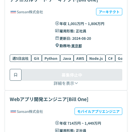
Sansan株式会社
アーキテクト
年収 1,001万円 ~ 1,806万円
雇用形態:
正社員
更新日:
2024-08-20
勤務地:
東京都
週5日出社
Git
Python
Java
AWS
Node.js
C#
Go
Sc
募集停止中
詳細を表示
Webアプリ開発エンジニア[Bill One]
Sansan株式会社
モバイルアプリエンジニア
年収 714万円 ~ 1,449万円
雇用形態:
正社員