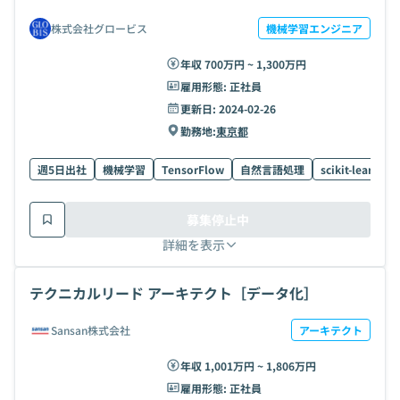
株式会社グロービス
機械学習エンジニア
年収 700万円 ~ 1,300万円
雇用形態:
正社員
更新日:
2024-02-26
勤務地:
東京都
週5日出社
機械学習
TensorFlow
自然言語処理
scikit-learn
募集停止中
詳細を表示
テクニカルリード アーキテクト［データ化］
Sansan株式会社
アーキテクト
年収 1,001万円 ~ 1,806万円
雇用形態:
正社員