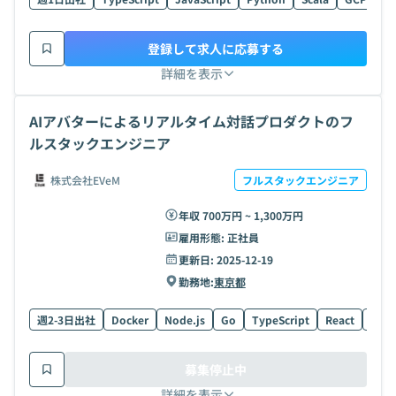
登録して求人に応募する
詳細を表示
AIアバターによるリアルタイム対話プロダクトのフ
ルスタックエンジニア
株式会社EVeM
フルスタックエンジニア
年収 700万円 ~ 1,300万円
雇用形態:
正社員
更新日:
2025-12-19
勤務地:
東京都
週2-3日出社
Docker
Node.js
Go
TypeScript
React
Post
募集停止中
詳細を表示