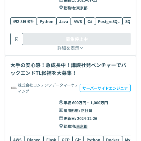
勤務地:
東京都
週2-3日出社
Python
Java
AWS
C#
PostgreSQL
SQL
E
募集停止中
詳細を表示
大手の安心感！急成長中！講談社発ベンチャーでバ
ックエンドTL候補を大募集！
株式会社コンテンツデータマーケテ
サーバーサイドエンジニア
ィング
年収 600万円 ~ 1,000万円
雇用形態:
正社員
更新日:
2024-12-26
勤務地:
東京都
AWS
Django
Flask
GCP
Git
Python
Docker
MySQL