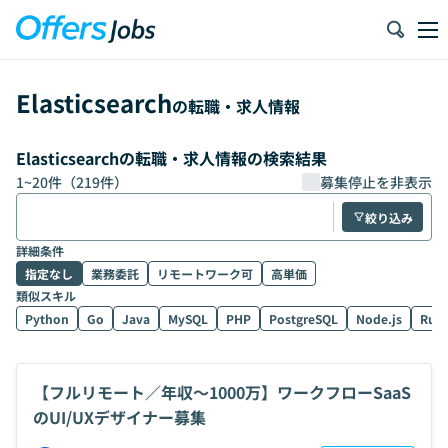
Elasticsearch
の転職・求人情報
Elasticsearchの転職・求人情報の検索結果
1
~
20
件（
219
件）
募集停止を非表示
絞り込み
詳細条件
指定なし
業務委託
リモートワーク可
高単価
類似スキル
Python
Go
Java
MySQL
PHP
PostgreSQL
Node.js
Rub
【フルリモート／年収〜1000万】ワークフローSaaS
のUI/UXデザイナー募集