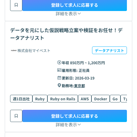
登録して求人に応募する
詳細を表示
データを元にした仮説戦略立案や検証をお任せ！デ
ータアナリスト
株式会社マイベスト
データアナリスト
年収 850万円 ~ 1,200万円
雇用形態:
正社員
更新日:
2026-03-19
勤務地:
東京都
週1日出社
Ruby
Ruby on Rails
AWS
Docker
Go
TypeSc
登録して求人に応募する
詳細を表示