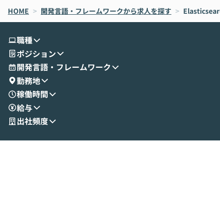
なら安全なのか」を解説いただいた上で、C
すのは至難の業です。 そこで
HOME
oworkの基本的な機能をご紹介いただきま
>
開発言語・フレームワークから求人を探す
は、LLMのフ
>
Elasticsea
す。 続く公開デモでは、実際にCoworkを
ント構築の最前
使ってワークフローを構築する様子をお見
社松尾研究所の尾
職種
せいただきます。数分でワークフローが完
e・Codex・G
ポジション
成する手軽さや、Gmail等の外部サービス
分けの考え方を紐
とセキュアに連携できるポイントなど、実
使わなくなった
開発言語・フレームワーク
演を通じて具体的なイメージをお届けしま
らではの視点でお
勤務地
す。 後半のディスカッションでは、セキュ
のAIに絞るべ
稼働時間
リティの考え方や社内導入の進め方など、
迷っている方か
給与
現場目線でさらに深掘りしていきます。
最適化したい方
「自分の業務をAIで自動化してみたいけ
ご参加をお待ち
出社頻度
ど、何から始めればいいかわからない」と
いう方にこそ参加いただきたいイベントで
す。