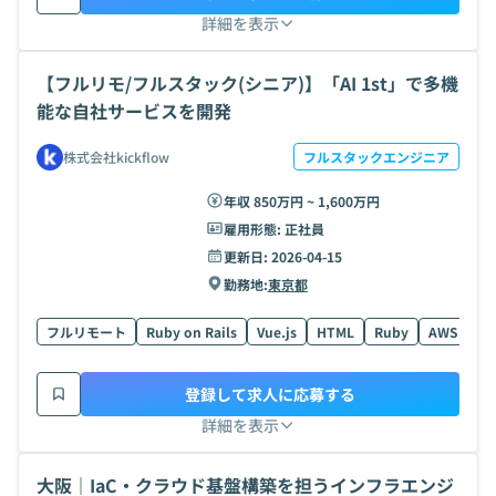
詳細を表示
【フルリモ/フルスタック(シニア)】「AI 1st」で多機
能な自社サービスを開発
株式会社kickflow
フルスタックエンジニア
年収 850万円 ~ 1,600万円
雇用形態:
正社員
更新日:
2026-04-15
勤務地:
東京都
フルリモート
Ruby on Rails
Vue.js
HTML
Ruby
AWS
Ty
登録して求人に応募する
詳細を表示
大阪｜IaC・クラウド基盤構築を担うインフラエンジ