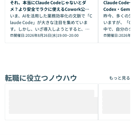
開催前
開催前
それ、本当にClaude Codeじゃないとダ
Claude Co
メ？より安全でラクに使えるCowork公開
Codex・Gem
デモ
いま、AIを活用した業務効率化の文脈で「C
昨今、多くの生
laude Code」が大きな注目を集めていま
いますが、「Code
す。しかし、いざ導入しようとすると、セ
中で、自分のタ
キュリティ面の懸念や権限管理のハードル
開催日:
2026年8月26日(水)19:00
~
20:00
いいのか」を自
開催日:
2026年8
から、気軽に使えないケースも多いのでは
か？ 「なんとなく誰かが良いと言っていた
ないでしょうか。 Coworkは、非エンジニ
から」「SNS
アでも簡単に安全に扱えるよう作られた機
ら」と、周りの
能です。そして実は、日常の業務領域であ
ている方も少な
れば「Coworkで十分にカバーできる」だ
Iのポテンシャル
転職に役立つノウハウ
けでなく、想像以上の範囲まで自動化でき
は、評判ではな
もっと見る
ることは、まだあまり知られていません。
ているAIを選ぶこ
そこで本イベントでは、メルカリで生成AI
もやり取りを重
推進を担当されているハヤカワ五味氏をお
まで文脈を忘れず
迎えし、Coworkを使った業務自動化の実
キストだけでな
際を、公開デモを交えてわかりやすくお伝
うときに一番打率が
えします。 前半のLTでは、ハヤカワ氏より
え、次々と新し
メルカリでの判断基準をもとに「なぜClau
それぞれの本当
de CodeはNGになりがちで、なぜCowork
スクごとに最適