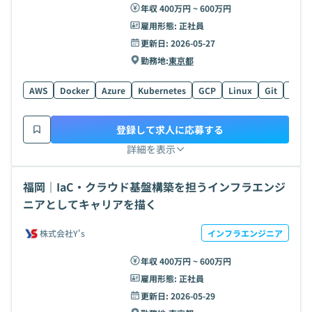
年収 400万円 ~ 600万円
雇用形態:
正社員
更新日:
2026-05-27
勤務地:
東京都
AWS
Docker
Azure
Kubernetes
GCP
Linux
Git
Pyth
登録して求人に応募する
詳細を表示
福岡｜IaC・クラウド基盤構築を担うインフラエンジ
ニアとしてキャリアを描く
株式会社Y's
インフラエンジニア
年収 400万円 ~ 600万円
雇用形態:
正社員
更新日:
2026-05-29