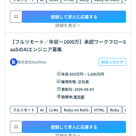
登録して求人に応募する
詳細を表示
【フルリモート／年収〜1600万】承認ワークフローS
aaSのAIエンジニア募集
株式会社kickflow
AIエンジニア
年収 850万円 ~ 1,600万円
雇用形態:
正社員
更新日:
2026-08-03
勤務地:
東京都
フルリモート
AI
LLMs
Ruby on Rails
HTML
Ruby
AWS
登録して求人に応募する
詳細を表示