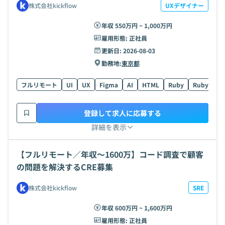
株式会社kickflow
UXデザイナー
年収 550万円 ~ 1,000万円
雇用形態:
正社員
更新日:
2026-08-03
勤務地:
東京都
フルリモート
UI
UX
Figma
AI
HTML
Ruby
Ruby on Ra
登録して求人に応募する
詳細を表示
【フルリモート／年収〜1600万】コード調査で顧客
の問題を解決するCRE募集
株式会社kickflow
SRE
年収 600万円 ~ 1,600万円
雇用形態:
正社員