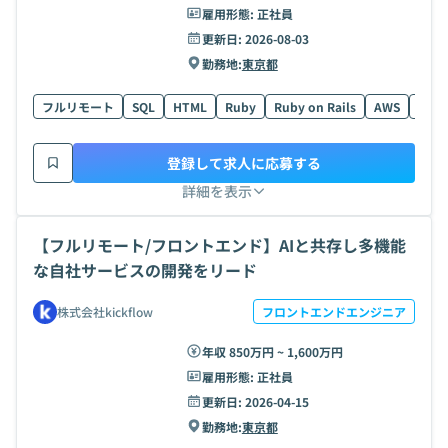
雇用形態:
正社員
更新日:
2026-08-03
勤務地:
東京都
フルリモート
SQL
HTML
Ruby
Ruby on Rails
AWS
Vue.j
登録して求人に応募する
詳細を表示
【フルリモート/フロントエンド】AIと共存し多機能
な自社サービスの開発をリード
株式会社kickflow
フロントエンドエンジニア
年収 850万円 ~ 1,600万円
雇用形態:
正社員
更新日:
2026-04-15
勤務地:
東京都