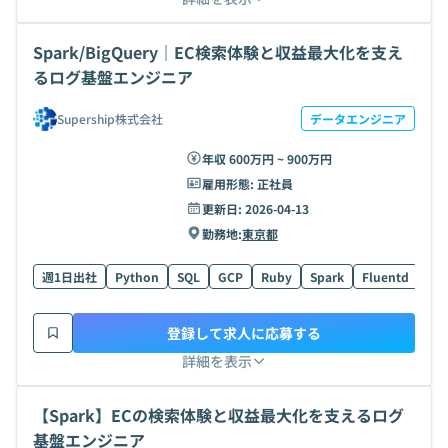
Spark/BigQuery｜EC検索体験と収益最大化を支え
るログ基盤エンジニア
Supership株式会社
データエンジニア
年収 600万円 ~ 900万円
雇用形態:
正社員
更新日:
2026-04-13
勤務地:
東京都
週1日出社
Python
SQL
GCP
Ruby
Spark
Fluentd
Big
登録して求人に応募する
詳細を表示
【Spark】ECの検索体験と収益最大化を支えるログ
基盤エンジニア