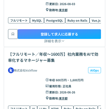
更新日:
2026-08-03
勤務地:
東京都
フルリモート
MySQL
PostgreSQL
Ruby on Rails
Vue.js
HT
登録して求人に応募する
詳細を表示
【フルリモート／年収〜1600万】社内業務をAIで効
率化するマネージャー募集
株式会社kickflow
AIOps
年収 600万円 ~ 1,600万円
雇用形態:
正社員
更新日:
2026-06-26
勤務地:
東京都
フルリモート
AI
LLMs
HTML
Ruby
Ruby on Rails
AWS