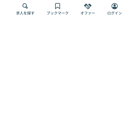
求人を探す
ブックマーク
オファー
ログイン
メディア
サービス
キャリアアップ
採用担当者さま
各種媒体
を目指す
トップページ
Offers AI
Offers
ログイン
利用規約
新規登録・ロ
RPO
Magazine
プライバシー
グイン
Offers HR
予算型リテー
ポリシー
案件を探す
Magazine
導入事例
ナー
外部送信ツー
Offers 職務経
Offers デジタ
ルの一覧
歴
ル人材総研
お役立ち
人事AIコンサ
Offers AI
資料
ルティング
Harness
企業を探す
よくある
求人掲載無料
イベント情報
ご質問
プラン
ヘルプページ
掲載企業/求人
イベント
エンジニア採