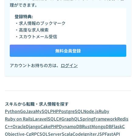
理ができます。
登録特典:
・求人情報のブックマーク
・高度な求人検索
・スカウトメール受信
無料会員登録
アカウントお持ちの方は、
ログイン
スキルから転職・求人情報を探す
Python
Go
Java
MySQL
PHP
PostgreSQL
Node.js
Ruby
Ruby on Rails
Laravel
SQL
C#
GraphQL
SpringFramework
Redis
C++
Oracle
Django
CakePHP
DynamoDB
Rust
MongoDB
Flask
C
Objective-C
gRPC
SQLServer
Scala
CodeIgniter
JSP
FastAPI