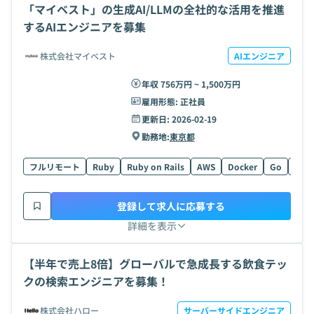
「マイベスト」の生成AI/LLMの全社的な活用を推進
するAIエンジニアを募集
株式会社マイベスト
AIエンジニア
年収 756万円 ~ 1,500万円
雇用形態:
正社員
更新日:
2026-02-19
勤務地:
東京都
フルリモート
Ruby
Ruby on Rails
AWS
Docker
Go
Type
登録して求人に応募する
詳細を表示
【半年で売上8倍】グローバルで急成長する飲食テッ
クの検索エンジニアを募集！
株式会社ハロー
サーバーサイドエンジニア