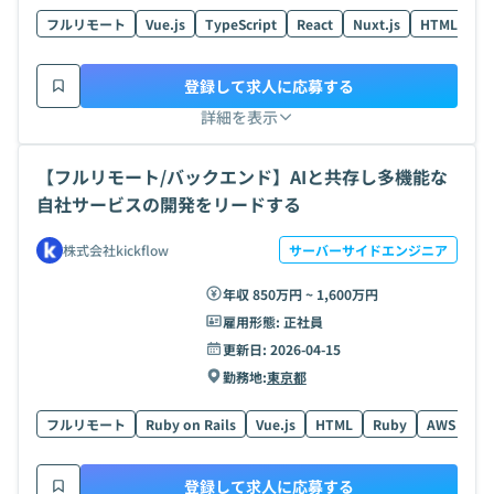
フルリモート
Vue.js
TypeScript
React
Nuxt.js
HTML
R
登録して求人に応募する
詳細を表示
【フルリモート/バックエンド】AIと共存し多機能な
自社サービスの開発をリードする
株式会社kickflow
サーバーサイドエンジニア
年収 850万円 ~ 1,600万円
雇用形態:
正社員
更新日:
2026-04-15
勤務地:
東京都
フルリモート
Ruby on Rails
Vue.js
HTML
Ruby
AWS
Ty
登録して求人に応募する