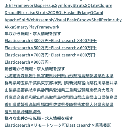
.NETFramework
Express.js
Symfony
Struts
SQLite
Clojure
Drupal
Elixir
Lisp
Struts2
COBOL
Haskell
Erlang
OCaml
ApacheSolr
WebAssembly
Visual Basic
Groovy
Shell
Perl
mruby
Akka
Smarty
PlayFramework
年収から転職・求人情報を探す
Elasticsearch✕300万円~
Elasticsearch✕400万円~
Elasticsearch✕500万円~
Elasticsearch✕600万円~
Elasticsearch✕700万円~
Elasticsearch✕800万円~
Elasticsearch✕900万円~
勤務地から転職・求人情報を探す
北海道
青森県
岩手県
宮城県
秋田県
山形県
福島県
茨城県
栃木県
群馬県
埼玉県
千葉県
東京都
神奈川県
新潟県
富山県
石川県
福井県
山梨県
長野県
岐阜県
静岡県
愛知県
三重県
滋賀県
京都府
大阪府
兵庫県
奈良県
和歌山県
鳥取県
島根県
岡山県
広島県
山口県
徳島県
香川県
愛媛県
高知県
福岡県
佐賀県
長崎県
熊本県
大分県
宮崎県
鹿児島県
沖縄県
海外
様々な条件から転職・求人情報を探す
Elasticsearch✕リモートワーク可
Elasticsearch✕業務委託