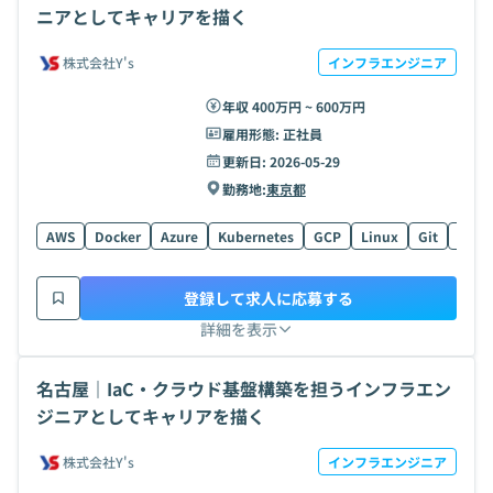
ニアとしてキャリアを描く
株式会社Y's
インフラエンジニア
年収 400万円 ~ 600万円
雇用形態:
正社員
更新日:
2026-05-29
勤務地:
東京都
AWS
Docker
Azure
Kubernetes
GCP
Linux
Git
Pyth
登録して求人に応募する
詳細を表示
名古屋｜IaC・クラウド基盤構築を担うインフラエン
ジニアとしてキャリアを描く
株式会社Y's
インフラエンジニア