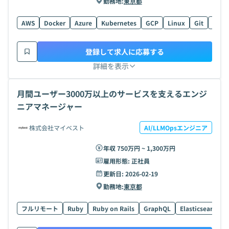
勤務地:
東京都
AWS
Docker
Azure
Kubernetes
GCP
Linux
Git
Pyth
登録して求人に応募する
詳細を表示
月間ユーザー3000万以上のサービスを支えるエンジ
ニアマネージャー
株式会社マイベスト
AI/LLMOpsエンジニア
年収 750万円 ~ 1,300万円
雇用形態:
正社員
更新日:
2026-02-19
勤務地:
東京都
フルリモート
Ruby
Ruby on Rails
GraphQL
Elasticsearch