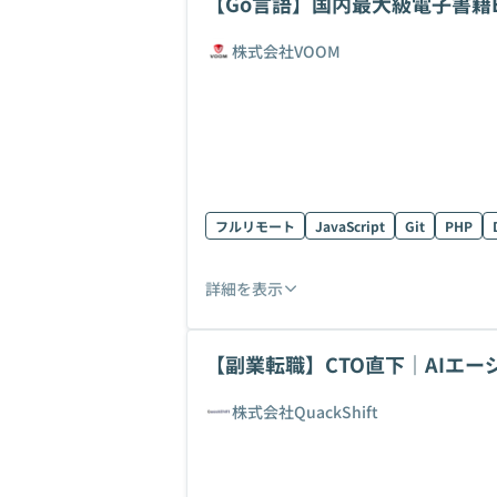
【Go言語】国内最大級電子書籍
開発！
株式会社VOOM
フルリモート
JavaScript
Git
PHP
詳細を表示
【副業転職】CTO直下｜AIエ
戦！
株式会社QuackShift