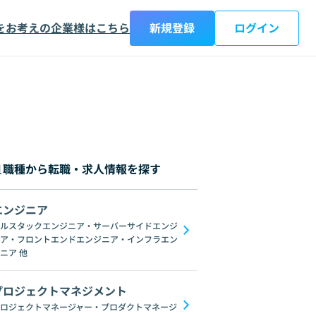
をお考えの企業様はこちら
新規登録
ログイン
職種から転職・求人情報を探す
エンジニア
ルスタックエンジニア・サーバーサイドエンジ
ア・フロントエンドエンジニア・インフラエン
C#
GraphQL
SpringFramework
Redis
Oracle
C++
Django
C
ニア
他
プロジェクトマネジメント
ロジェクトマネージャー・プロダクトマネージ