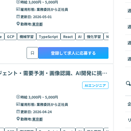
時給 3,000円 ~ 5,000円
雇用形態:
業務委託から正社員
週
更新日:
2026-05-01
勤務地:
東京都
週
e
GCP
機械学習
TypeScript
React
AI
強化学習
Next.js
Fin
週
登録して求人に応募する
週
ージェント・需要予測・画像認識、AI開発に挑
AIエンジニア
時給 3,000円 ~ 5,000円
雇用形態:
業務委託から正社員
更新日:
2026-04-24
勤務地:
東京都