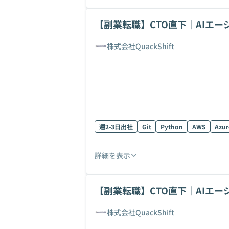
【副業転職】CTO直下｜AIエ
戦！
株式会社QuackShift
週2-3日出社
Git
Python
AWS
Azur
詳細を表示
【副業転職】CTO直下｜AIエ
戦！
株式会社QuackShift