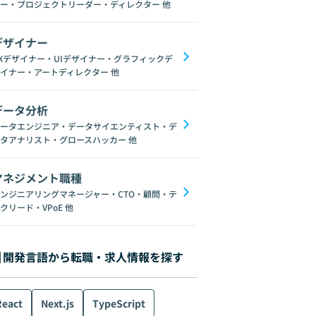
ー・プロジェクトリーダー・ディレクター
他
デザイナー
Xデザイナー・UIデザイナー・グラフィックデ
イナー・アートディレクター
他
データ分析
gQuery
DynamoDB
Datadog
Terraform
GCP
Next.js
ータエンジニア・データサイエンティスト・デ
タアナリスト・グロースハッカー
他
マネジメント職種
ンジニアリングマネージャー・CTO・顧問・テ
クリード・VPoE
他
開発言語から転職・求人情報を探す
React
Next.js
TypeScript