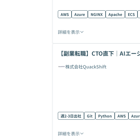
AWS
Azure
NGINX
Apache
ECS
詳細を表示
【副業転職】CTO直下｜AIエ
戦！
株式会社QuackShift
週2-3日出社
Git
Python
AWS
Azur
詳細を表示