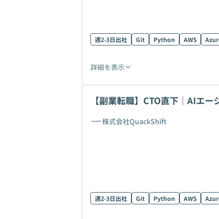
週2-3日出社
Git
Python
AWS
Azur
詳細を表示
【副業転職】CTO直下｜AIエ
戦！
株式会社QuackShift
週2-3日出社
Git
Python
AWS
Azur