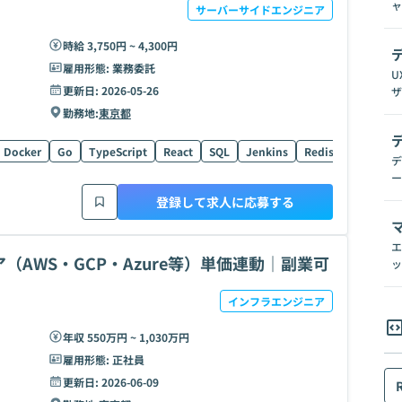
ャ
サーバーサイドエンジニア
時給 3,750円 ~ 4,300円
雇用形態:
業務委託
U
更新日:
2026-05-26
ザ
勤務地:
東京都
Docker
Go
TypeScript
React
SQL
Jenkins
Redis
GAE
Bi
デ
ー
登録して求人に応募する
エ
AWS・GCP・Azure等）単価連動｜副業可
ッ
インフラエンジニア
年収 550万円 ~ 1,030万円
雇用形態:
正社員
更新日:
2026-06-09