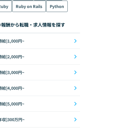
Ruby
Ruby on Rails
Python
wift
Node.js
C#
Laravel
Vue.js
TypeScript
Kotlin
React
報酬から転職・求人情報を探す
時給]1,000円~
時給]2,000円~
時給]3,000円~
時給]4,000円~
時給]5,000円~
e Tuning
Docker
Go
DeepLearning
DynamoDB
ECS
Flask
年収]300万円~