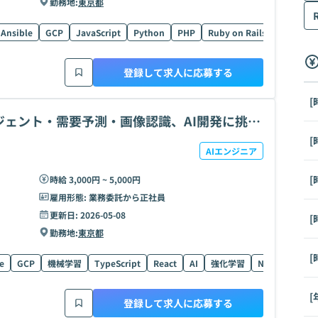
勤務地:
東京都
Ansible
GCP
JavaScript
Python
PHP
Ruby on Rails
Java
S
登録して求人に応募する
[
ージェント・需要予測・画像認識、AI開発に挑
[
AIエンジニア
[
時給 3,000円 ~ 5,000円
雇用形態:
業務委託から正社員
更新日:
2026-05-08
[
勤務地:
東京都
[
e
GCP
機械学習
TypeScript
React
AI
強化学習
Next.js
Fin
[
登録して求人に応募する