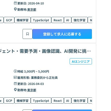
更新日:
2026-04-10
勤務地:
東京都
e
GCP
機械学習
TypeScript
React
AI
強化学習
Next.js
Fin
登録して求人に応募する
ージェント・需要予測・画像認識、AI開発に挑
AIエンジニア
時給 3,000円 ~ 5,000円
雇用形態:
業務委託から正社員
更新日:
2026-04-03
勤務地:
東京都
e
GCP
機械学習
TypeScript
React
AI
強化学習
Next.js
Fin