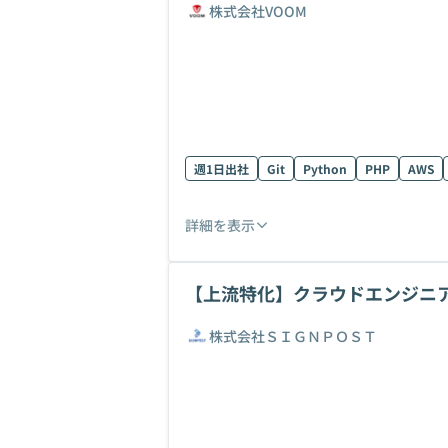
株式会社VOOM
週1日出社
Git
Python
PHP
AWS
詳細を表示
【上流特化】クラウドエンジニア（
株式会社ＳＩＧＮＰＯＳＴ