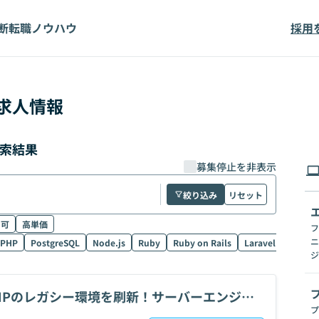
断
転職ノウハウ
採用
求人情報
検索結果
募集停止を非表示
絞り込み
リセット
ク可
高単価
フ
ニ
PHP
PostgreSQL
Node.js
Ruby
Ruby on Rails
Laravel
SQL
ジ
HPのレガシー環境を刷新！サーバーエンジニ
プ