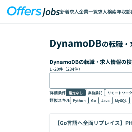
新着求人
企業一覧
求人検索
年収診
DynamoDB
の転職・
DynamoDBの転職・求人情報の
1
~
20
件（
234
件）
詳細条件
指定なし
業務委託
リモートワー
類似スキル
Python
Go
Java
MySQL
【Go言語へ全面リプレイス】P
ア募集！