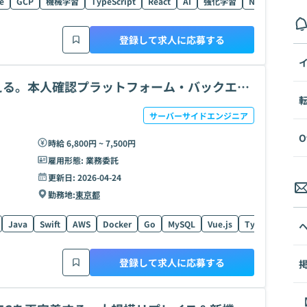
e
GCP
機械学習
TypeScript
React
AI
強化学習
Next.js
Fin
登録して求人に応募する
支える。本人確認プラットフォーム・バックエン
サーバーサイドエンジニア
O
時給 6,800円 ~ 7,500円
雇用形態:
業務委託
更新日:
2026-04-24
勤務地:
東京都
Java
Swift
AWS
Docker
Go
MySQL
Vue.js
TypeScript
K
登録して求人に応募する