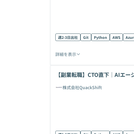
週2-3日出社
Git
Python
AWS
Azur
詳細を表示
【副業転職】CTO直下｜AIエ
戦！
株式会社QuackShift