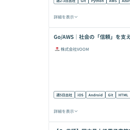
週2-3日出社
Git
Python
AWS
Azur
詳細を表示
Go/AWS｜社会の「信頼」を
ド開発
株式会社VOOM
週5日出社
iOS
Android
Git
HTML
詳細を表示