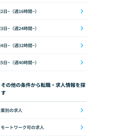
2日~（週16時間~）
3日~（週24時間~）
e Tuning
Docker
Go
DeepLearning
DynamoDB
ECS
Flask
4日~（週32時間~）
5日~（週40時間~）
その他の条件から転職・求人情報を探
す
企業別の求人
リモートワーク可の求人