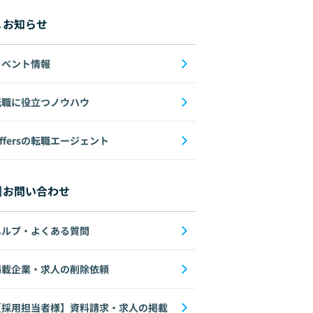
e Tuning
Docker
Go
DeepLearning
DynamoDB
ECS
Flask
お知らせ
イベント情報
転職に役立つノウハウ
ffersの転職エージェント
お問い合わせ
otlin
React
SQL
AI
Cocoa
DynamoDB
ECS
Vuex
Datadog
ヘルプ・よくある質問
掲載企業・求人の削除依頼
【採用担当者様】資料請求・求人の掲載