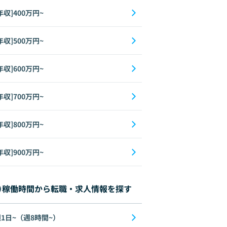
年収]400万円~
年収]500万円~
年収]600万円~
年収]700万円~
年収]800万円~
e Tuning
Docker
Go
DeepLearning
DynamoDB
ECS
Flask
年収]900万円~
稼働時間から転職・求人情報を探す
1日~（週8時間~）