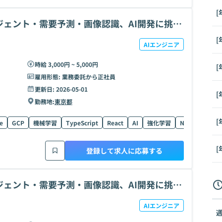
[
ージェント・需要予測・画像認識、AI開発に挑
[
AIエンジニア
時給 3,000円 ~ 5,000円
[
雇用形態:
業務委託から正社員
更新日:
2026-05-01
[
勤務地:
東京都
[
e
GCP
機械学習
TypeScript
React
AI
強化学習
Next.js
Fin
[
登録して求人に応募する
ージェント・需要予測・画像認識、AI開発に挑
AIエンジニア
週