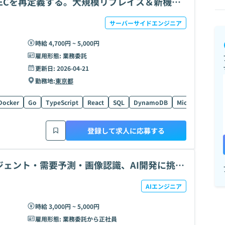
ECを再定義する。大規模リプレイス＆新機能
サーバーサイドエンジニア
時給 4,700円 ~ 5,000円
雇用形態:
業務委託
更新日:
2026-04-21
勤務地:
東京都
Docker
Go
TypeScript
React
SQL
DynamoDB
Microservices
登録して求人に応募する
ージェント・需要予測・画像認識、AI開発に挑
AIエンジニア
時給 3,000円 ~ 5,000円
雇用形態:
業務委託から正社員