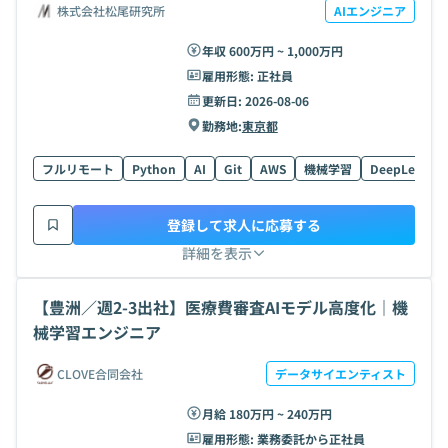
株式会社松尾研究所
AIエンジニア
年収 600万円 ~ 1,000万円
雇用形態:
正社員
更新日:
2026-08-06
勤務地:
東京都
フルリモート
Python
AI
Git
AWS
機械学習
DeepLearnin
登録して求人に応募する
詳細を表示
【豊洲／週2-3出社】医療費審査AIモデル高度化｜機
械学習エンジニア
CLOVE合同会社
データサイエンティスト
月給 180万円 ~ 240万円
雇用形態:
業務委託から正社員