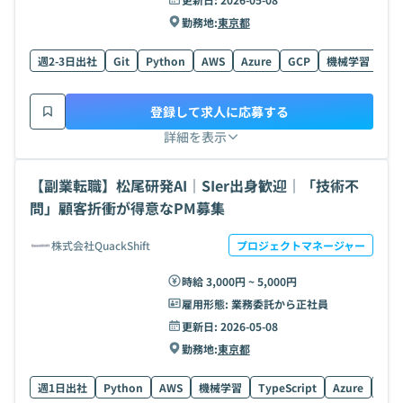
勤務地:
東京都
週2-3日出社
Git
Python
AWS
Azure
GCP
機械学習
Ty
登録して求人に応募する
詳細を表示
【副業転職】松尾研発AI｜SIer出身歓迎｜「技術不
問」顧客折衝が得意なPM募集
株式会社QuackShift
プロジェクトマネージャー
時給 3,000円 ~ 5,000円
雇用形態:
業務委託から正社員
更新日:
2026-05-08
勤務地:
東京都
週1日出社
Python
AWS
機械学習
TypeScript
Azure
Rea