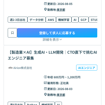
更新日:
2026-08-05
勤務地:
東京都
週2-3日出社
データ分析
AWS
機械学習
AI
GCP
STUDIO
登録して求人に応募する
詳細を表示
【製造業×AI】生成AI・LLM開発｜CTO直下で挑むAI
エンジニア募集
Airion株式会社
AIエンジニア
年収 600万円 ~ 1,200万円
雇用形態:
正社員
更新日:
2026-08-03
勤務地:
東京都
週5日出社
Python
機械学習
AI