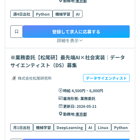
勤務地:
東京都
週4日出社
Python
機械学習
AI
登録して求人に応募する
詳細を表示
※業務委託【松尾研】最先端AI×社会実装｜データ
サイエンティスト（DS）募集
株式会社松尾研究所
データサイエンティスト
時給 4,500円 ~ 6,000円
雇用形態:
業務委託
更新日:
2026-05-21
勤務地:
東京都
月1日出社
機械学習
DeepLearning
AI
Linux
Python
Doc