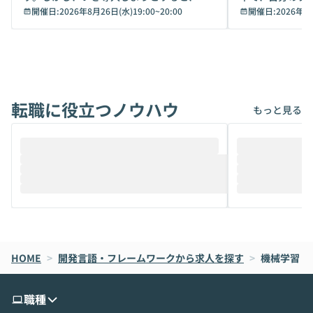
キュリティ面の懸念や権限管理のハードル
開催日:
2026年8月26日(水)19:00
~
20:00
いいのか」を自
開催日:
2026年8
から、気軽に使えないケースも多いのでは
か？ 「なんとなく誰かが良いと言っていた
ないでしょうか。 Coworkは、非エンジニ
から」「SNS
アでも簡単に安全に扱えるよう作られた機
ら」と、周りの
能です。そして実は、日常の業務領域であ
ている方も少な
れば「Coworkで十分にカバーできる」だ
Iのポテンシャル
転職に役立つノウハウ
けでなく、想像以上の範囲まで自動化でき
は、評判ではな
もっと見る
ることは、まだあまり知られていません。
ているAIを選ぶこ
そこで本イベントでは、メルカリで生成AI
もやり取りを重
推進を担当されているハヤカワ五味氏をお
まで文脈を忘れず
迎えし、Coworkを使った業務自動化の実
キストだけでな
際を、公開デモを交えてわかりやすくお伝
うときに一番打率が
えします。 前半のLTでは、ハヤカワ氏より
え、次々と新し
メルカリでの判断基準をもとに「なぜClau
それぞれの本当
de CodeはNGになりがちで、なぜCowork
スクごとに最適
なら安全なのか」を解説いただいた上で、C
すのは至難の業です。 そこで
HOME
oworkの基本的な機能をご紹介いただきま
>
開発言語・フレームワークから求人を探す
は、LLMのフ
>
機械学習
す。 続く公開デモでは、実際にCoworkを
ント構築の最前
使ってワークフローを構築する様子をお見
社松尾研究所の尾
職種
せいただきます。数分でワークフローが完
e・Codex・G