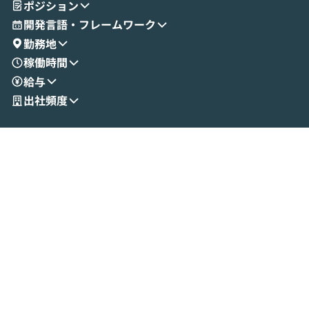
ポジション
成する手軽さや、Gmail等の外部サービス
分けの考え方を紐
とセキュアに連携できるポイントなど、実
使わなくなった
開発言語・フレームワーク
演を通じて具体的なイメージをお届けしま
らではの視点でお
勤務地
す。 後半のディスカッションでは、セキュ
のAIに絞るべ
稼働時間
リティの考え方や社内導入の進め方など、
迷っている方か
給与
現場目線でさらに深掘りしていきます。
最適化したい方
「自分の業務をAIで自動化してみたいけ
ご参加をお待ち
出社頻度
ど、何から始めればいいかわからない」と
いう方にこそ参加いただきたいイベントで
す。