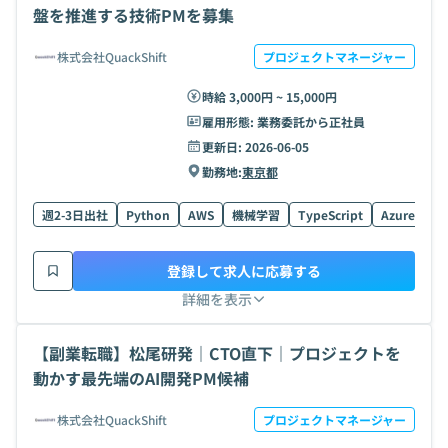
盤を推進する技術PMを募集
株式会社QuackShift
プロジェクトマネージャー
時給 3,000円 ~ 15,000円
雇用形態:
業務委託から正社員
更新日:
2026-06-05
勤務地:
東京都
週2-3日出社
Python
AWS
機械学習
TypeScript
Azure
Re
登録して求人に応募する
詳細を表示
【副業転職】松尾研発｜CTO直下｜プロジェクトを
動かす最先端のAI開発PM候補
株式会社QuackShift
プロジェクトマネージャー