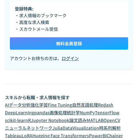
登録特典:
・求人情報のブックマーク
・高度な求人検索
・スカウトメール受信
無料会員登録
アカウントお持ちの方は、
ログイン
スキルから転職・求人情報を探す
AI
データ分析
強化学習
Fine Tuning
自然言語処理
Redash
DeepLearning
pandas
画像処理
統計学
NumPy
TensorFlow
scikit-learn
R
Jupyter Notebook
論文読み
MATLAB
OpenCV
ニューラルネットワーク
Julia
DataVisualization
時系列解析
Tableau
LoRA
Hugging Face Transformers
PowerBI
Chainer