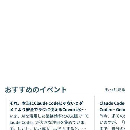
おすすめのイベント
もっと見る
開催前
開催前
それ、本当にClaude Codeじゃないとダ
Claude Co
メ？より安全でラクに使えるCowork公開
Codex・Gem
デモ
いま、AIを活用した業務効率化の文脈で「C
昨今、多くの生
laude Code」が大きな注目を集めていま
いますが、「Code
す。しかし、いざ導入しようとすると、セ
中で、自分のタ