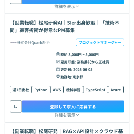
詳細を表示
【副業転職】松尾研発AI｜SIer出身歓迎｜「技術不
問」顧客折衝が得意なPM募集
株式会社QuackShift
プロジェクトマネージャー
時給 3,000円 ~ 5,000円
雇用形態:
業務委託から正社員
更新日:
2026-06-05
勤務地:
東京都
週1日出社
Python
AWS
機械学習
TypeScript
Azure
Rea
登録して求人に応募する
詳細を表示
【副業転職】松尾研発｜RAG×API設計×クラウド基