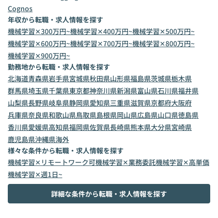
Cognos
年収から転職・求人情報を探す
機械学習✕300万円~
機械学習✕400万円~
機械学習✕500万円~
機械学習✕600万円~
機械学習✕700万円~
機械学習✕800万円~
機械学習✕900万円~
勤務地から転職・求人情報を探す
北海道
青森県
岩手県
宮城県
秋田県
山形県
福島県
茨城県
栃木県
群馬県
埼玉県
千葉県
東京都
神奈川県
新潟県
富山県
石川県
福井県
山梨県
長野県
岐阜県
静岡県
愛知県
三重県
滋賀県
京都府
大阪府
兵庫県
奈良県
和歌山県
鳥取県
島根県
岡山県
広島県
山口県
徳島県
香川県
愛媛県
高知県
福岡県
佐賀県
長崎県
熊本県
大分県
宮崎県
鹿児島県
沖縄県
海外
様々な条件から転職・求人情報を探す
機械学習✕リモートワーク可
機械学習✕業務委託
機械学習✕高単価
機械学習✕週1日~
詳細な条件から転職・求人情報を探す