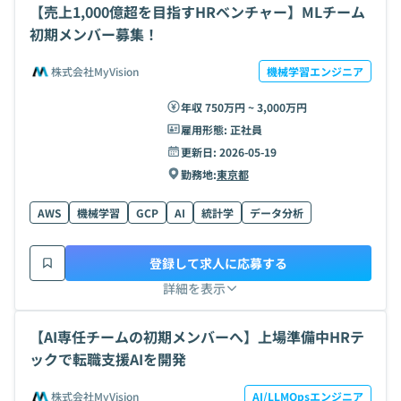
【売上1,000億超を目指すHRベンチャー】MLチーム
初期メンバー募集！
株式会社MyVision
機械学習エンジニア
年収 750万円 ~ 3,000万円
雇用形態:
正社員
更新日:
2026-05-19
勤務地:
東京都
AWS
機械学習
GCP
AI
統計学
データ分析
登録して求人に応募する
詳細を表示
【AI専任チームの初期メンバーへ】上場準備中HRテ
ックで転職支援AIを開発
株式会社MyVision
AI/LLMOpsエンジニア