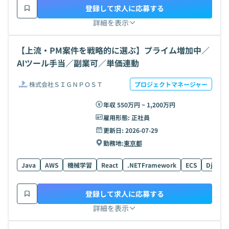
登録して求人に応募する
詳細を表示
【上流・PM案件を戦略的に選ぶ】プライム増加中／
AIツール手当／副業可／単価連動
株式会社ＳＩＧＮＰＯＳＴ
プロジェクトマネージャー
年収 550万円 ~ 1,200万円
雇用形態:
正社員
更新日:
2026-07-29
勤務地:
東京都
Java
AWS
機械学習
React
.NETFramework
ECS
Django
登録して求人に応募する
詳細を表示