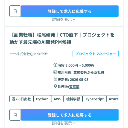
登録して求人に応募する
詳細を表示
【副業転職】松尾研発｜CTO直下｜プロジェクトを
動かす最先端のAI開発PM候補
株式会社QuackShift
プロジェクトマネージャー
時給 3,000円 ~ 5,000円
雇用形態:
業務委託から正社員
更新日:
2026-05-08
勤務地:
東京都
週2-3日出社
Python
AWS
機械学習
TypeScript
Azure
Re
登録して求人に応募する
詳細を表示