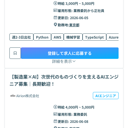
時給 3,000円 ~ 5,000円
雇用形態:
業務委託から正社員
更新日:
2026-06-05
勤務地:
東京都
週2-3日出社
Python
AWS
機械学習
TypeScript
Azure
Re
登録して求人に応募する
詳細を表示
【製造業×AI】次世代のものづくりを支えるAIエンジ
ニア募集｜長期歓迎！
Airion株式会社
AIエンジニア
時給 4,000円 ~ 5,000円
雇用形態:
業務委託
更新日:
2026-06-08