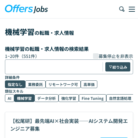
機械学習
の転職・求人情報
機械学習の転職・求人情報の検索結果
1
~
20
件（
551
件）
募集停止を非表示
絞り込み
詳細条件
指定なし
業務委託
リモートワーク可
高単価
類似スキル
AI
機械学習
データ分析
強化学習
Fine Tuning
自然言語処理
【松尾研】最先端AI×社会実装——AIシステム開発エ
ンジニア募集