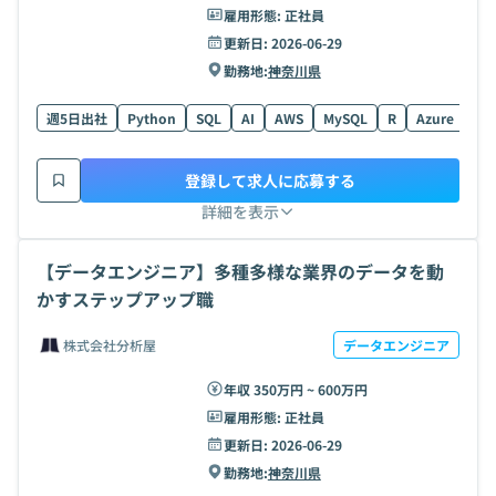
雇用形態:
正社員
更新日:
2026-06-29
勤務地:
神奈川県
週5日出社
Python
SQL
AI
AWS
MySQL
R
Azure
Po
登録して求人に応募する
詳細を表示
【データエンジニア】多種多様な業界のデータを動
かすステップアップ職
株式会社分析屋
データエンジニア
年収 350万円 ~ 600万円
雇用形態:
正社員
更新日:
2026-06-29
勤務地:
神奈川県