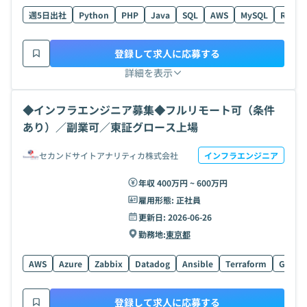
週5日出社
Python
PHP
Java
SQL
AWS
MySQL
R
A
登録して求人に応募する
詳細を表示
◆インフラエンジニア募集◆フルリモート可（条件
あり）／副業可／東証グロース上場
セカンドサイトアナリティカ株式会社
インフラエンジニア
年収 400万円 ~ 600万円
雇用形態:
正社員
更新日:
2026-06-26
勤務地:
東京都
AWS
Azure
Zabbix
Datadog
Ansible
Terraform
GCP
登録して求人に応募する