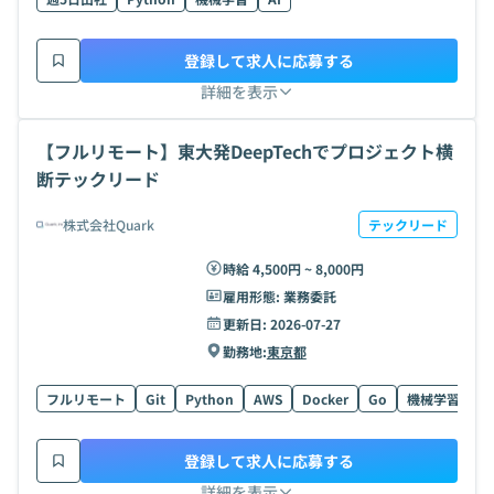
登録して求人に応募する
詳細を表示
【フルリモート】東大発DeepTechでプロジェクト横
断テックリード
株式会社Quark
テックリード
時給 4,500円 ~ 8,000円
雇用形態:
業務委託
更新日:
2026-07-27
勤務地:
東京都
フルリモート
Git
Python
AWS
Docker
Go
機械学習
Ty
登録して求人に応募する
詳細を表示