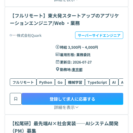
【フルリモート】東大発スタートアップのアプリケ
ーションエンジニア/Web ・業務
株式会社Quark
サーバーサイドエンジニア
時給 3,500円 ~ 4,000円
雇用形態:
業務委託
更新日:
2026-07-27
勤務地:
東京都
フルリモート
Python
Go
機械学習
TypeScript
AI
AR/VR
登録して求人に応募する
詳細を表示
【松尾研】最先端AI×社会実装——AIシステム開発
（PM）募集