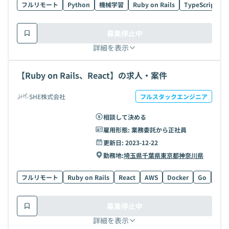
フルリモート
Python
機械学習
Ruby on Rails
TypeScript
募集停止中
詳細を表示
【Ruby on Rails、React】の求人・案件
SHE株式会社
フルスタックエンジニア
相談して決める
雇用形態:
業務委託から正社員
更新日:
2023-12-22
勤務地:
埼玉県
千葉県
東京都
神奈川県
フルリモート
Ruby on Rails
React
AWS
Docker
Go
Wor
募集停止中
詳細を表示