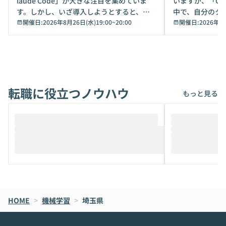
laude Code」が大きな注目を集めていま
いますが、「Code
す。しかし、いざ導入しようとすると、セ
中で、自分のタ
キュリティ面の懸念や権限管理のハードル
開催日:
2026年8月26日(水)19:00
~
20:00
いいのか」を自
開催日:
2026年8
から、気軽に使えないケースも多いのでは
か？ 「なんとなく誰かが良いと言っていた
ないでしょうか。 Coworkは、非エンジニ
から」「SNS
アでも簡単に安全に扱えるよう作られた機
ら」と、周りの
能です。そして実は、日常の業務領域であ
ている方も少な
れば「Coworkで十分にカバーできる」だ
Iのポテンシャル
転職に役立つノウハウ
けでなく、想像以上の範囲まで自動化でき
は、評判ではな
もっと見る
ることは、まだあまり知られていません。
ているAIを選ぶこ
そこで本イベントでは、メルカリで生成AI
もやり取りを重
推進を担当されているハヤカワ五味氏をお
まで文脈を忘れず
迎えし、Coworkを使った業務自動化の実
キストだけでな
際を、公開デモを交えてわかりやすくお伝
うときに一番打率が
えします。 前半のLTでは、ハヤカワ氏より
え、次々と新し
メルカリでの判断基準をもとに「なぜClau
それぞれの本当
de CodeはNGになりがちで、なぜCowork
スクごとに最適
なら安全なのか」を解説いただいた上で、C
すのは至難の業です。 そこで
HOME
oworkの基本的な機能をご紹介いただきま
>
機械学習
>
埼玉県
は、LLMのフ
す。 続く公開デモでは、実際にCoworkを
ント構築の最前
使ってワークフローを構築する様子をお見
社松尾研究所の尾