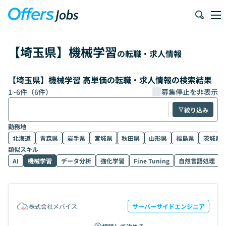
【
埼玉県
】
機械学習
の転職・求人情報
【埼玉県】機械学習 高単価の転職・求人情報の検索結果
1
~
6
件（
6
件）
募集停止を非表示
絞り込み
勤務地
北海道
青森県
岩手県
宮城県
秋田県
山形県
福島県
茨城県
類似スキル
AI
機械学習
データ分析
強化学習
Fine Tuning
自然言語処理
株式会社メバイス
サーバーサイドエンジニア