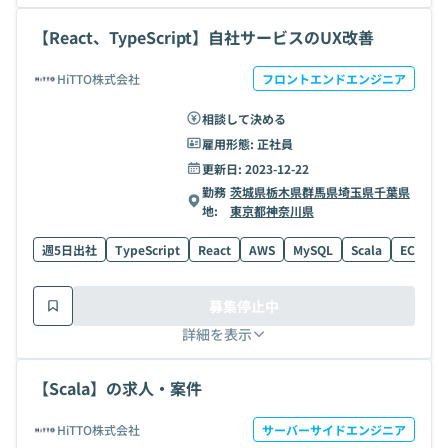
【React、TypeScript】自社サービスのUX改善
HiTTO株式会社
フロントエンドエンジニア
相談して決める
雇用形態:
正社員
更新日:
2023-12-22
勤務
茨城県
栃木県
群馬県
埼玉県
千葉県
地:
東京都
神奈川県
週5日出社
TypeScript
React
AWS
MySQL
Scala
ECS
G
募集停止中
詳細を表示
【Scala】の求人・案件
HiTTO株式会社
サーバーサイドエンジニア