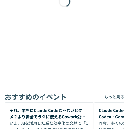
おすすめのイベント
もっと見る
開催前
開催前
それ、本当にClaude Codeじゃないとダ
Claude Co
メ？より安全でラクに使えるCowork公開
Codex・Gem
デモ
いま、AIを活用した業務効率化の文脈で「C
昨今、多くの生