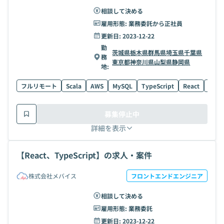
相談して決める
雇用形態:
業務委託から正社員
更新日:
2023-12-22
勤
茨城県
栃木県
群馬県
埼玉県
千葉県
務
東京都
神奈川県
山梨県
静岡県
地:
フルリモート
Scala
AWS
MySQL
TypeScript
React
ECS
募集停止中
詳細を表示
【React、TypeScript】の求人・案件
株式会社メバイス
フロントエンドエンジニア
相談して決める
雇用形態:
業務委託
更新日:
2023-12-22