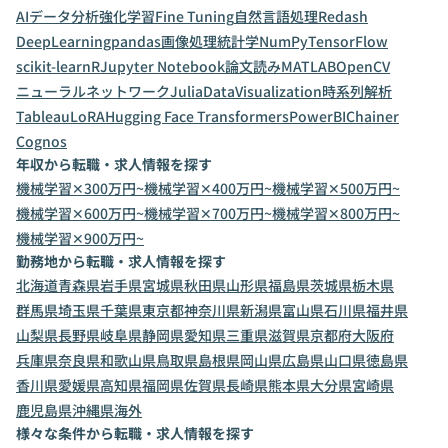
AI
データ分析
強化学習
Fine Tuning
自然言語処理
Redash
DeepLearning
pandas
画像処理
統計学
NumPy
TensorFlow
scikit-learn
R
Jupyter Notebook
論文読み
MATLAB
OpenCV
ニューラルネットワーク
Julia
DataVisualization
時系列解析
Tableau
LoRA
Hugging Face Transformers
PowerBI
Chainer
Cognos
年収から転職・求人情報を探す
機械学習✕300万円~
機械学習✕400万円~
機械学習✕500万円~
機械学習✕600万円~
機械学習✕700万円~
機械学習✕800万円~
機械学習✕900万円~
勤務地から転職・求人情報を探す
北海道
青森県
岩手県
宮城県
秋田県
山形県
福島県
茨城県
栃木県
群馬県
埼玉県
千葉県
東京都
神奈川県
新潟県
富山県
石川県
福井県
山梨県
長野県
岐阜県
静岡県
愛知県
三重県
滋賀県
京都府
大阪府
兵庫県
奈良県
和歌山県
鳥取県
島根県
岡山県
広島県
山口県
徳島県
香川県
愛媛県
高知県
福岡県
佐賀県
長崎県
熊本県
大分県
宮崎県
鹿児島県
沖縄県
海外
様々な条件から転職・求人情報を探す