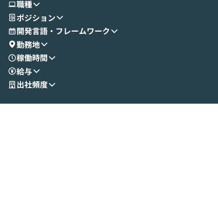
職種
せいただきます。数分でワークフローが完
e・Codex・G
ポジション
成する手軽さや、Gmail等の外部サービス
分けの考え方を紐
とセキュアに連携できるポイントなど、実
使わなくなった
開発言語・フレームワーク
演を通じて具体的なイメージをお届けしま
らではの視点でお
勤務地
す。 後半のディスカッションでは、セキュ
のAIに絞るべ
稼働時間
リティの考え方や社内導入の進め方など、
迷っている方か
給与
現場目線でさらに深掘りしていきます。
最適化したい方
「自分の業務をAIで自動化してみたいけ
ご参加をお待ち
出社頻度
ど、何から始めればいいかわからない」と
いう方にこそ参加いただきたいイベントで
す。