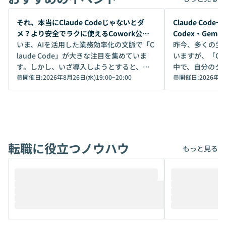
開催前
開催前
それ、本当にClaude Codeじゃないとダ
Claude Co
メ？より安全でラクに使えるCowork公開
Codex・Gem
デモ
いま、AIを活用した業務効率化の文脈で「C
昨今、多くの生
laude Code」が大きな注目を集めていま
いますが、「Code
す。しかし、いざ導入しようとすると、セ
中で、自分のタ
キュリティ面の懸念や権限管理のハードル
開催日:
2026年8月26日(水)19:00
~
20:00
いいのか」を自
開催日:
2026年8
から、気軽に使えないケースも多いのでは
か？ 「なんとなく誰かが良いと言っていた
ないでしょうか。 Coworkは、非エンジニ
から」「SNS
アでも簡単に安全に扱えるよう作られた機
ら」と、周りの
能です。そして実は、日常の業務領域であ
ている方も少な
れば「Coworkで十分にカバーできる」だ
Iのポテンシャル
転職に役立つノウハウ
けでなく、想像以上の範囲まで自動化でき
は、評判ではな
もっと見る
ることは、まだあまり知られていません。
ているAIを選ぶこ
そこで本イベントでは、メルカリで生成AI
もやり取りを重
推進を担当されているハヤカワ五味氏をお
まで文脈を忘れず
迎えし、Coworkを使った業務自動化の実
キストだけでな
際を、公開デモを交えてわかりやすくお伝
うときに一番打率が
えします。 前半のLTでは、ハヤカワ氏より
え、次々と新し
メルカリでの判断基準をもとに「なぜClau
それぞれの本当