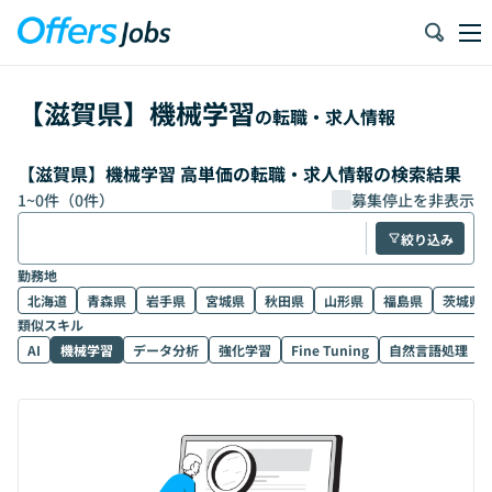
【
滋賀県
】
機械学習
の転職・求人情報
【滋賀県】機械学習 高単価の転職・求人情報の検索結果
1
~
0
件（
0
件）
募集停止を非表示
絞り込み
勤務地
北海道
青森県
岩手県
宮城県
秋田県
山形県
福島県
茨城県
類似スキル
AI
機械学習
データ分析
強化学習
Fine Tuning
自然言語処理