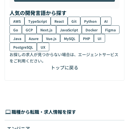
人気の開発言語から探す
AWS
TypeScript
React
Git
Python
AI
Go
GCP
Next.js
JavaScript
Docker
Figma
Java
Azure
Vue.js
MySQL
PHP
UI
PostgreSQL
UX
お探しの求人が見つからない場合は、エージェントサービス
をご利用ください。
トップに戻る
職種から転職・求人情報を探す
エンジニア