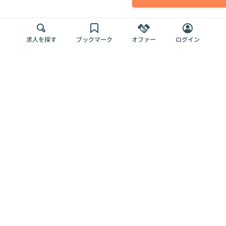
求人を探す
ブックマーク
オファー
ログイン
メディア
サービス
キャリアアップ
採用担当者さま
各種媒体
を目指す
トップページ
Offers AI
Offers
ログイン
利用規約
新規登録・ロ
RPO
Magazine
プライバシー
グイン
Offers HR
予算型リテー
ポリシー
案件を探す
Magazine
導入事例
ナー
外部送信ツー
Offers 職務経
Offers デジタ
ルの一覧
歴
ル人材総研
お役立ち
人事AIコンサ
Offers AI
資料
ルティング
Harness
企業を探す
よくある
求人掲載無料
イベント情報
ご質問
プラン