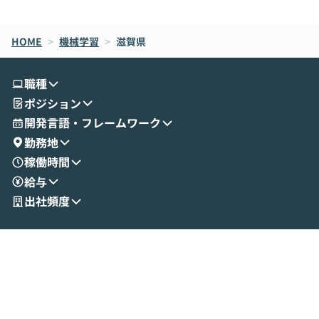
de CodeはNGになりがちで、なぜCowork
スクごとに最適
なら安全なのか」を解説いただいた上で、C
すのは至難の業です。 そこで
HOME
oworkの基本的な機能をご紹介いただきま
>
機械学習
>
滋賀県
は、LLMのフ
す。 続く公開デモでは、実際にCoworkを
ント構築の最前
使ってワークフローを構築する様子をお見
社松尾研究所の尾
職種
せいただきます。数分でワークフローが完
e・Codex・G
ポジション
成する手軽さや、Gmail等の外部サービス
分けの考え方を紐
とセキュアに連携できるポイントなど、実
使わなくなった
開発言語・フレームワーク
演を通じて具体的なイメージをお届けしま
らではの視点でお
勤務地
す。 後半のディスカッションでは、セキュ
のAIに絞るべ
稼働時間
リティの考え方や社内導入の進め方など、
迷っている方か
給与
現場目線でさらに深掘りしていきます。
最適化したい方
「自分の業務をAIで自動化してみたいけ
ご参加をお待ち
出社頻度
ど、何から始めればいいかわからない」と
いう方にこそ参加いただきたいイベントで
す。