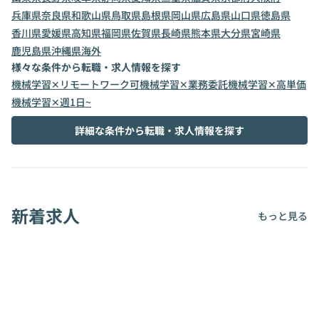
兵庫県
奈良県
和歌山県
鳥取県
島根県
岡山県
広島県
山口県
徳島県
香川県
愛媛県
高知県
福岡県
佐賀県
長崎県
熊本県
大分県
宮崎県
鹿児島県
沖縄県
海外
様々な条件から転職・求人情報を探す
機械学習✕リモートワーク可
機械学習✕業務委託
機械学習✕高単価
機械学習✕週1日~
詳細な条件から転職・求人情報を探す
新着求人
もっと見る