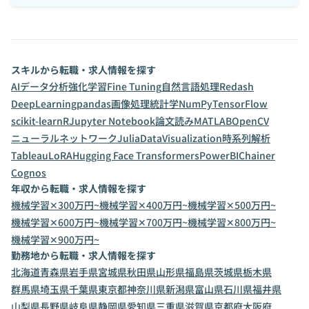
スキルから転職・求人情報を探す
AI
データ分析
強化学習
Fine Tuning
自然言語処理
Redash
DeepLearning
pandas
画像処理
統計学
NumPy
TensorFlow
scikit-learn
R
Jupyter Notebook
論文読み
MATLAB
OpenCV
ニューラルネットワーク
Julia
DataVisualization
時系列解析
Tableau
LoRA
Hugging Face Transformers
PowerBI
Chainer
Cognos
年収から転職・求人情報を探す
機械学習✕300万円~
機械学習✕400万円~
機械学習✕500万円~
機械学習✕600万円~
機械学習✕700万円~
機械学習✕800万円~
機械学習✕900万円~
勤務地から転職・求人情報を探す
北海道
青森県
岩手県
宮城県
秋田県
山形県
福島県
茨城県
栃木県
群馬県
埼玉県
千葉県
東京都
神奈川県
新潟県
富山県
石川県
福井県
山梨県
長野県
岐阜県
静岡県
愛知県
三重県
滋賀県
京都府
大阪府