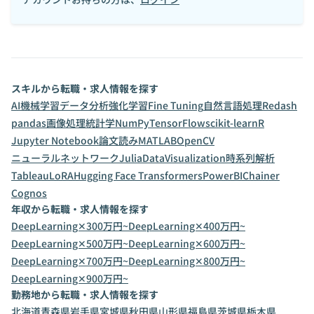
スキルから転職・求人情報を探す
AI
機械学習
データ分析
強化学習
Fine Tuning
自然言語処理
Redash
pandas
画像処理
統計学
NumPy
TensorFlow
scikit-learn
R
Jupyter Notebook
論文読み
MATLAB
OpenCV
ニューラルネットワーク
Julia
DataVisualization
時系列解析
Tableau
LoRA
Hugging Face Transformers
PowerBI
Chainer
Cognos
年収から転職・求人情報を探す
DeepLearning✕300万円~
DeepLearning✕400万円~
DeepLearning✕500万円~
DeepLearning✕600万円~
DeepLearning✕700万円~
DeepLearning✕800万円~
DeepLearning✕900万円~
勤務地から転職・求人情報を探す
北海道
青森県
岩手県
宮城県
秋田県
山形県
福島県
茨城県
栃木県