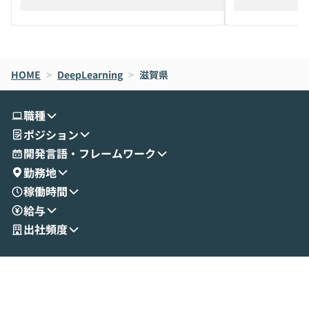
えします。 前半のLTでは、ハヤカワ氏より
え、次々と新し
メルカリでの判断基準をもとに「なぜClau
それぞれの本当
de CodeはNGになりがちで、なぜCowork
スクごとに最適
なら安全なのか」を解説いただいた上で、C
すのは至難の業です。 そこで
HOME
oworkの基本的な機能をご紹介いただきま
>
DeepLearning
>
滋賀県
は、LLMのフ
す。 続く公開デモでは、実際にCoworkを
ント構築の最前
使ってワークフローを構築する様子をお見
社松尾研究所の尾
職種
せいただきます。数分でワークフローが完
e・Codex・G
ポジション
成する手軽さや、Gmail等の外部サービス
分けの考え方を紐
とセキュアに連携できるポイントなど、実
使わなくなった
開発言語・フレームワーク
演を通じて具体的なイメージをお届けしま
らではの視点でお
勤務地
す。 後半のディスカッションでは、セキュ
のAIに絞るべ
稼働時間
リティの考え方や社内導入の進め方など、
迷っている方か
給与
現場目線でさらに深掘りしていきます。
最適化したい方
「自分の業務をAIで自動化してみたいけ
ご参加をお待ち
出社頻度
ど、何から始めればいいかわからない」と
いう方にこそ参加いただきたいイベントで
す。