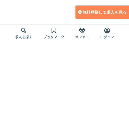
無料登録して求人を見る
求人を探す
ブックマーク
オファー
ログイン
メディア
サービス
キャリアアップ
採用担当者さま
各種媒体
を目指す
トップページ
Offers AI
Offers
ログイン
利用規約
新規登録・ロ
RPO
Magazine
プライバシー
グイン
Offers HR
予算型リテー
ポリシー
案件を探す
Magazine
導入事例
ナー
外部送信ツー
Offers 職務経
Offers デジタ
ルの一覧
歴
ル人材総研
お役立ち
人事AIコンサ
Offers AI
資料
ルティング