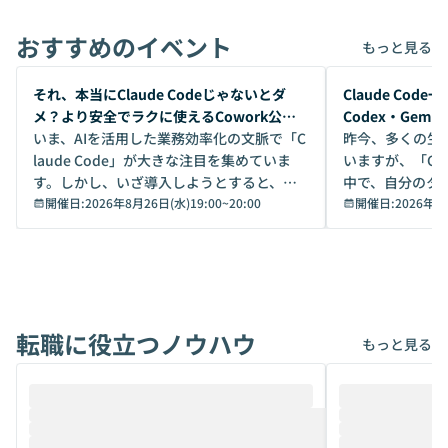
おすすめのイベント
もっと見る
開催前
開催前
それ、本当にClaude Codeじゃないとダ
Claude Co
メ？より安全でラクに使えるCowork公開
Codex・Gem
デモ
いま、AIを活用した業務効率化の文脈で「C
昨今、多くの生
laude Code」が大きな注目を集めていま
いますが、「Code
す。しかし、いざ導入しようとすると、セ
中で、自分のタ
キュリティ面の懸念や権限管理のハードル
開催日:
2026年8月26日(水)19:00
~
20:00
いいのか」を自
開催日:
2026年8
から、気軽に使えないケースも多いのでは
か？ 「なんとなく誰かが良いと言っていた
ないでしょうか。 Coworkは、非エンジニ
から」「SNS
アでも簡単に安全に扱えるよう作られた機
ら」と、周りの
能です。そして実は、日常の業務領域であ
ている方も少な
れば「Coworkで十分にカバーできる」だ
Iのポテンシャル
転職に役立つノウハウ
けでなく、想像以上の範囲まで自動化でき
は、評判ではな
もっと見る
ることは、まだあまり知られていません。
ているAIを選ぶこ
そこで本イベントでは、メルカリで生成AI
もやり取りを重
推進を担当されているハヤカワ五味氏をお
まで文脈を忘れず
迎えし、Coworkを使った業務自動化の実
キストだけでな
際を、公開デモを交えてわかりやすくお伝
うときに一番打率が