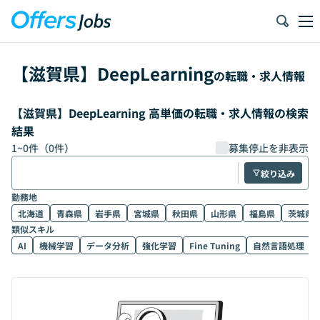
【
滋賀県
】
DeepLearning
の転職・求人情報
【滋賀県】DeepLearning 高単価の転職・求人情報の検索
結果
1
~
0
件（
0
件）
募集停止を非表示
絞り込み
勤務地
北海道
青森県
岩手県
宮城県
秋田県
山形県
福島県
茨城県
類似スキル
AI
機械学習
データ分析
強化学習
Fine Tuning
自然言語処理