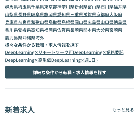
群馬県
埼玉県
千葉県
東京都
神奈川県
新潟県
富山県
石川県
福井県
山梨県
長野県
岐阜県
静岡県
愛知県
三重県
滋賀県
京都府
大阪府
兵庫県
奈良県
和歌山県
鳥取県
島根県
岡山県
広島県
山口県
徳島県
香川県
愛媛県
高知県
福岡県
佐賀県
長崎県
熊本県
大分県
宮崎県
鹿児島県
沖縄県
海外
様々な条件から転職・求人情報を探す
DeepLearning✕リモートワーク可
DeepLearning✕業務委託
DeepLearning✕高単価
DeepLearning✕週1日~
詳細な条件から転職・求人情報を探す
新着求人
もっと見る