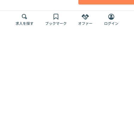
求人を探す
ブックマーク
オファー
ログイン
メディア
サービス
キャリアアップ
採用担当者さま
各種媒体
を目指す
トップページ
Offers AI
Offers
ログイン
利用規約
新規登録・ロ
RPO
Magazine
プライバシー
グイン
Offers HR
予算型リテー
ポリシー
案件を探す
Magazine
導入事例
ナー
外部送信ツー
Offers 職務経
Offers デジタ
ルの一覧
歴
ル人材総研
お役立ち
人事AIコンサ
Offers AI
資料
ルティング
Harness
企業を探す
よくある
求人掲載無料
イベント情報
ご質問
プラン