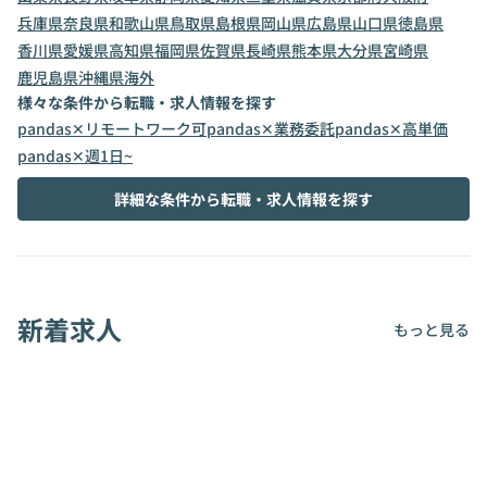
兵庫県
奈良県
和歌山県
鳥取県
島根県
岡山県
広島県
山口県
徳島県
香川県
愛媛県
高知県
福岡県
佐賀県
長崎県
熊本県
大分県
宮崎県
鹿児島県
沖縄県
海外
様々な条件から転職・求人情報を探す
pandas✕リモートワーク可
pandas✕業務委託
pandas✕高単価
pandas✕週1日~
詳細な条件から転職・求人情報を探す
新着求人
もっと見る