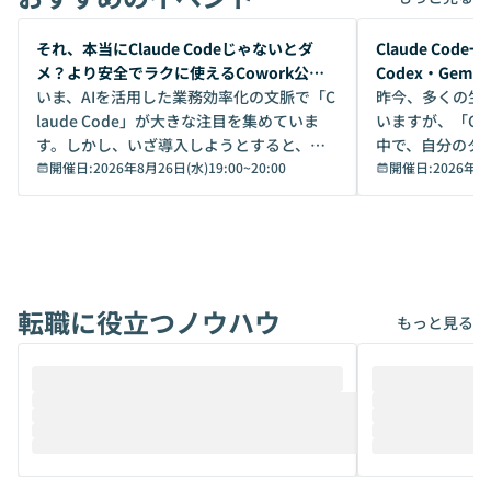
開催前
開催前
それ、本当にClaude Codeじゃないとダ
Claude Co
メ？より安全でラクに使えるCowork公開
Codex・Gem
デモ
いま、AIを活用した業務効率化の文脈で「C
昨今、多くの生
laude Code」が大きな注目を集めていま
いますが、「Code
す。しかし、いざ導入しようとすると、セ
中で、自分のタ
キュリティ面の懸念や権限管理のハードル
開催日:
2026年8月26日(水)19:00
~
20:00
いいのか」を自
開催日:
2026年8
から、気軽に使えないケースも多いのでは
か？ 「なんとなく誰かが良いと言っていた
ないでしょうか。 Coworkは、非エンジニ
から」「SNS
アでも簡単に安全に扱えるよう作られた機
ら」と、周りの
能です。そして実は、日常の業務領域であ
ている方も少な
れば「Coworkで十分にカバーできる」だ
Iのポテンシャル
転職に役立つノウハウ
けでなく、想像以上の範囲まで自動化でき
は、評判ではな
もっと見る
ることは、まだあまり知られていません。
ているAIを選ぶこ
そこで本イベントでは、メルカリで生成AI
もやり取りを重
推進を担当されているハヤカワ五味氏をお
まで文脈を忘れず
迎えし、Coworkを使った業務自動化の実
キストだけでな
際を、公開デモを交えてわかりやすくお伝
うときに一番打率が
えします。 前半のLTでは、ハヤカワ氏より
え、次々と新し
メルカリでの判断基準をもとに「なぜClau
それぞれの本当