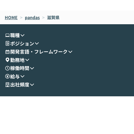
de CodeはNGになりがちで、なぜCowork
スクごとに最適
なら安全なのか」を解説いただいた上で、C
すのは至難の業です。 そこで
HOME
oworkの基本的な機能をご紹介いただきま
>
pandas
>
滋賀県
は、LLMのフ
す。 続く公開デモでは、実際にCoworkを
ント構築の最前
使ってワークフローを構築する様子をお見
社松尾研究所の尾
職種
せいただきます。数分でワークフローが完
e・Codex・G
ポジション
成する手軽さや、Gmail等の外部サービス
分けの考え方を紐
とセキュアに連携できるポイントなど、実
使わなくなった
開発言語・フレームワーク
演を通じて具体的なイメージをお届けしま
らではの視点でお
勤務地
す。 後半のディスカッションでは、セキュ
のAIに絞るべ
稼働時間
リティの考え方や社内導入の進め方など、
迷っている方か
給与
現場目線でさらに深掘りしていきます。
最適化したい方
「自分の業務をAIで自動化してみたいけ
ご参加をお待ち
出社頻度
ど、何から始めればいいかわからない」と
いう方にこそ参加いただきたいイベントで
す。