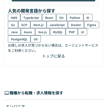
人気の開発言語から探す
AWS
TypeScript
React
Git
Python
AI
Go
GCP
Next.js
JavaScript
Docker
Figma
Java
Azure
Vue.js
MySQL
PHP
UI
PostgreSQL
UX
お探しの求人が見つからない場合は、エージェントサービス
をご利用ください。
トップに戻る
職種から転職・求人情報を探す
エンジニア