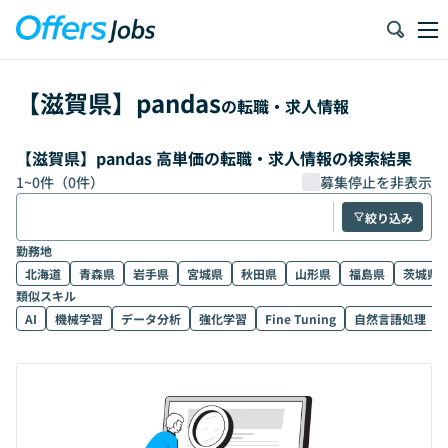
【
滋賀県
】
pandas
の転職・求人情報
【滋賀県】pandas 高単価の転職・求人情報の検索結果
1
~
0
件（
0
件）
募集停止を非表示
絞り込み
勤務地
北海道
青森県
岩手県
宮城県
秋田県
山形県
福島県
茨城県
類似スキル
AI
機械学習
データ分析
強化学習
Fine Tuning
自然言語処理