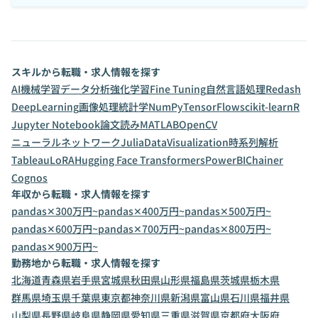
スキルから転職・求人情報を探す
AI
機械学習
データ分析
強化学習
Fine Tuning
自然言語処理
Redash
DeepLearning
画像処理
統計学
NumPy
TensorFlow
scikit-learn
R
Jupyter Notebook
論文読み
MATLAB
OpenCV
ニューラルネットワーク
Julia
DataVisualization
時系列解析
Tableau
LoRA
Hugging Face Transformers
PowerBI
Chainer
Cognos
年収から転職・求人情報を探す
pandas✕300万円~
pandas✕400万円~
pandas✕500万円~
pandas✕600万円~
pandas✕700万円~
pandas✕800万円~
pandas✕900万円~
勤務地から転職・求人情報を探す
北海道
青森県
岩手県
宮城県
秋田県
山形県
福島県
茨城県
栃木県
群馬県
埼玉県
千葉県
東京都
神奈川県
新潟県
富山県
石川県
福井県
山梨県
長野県
岐阜県
静岡県
愛知県
三重県
滋賀県
京都府
大阪府