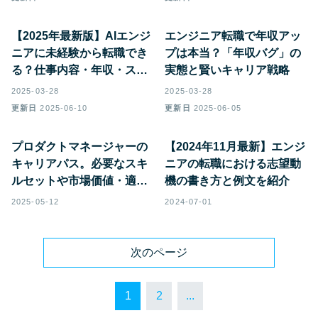
【2025年最新版】AIエンジ
エンジニア転職で年収アッ
ニアに未経験から転職でき
プは本当？「年収バグ」の
る？仕事内容・年収・スキ
実態と賢いキャリア戦略
ルを完全ガイド
2025-03-28
2025-03-28
更新日
2025-06-10
更新日
2025-06-05
プロダクトマネージャーの
【2024年11月最新】エンジ
キャリアパス。必要なスキ
ニアの転職における志望動
ルセットや市場価値・適
機の書き方と例文を紹介
性・転職難易度までを解説
2025-05-12
2024-07-01
次のページ
1
2
...