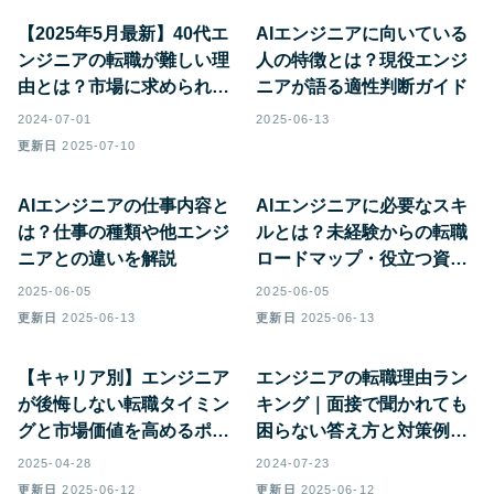
【2025年5月最新】40代エ
AIエンジニアに向いている
ンジニアの転職が難しい理
人の特徴とは？現役エンジ
由とは？市場に求められる
ニアが語る適性判断ガイド
スキルや人物像、転職成功
2024-07-01
2025-06-13
のコツを解説
更新日
2025-07-10
AIエンジニアの仕事内容と
AIエンジニアに必要なスキ
は？仕事の種類や他エンジ
ルとは？未経験からの転職
ニアとの違いを解説
ロードマップ・役立つ資格
を徹底解説
2025-06-05
2025-06-05
更新日
2025-06-13
更新日
2025-06-13
【キャリア別】エンジニア
エンジニアの転職理由ラン
が後悔しない転職タイミン
キング｜面接で聞かれても
グと市場価値を高めるポイ
困らない答え方と対策例つ
ント
き
2025-04-28
2024-07-23
更新日
2025-06-12
更新日
2025-06-12