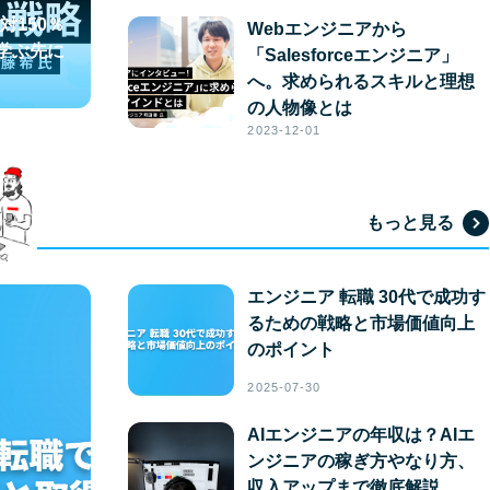
対150％
Webエンジニアから
を学ぶ先に
「Salesforceエンジニア」
へ。求められるスキルと理想
の人物像とは
2023-12-01
もっと見る
エンジニア 転職 30代で成功す
るための戦略と市場価値向上
のポイント
2025-07-30
AIエンジニアの年収は？AIエ
ンジニアの稼ぎ方やなり方、
収入アップまで徹底解説