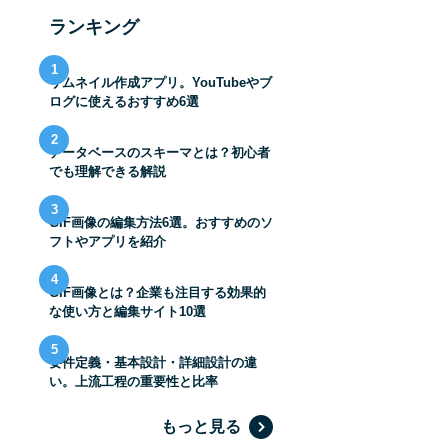
ランキング
1
サムネイル作成アプリ。YouTubeやブ
ログに使えるおすすめ6選
2
データベースのスキーマとは？初心者
でも理解できる解説
3
GIF画像の編集方法6選。おすすめのソ
フトやアプリを紹介
4
GIF画像とは？企業も注目する効果的
な使い方と編集サイト10選
5
要件定義・基本設計・詳細設計の違
い。上流工程の重要性と比率
もっと見る