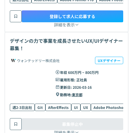
登録して求人に応募する
詳細を表示
デザインの力で事業を成長させたいUX/UIデザイナー
募集！
ウォンテッドリー株式会社
UXデザイナー
年収 600万円 ~ 800万円
雇用形態:
正社員
更新日:
2026-03-16
勤務地:
東京都
週2-3日出社
Git
AfterEffects
UI
UX
Adobe Photoshop
募集停止中
詳細を表示