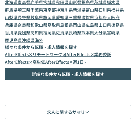
北海道
青森県
岩手県
宮城県
秋田県
山形県
福島県
茨城県
栃木県
群馬県
埼玉県
千葉県
東京都
神奈川県
新潟県
富山県
石川県
福井県
山梨県
長野県
岐阜県
静岡県
愛知県
三重県
滋賀県
京都府
大阪府
兵庫県
奈良県
和歌山県
鳥取県
島根県
岡山県
広島県
山口県
徳島県
香川県
愛媛県
高知県
福岡県
佐賀県
長崎県
熊本県
大分県
宮崎県
鹿児島県
沖縄県
海外
様々な条件から転職・求人情報を探す
AfterEffects✕リモートワーク可
AfterEffects✕業務委託
AfterEffects✕高単価
AfterEffects✕週1日~
詳細な条件から転職・求人情報を探す
求人に関するサマリ