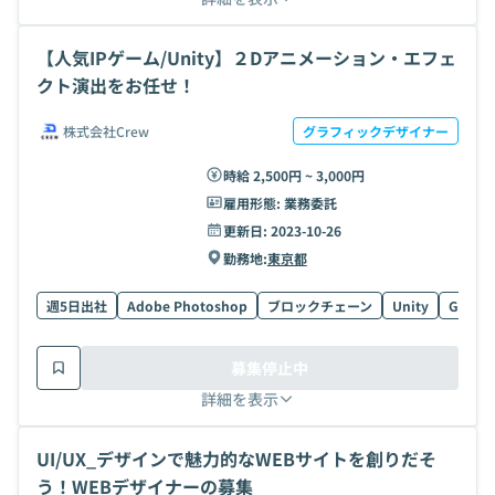
【人気IPゲーム/Unity】２Dアニメーション・エフェ
クト演出をお任せ！
株式会社Crew
グラフィックデザイナー
時給 2,500円 ~ 3,000円
雇用形態:
業務委託
更新日:
2023-10-26
勤務地:
東京都
週5日出社
Adobe Photoshop
ブロックチェーン
Unity
Go
A
募集停止中
詳細を表示
UI/UX_デザインで魅力的なWEBサイトを創りだそ
う！WEBデザイナーの募集