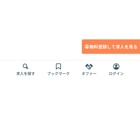
無料登録して求人を見る
求人を探す
ブックマーク
オファー
ログイン
メディア
サービス
キャリアアップ
採用担当者さま
各種媒体
を目指す
トップページ
Offers AI
Offers
ログイン
利用規約
新規登録・ロ
RPO
Magazine