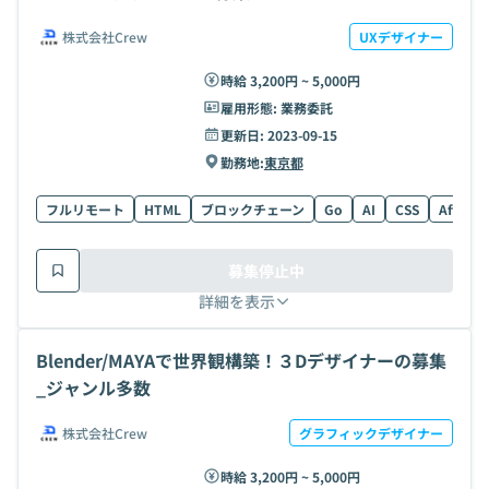
株式会社Crew
UXデザイナー
時給 3,200円 ~ 5,000円
雇用形態:
業務委託
更新日:
2023-09-15
勤務地:
東京都
フルリモート
HTML
ブロックチェーン
Go
AI
CSS
AfterEff
募集停止中
詳細を表示
Blender/MAYAで世界観構築！３Dデザイナーの募集
_ジャンル多数
株式会社Crew
グラフィックデザイナー
時給 3,200円 ~ 5,000円