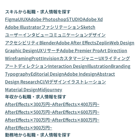
スキルから転職・求人情報を探す
Figma
UI
UX
Adobe Photoshop
STUDIO
Adobe Xd
Adobe Illustrator
ファシリテーション
Sketch
ユーザーインタビュー
コミュニケーションデザイン
アクセシビリティ
Blender
Adobe After Effects
Zeplin
Web Design
Graphic Design
UXリサーチ
Adobe Premier Pro
Art Direction
Wireframing
Prott
Invision
カスタマージャニー
UXライティング
アートディレクション
Interaction Design
Illustration
Branding
Typography
Editorial Design
Adobe Indesign
Abstract
Design Research
CI/VIデザイン
イラストレーション
Material Design
Midjourney
年収から転職・求人情報を探す
AfterEffects✕300万円~
AfterEffects✕400万円~
AfterEffects✕500万円~
AfterEffects✕600万円~
AfterEffects✕700万円~
AfterEffects✕800万円~
AfterEffects✕900万円~
勤務地から転職・求人情報を探す