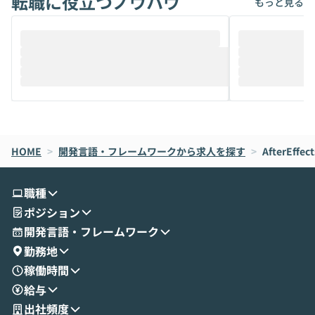
転職に役立つノウハウ
もっと見る
ることは、まだあまり知られていません。
ているAIを選ぶこ
そこで本イベントでは、メルカリで生成AI
もやり取りを重
推進を担当されているハヤカワ五味氏をお
まで文脈を忘れず
迎えし、Coworkを使った業務自動化の実
キストだけでな
際を、公開デモを交えてわかりやすくお伝
うときに一番打率が
えします。 前半のLTでは、ハヤカワ氏より
え、次々と新し
メルカリでの判断基準をもとに「なぜClau
それぞれの本当
de CodeはNGになりがちで、なぜCowork
スクごとに最適
なら安全なのか」を解説いただいた上で、C
すのは至難の業です。 そこで
HOME
oworkの基本的な機能をご紹介いただきま
>
開発言語・フレームワークから求人を探す
は、LLMのフ
>
AfterEffect
す。 続く公開デモでは、実際にCoworkを
ント構築の最前
使ってワークフローを構築する様子をお見
社松尾研究所の尾
職種
せいただきます。数分でワークフローが完
e・Codex・G
ポジション
成する手軽さや、Gmail等の外部サービス
分けの考え方を紐
とセキュアに連携できるポイントなど、実
使わなくなった
開発言語・フレームワーク
演を通じて具体的なイメージをお届けしま
らではの視点でお
勤務地
す。 後半のディスカッションでは、セキュ
のAIに絞るべ
稼働時間
リティの考え方や社内導入の進め方など、
迷っている方か
給与
現場目線でさらに深掘りしていきます。
最適化したい方
「自分の業務をAIで自動化してみたいけ
ご参加をお待ち
出社頻度