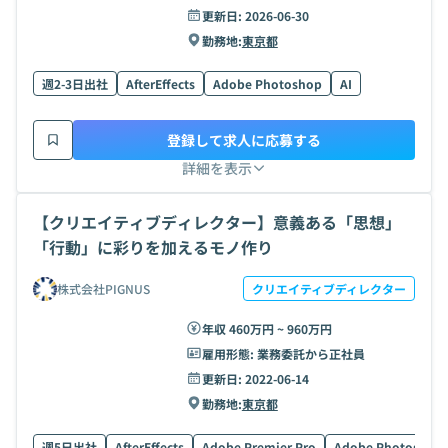
更新日:
2026-06-30
勤務地:
東京都
週2-3日出社
AfterEffects
Adobe Photoshop
AI
登録して求人に応募する
詳細を表示
【クリエイティブディレクター】意義ある「思想」
「行動」に彩りを加えるモノ作り
株式会社PIGNUS
クリエイティブディレクター
年収 460万円 ~ 960万円
雇用形態:
業務委託から正社員
更新日:
2022-06-14
勤務地:
東京都
週5日出社
AfterEffects
Adobe Premier Pro
Adobe Photoshop