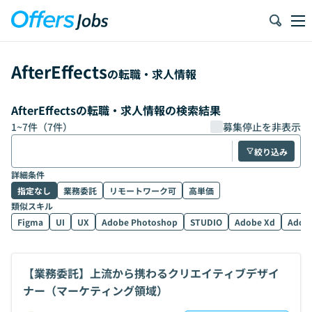
AfterEffects
の転職・求人情報
AfterEffectsの転職・求人情報の検索結果
1
~
7
件（
7
件）
募集停止を非表示
絞り込み
詳細条件
指定なし
業務委託
リモートワーク可
高単価
類似スキル
Figma
UI
UX
Adobe Photoshop
STUDIO
Adobe Xd
Adobe
【業務委託】上流から携わるクリエイティブデザイ
ナー（マーケティング領域）