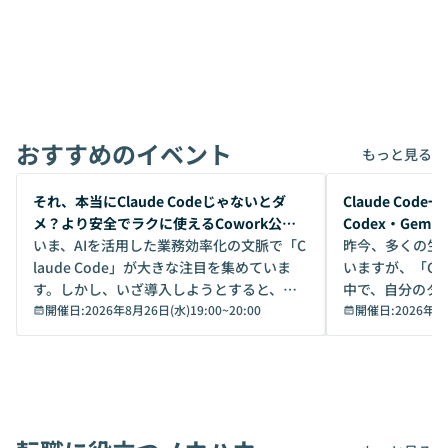
おすすめのイベント
もっと見る
開催前
開催前
それ、本当にClaude Codeじゃないとダ
Claude Co
メ？より安全でラクに使えるCowork公開
Codex・Gem
デモ
いま、AIを活用した業務効率化の文脈で「C
昨今、多くの生
laude Code」が大きな注目を集めていま
いますが、「Code
す。しかし、いざ導入しようとすると、セ
中で、自分のタ
キュリティ面の懸念や権限管理のハードル
開催日:
2026年8月26日(水)19:00
~
20:00
いいのか」を自
開催日:
2026年8
から、気軽に使えないケースも多いのでは
か？ 「なんとなく誰かが良いと言っていた
ないでしょうか。 Coworkは、非エンジニ
から」「SNS
アでも簡単に安全に扱えるよう作られた機
ら」と、周りの
能です。そして実は、日常の業務領域であ
ている方も少な
れば「Coworkで十分にカバーできる」だ
Iのポテンシャル
けでなく、想像以上の範囲まで自動化でき
は、評判ではな