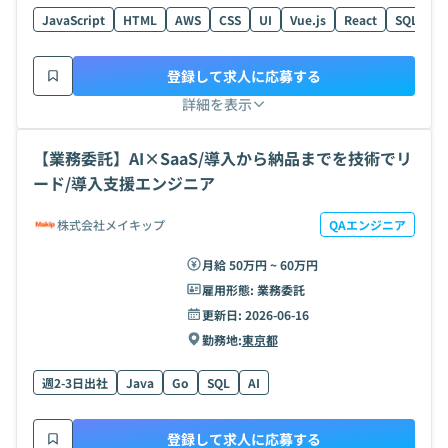
JavaScript
HTML
AWS
CSS
UI
Vue.js
React
SQL
AI
登録して求人に応募する
詳細を表示
【業務委託】AI×SaaS/導入から納品までを技術でリ
ード/導入支援エンジニア
株式会社メイキップ
QAエンジニア
月給 50万円 ~ 60万円
雇用形態:
業務委託
更新日:
2026-06-16
勤務地:
東京都
週2-3日出社
Java
Go
SQL
AI
登録して求人に応募する