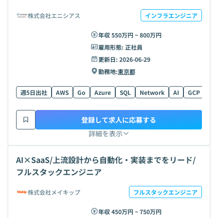
株式会社エニシアス
インフラエンジニア
年収 550万円 ~ 800万円
雇用形態:
正社員
更新日:
2026-06-29
勤務地:
東京都
週5日出社
AWS
Go
Azure
SQL
Network
AI
GCP
Li
登録して求人に応募する
詳細を表示
AI×SaaS/上流設計から自動化・実装までをリード/
フルスタックエンジニア
株式会社メイキップ
フルスタックエンジニア
年収 450万円 ~ 750万円