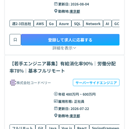
更新日:
2026-08-04
勤務地:
東京都
週2-3日出社
AWS
Go
Azure
SQL
Network
AI
GCP
L
登録して求人に応募する
詳細を表示
【若手エンジニア募集】有給消化率90%｜労働分配
率78%｜基本フルリモート
株式会社コードベリー
サーバーサイドエンジニア
年収 480万円 ~ 600万円
雇用形態:
正社員
更新日:
2026-07-22
勤務地:
東京都
フルリモート
Git
Java
Vue.js
React
SpringFramework