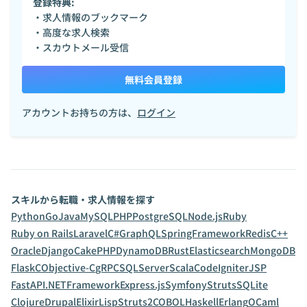
登録特典:
・求人情報のブックマーク
・高度な求人検索
・スカウトメール受信
無料会員登録
アカウントお持ちの方は、
ログイン
スキルから転職・求人情報を探す
Python
Go
Java
MySQL
PHP
PostgreSQL
Node.js
Ruby
Ruby on Rails
Laravel
C#
GraphQL
SpringFramework
Redis
C++
Oracle
Django
CakePHP
DynamoDB
Rust
Elasticsearch
MongoDB
Flask
C
Objective-C
gRPC
SQLServer
Scala
CodeIgniter
JSP
FastAPI
.NETFramework
Express.js
Symfony
Struts
SQLite
Clojure
Drupal
Elixir
Lisp
Struts2
COBOL
Haskell
Erlang
OCaml