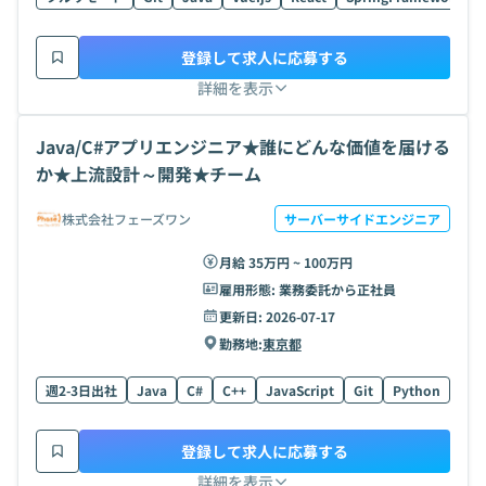
登録して求人に応募する
詳細を表示
Java/C#アプリエンジニア★誰にどんな価値を届ける
か★上流設計～開発★チーム
株式会社フェーズワン
サーバーサイドエンジニア
月給 35万円 ~ 100万円
雇用形態:
業務委託から正社員
更新日:
2026-07-17
勤務地:
東京都
週2-3日出社
Java
C#
C++
JavaScript
Git
Python
AW
登録して求人に応募する
詳細を表示