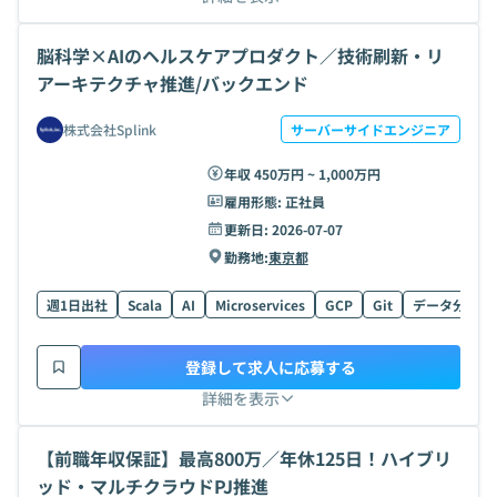
脳科学×AIのヘルスケアプロダクト／技術刷新・リ
アーキテクチャ推進/バックエンド
株式会社Splink
サーバーサイドエンジニア
年収 450万円 ~ 1,000万円
雇用形態:
正社員
更新日:
2026-07-07
勤務地:
東京都
週1日出社
Scala
AI
Microservices
GCP
Git
データ分析
登録して求人に応募する
詳細を表示
【前職年収保証】最高800万／年休125日！ハイブリ
ッド・マルチクラウドPJ推進