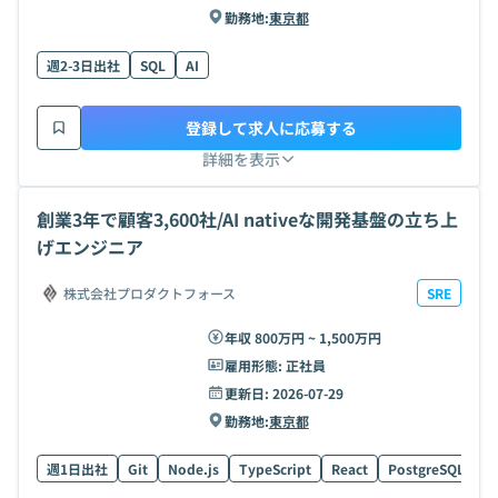
勤務地:
東京都
週2-3日出社
SQL
AI
登録して求人に応募する
詳細を表示
創業3年で顧客3,600社/AI nativeな開発基盤の立ち上
げエンジニア
株式会社プロダクトフォース
SRE
年収 800万円 ~ 1,500万円
雇用形態:
正社員
更新日:
2026-07-29
勤務地:
東京都
週1日出社
Git
Node.js
TypeScript
React
PostgreSQL
G