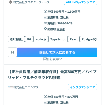
株式会社プロダクトフォース
AI/LLMOpsエンジニア
年収 800万円 ~ 1,500万円
雇用形態:
正社員
更新日:
2026-07-29
勤務地:
東京都
週1日出社
Git
Node.js
TypeScript
React
PostgreSQL
G
登録して求人に応募する
詳細を表示
【正社員採用／前職年収保証】最高800万円／ハイブ
リッド・マルチクラウドPJ推進
株式会社エニシアス
インフラエンジニア
年収 550万円 ~ 800万円
雇用形態:
正社員