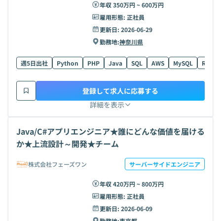
年収 350万円 ~ 600万円
雇用形態:
正社員
更新日:
2026-06-29
勤務地:
神奈川県
週5日出社
Python
PHP
Java
SQL
AWS
MySQL
R
A
登録して求人に応募する
詳細を表示
Java/C#アプリエンジニア★誰にどんな価値を届ける
か★上流設計～開発★チーム
株式会社フェーズワン
サーバーサイドエンジニア
年収 420万円 ~ 800万円
雇用形態:
正社員
更新日:
2026-06-09
勤務地:
東京都