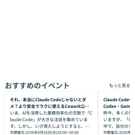
おすすめのイベント
もっと見る
開催前
開催前
それ、本当にClaude Codeじゃないとダ
Claude Co
メ？より安全でラクに使えるCowork公開
Codex・Gem
デモ
いま、AIを活用した業務効率化の文脈で「C
昨今、多くの生
laude Code」が大きな注目を集めていま
いますが、「Code
す。しかし、いざ導入しようとすると、セ
中で、自分のタ
キュリティ面の懸念や権限管理のハードル
開催日:
2026年8月26日(水)19:00
~
20:00
いいのか」を自
開催日:
2026年8