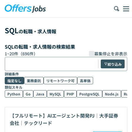
SQL
の転職・求人情報
SQLの転職・求人情報の検索結果
1
~
20
件（
696
件）
募集停止を非表示
絞り込み
詳細条件
指定なし
業務委託
リモートワーク可
高単価
類似スキル
Python
Go
Java
MySQL
PHP
PostgreSQL
Node.js
Rub
【フルリモート】AIエージェント開発PJ｜大手証券
会社｜テックリード