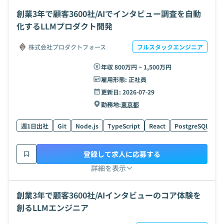
創業3年で顧客3600社/AIでインタビュー調査を自動
化するLLMプロダクト開発
株式会社プロダクトフォース
フルスタックエンジニア
年収 800万円 ~ 1,500万円
雇用形態:
正社員
更新日:
2026-07-29
勤務地:
東京都
週1日出社
Git
Node.js
TypeScript
React
PostgreSQL
G
登録して求人に応募する
詳細を表示
創業3年で顧客3600社/AIインタビューのコア体験を
創るLLMエンジニア