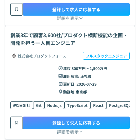
登録して求人に応募する
詳細を表示
創業3年で顧客3,600社/プロダクト横断機能の企画・
開発を担う一人目エンジニア
株式会社プロダクトフォース
フルスタックエンジニア
年収 800万円 ~ 1,500万円
雇用形態:
正社員
更新日:
2026-07-29
勤務地:
東京都
週1日出社
Git
Node.js
TypeScript
React
PostgreSQL
G
登録して求人に応募する
詳細を表示