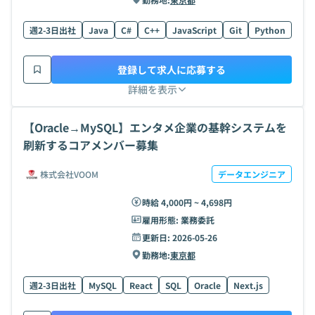
週2-3日出社
Java
C#
C++
JavaScript
Git
Python
AW
登録して求人に応募する
詳細を表示
【Oracle→MySQL】エンタメ企業の基幹システムを
刷新するコアメンバー募集
株式会社VOOM
データエンジニア
時給 4,000円 ~ 4,698円
雇用形態:
業務委託
更新日:
2026-05-26
勤務地:
東京都
週2-3日出社
MySQL
React
SQL
Oracle
Next.js