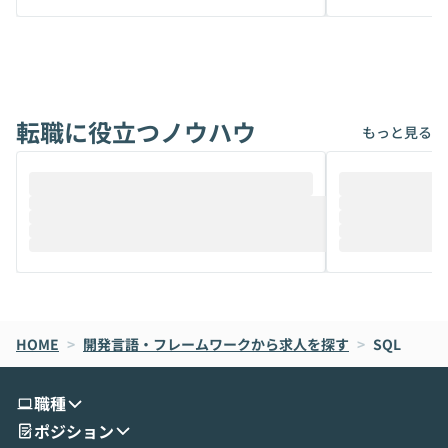
から、気軽に使えないケースも多いのでは
か？ 「なんとなく誰かが良いと言っていた
ないでしょうか。 Coworkは、非エンジニ
から」「SNS
アでも簡単に安全に扱えるよう作られた機
ら」と、周りの
能です。そして実は、日常の業務領域であ
ている方も少な
れば「Coworkで十分にカバーできる」だ
Iのポテンシャル
転職に役立つノウハウ
けでなく、想像以上の範囲まで自動化でき
は、評判ではな
もっと見る
ることは、まだあまり知られていません。
ているAIを選ぶこ
そこで本イベントでは、メルカリで生成AI
もやり取りを重
推進を担当されているハヤカワ五味氏をお
まで文脈を忘れず
迎えし、Coworkを使った業務自動化の実
キストだけでな
際を、公開デモを交えてわかりやすくお伝
うときに一番打率が
えします。 前半のLTでは、ハヤカワ氏より
え、次々と新し
メルカリでの判断基準をもとに「なぜClau
それぞれの本当
de CodeはNGになりがちで、なぜCowork
スクごとに最適
なら安全なのか」を解説いただいた上で、C
すのは至難の業です。 そこで
HOME
oworkの基本的な機能をご紹介いただきま
>
開発言語・フレームワークから求人を探す
は、LLMのフ
>
SQL
す。 続く公開デモでは、実際にCoworkを
ント構築の最前
使ってワークフローを構築する様子をお見
社松尾研究所の尾
職種
せいただきます。数分でワークフローが完
e・Codex・G
ポジション
成する手軽さや、Gmail等の外部サービス
分けの考え方を紐