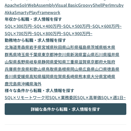
ApacheSolr
WebAssembly
Visual Basic
Groovy
Shell
Perl
mruby
Akka
Smarty
PlayFramework
年収から転職・求人情報を探す
SQL✕300万円~
SQL✕400万円~
SQL✕500万円~
SQL✕600万円~
SQL✕700万円~
SQL✕800万円~
SQL✕900万円~
勤務地から転職・求人情報を探す
北海道
青森県
岩手県
宮城県
秋田県
山形県
福島県
茨城県
栃木県
群馬県
埼玉県
千葉県
東京都
神奈川県
新潟県
富山県
石川県
福井県
山梨県
長野県
岐阜県
静岡県
愛知県
三重県
滋賀県
京都府
大阪府
兵庫県
奈良県
和歌山県
鳥取県
島根県
岡山県
広島県
山口県
徳島県
香川県
愛媛県
高知県
福岡県
佐賀県
長崎県
熊本県
大分県
宮崎県
鹿児島県
沖縄県
海外
様々な条件から転職・求人情報を探す
SQL✕リモートワーク可
SQL✕業務委託
SQL✕高単価
SQL✕週1日~
詳細な条件から転職・求人情報を探す