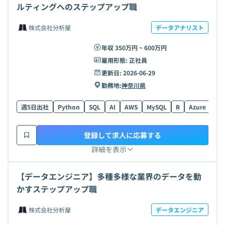
ルティングへのステップアップ職
株式会社分析屋
データアナリスト
年収 350万円 ~ 600万円
雇用形態:
正社員
更新日:
2026-06-29
勤務地:
神奈川県
週5日出社
Python
SQL
AI
AWS
MySQL
R
Azure
Po
登録して求人に応募する
詳細を表示
【データエンジニア】多種多様な業界のデータを動
かすステップアップ職
株式会社分析屋
データエンジニア