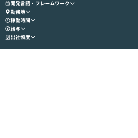
とセキュアに連携できるポイントなど、実
使わなくなった
開発言語・フレームワーク
演を通じて具体的なイメージをお届けしま
らではの視点でお
勤務地
す。 後半のディスカッションでは、セキュ
のAIに絞るべ
稼働時間
リティの考え方や社内導入の進め方など、
迷っている方か
給与
現場目線でさらに深掘りしていきます。
最適化したい方
「自分の業務をAIで自動化してみたいけ
ご参加をお待ち
出社頻度
ど、何から始めればいいかわからない」と
いう方にこそ参加いただきたいイベントで
す。