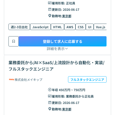
雇用形態:
正社員
更新日:
2026-06-17
勤務地:
東京都
週2-3日出社
JavaScript
HTML
AWS
CSS
UI
Vue.js
Rea
登録して求人に応募する
詳細を表示
業務委託から/AI×SaaS/上流設計から自動化・実装/
フルスタックエンジニア
株式会社メイキップ
フルスタックエンジニア
年収 450万円 ~ 750万円
雇用形態:
業務委託から正社員
更新日:
2026-06-17
勤務地:
東京都