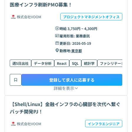
医療インフラ刷新PMO募集！
株式会社VOOM
プロジェクトマネジメントオフィス
時給 3,750円 ~ 4,300円
雇用形態:
業務委託
更新日:
2026-05-19
勤務地:
東京都
週5日出社
データ分析
React
SQL
統計学
ファシリテーション
登録して求人に応募する
詳細を表示
【Shell/Linux】金融インフラの心臓部を次代へ繋ぐ
バッチ開発PJ！
株式会社VOOM
インフラエンジニア