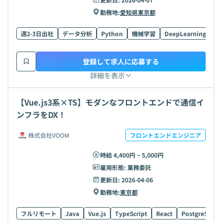
勤務地:
愛知県
東京都
週2-3日出社
データ分析
Python
機械学習
DeepLearning
Re
登録して求人に応募する
詳細を表示
【Vue.js3系×TS】モダンなフロントエンドで通信イ
ンフラをDX！
株式会社VOOM
フロントエンドエンジニア
時給 4,400円 ~ 5,000円
雇用形態:
業務委託
更新日:
2026-04-06
勤務地:
東京都
フルリモート
Java
Vue.js
TypeScript
React
PostgreSQL