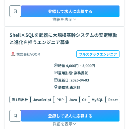
登録して求人に応募する
詳細を表示
Shell×SQLを武器に大規模基幹システムの安定稼働
と進化を担うエンジニア募集
株式会社VOOM
フルスタックエンジニア
時給 4,000円 ~ 5,900円
雇用形態:
業務委託
更新日:
2026-04-03
勤務地:
東京都
週1日出社
JavaScript
PHP
Java
C#
MySQL
React
Pos
登録して求人に応募する
詳細を表示