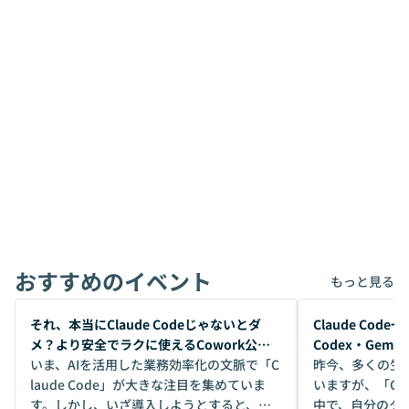
おすすめのイベント
もっと見る
開催前
開催前
それ、本当にClaude Codeじゃないとダ
Claude Co
メ？より安全でラクに使えるCowork公開
Codex・Gem
デモ
いま、AIを活用した業務効率化の文脈で「C
昨今、多くの生
laude Code」が大きな注目を集めていま
いますが、「Code
す。しかし、いざ導入しようとすると、セ
中で、自分のタ