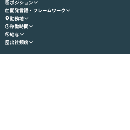
ポジション
成する手軽さや、Gmail等の外部サービス
分けの考え方を紐
とセキュアに連携できるポイントなど、実
使わなくなった
開発言語・フレームワーク
演を通じて具体的なイメージをお届けしま
らではの視点でお
勤務地
す。 後半のディスカッションでは、セキュ
のAIに絞るべ
稼働時間
リティの考え方や社内導入の進め方など、
迷っている方か
給与
現場目線でさらに深掘りしていきます。
最適化したい方
「自分の業務をAIで自動化してみたいけ
ご参加をお待ち
出社頻度
ど、何から始めればいいかわからない」と
いう方にこそ参加いただきたいイベントで
す。