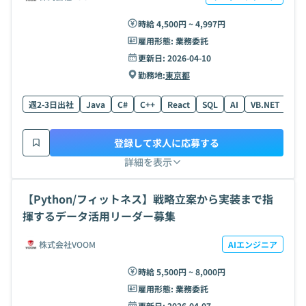
時給 4,500円 ~ 4,997円
雇用形態:
業務委託
更新日:
2026-04-10
勤務地:
東京都
週2-3日出社
Java
C#
C++
React
SQL
AI
VB.NET
Nex
登録して求人に応募する
詳細を表示
【Python/フィットネス】戦略立案から実装まで指
揮するデータ活用リーダー募集
株式会社VOOM
AIエンジニア
時給 5,500円 ~ 8,000円
雇用形態:
業務委託
更新日:
2026-04-07