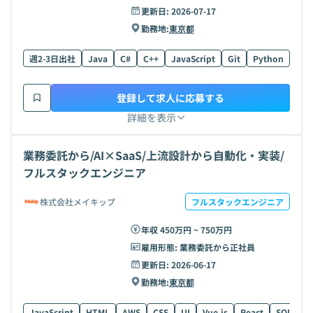
更新日:
2026-07-17
勤務地:
東京都
週2-3日出社
Java
C#
C++
JavaScript
Git
Python
AW
登録して求人に応募する
詳細を表示
業務委託から/AI×SaaS/上流設計から自動化・実装/
フルスタックエンジニア
株式会社メイキップ
フルスタックエンジニア
年収 450万円 ~ 750万円
雇用形態:
業務委託から正社員
更新日:
2026-06-17
勤務地:
東京都
JavaScript
HTML
AWS
CSS
UI
Vue.js
React
SQL
AI