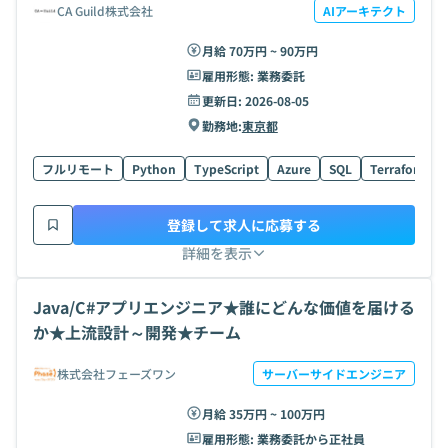
CA Guild株式会社
AIアーキテクト
月給 70万円 ~ 90万円
雇用形態:
業務委託
更新日:
2026-08-05
勤務地:
東京都
フルリモート
Python
TypeScript
Azure
SQL
Terraform
登録して求人に応募する
詳細を表示
Java/C#アプリエンジニア★誰にどんな価値を届ける
か★上流設計～開発★チーム
株式会社フェーズワン
サーバーサイドエンジニア
月給 35万円 ~ 100万円
雇用形態:
業務委託から正社員