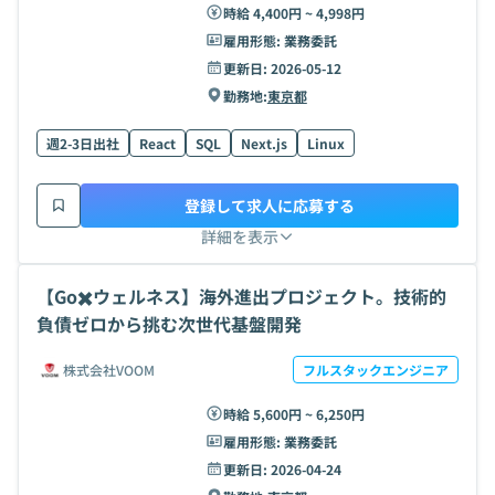
時給 4,400円 ~ 4,998円
雇用形態:
業務委託
更新日:
2026-05-12
勤務地:
東京都
週2-3日出社
React
SQL
Next.js
Linux
登録して求人に応募する
詳細を表示
【Go✖️ウェルネス】海外進出プロジェクト。技術的
負債ゼロから挑む次世代基盤開発
株式会社VOOM
フルスタックエンジニア
時給 5,600円 ~ 6,250円
雇用形態:
業務委託
更新日:
2026-04-24