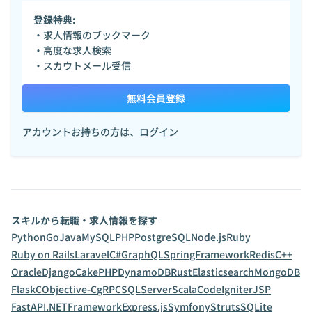
登録特典:
・求人情報のブックマーク
・高度な求人検索
・スカウトメール受信
無料会員登録
アカウントお持ちの方は、
ログイン
スキルから転職・求人情報を探す
Python
Go
Java
MySQL
PHP
PostgreSQL
Node.js
Ruby
Ruby on Rails
Laravel
C#
GraphQL
SpringFramework
Redis
C++
Oracle
Django
CakePHP
DynamoDB
Rust
Elasticsearch
MongoDB
Flask
C
Objective-C
gRPC
SQLServer
Scala
CodeIgniter
JSP
FastAPI
.NETFramework
Express.js
Symfony
Struts
SQLite