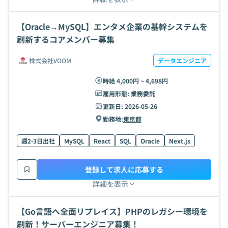
【Oracle→MySQL】エンタメ企業の基幹システムを
刷新するコアメンバー募集
株式会社VOOM
データエンジニア
時給 4,000円 ~ 4,698円
雇用形態:
業務委託
更新日:
2026-05-26
勤務地:
東京都
週2-3日出社
MySQL
React
SQL
Oracle
Next.js
登録して求人に応募する
詳細を表示
【Go言語へ全面リプレイス】PHPのレガシー環境を
刷新！サーバーエンジニア募集！