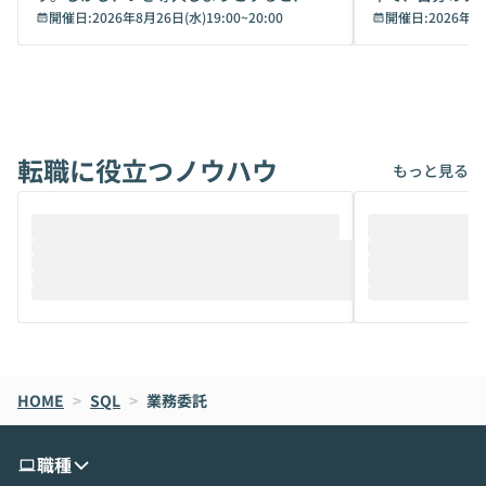
キュリティ面の懸念や権限管理のハードル
開催日:
2026年8月26日(水)19:00
~
20:00
いいのか」を自
開催日:
2026年8
から、気軽に使えないケースも多いのでは
か？ 「なんとなく誰かが良いと言っていた
ないでしょうか。 Coworkは、非エンジニ
から」「SNS
アでも簡単に安全に扱えるよう作られた機
ら」と、周りの
能です。そして実は、日常の業務領域であ
ている方も少な
れば「Coworkで十分にカバーできる」だ
Iのポテンシャル
転職に役立つノウハウ
けでなく、想像以上の範囲まで自動化でき
は、評判ではな
もっと見る
ることは、まだあまり知られていません。
ているAIを選ぶこ
そこで本イベントでは、メルカリで生成AI
もやり取りを重
推進を担当されているハヤカワ五味氏をお
まで文脈を忘れず
迎えし、Coworkを使った業務自動化の実
キストだけでな
際を、公開デモを交えてわかりやすくお伝
うときに一番打率が
えします。 前半のLTでは、ハヤカワ氏より
え、次々と新し
メルカリでの判断基準をもとに「なぜClau
それぞれの本当
de CodeはNGになりがちで、なぜCowork
スクごとに最適
なら安全なのか」を解説いただいた上で、C
すのは至難の業です。 そこで
HOME
oworkの基本的な機能をご紹介いただきま
>
SQL
>
業務委託
は、LLMのフ
す。 続く公開デモでは、実際にCoworkを
ント構築の最前
使ってワークフローを構築する様子をお見
社松尾研究所の尾
職種
せいただきます。数分でワークフローが完
e・Codex・G