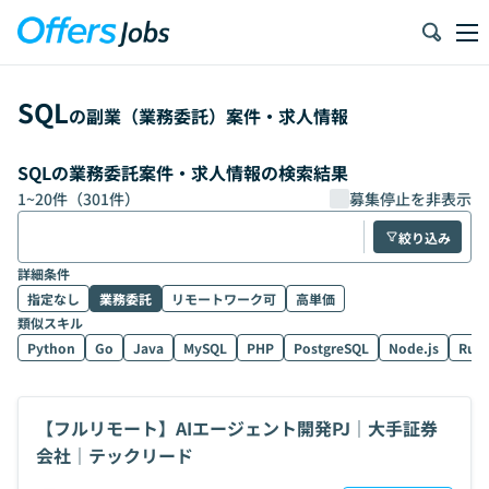
SQL
の副業（業務委託）案件・求人情報
SQLの業務委託案件・求人情報の検索結果
1
~
20
件（
301
件）
募集停止を非表示
絞り込み
詳細条件
指定なし
業務委託
リモートワーク可
高単価
類似スキル
Python
Go
Java
MySQL
PHP
PostgreSQL
Node.js
Rub
【フルリモート】AIエージェント開発PJ｜大手証券
会社｜テックリード