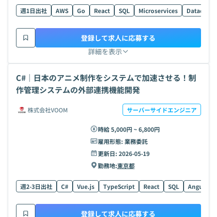
週1日出社
AWS
Go
React
SQL
Microservices
Datadog
登録して求人に応募する
詳細を表示
C#｜日本のアニメ制作をシステムで加速させる！制
作管理システムの外部連携機能開発
株式会社VOOM
サーバーサイドエンジニア
時給 5,000円 ~ 6,800円
雇用形態:
業務委託
更新日:
2026-05-19
勤務地:
東京都
週2-3日出社
C#
Vue.js
TypeScript
React
SQL
AngularJS
登録して求人に応募する