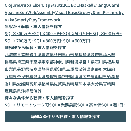
Clojure
Drupal
Elixir
Lisp
Struts2
COBOL
Haskell
Erlang
OCaml
ApacheSolr
WebAssembly
Visual Basic
Groovy
Shell
Perl
mruby
Akka
Smarty
PlayFramework
年収から転職・求人情報を探す
SQL✕300万円~
SQL✕400万円~
SQL✕500万円~
SQL✕600万円~
SQL✕700万円~
SQL✕800万円~
SQL✕900万円~
勤務地から転職・求人情報を探す
北海道
青森県
岩手県
宮城県
秋田県
山形県
福島県
茨城県
栃木県
群馬県
埼玉県
千葉県
東京都
神奈川県
新潟県
富山県
石川県
福井県
山梨県
長野県
岐阜県
静岡県
愛知県
三重県
滋賀県
京都府
大阪府
兵庫県
奈良県
和歌山県
鳥取県
島根県
岡山県
広島県
山口県
徳島県
香川県
愛媛県
高知県
福岡県
佐賀県
長崎県
熊本県
大分県
宮崎県
鹿児島県
沖縄県
海外
様々な条件から転職・求人情報を探す
SQL✕リモートワーク可
SQL✕業務委託
SQL✕高単価
SQL✕週1日~
詳細な条件から転職・求人情報を探す