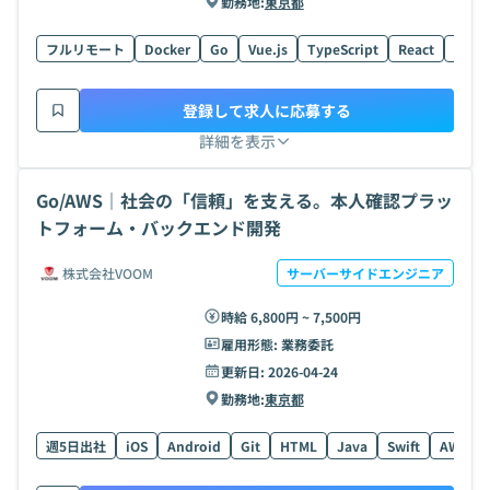
勤務地:
東京都
フルリモート
Docker
Go
Vue.js
TypeScript
React
Post
登録して求人に応募する
詳細を表示
Go/AWS｜社会の「信頼」を支える。本人確認プラッ
トフォーム・バックエンド開発
株式会社VOOM
サーバーサイドエンジニア
時給 6,800円 ~ 7,500円
雇用形態:
業務委託
更新日:
2026-04-24
勤務地:
東京都
週5日出社
iOS
Android
Git
HTML
Java
Swift
AWS