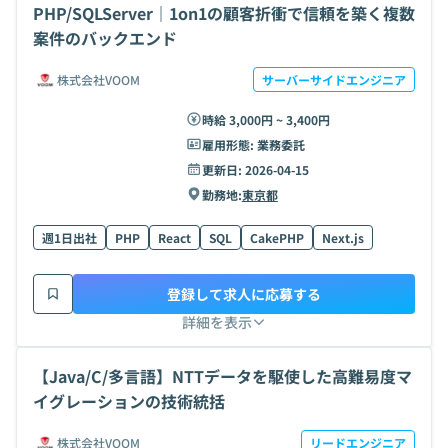
PHP/SQLServer｜1on1の顧客折衝で信頼を築く複数
案件のバックエンド
株式会社VOOM
サーバーサイドエンジニア
時給 3,000円 ~ 3,400円
雇用形態:
業務委託
更新日:
2026-04-15
勤務地:
東京都
週1日出社
PHP
React
SQL
CakePHP
Next.js
登録して求人に応募する
詳細を表示
【Java/C/多言語】NTTデータを駆使した高難易度マ
イグレーションの技術統括
株式会社VOOM
リードエンジニア