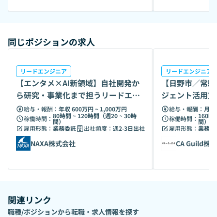
な人生を送ってもらいたいという想いからVOOMを設立しま
した。 • 働き方改革への対応：正社員、派遣、フリーランス
など多様な働き方が可能な時代において、求職者が一番輝け
る仕事を紹介し、より良い人生への後押しをサポートしてい
同じポジションの求人
ます。 • 求職者との距離の近さ：求職者との距離が近く、ラ
ンチに一緒に行って肩の力を抜きながらヒアリングや悩み相
談に乗ることもあります。そのため、安心して頼っていただ
リードエンジニア
リードエンジニア
【エンタメ×AI新領域】自社開発か
【日野市／常駐
けることや、企業から依頼された業務内容に基づきスピーデ
ィで適切なアサインを心がけており、ミスマッチングが起き
ら研究・事業化まで担うリードエン
ジェント活用支
にくいことが強みです。 ￼ ⸻ VOOM株式会社は、若手人
ジニア募集
給与・報酬：
年収 600万円 ~ 1,000万円
給与・報酬：
月給 
材を中心に多様な職種と環境に応じたマッチングを提供し、
80時間 ~ 120時間（週20 ~ 30時
160時
稼働時間：
稼働時間：
間）
間）
企業と求職者の双方にとって最適な人材サービスを展開して
雇用形態：
業務委託
出社頻度：
週2-3日出社
雇用形態：
業務委
います。企業のニーズに応じた最適な人材を提供し、求職者
NAXA株式会社
CA Guild株
には多様な働き方の選択肢を提供しています。
関連リンク
職種/ポジションから転職・求人情報を探す