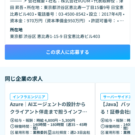
⸻ 📌 会社概要 • 社名：株式会社VOOM • 代表取締役：津
田 昇吾 • 所在地：東京都渋谷区恵比寿一丁目15番9号 日宝恵
比寿ビル403 • 電話番号：03-4500-8542 • 設立：2017年4月 •
資本金：970万円（資本準備金950万円） • 許認可番号： • 一
般労働者派遣（厚生労働大臣許可番号 派 13-315133） • 有料
所在地
職業紹介（厚生労働大臣許可番号 13-ユ-312681） • 公式サイ
東京都 渋谷区 恵比寿1-15-9 日宝恵比寿ビル403
ト：https://voom0707.com ￼ ⸻ 💼 主な事業内容 VOOM
株式会社は、以下のような多岐にわたる人材サービスを提供
この求人に応募する
しています： • 人材派遣・有料職業紹介・人材アウトソーシ
ング： • エンジニア これらのサービスを通じて、企業のニー
ズに応じた最適な人材を提供し、求職者には多様な働き方の
選択肢を提供しています。 ⸻ 🎯 企業理念と特徴 VOOM
同じ企業の求人
株式会社の企業理念は、「関わる皆さまの人生をより輝か
せ、価値を高めながら成功へ導き続ける優良企業を目指す」
ことです。 • 社名の由来：「VOOM」は、「Boom（発展・
インフラエンジニア
サーバーサイドエ
巻き起こる）」に「Victory（勝利）」や「Value（価値）」
Azure｜AIエージェントの設計から
【Java】バ
の頭文字「V」を組み合わせた造語で、価値や勝利を巻き起
クライアント伴走まで担うインフラ
る！証券会社向
こし続けるという意味が込められています。 • 代表の想い：
エンジニア
アント開発
代表取締役の津田昇吾氏は、多様な職種の経験を通じて、企
給与・報酬：
時給 4,800円 ~ 5,300円
給与・報酬：
時給 
140時間 ~ 180時間（週35 ~ 45時
140時
業環境が個人の生活や人生に大きな影響を与えることを実感
稼働時間：
稼働時間：
間）
間）
雇用形態：
業務委託
出社頻度：
週2-3日出社
雇用形態：
業務委
し、求職者に最適な仕事を提供することで、より豊かで幸せ