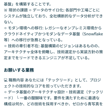
基盤」を構築することです。
🚨 現状の課題 ⚪︎ データのサイロ化: 各部門や工場ごとに
システムが独立しており、全社横断的なデータ分析ができ
ない。
⚪︎ モダン環境への移行: レガシーなオンプレミス環境から
クラウドネイティブかつモダンなデータ基盤（Snowflake
等）への移行が急務となっている。
⚪︎ 技術の牽引者不在: 基盤構築のビジョンはあるものの、
アーキテクチャ全体を俯瞰し、技術選定から実装方針の策
定までをリードできるエンジニアが不足している。
お願いする業務
💻 職務内容 あなたには「テックリード」として、プロジ
ェクトの技術的なコアを担っていただきます。
⚪︎ データ基盤のアーキテクチャ設計・技術選定（テックリ
ード） └ 一番の醍醐味です。要件を満たすために最適な
構成は何か、どの技術を採用すべきか、ゼロから青写真を