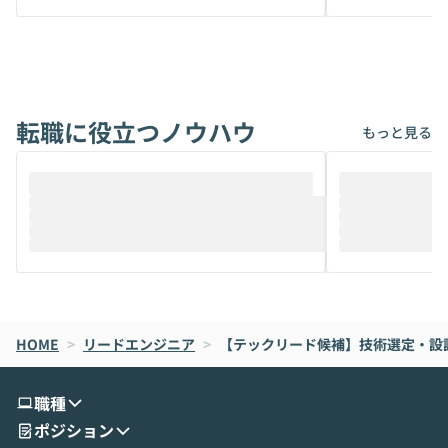
から、気軽に使えないケースも多いのでは
か？ 「なんとなく誰かが良いと言っていた
ないでしょうか。 Coworkは、非エンジニ
から」「SNS
アでも簡単に安全に扱えるよう作られた機
ら」と、周りの
能です。そして実は、日常の業務領域であ
ている方も少な
れば「Coworkで十分にカバーできる」だ
Iのポテンシャル
転職に役立つノウハウ
けでなく、想像以上の範囲まで自動化でき
は、評判ではな
もっと見る
ることは、まだあまり知られていません。
ているAIを選ぶこ
そこで本イベントでは、メルカリで生成AI
もやり取りを重
推進を担当されているハヤカワ五味氏をお
まで文脈を忘れず
迎えし、Coworkを使った業務自動化の実
キストだけでな
際を、公開デモを交えてわかりやすくお伝
うときに一番打率が
えします。 前半のLTでは、ハヤカワ氏より
え、次々と新し
メルカリでの判断基準をもとに「なぜClau
それぞれの本当
de CodeはNGになりがちで、なぜCowork
スクごとに最適
なら安全なのか」を解説いただいた上で、C
すのは至難の業です。 そこで
HOME
oworkの基本的な機能をご紹介いただきま
>
リードエンジニア
>
【テックリード候補】技術選定・設
は、LLMのフ
す。 続く公開デモでは、実際にCoworkを
ント構築の最前
使ってワークフローを構築する様子をお見
社松尾研究所の尾
職種
せいただきます。数分でワークフローが完
e・Codex・G
ポジション
成する手軽さや、Gmail等の外部サービス
分けの考え方を紐