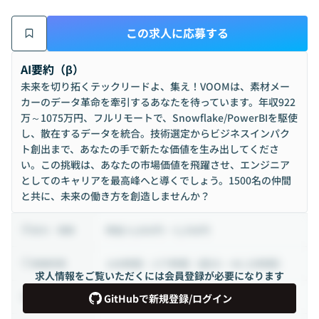
この求人に応募する
AI要約（β）
未来を切り拓くテックリードよ、集え！VOOMは、素材メー
カーのデータ革命を牽引するあなたを待っています。年収922
万～1075万円、フルリモートで、Snowflake/PowerBIを駆使
し、散在するデータを統合。技術選定からビジネスインパク
ト創出まで、あなたの手で新たな価値を生み出してくださ
い。この挑戦は、あなたの市場価値を飛躍させ、エンジニア
としてのキャリアを最高峰へと導くでしょう。1500名の仲間
と共に、未来の働き方を創造しませんか？
時給 4,800円 ~ 5,598円
給与・報酬
140時間 ~ 177時間（週35 ~ 44.25時間）
稼働時間
求人情報をご覧いただくには会員登録が必要になります
業務委託
雇用形態
GitHubで新規登録/ログイン