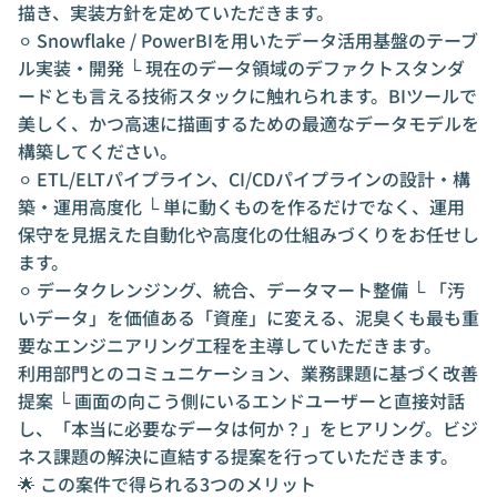
描き、実装方針を定めていただきます。
⚪︎ Snowflake / PowerBIを用いたデータ活用基盤のテーブ
ル実装・開発 └ 現在のデータ領域のデファクトスタンダ
ードとも言える技術スタックに触れられます。BIツールで
美しく、かつ高速に描画するための最適なデータモデルを
構築してください。
⚪︎ ETL/ELTパイプライン、CI/CDパイプラインの設計・構
築・運用高度化 └ 単に動くものを作るだけでなく、運用
保守を見据えた自動化や高度化の仕組みづくりをお任せし
ます。
⚪︎ データクレンジング、統合、データマート整備 └ 「汚
いデータ」を価値ある「資産」に変える、泥臭くも最も重
要なエンジニアリング工程を主導していただきます。
利用部門とのコミュニケーション、業務課題に基づく改善
提案 └ 画面の向こう側にいるエンドユーザーと直接対話
し、「本当に必要なデータは何か？」をヒアリング。ビジ
ネス課題の解決に直結する提案を行っていただきます。
🌟 この案件で得られる3つのメリット