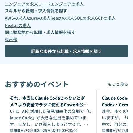
エンジニア
の求人
リードエンジニア
の求人
スキルから転職・求人情報を探す
AWS
の求人
Azure
の求人
React
の求人
SQL
の求人
GCP
の求人
Next.js
の求人
同じ勤務地から転職・求人情報を探す
東京都
詳細な条件から転職・求人情報を探す
おすすめのイベント
もっと見る
開催前
開催前
それ、本当にClaude Codeじゃないとダ
Claude Co
メ？より安全でラクに使えるCowork公開
Codex・Gem
デモ
いま、AIを活用した業務効率化の文脈で「C
昨今、多くの生
laude Code」が大きな注目を集めていま
いますが、「Code
す。しかし、いざ導入しようとすると、セ
中で、自分のタ
キュリティ面の懸念や権限管理のハードル
開催日:
2026年8月26日(水)19:00
~
20:00
いいのか」を自
開催日:
2026年8