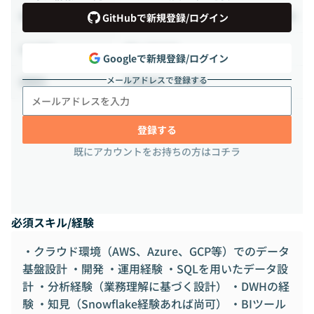
140時間 ~ 177時間（週35 ~ 44.25時間）
稼働時間
GitHubで新規登録/ログイン
週2-3日出社
出社頻度
Googleで新規登録/ログイン
メールアドレスで登録する
勤務場所：日本橋
勤務地
登録する
既にアカウントをお持ちの方はコチラ
必須スキル/経験
・クラウド環境（AWS、Azure、GCP等）でのデータ
基盤設計 ・開発 ・運用経験 ・SQLを用いたデータ設
計 ・分析経験（業務理解に基づく設計） ・DWHの経
験 ・知見（Snowflake経験あれば尚可） ・BIツール