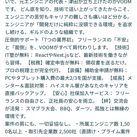
いで、元エンジニアの代表・津田が立ち上げたのがVOOM
です。 どん底を知り、技術で這い上がってきたからこそ、
エンジニアの苦労もキャリアの難しさも痛いほど分かる。
エンジニアが「開発だけに純粋に没頭できる環境」を追求
し続ける、ギルドのような組織です。
圧倒的サポート「7つの業界初」 フリーランスの「不安」
と「面倒」を、VOOMがすべて肩代わりします。 【技術】
IT塾が無料： ReactやNext.jsなど、最新技術を働きなが
ら習得。 【税務】確定申告が無料： 領収書を送るだけ。
プロの税理士が完全代行。 【装備】補助金申請が無料：
PCやタブレット購入費の最大2/3を国が支援。 【成長】メ
ンター＆面談対策： ハイスキル層があなたのキャリアを
直接バックアップ。 【安心】社保加入サービス： フリー
ランスの自由さと、正社員の安心を両立。 【絆】交流会
が活発： スマブラ大会、BBQ、ダーツ。孤独とは無縁の
環境です。
案件の質にも、一切妥協なし。 ・所属エンジニア数 1,50
0名以上 ・取引先企業数 2,500社（直請け・プライム案件