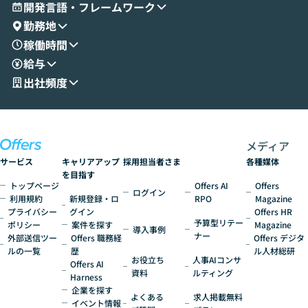
とセキュアに連携できるポイントなど、実
使わなくなった
開発言語・フレームワーク
演を通じて具体的なイメージをお届けしま
らではの視点でお
勤務地
す。 後半のディスカッションでは、セキュ
のAIに絞るべ
稼働時間
リティの考え方や社内導入の進め方など、
迷っている方か
給与
現場目線でさらに深掘りしていきます。
最適化したい方
「自分の業務をAIで自動化してみたいけ
ご参加をお待ち
出社頻度
ど、何から始めればいいかわからない」と
いう方にこそ参加いただきたいイベントで
す。
メディア
サービス
キャリアアップ
採用担当者さま
各種媒体
を目指す
トップページ
Offers AI
Offers
ログイン
利用規約
新規登録・ロ
RPO
Magazine
プライバシー
グイン
Offers HR
予算型リテー
ポリシー
案件を探す
Magazine
導入事例
ナー
外部送信ツー
Offers 職務経
Offers デジタ
ルの一覧
歴
ル人材総研
お役立ち
人事AIコンサ
Offers AI
資料
ルティング
Harness
企業を探す
よくある
求人掲載無料
イベント情報