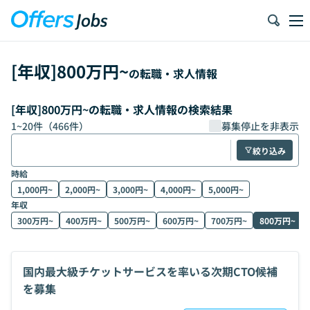
[年収]800万円~
の転職・求人情報
[年収]800万円~の転職・求人情報の検索結果
1
~
20
件（
466
件）
募集停止を非表示
絞り込み
時給
1,000円~
2,000円~
3,000円~
4,000円~
5,000円~
年収
300万円~
400万円~
500万円~
600万円~
700万円~
800万円~
国内最大級チケットサービスを率いる次期CTO候補
を募集