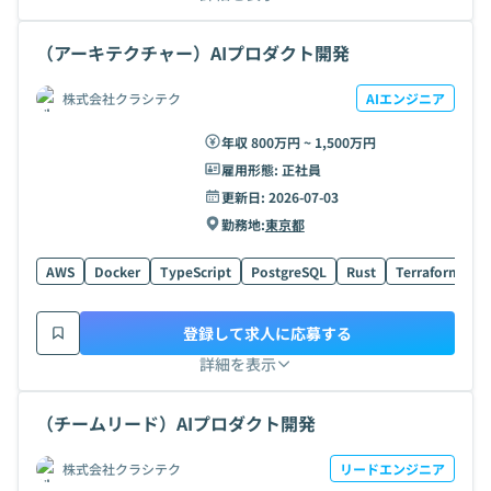
（アーキテクチャー）AIプロダクト開発
株式会社クラシテク
AIエンジニア
年収 800万円 ~ 1,500万円
雇用形態:
正社員
更新日:
2026-07-03
勤務地:
東京都
AWS
Docker
TypeScript
PostgreSQL
Rust
Terraform
H
登録して求人に応募する
詳細を表示
（チームリード）AIプロダクト開発
株式会社クラシテク
リードエンジニア