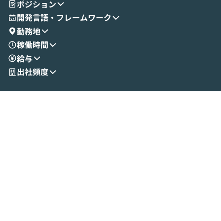
ポジション
成する手軽さや、Gmail等の外部サービス
分けの考え方を紐
とセキュアに連携できるポイントなど、実
使わなくなった
開発言語・フレームワーク
演を通じて具体的なイメージをお届けしま
らではの視点でお
勤務地
す。 後半のディスカッションでは、セキュ
のAIに絞るべ
稼働時間
リティの考え方や社内導入の進め方など、
迷っている方か
給与
現場目線でさらに深掘りしていきます。
最適化したい方
「自分の業務をAIで自動化してみたいけ
ご参加をお待ち
出社頻度
ど、何から始めればいいかわからない」と
いう方にこそ参加いただきたいイベントで
す。