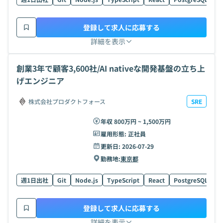
登録して求人に応募する
詳細を表示
創業3年で顧客3,600社/AI nativeな開発基盤の立ち上
げエンジニア
株式会社プロダクトフォース
SRE
年収 800万円 ~ 1,500万円
雇用形態:
正社員
更新日:
2026-07-29
勤務地:
東京都
週1日出社
Git
Node.js
TypeScript
React
PostgreSQL
G
登録して求人に応募する
詳細を表示