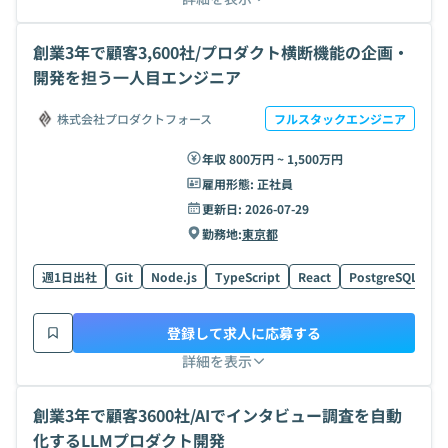
創業3年で顧客3,600社/プロダクト横断機能の企画・
開発を担う一人目エンジニア
株式会社プロダクトフォース
フルスタックエンジニア
年収 800万円 ~ 1,500万円
雇用形態:
正社員
更新日:
2026-07-29
勤務地:
東京都
週1日出社
Git
Node.js
TypeScript
React
PostgreSQL
G
登録して求人に応募する
詳細を表示
創業3年で顧客3600社/AIでインタビュー調査を自動
化するLLMプロダクト開発