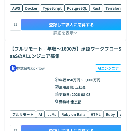
AWS
Docker
TypeScript
PostgreSQL
Rust
Terraform
H
登録して求人に応募する
詳細を表示
【フルリモート／年収〜1600万】承認ワークフローS
aaSのAIエンジニア募集
株式会社kickflow
AIエンジニア
年収 850万円 ~ 1,600万円
雇用形態:
正社員
更新日:
2026-08-03
勤務地:
東京都
フルリモート
AI
LLMs
Ruby on Rails
HTML
Ruby
AWS
登録して求人に応募する