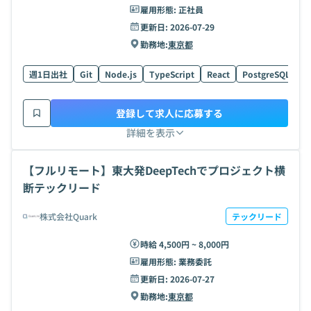
雇用形態:
正社員
更新日:
2026-07-29
勤務地:
東京都
週1日出社
Git
Node.js
TypeScript
React
PostgreSQL
G
登録して求人に応募する
詳細を表示
【フルリモート】東大発DeepTechでプロジェクト横
断テックリード
株式会社Quark
テックリード
時給 4,500円 ~ 8,000円
雇用形態:
業務委託
更新日:
2026-07-27
勤務地:
東京都