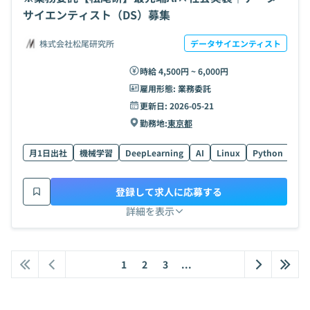
サイエンティスト（DS）募集
株式会社松尾研究所
データサイエンティスト
時給 4,500円 ~ 6,000円
雇用形態:
業務委託
更新日:
2026-05-21
勤務地:
東京都
月1日出社
機械学習
DeepLearning
AI
Linux
Python
Doc
登録して求人に応募する
詳細を表示
1
2
3
...