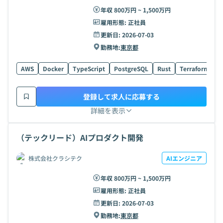
年収 800万円 ~ 1,500万円
雇用形態:
正社員
更新日:
2026-07-03
勤務地:
東京都
AWS
Docker
TypeScript
PostgreSQL
Rust
Terraform
H
登録して求人に応募する
詳細を表示
（テックリード）AIプロダクト開発
株式会社クラシテク
AIエンジニア
年収 800万円 ~ 1,500万円
雇用形態:
正社員
更新日:
2026-07-03
勤務地:
東京都