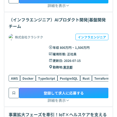
詳細を表示
（インフラエンジニア）AIプロダクト開発|基盤開発
チーム
株式会社クラシテク
インフラエンジニア
年収 800万円 ~ 1,500万円
雇用形態:
正社員
更新日:
2026-07-15
勤務地:
東京都
AWS
Docker
TypeScript
PostgreSQL
Rust
Terraform
H
登録して求人に応募する
詳細を表示
事業拡大フェーズを牽引！IoT×ヘルスケアを支える