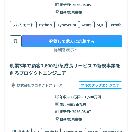
更新日:
2026-08-05
勤務地:
東京都
フルリモート
Python
TypeScript
Azure
SQL
Terraform
登録して求人に応募する
詳細を表示
創業3年で顧客3,600社/急成長サービスの新規事業を
創るプロダクトエンジニア
株式会社プロダクトフォース
フルスタックエンジニア
年収 800万円 ~ 1,500万円
雇用形態:
正社員
更新日:
2026-08-07
勤務地:
東京都
週1日出社
Git
Node.js
TypeScript
React
PostgreSQL
G