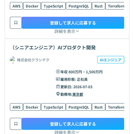
AWS
Docker
TypeScript
PostgreSQL
Rust
Terraform
H
登録して求人に応募する
詳細を表示
（シニアエンジニア）AIプロダクト開発
株式会社クラシテク
AIエンジニア
年収 800万円 ~ 1,500万円
雇用形態:
正社員
更新日:
2026-07-03
勤務地:
東京都
AWS
Docker
TypeScript
PostgreSQL
Rust
Terraform
H
登録して求人に応募する
詳細を表示