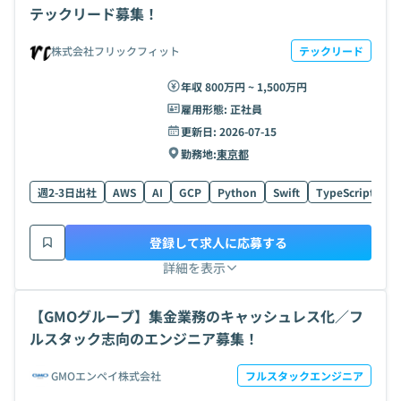
テックリード募集！
株式会社フリックフィット
テックリード
年収 800万円 ~ 1,500万円
雇用形態:
正社員
更新日:
2026-07-15
勤務地:
東京都
週2-3日出社
AWS
AI
GCP
Python
Swift
TypeScript
K
登録して求人に応募する
詳細を表示
【GMOグループ】集金業務のキャッシュレス化／フ
ルスタック志向のエンジニア募集！
GMOエンペイ株式会社
フルスタックエンジニア