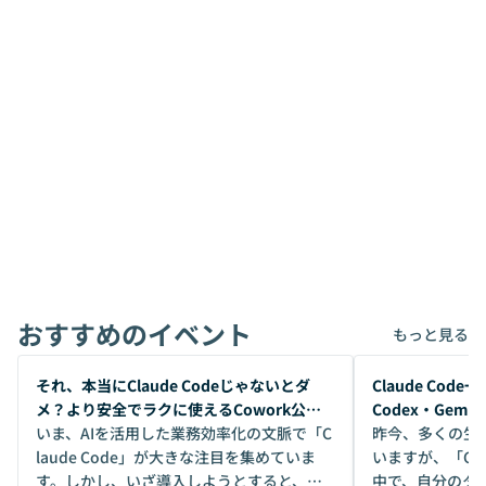
おすすめのイベント
もっと見る
開催前
開催前
それ、本当にClaude Codeじゃないとダ
Claude Co
メ？より安全でラクに使えるCowork公開
Codex・Gem
デモ
いま、AIを活用した業務効率化の文脈で「C
昨今、多くの生
laude Code」が大きな注目を集めていま
いますが、「Code
す。しかし、いざ導入しようとすると、セ
中で、自分のタ