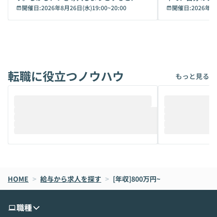
キュリティ面の懸念や権限管理のハードル
開催日:
2026年8月26日(水)19:00
~
20:00
いいのか」を自
開催日:
2026年8
から、気軽に使えないケースも多いのでは
か？ 「なんとなく誰かが良いと言っていた
ないでしょうか。 Coworkは、非エンジニ
から」「SNS
アでも簡単に安全に扱えるよう作られた機
ら」と、周りの
能です。そして実は、日常の業務領域であ
ている方も少な
れば「Coworkで十分にカバーできる」だ
Iのポテンシャル
転職に役立つノウハウ
けでなく、想像以上の範囲まで自動化でき
は、評判ではな
もっと見る
ることは、まだあまり知られていません。
ているAIを選ぶこ
そこで本イベントでは、メルカリで生成AI
もやり取りを重
推進を担当されているハヤカワ五味氏をお
まで文脈を忘れず
迎えし、Coworkを使った業務自動化の実
キストだけでな
際を、公開デモを交えてわかりやすくお伝
うときに一番打率が
えします。 前半のLTでは、ハヤカワ氏より
え、次々と新し
メルカリでの判断基準をもとに「なぜClau
それぞれの本当
de CodeはNGになりがちで、なぜCowork
スクごとに最適
なら安全なのか」を解説いただいた上で、C
すのは至難の業です。 そこで
HOME
oworkの基本的な機能をご紹介いただきま
>
給与から求人を探す
>
[年収]800万円~
は、LLMのフ
す。 続く公開デモでは、実際にCoworkを
ント構築の最前
使ってワークフローを構築する様子をお見
社松尾研究所の尾
職種
せいただきます。数分でワークフローが完
e・Codex・G