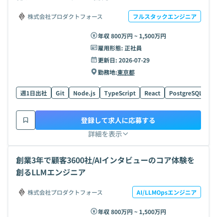
株式会社プロダクトフォース
フルスタックエンジニア
年収 800万円 ~ 1,500万円
雇用形態:
正社員
更新日:
2026-07-29
勤務地:
東京都
週1日出社
Git
Node.js
TypeScript
React
PostgreSQL
G
登録して求人に応募する
詳細を表示
創業3年で顧客3600社/AIインタビューのコア体験を
創るLLMエンジニア
株式会社プロダクトフォース
AI/LLMOpsエンジニア
年収 800万円 ~ 1,500万円