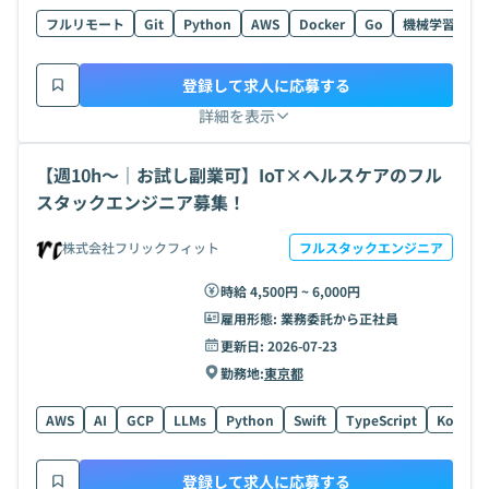
フルリモート
Git
Python
AWS
Docker
Go
機械学習
Ty
登録して求人に応募する
詳細を表示
【週10h〜｜お試し副業可】IoT×ヘルスケアのフル
スタックエンジニア募集！
株式会社フリックフィット
フルスタックエンジニア
時給 4,500円 ~ 6,000円
雇用形態:
業務委託から正社員
更新日:
2026-07-23
勤務地:
東京都
AWS
AI
GCP
LLMs
Python
Swift
TypeScript
Kotlin
登録して求人に応募する