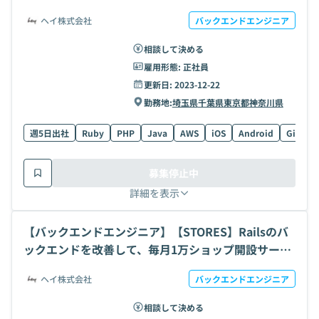
をかんたんに。月次数百億円の大規模トランザクシ
ヘイ株式会社
バックエンドエンジニア
ョンを支えるバックエンド開発の求人・案件
相談して決める
雇用形態:
正社員
更新日:
2023-12-22
勤務地:
埼玉県
千葉県
東京都
神奈川県
週5日出社
Ruby
PHP
Java
AWS
iOS
Android
Git
S
募集停止中
詳細を表示
【バックエンドエンジニア】【STORES】Railsのバ
ックエンドを改善して、毎月1万ショップ開設サービ
スのお商売のデジタル化を支える開発の求人・案件
ヘイ株式会社
バックエンドエンジニア
相談して決める