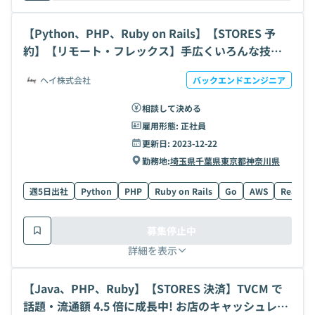
【Python、PHP、Ruby on Rails】【STORES 予
約】【リモート・フレックス】手広くいろんな技術
に携わる｜SaaS拡大フェーズ1→10を経験できる開
ヘイ株式会社
バックエンドエンジニア
発ポジションの求人・案件
相談して決める
雇用形態:
正社員
更新日:
2023-12-22
勤務地:
埼玉県
千葉県
東京都
神奈川県
週5日出社
Python
PHP
Ruby on Rails
Go
AWS
React
募集停止中
詳細を表示
【Java、PHP、Ruby】【STORES 決済】TVCM で
話題・流通額 4.5 倍に成長中! お店のキャッシュレス