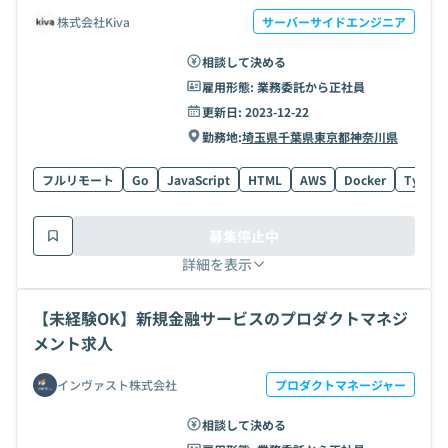
株式会社Kiva
サーバーサイドエンジニア
相談して決める
雇用形態:
業務委託から正社員
更新日:
2023-12-22
勤務地:
埼玉県
千葉県
東京都
神奈川県
フルリモート
Go
JavaScript
HTML
AWS
Docker
TypeSc
募集停止中
詳細を表示
【未経験OK】新規金融サービスのプロダクトマネジ
メント求人
インヴァスト株式会社
プロダクトマネージャー
相談して決める