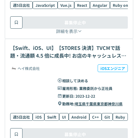
週5日出社
JavaScript
Vue.js
React
Angular
Ruby on Rails
募集停止中
詳細を表示
【Swift、iOS、UI】【STORES 決済】TVCMで話
題・流通額 4.5 倍に成長中! お店のキャッシュレスを
かんたんに。使いやすさでレビュー ★4.5 。UXと堅
ヘイ株式会社
iOSエンジニア
牢性を実現する iOS開発の求人・案件
相談して決める
雇用形態:
業務委託から正社員
更新日:
2023-12-22
勤務地:
埼玉県
千葉県
東京都
神奈川県
週5日出社
iOS
Swift
UI
Android
C++
Git
Ruby
PH
募集停止中