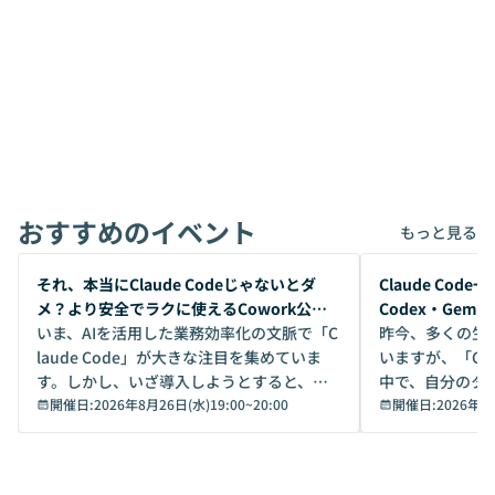
おすすめのイベント
もっと見る
開催前
開催前
それ、本当にClaude Codeじゃないとダ
Claude Co
メ？より安全でラクに使えるCowork公開
Codex・Gem
デモ
いま、AIを活用した業務効率化の文脈で「C
昨今、多くの生
laude Code」が大きな注目を集めていま
いますが、「Code
す。しかし、いざ導入しようとすると、セ
中で、自分のタ
キュリティ面の懸念や権限管理のハードル
開催日:
2026年8月26日(水)19:00
~
20:00
いいのか」を自
開催日:
2026年8
から、気軽に使えないケースも多いのでは
か？ 「なんとなく誰かが良いと言っていた
ないでしょうか。 Coworkは、非エンジニ
から」「SNS
アでも簡単に安全に扱えるよう作られた機
ら」と、周りの