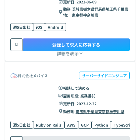
更新日:
2022-06-09
勤務
茨城県
栃木県
群馬県
埼玉県
千葉県
地:
東京都
神奈川県
週5日出社
iOS
Android
登録して求人に応募する
詳細を表示
株式会社メバイス
サーバーサイドエンジニア
相談して決める
雇用形態:
業務委託
更新日:
2023-12-22
勤務地:
埼玉県
千葉県
東京都
神奈川県
週5日出社
Ruby on Rails
AWS
GCP
Python
TypeScript