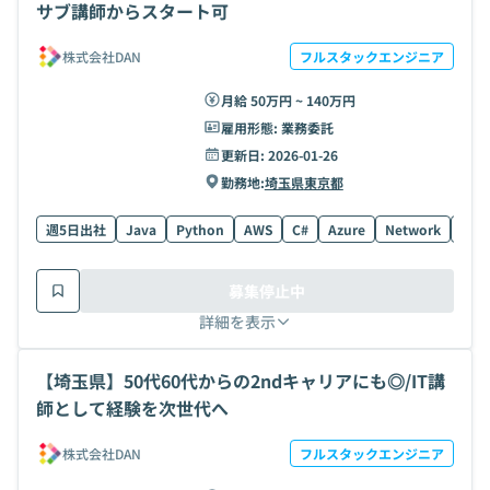
サブ講師からスタート可
株式会社DAN
フルスタックエンジニア
月給 50万円 ~ 140万円
雇用形態:
業務委託
更新日:
2026-01-26
勤務地:
埼玉県
東京都
週5日出社
Java
Python
AWS
C#
Azure
Network
TCP/
募集停止中
詳細を表示
【埼玉県】50代60代からの2ndキャリアにも◎/IT講
師として経験を次世代へ
株式会社DAN
フルスタックエンジニア