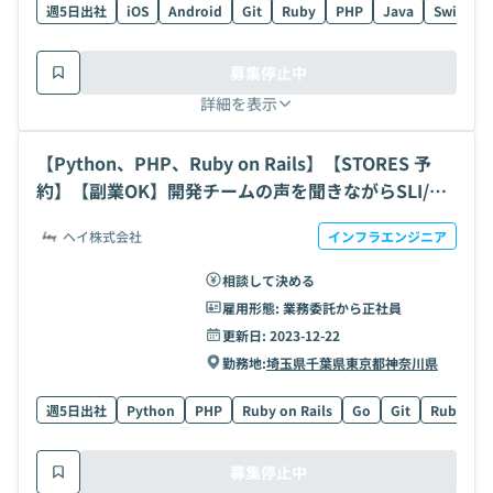
週5日出社
iOS
Android
Git
Ruby
PHP
Java
Swift
募集停止中
詳細を表示
【Python、PHP、Ruby on Rails】【STORES 予
約】【副業OK】開発チームの声を聞きながらSLI/SL
Oを定義し、ユーザーに価値を届ける開発チームSRE
ヘイ株式会社
インフラエンジニア
の求人・案件
相談して決める
雇用形態:
業務委託から正社員
更新日:
2023-12-22
勤務地:
埼玉県
千葉県
東京都
神奈川県
週5日出社
Python
PHP
Ruby on Rails
Go
Git
Ruby
募集停止中