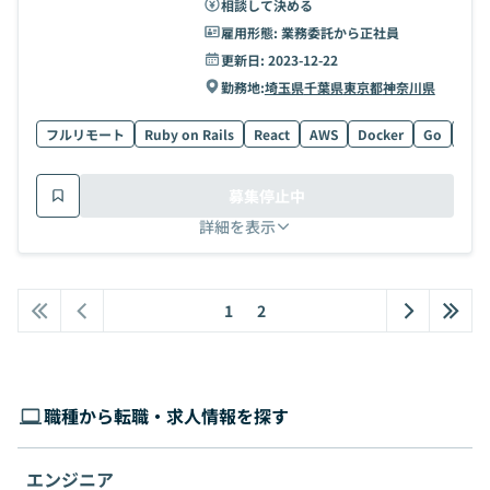
相談して決める
雇用形態:
業務委託から正社員
更新日:
2023-12-22
勤務地:
埼玉県
千葉県
東京都
神奈川県
フルリモート
Ruby on Rails
React
AWS
Docker
Go
Wor
募集停止中
詳細を表示
1
2
職種から転職・求人情報を探す
エンジニア