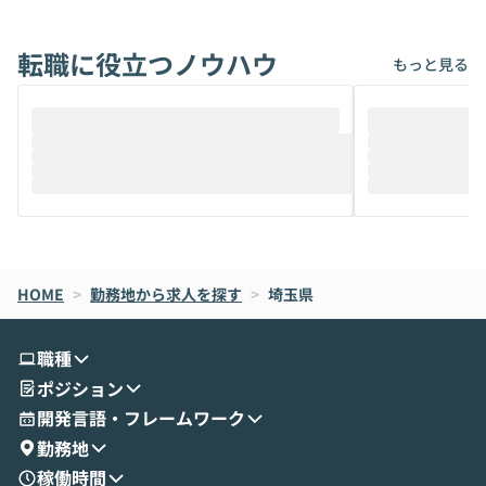
能です。そして実は、日常の業務領域であ
ている方も少な
れば「Coworkで十分にカバーできる」だ
Iのポテンシャル
転職に役立つノウハウ
けでなく、想像以上の範囲まで自動化でき
は、評判ではな
もっと見る
ることは、まだあまり知られていません。
ているAIを選ぶこ
そこで本イベントでは、メルカリで生成AI
もやり取りを重
推進を担当されているハヤカワ五味氏をお
まで文脈を忘れず
迎えし、Coworkを使った業務自動化の実
キストだけでな
際を、公開デモを交えてわかりやすくお伝
うときに一番打率が
えします。 前半のLTでは、ハヤカワ氏より
え、次々と新し
メルカリでの判断基準をもとに「なぜClau
それぞれの本当
de CodeはNGになりがちで、なぜCowork
スクごとに最適
なら安全なのか」を解説いただいた上で、C
すのは至難の業です。 そこで
HOME
oworkの基本的な機能をご紹介いただきま
>
勤務地から求人を探す
>
埼玉県
は、LLMのフ
す。 続く公開デモでは、実際にCoworkを
ント構築の最前
使ってワークフローを構築する様子をお見
社松尾研究所の尾
職種
せいただきます。数分でワークフローが完
e・Codex・G
ポジション
成する手軽さや、Gmail等の外部サービス
分けの考え方を紐
とセキュアに連携できるポイントなど、実
使わなくなった
開発言語・フレームワーク
演を通じて具体的なイメージをお届けしま
らではの視点でお
勤務地
す。 後半のディスカッションでは、セキュ
のAIに絞るべ
稼働時間
リティの考え方や社内導入の進め方など、
迷っている方か