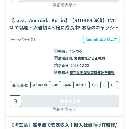
詳細を表示
【Java、Android、Kotlin】【STORES 決済】TVC
M で話題・流通額 4.5 倍に成長中! お店のキャッシュ
レスをかんたんに。UX と堅牢性を実現する Android
ヘイ株式会社
Androidエンジニア
開発の求人・案件
相談して決める
雇用形態:
業務委託から正社員
更新日:
2023-12-22
勤務地:
埼玉県
千葉県
東京都
神奈川県
週5日出社
Android
Git
Java
Kotlin
C++
C
UI
iOS
募集停止中
詳細を表示
【埼玉県】高単価で安定収入！新入社員向けIT研修/