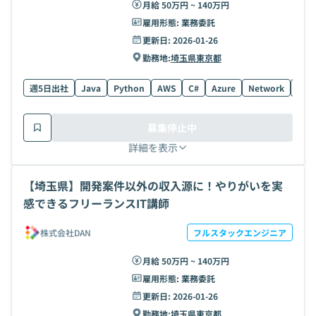
月給 50万円 ~ 140万円
雇用形態:
業務委託
更新日:
2026-01-26
勤務地:
埼玉県
東京都
週5日出社
Java
Python
AWS
C#
Azure
Network
TCP/
募集停止中
詳細を表示
【埼玉県】開発案件以外の収入源に！やりがいを実
感できるフリーランスIT講師
株式会社DAN
フルスタックエンジニア
月給 50万円 ~ 140万円
雇用形態:
業務委託
更新日:
2026-01-26
勤務地:
埼玉県
東京都