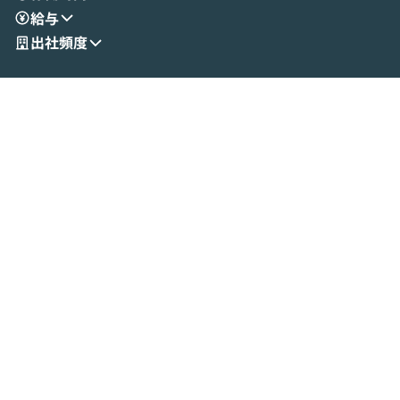
給与
現場目線でさらに深掘りしていきます。
最適化したい方
「自分の業務をAIで自動化してみたいけ
ご参加をお待ち
出社頻度
ど、何から始めればいいかわからない」と
いう方にこそ参加いただきたいイベントで
す。