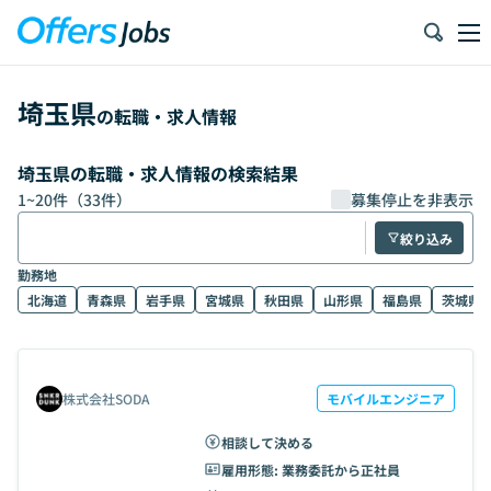
埼玉県
の転職・求人情報
埼玉県の転職・求人情報の検索結果
1
~
20
件（
33
件）
募集停止を非表示
絞り込み
勤務地
北海道
青森県
岩手県
宮城県
秋田県
山形県
福島県
茨城県
株式会社SODA
モバイルエンジニア
相談して決める
雇用形態:
業務委託から正社員