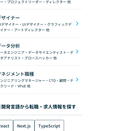
ー・プロジェクトリーダー・ディレクター
他
デザイナー
Xデザイナー・UIデザイナー・グラフィックデ
イナー・アートディレクター
他
データ分析
SpringFramework
HTML
JSP
CSS
Azure
PostgreSQL
UI
Ora
ータエンジニア・データサイエンティスト・デ
タアナリスト・グロースハッカー
他
マネジメント職種
ンジニアリングマネージャー・CTO・顧問・テ
クリード・VPoE
他
開発言語から転職・求人情報を探す
React
Next.js
TypeScript