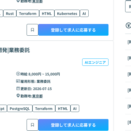
勤務地:
東京都
L
Rust
Terraform
HTML
Kubernetes
AI
登録して求人に応募する
[
開発|業務委託
[
AIエンジニア
[
時給 8,000円 ~ 15,000円
雇用形態:
業務委託
更新日:
2026-07-15
[
勤務地:
東京都
[
ipt
PostgreSQL
Terraform
HTML
AI
[
登録して求人に応募する