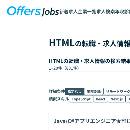
新着求人
企業一覧
求人検索
年収診
HTML
の転職・求人情
HTMLの転職・求人情報の検索結
1
~
20
件（
831
件）
詳細条件
指定なし
業務委託
リモートワー
類似スキル
TypeScript
React
Next.js
J
Java/C#アプリエンジニア
ーム