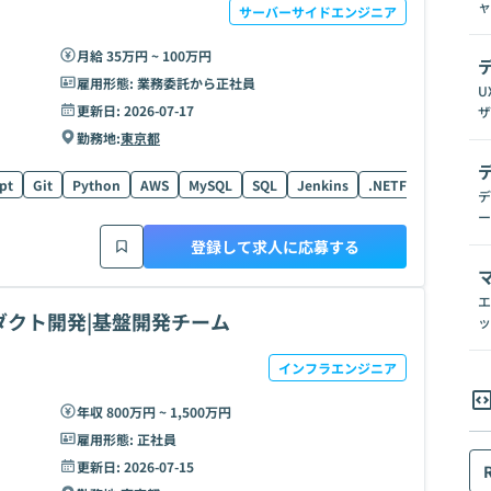
ャ
サーバーサイドエンジニア
月給 35万円 ~ 100万円
雇用形態:
業務委託から正社員
U
更新日:
2026-07-17
ザ
勤務地:
東京都
pt
Git
Python
AWS
MySQL
SQL
Jenkins
.NETFramework
デ
ー
登録して求人に応募する
エ
ダクト開発|基盤開発チーム
ッ
インフラエンジニア
年収 800万円 ~ 1,500万円
雇用形態:
正社員
更新日:
2026-07-15