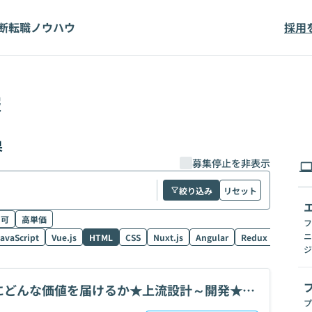
断
転職ノウハウ
採用
報
果
募集停止を非表示
絞り込み
リセット
ク可
高単価
フ
ニ
avaScript
Vue.js
HTML
CSS
Nuxt.js
Angular
Redux
NestJS
ジ
★誰にどんな価値を届けるか★上流設計～開発★チ
プ