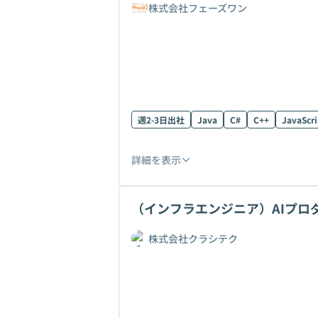
株式会社フェーズワン
週2-3日出社
Java
C#
C++
JavaScri
詳細を表示
（インフラエンジニア）AIプロ
株式会社クラシテク