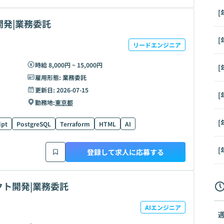
[
開発|業務委託
[
リードエンジニア
時給 8,000円 ~ 15,000円
[
雇用形態:
業務委託
更新日:
2026-07-15
[
勤務地:
東京都
[
ipt
PostgreSQL
Terraform
HTML
AI
[
登録して求人に応募する
クト開発|業務委託
AIエンジニア
週