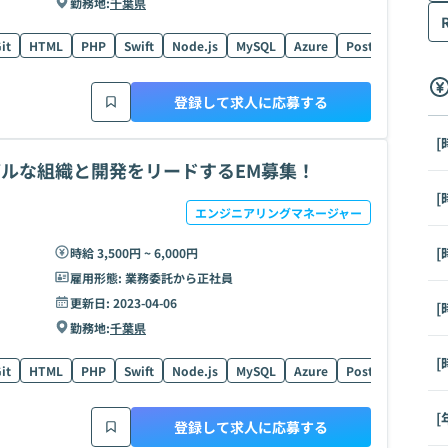
勤務地:
千葉県
it
HTML
PHP
Swift
Node.js
MySQL
Azure
PostgreSQL
R
登録して求人に応募する
[
ローバルな組織と開発をリードするEM募集！
[
エンジニアリングマネージャー
[
時給 3,500円 ~ 6,000円
雇用形態:
業務委託から正社員
更新日:
2023-04-06
[
勤務地:
千葉県
[
it
HTML
PHP
Swift
Node.js
MySQL
Azure
PostgreSQL
R
[
登録して求人に応募する