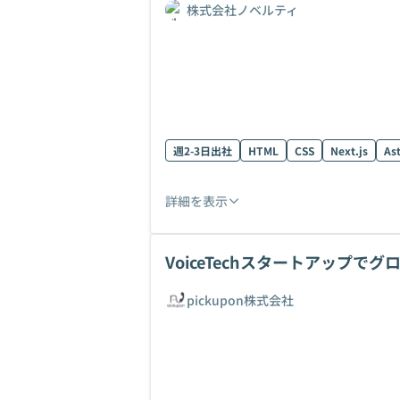
株式会社ノベルティ
週2-3日出社
HTML
CSS
Next.js
As
詳細を表示
VoiceTechスタートアップ
pickupon株式会社