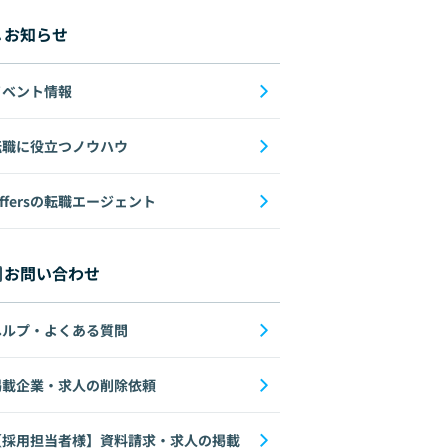
form
Next.js
Linux
Network
お知らせ
イベント情報
転職に役立つノウハウ
ffersの転職エージェント
お問い合わせ
SS
UI
UX
Svelte
ヘルプ・よくある質問
掲載企業・求人の削除依頼
【採用担当者様】資料請求・求人の掲載