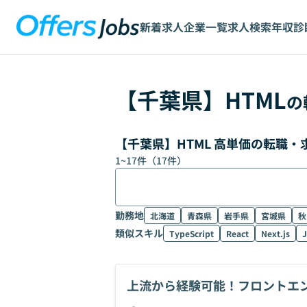
新着求人
企業一覧
求人検索
年収診
【
千葉県
】
HTML
の
【千葉県】HTML 高単価の転職
1
~
17
件（
17
件）
勤務地
北海道
青森県
岩手県
宮城県
秋
類似スキル
TypeScript
React
Next.js
J
上流から経験可能！フロントエ
開発