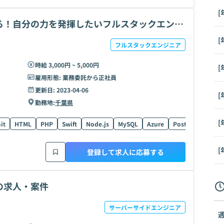
[
る！自分の力を発揮したいフルスタックエンジ
[
フルスタックエンジニア
時給 3,000円 ~ 5,000円
[
雇用形態:
業務委託から正社員
更新日:
2023-04-06
[
勤務地:
千葉県
[
it
HTML
PHP
Swift
Node.js
MySQL
Azure
PostgreSQL
R
[
登録して求人に応募する
の求人・案件
サーバーサイドエンジニア
週