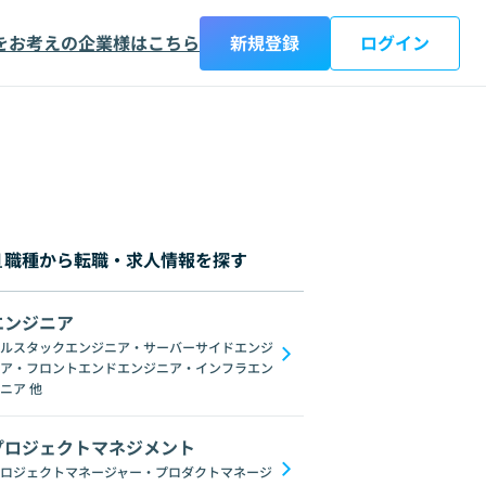
をお考えの企業様はこちら
新規登録
ログイン
職種から転職・求人情報を探す
エンジニア
都
神奈川県
新潟県
富山県
石川県
福井県
山梨県
長野県
岐阜
ルスタックエンジニア・サーバーサイドエンジ
ア・フロントエンドエンジニア・インフラエン
AngularJS
jQuery
Webpack
Vuex
Scss
Sass
Svelte
WebG
ニア
他
プロジェクトマネジメント
ロジェクトマネージャー・プロダクトマネージ