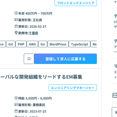
ャ
フロントエンドエンジニア
年収 400万円 ~ 700万円
雇用形態:
正社員
U
更新日:
2026-02-27
ザ
勤務地:
千葉県
tro
Git
PHP
AWS
Go
WordPress
TypeScript
React
Nuxt.j
デ
ー
登録して求人に応募する
エ
でグローバルな開発組織をリードするEM募集
ッ
エンジニアリングマネージャー
時給 3,500円 ~ 6,000円
雇用形態:
業務委託
更新日:
2023-07-25