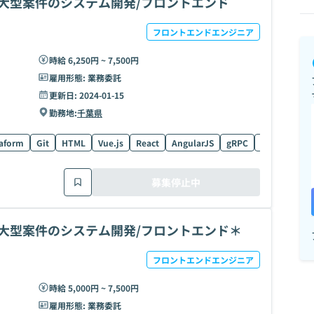
円！？大型案件のシステム開発/フロントエンド
フロントエンドエンジニア
時給 6,250円 ~ 7,500円
雇用形態:
業務委託
更新日:
2024-01-15
勤務地:
千葉県
raform
Git
HTML
Vue.js
React
AngularJS
gRPC
Angular
C
募集停止中
円！？大型案件のシステム開発/フロントエンド＊
フロントエンドエンジニア
時給 5,000円 ~ 7,500円
雇用形態:
業務委託