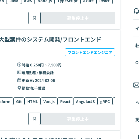
on
Java
AWS
Node.js
TypeScript
Azure
React
CSS
Terra
募集停止中
円！？大型案件のシステム開発/フロントエンド
フロントエンドエンジニア
O
時給 6,250円 ~ 7,500円
雇用形態:
業務委託
更新日:
2024-02-06
勤務地:
千葉県
raform
Git
HTML
Vue.js
React
AngularJS
gRPC
Angular
C
募集停止中