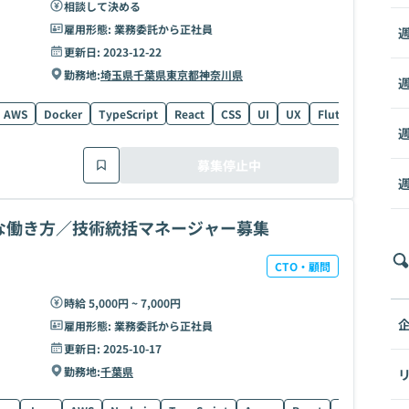
相談して決める
雇用形態:
業務委託から正社員
週
更新日:
2023-12-22
勤務地:
埼玉県
千葉県
東京都
神奈川県
週
AWS
Docker
TypeScript
React
CSS
UI
UX
Flutter
週
募集停止中
週
な働き方／技術統括マネージャー募集
CTO・顧問
時給 5,000円 ~ 7,000円
雇用形態:
業務委託から正社員
更新日:
2025-10-17
勤務地:
千葉県