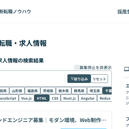
断
転職ノウハウ
採用
転職・求人情報
・求人情報の検索結果
募集停止を非表示
絞り込み
リセット
田県
山形県
福島県
茨城県
栃木県
群馬県
埼玉県
千葉県
東京
フ
ニ
avaScript
Vue.js
HTML
CSS
Nuxt.js
Angular
Redux
NestJS
ジ
ンドエンジニア募集｜モダン環境、Web制作・
プ