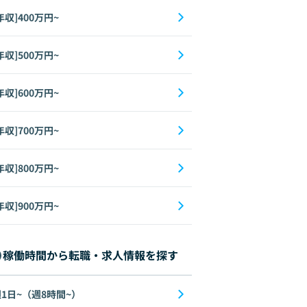
年収]400万円~
年収]500万円~
年収]600万円~
年収]700万円~
年収]800万円~
edux
CSS
GCP
AI
年収]900万円~
稼働時間から転職・求人情報を探す
1日~（週8時間~）