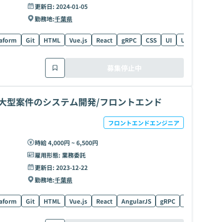
更新日:
2024-01-05
勤務地:
千葉県
raform
Git
HTML
Vue.js
React
gRPC
CSS
UI
UX
Svelte
募集停止中
円！？大型案件のシステム開発/フロントエンド
フロントエンドエンジニア
時給 4,000円 ~ 6,500円
雇用形態:
業務委託
更新日:
2023-12-22
勤務地:
千葉県
raform
Git
HTML
Vue.js
React
AngularJS
gRPC
Angular
C