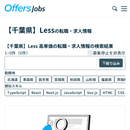
【
千葉県
】
Less
の転職・求人情報
【千葉県】Less 高単価の転職・求人情報の検索結果
1
~
0
件（
0
件）
募集停止を非表示
絞り込み
勤務地
北海道
青森県
岩手県
宮城県
秋田県
山形県
福島県
茨城県
類似スキル
TypeScript
React
Next.js
JavaScript
Vue.js
HTML
CSS