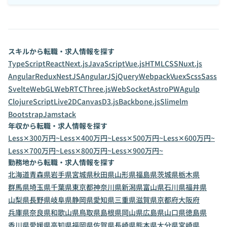
スキルから転職・求人情報を探す
TypeScript
React
Next.js
JavaScript
Vue.js
HTML
CSS
Nuxt.js
Angular
Redux
NestJS
AngularJS
jQuery
Webpack
Vuex
Scss
Sass
Svelte
WebGL
WebRTC
Three.js
WebSocket
Astro
PWA
gulp
ClojureScript
Live2D
Canvas
D3.js
Backbone.js
Slim
elm
Bootstrap
Jamstack
年収から転職・求人情報を探す
Less✕300万円~
Less✕400万円~
Less✕500万円~
Less✕600万円~
Less✕700万円~
Less✕800万円~
Less✕900万円~
勤務地から転職・求人情報を探す
北海道
青森県
岩手県
宮城県
秋田県
山形県
福島県
茨城県
栃木県
群馬県
埼玉県
千葉県
東京都
神奈川県
新潟県
富山県
石川県
福井県
山梨県
長野県
岐阜県
静岡県
愛知県
三重県
滋賀県
京都府
大阪府
兵庫県
奈良県
和歌山県
鳥取県
島根県
岡山県
広島県
山口県
徳島県
香川県
愛媛県
高知県
福岡県
佐賀県
長崎県
熊本県
大分県
宮崎県