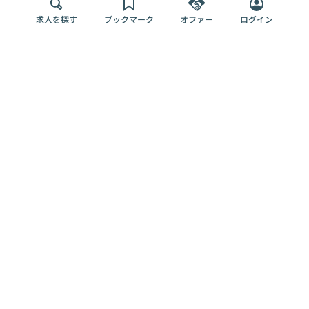
求人を探す
ブックマーク
オファー
ログイン
メディア
サービス
キャリアアップ
採用担当者さま
各種媒体
を目指す
トップページ
Offers AI
Offers
ログイン
利用規約
新規登録・ロ
RPO
Magazine
プライバシー
グイン
Offers HR
予算型リテー
ポリシー
案件を探す
Magazine
導入事例
ナー
外部送信ツー
Offers 職務経
Offers デジタ
ルの一覧
歴
ル人材総研
お役立ち
人事AIコンサ
Offers AI
資料
ルティング
Harness
企業を探す
よくある
求人掲載無料
イベント情報
ご質問
プラン
ヘルプページ
掲載企業/求人
イベント
エンジニア採
の削除依頼