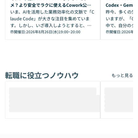
メ？より安全でラクに使えるCowork公開
Codex・Gem
デモ
いま、AIを活用した業務効率化の文脈で「C
昨今、多くの生
laude Code」が大きな注目を集めていま
いますが、「Code
す。しかし、いざ導入しようとすると、セ
中で、自分のタ
キュリティ面の懸念や権限管理のハードル
開催日:
2026年8月26日(水)19:00
~
20:00
いいのか」を自
開催日:
2026年8
から、気軽に使えないケースも多いのでは
か？ 「なんとなく誰かが良いと言っていた
ないでしょうか。 Coworkは、非エンジニ
から」「SNS
アでも簡単に安全に扱えるよう作られた機
ら」と、周りの
能です。そして実は、日常の業務領域であ
ている方も少な
れば「Coworkで十分にカバーできる」だ
Iのポテンシャル
転職に役立つノウハウ
けでなく、想像以上の範囲まで自動化でき
は、評判ではな
もっと見る
ることは、まだあまり知られていません。
ているAIを選ぶこ
そこで本イベントでは、メルカリで生成AI
もやり取りを重
推進を担当されているハヤカワ五味氏をお
まで文脈を忘れず
迎えし、Coworkを使った業務自動化の実
キストだけでな
際を、公開デモを交えてわかりやすくお伝
うときに一番打率が
えします。 前半のLTでは、ハヤカワ氏より
え、次々と新し
メルカリでの判断基準をもとに「なぜClau
それぞれの本当
de CodeはNGになりがちで、なぜCowork
スクごとに最適
なら安全なのか」を解説いただいた上で、C
すのは至難の業です。 そこで