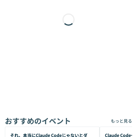
おすすめのイベント
もっと見る
開催前
開催前
それ、本当にClaude Codeじゃないとダ
Claude Co