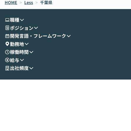
HOME
oworkの基本的な機能をご紹介いただきま
>
Less
>
千葉県
は、LLMのフ
す。 続く公開デモでは、実際にCoworkを
ント構築の最前
使ってワークフローを構築する様子をお見
社松尾研究所の尾
職種
せいただきます。数分でワークフローが完
e・Codex・G
ポジション
成する手軽さや、Gmail等の外部サービス
分けの考え方を紐
とセキュアに連携できるポイントなど、実
使わなくなった
開発言語・フレームワーク
演を通じて具体的なイメージをお届けしま
らではの視点でお
勤務地
す。 後半のディスカッションでは、セキュ
のAIに絞るべ
稼働時間
リティの考え方や社内導入の進め方など、
迷っている方か
給与
現場目線でさらに深掘りしていきます。
最適化したい方
「自分の業務をAIで自動化してみたいけ
ご参加をお待ち
出社頻度
ど、何から始めればいいかわからない」と
いう方にこそ参加いただきたいイベントで
す。