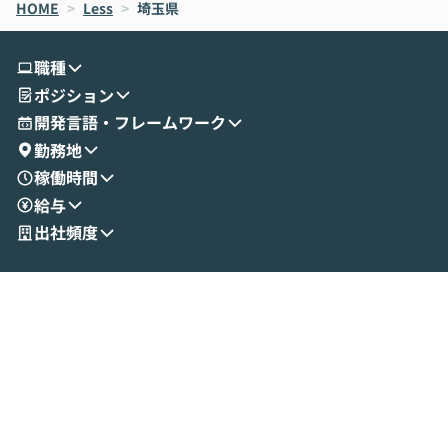
HOME
oworkの基本的な機能をご紹介いただきま
>
Less
>
埼玉県
は、LLMのフ
す。 続く公開デモでは、実際にCoworkを
ント構築の最前
使ってワークフローを構築する様子をお見
社松尾研究所の尾
職種
せいただきます。数分でワークフローが完
e・Codex・G
ポジション
成する手軽さや、Gmail等の外部サービス
分けの考え方を紐
とセキュアに連携できるポイントなど、実
使わなくなった
開発言語・フレームワーク
演を通じて具体的なイメージをお届けしま
らではの視点でお
勤務地
す。 後半のディスカッションでは、セキュ
のAIに絞るべ
稼働時間
リティの考え方や社内導入の進め方など、
迷っている方か
給与
現場目線でさらに深掘りしていきます。
最適化したい方
「自分の業務をAIで自動化してみたいけ
ご参加をお待ち
出社頻度
ど、何から始めればいいかわからない」と
いう方にこそ参加いただきたいイベントで
す。