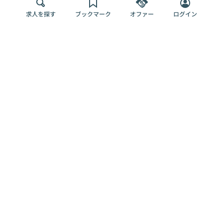
求人を探す
ブックマーク
オファー
ログイン
メディア
サービス
キャリアアップ
採用担当者さま
各種媒体
を目指す
トップページ
Offers AI
Offers
ログイン
利用規約
新規登録・ロ
RPO
Magazine
プライバシー
グイン
Offers HR
予算型リテー
ポリシー
案件を探す
Magazine
導入事例
ナー
外部送信ツー
Offers 職務経
Offers デジタ
ルの一覧
歴
ル人材総研
お役立ち
人事AIコンサ
Offers AI
資料
ルティング
Harness
企業を探す
よくある
求人掲載無料
イベント情報
ご質問
プラン
ヘルプページ
掲載企業/求人
イベント
エンジニア採
の削除依頼