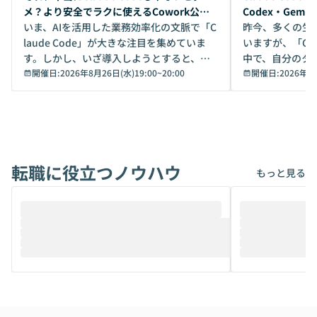
メ？より安全でラクに使えるCowork公開
Codex・Gem
デモ
いま、AIを活用した業務効率化の文脈で「C
昨今、多くの生
laude Code」が大きな注目を集めていま
いますが、「Code
す。しかし、いざ導入しようとすると、セ
中で、自分のタ
キュリティ面の懸念や権限管理のハードル
開催日:
2026年8月26日(水)19:00
~
20:00
いいのか」を自
開催日:
2026年8
から、気軽に使えないケースも多いのでは
か？ 「なんとなく誰かが良いと言っていた
ないでしょうか。 Coworkは、非エンジニ
から」「SNS
アでも簡単に安全に扱えるよう作られた機
ら」と、周りの
能です。そして実は、日常の業務領域であ
ている方も少な
れば「Coworkで十分にカバーできる」だ
Iのポテンシャル
転職に役立つノウハウ
けでなく、想像以上の範囲まで自動化でき
は、評判ではな
もっと見る
ることは、まだあまり知られていません。
ているAIを選ぶこ
そこで本イベントでは、メルカリで生成AI
もやり取りを重
推進を担当されているハヤカワ五味氏をお
まで文脈を忘れず
迎えし、Coworkを使った業務自動化の実
キストだけでな
際を、公開デモを交えてわかりやすくお伝
うときに一番打率が
えします。 前半のLTでは、ハヤカワ氏より
え、次々と新し
メルカリでの判断基準をもとに「なぜClau
それぞれの本当
de CodeはNGになりがちで、なぜCowork
スクごとに最適
なら安全なのか」を解説いただいた上で、C
すのは至難の業です。 そこで