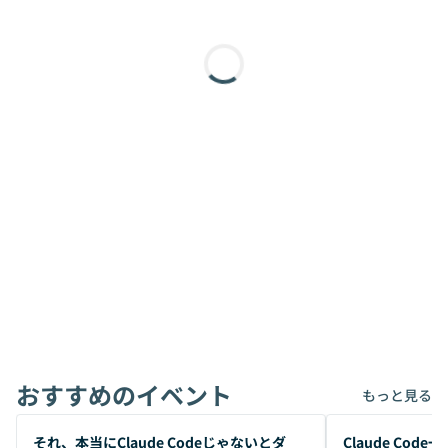
おすすめのイベント
もっと見る
開催前
開催前
それ、本当にClaude Codeじゃないとダ
Claude Co