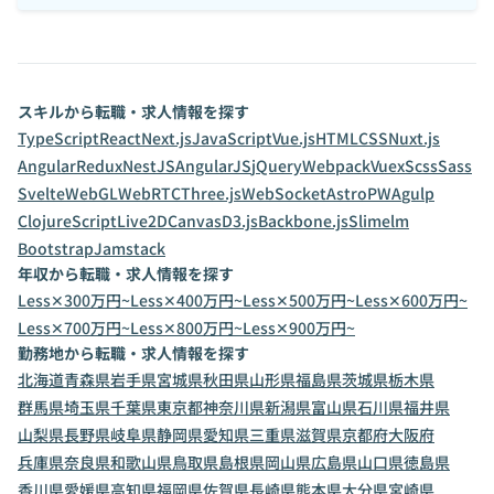
スキルから転職・求人情報を探す
TypeScript
React
Next.js
JavaScript
Vue.js
HTML
CSS
Nuxt.js
Angular
Redux
NestJS
AngularJS
jQuery
Webpack
Vuex
Scss
Sass
Svelte
WebGL
WebRTC
Three.js
WebSocket
Astro
PWA
gulp
ClojureScript
Live2D
Canvas
D3.js
Backbone.js
Slim
elm
Bootstrap
Jamstack
年収から転職・求人情報を探す
Less✕300万円~
Less✕400万円~
Less✕500万円~
Less✕600万円~
Less✕700万円~
Less✕800万円~
Less✕900万円~
勤務地から転職・求人情報を探す
北海道
青森県
岩手県
宮城県
秋田県
山形県
福島県
茨城県
栃木県
群馬県
埼玉県
千葉県
東京都
神奈川県
新潟県
富山県
石川県
福井県
山梨県
長野県
岐阜県
静岡県
愛知県
三重県
滋賀県
京都府
大阪府
兵庫県
奈良県
和歌山県
鳥取県
島根県
岡山県
広島県
山口県
徳島県
香川県
愛媛県
高知県
福岡県
佐賀県
長崎県
熊本県
大分県
宮崎県