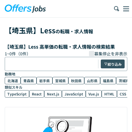
【
埼玉県
】
Less
の転職・求人情報
【埼玉県】Less 高単価の転職・求人情報の検索結果
1
~
0
件（
0
件）
募集停止を非表示
絞り込み
勤務地
北海道
青森県
岩手県
宮城県
秋田県
山形県
福島県
茨城県
類似スキル
TypeScript
React
Next.js
JavaScript
Vue.js
HTML
CSS