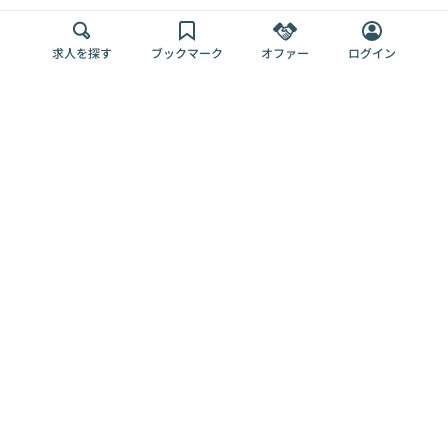
求人を探す
ブックマーク
オファー
ログイン
メディア
サービス
キャリアアップ
採用担当者さま
各種媒体
を目指す
トップページ
Offers AI
Offers
ログイン
利用規約
新規登録・ロ
RPO
Magazine
プライバシー
グイン
Offers HR
予算型リテー
ポリシー
案件を探す
Magazine
導入事例
ナー
外部送信ツー
Offers 職務経
Offers デジタ
ルの一覧
歴
ル人材総研
お役立ち
人事AIコンサ
Offers AI
資料
ルティング
Harness
企業を探す
よくある
求人掲載無料
イベント情報
ご質問
プラン
ヘルプページ