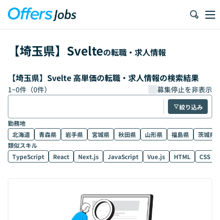
【
埼玉県
】
Svelte
の転職・求人情報
【埼玉県】Svelte 高単価の転職・求人情報の検索結果
1
~
0
件（
0
件）
募集停止を非表示
絞り込み
勤務地
北海道
青森県
岩手県
宮城県
秋田県
山形県
福島県
茨城県
類似スキル
TypeScript
React
Next.js
JavaScript
Vue.js
HTML
CSS