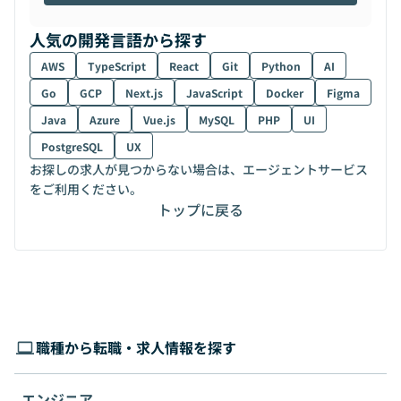
人気の開発言語から探す
AWS
TypeScript
React
Git
Python
AI
Go
GCP
Next.js
JavaScript
Docker
Figma
Java
Azure
Vue.js
MySQL
PHP
UI
PostgreSQL
UX
お探しの求人が見つからない場合は、エージェントサービス
をご利用ください。
トップに戻る
職種から転職・求人情報を探す
エンジニア