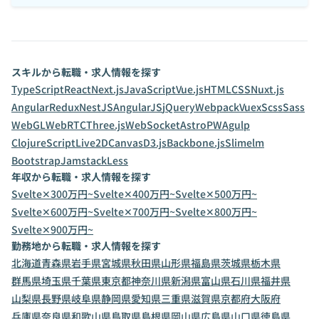
スキルから転職・求人情報を探す
TypeScript
React
Next.js
JavaScript
Vue.js
HTML
CSS
Nuxt.js
Angular
Redux
NestJS
AngularJS
jQuery
Webpack
Vuex
Scss
Sass
WebGL
WebRTC
Three.js
WebSocket
Astro
PWA
gulp
ClojureScript
Live2D
Canvas
D3.js
Backbone.js
Slim
elm
Bootstrap
Jamstack
Less
年収から転職・求人情報を探す
Svelte✕300万円~
Svelte✕400万円~
Svelte✕500万円~
Svelte✕600万円~
Svelte✕700万円~
Svelte✕800万円~
Svelte✕900万円~
勤務地から転職・求人情報を探す
北海道
青森県
岩手県
宮城県
秋田県
山形県
福島県
茨城県
栃木県
群馬県
埼玉県
千葉県
東京都
神奈川県
新潟県
富山県
石川県
福井県
山梨県
長野県
岐阜県
静岡県
愛知県
三重県
滋賀県
京都府
大阪府
兵庫県
奈良県
和歌山県
鳥取県
島根県
岡山県
広島県
山口県
徳島県