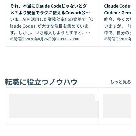
開催前
開催前
それ、本当にClaude Codeじゃないとダ
Claude Co
メ？より安全でラクに使えるCowork公開
Codex・Gem
デモ
いま、AIを活用した業務効率化の文脈で「C
昨今、多くの生
laude Code」が大きな注目を集めていま
いますが、「Code
す。しかし、いざ導入しようとすると、セ
中で、自分のタ
キュリティ面の懸念や権限管理のハードル
開催日:
2026年8月26日(水)19:00
~
20:00
いいのか」を自
開催日:
2026年8
から、気軽に使えないケースも多いのでは
か？ 「なんとなく誰かが良いと言っていた
ないでしょうか。 Coworkは、非エンジニ
から」「SNS
アでも簡単に安全に扱えるよう作られた機
ら」と、周りの
能です。そして実は、日常の業務領域であ
ている方も少な
れば「Coworkで十分にカバーできる」だ
Iのポテンシャル
転職に役立つノウハウ
けでなく、想像以上の範囲まで自動化でき
は、評判ではな
もっと見る
ることは、まだあまり知られていません。
ているAIを選ぶこ
そこで本イベントでは、メルカリで生成AI
もやり取りを重
推進を担当されているハヤカワ五味氏をお
まで文脈を忘れず
迎えし、Coworkを使った業務自動化の実
キストだけでな
際を、公開デモを交えてわかりやすくお伝
うときに一番打率が
えします。 前半のLTでは、ハヤカワ氏より
え、次々と新し
メルカリでの判断基準をもとに「なぜClau
それぞれの本当
de CodeはNGになりがちで、なぜCowork
スクごとに最適