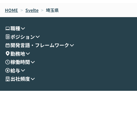
なら安全なのか」を解説いただいた上で、C
すのは至難の業です。 そこで
HOME
oworkの基本的な機能をご紹介いただきま
>
Svelte
>
埼玉県
は、LLMのフ
す。 続く公開デモでは、実際にCoworkを
ント構築の最前
使ってワークフローを構築する様子をお見
社松尾研究所の尾
職種
せいただきます。数分でワークフローが完
e・Codex・G
ポジション
成する手軽さや、Gmail等の外部サービス
分けの考え方を紐
とセキュアに連携できるポイントなど、実
使わなくなった
開発言語・フレームワーク
演を通じて具体的なイメージをお届けしま
らではの視点でお
勤務地
す。 後半のディスカッションでは、セキュ
のAIに絞るべ
稼働時間
リティの考え方や社内導入の進め方など、
迷っている方か
給与
現場目線でさらに深掘りしていきます。
最適化したい方
「自分の業務をAIで自動化してみたいけ
ご参加をお待ち
出社頻度
ど、何から始めればいいかわからない」と
いう方にこそ参加いただきたいイベントで
す。