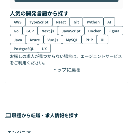
人気の開発言語から探す
AWS
TypeScript
React
Git
Python
AI
Go
GCP
Next.js
JavaScript
Docker
Figma
Java
Azure
Vue.js
MySQL
PHP
UI
PostgreSQL
UX
お探しの求人が見つからない場合は、エージェントサービス
をご利用ください。
トップに戻る
職種から転職・求人情報を探す
エンジニア