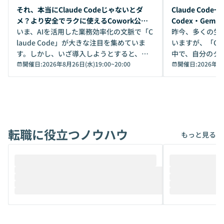
開催前
開催前
それ、本当にClaude Codeじゃないとダ
Claude Co
メ？より安全でラクに使えるCowork公開
Codex・Gem
デモ
いま、AIを活用した業務効率化の文脈で「C
昨今、多くの生
laude Code」が大きな注目を集めていま
いますが、「Code
す。しかし、いざ導入しようとすると、セ
中で、自分のタ
キュリティ面の懸念や権限管理のハードル
開催日:
2026年8月26日(水)19:00
~
20:00
いいのか」を自
開催日:
2026年8
から、気軽に使えないケースも多いのでは
か？ 「なんとなく誰かが良いと言っていた
ないでしょうか。 Coworkは、非エンジニ
から」「SNS
アでも簡単に安全に扱えるよう作られた機
ら」と、周りの
能です。そして実は、日常の業務領域であ
ている方も少な
れば「Coworkで十分にカバーできる」だ
Iのポテンシャル
転職に役立つノウハウ
けでなく、想像以上の範囲まで自動化でき
は、評判ではな
もっと見る
ることは、まだあまり知られていません。
ているAIを選ぶこ
そこで本イベントでは、メルカリで生成AI
もやり取りを重
推進を担当されているハヤカワ五味氏をお
まで文脈を忘れず
迎えし、Coworkを使った業務自動化の実
キストだけでな
際を、公開デモを交えてわかりやすくお伝
うときに一番打率が
えします。 前半のLTでは、ハヤカワ氏より
え、次々と新し
メルカリでの判断基準をもとに「なぜClau
それぞれの本当
de CodeはNGになりがちで、なぜCowork
スクごとに最適