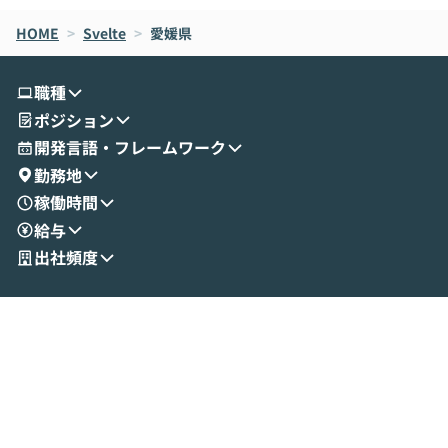
なら安全なのか」を解説いただいた上で、C
すのは至難の業です。 そこで
HOME
oworkの基本的な機能をご紹介いただきま
>
Svelte
>
愛媛県
は、LLMのフ
す。 続く公開デモでは、実際にCoworkを
ント構築の最前
使ってワークフローを構築する様子をお見
社松尾研究所の尾
職種
せいただきます。数分でワークフローが完
e・Codex・G
ポジション
成する手軽さや、Gmail等の外部サービス
分けの考え方を紐
とセキュアに連携できるポイントなど、実
使わなくなった
開発言語・フレームワーク
演を通じて具体的なイメージをお届けしま
らではの視点でお
勤務地
す。 後半のディスカッションでは、セキュ
のAIに絞るべ
稼働時間
リティの考え方や社内導入の進め方など、
迷っている方か
給与
現場目線でさらに深掘りしていきます。
最適化したい方
「自分の業務をAIで自動化してみたいけ
ご参加をお待ち
出社頻度
ど、何から始めればいいかわからない」と
いう方にこそ参加いただきたいイベントで
す。