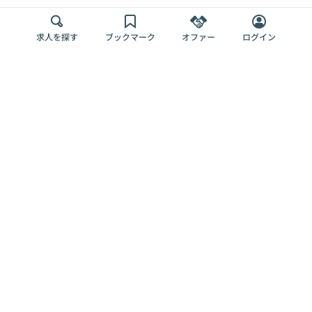
求人を探す
ブックマーク
オファー
ログイン
メディア
サービス
キャリアアップ
採用担当者さま
各種媒体
を目指す
トップページ
Offers AI
Offers
ログイン
利用規約
新規登録・ロ
RPO
Magazine
プライバシー
グイン
Offers HR
予算型リテー
ポリシー
案件を探す
Magazine
導入事例
ナー
外部送信ツー
Offers 職務経
Offers デジタ
ルの一覧
歴
ル人材総研
お役立ち
人事AIコンサ
Offers AI
資料
ルティング
Harness
企業を探す
よくある
求人掲載無料
イベント情報
ご質問
プラン
ヘルプページ