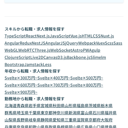
スキルから転職・求人情報を探す
TypeScript
React
Next.js
JavaScript
Vue.js
HTML
CSS
Nuxt.js
Angular
Redux
NestJS
AngularJS
jQuery
Webpack
Vuex
Scss
Sass
WebGL
WebRTC
Three.js
WebSocket
Astro
PWA
gulp
ClojureScript
Live2D
Canvas
D3.js
Backbone.js
Slim
elm
Bootstrap
Jamstack
Less
年収から転職・求人情報を探す
Svelte✕300万円~
Svelte✕400万円~
Svelte✕500万円~
Svelte✕600万円~
Svelte✕700万円~
Svelte✕800万円~
Svelte✕900万円~
勤務地から転職・求人情報を探す
北海道
青森県
岩手県
宮城県
秋田県
山形県
福島県
茨城県
栃木県
群馬県
埼玉県
千葉県
東京都
神奈川県
新潟県
富山県
石川県
福井県
山梨県
長野県
岐阜県
静岡県
愛知県
三重県
滋賀県
京都府
大阪府
兵庫県
奈良県
和歌山県
鳥取県
島根県
岡山県
広島県
山口県
徳島県