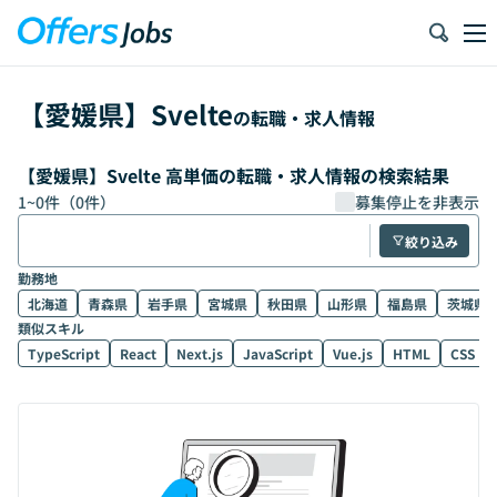
【
愛媛県
】
Svelte
の転職・求人情報
【愛媛県】Svelte 高単価の転職・求人情報の検索結果
1
~
0
件（
0
件）
募集停止を非表示
絞り込み
勤務地
北海道
青森県
岩手県
宮城県
秋田県
山形県
福島県
茨城県
類似スキル
TypeScript
React
Next.js
JavaScript
Vue.js
HTML
CSS