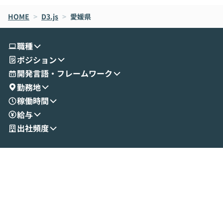
なら安全なのか」を解説いただいた上で、C
すのは至難の業です。 そこで
HOME
oworkの基本的な機能をご紹介いただきま
>
D3.js
>
愛媛県
は、LLMのフ
す。 続く公開デモでは、実際にCoworkを
ント構築の最前
使ってワークフローを構築する様子をお見
社松尾研究所の尾
職種
せいただきます。数分でワークフローが完
e・Codex・G
ポジション
成する手軽さや、Gmail等の外部サービス
分けの考え方を紐
とセキュアに連携できるポイントなど、実
使わなくなった
開発言語・フレームワーク
演を通じて具体的なイメージをお届けしま
らではの視点でお
勤務地
す。 後半のディスカッションでは、セキュ
のAIに絞るべ
稼働時間
リティの考え方や社内導入の進め方など、
迷っている方か
給与
現場目線でさらに深掘りしていきます。
最適化したい方
「自分の業務をAIで自動化してみたいけ
ご参加をお待ち
出社頻度
ど、何から始めればいいかわからない」と
いう方にこそ参加いただきたいイベントで
す。