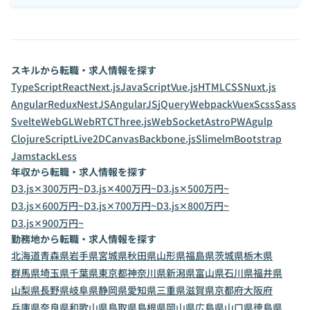
スキルから転職・求人情報を探す
TypeScript
React
Next.js
JavaScript
Vue.js
HTML
CSS
Nuxt.js
Angular
Redux
NestJS
AngularJS
jQuery
Webpack
Vuex
Scss
Sass
Svelte
WebGL
WebRTC
Three.js
WebSocket
Astro
PWA
gulp
ClojureScript
Live2D
Canvas
Backbone.js
Slim
elm
Bootstrap
Jamstack
Less
年収から転職・求人情報を探す
D3.js✕300万円~
D3.js✕400万円~
D3.js✕500万円~
D3.js✕600万円~
D3.js✕700万円~
D3.js✕800万円~
D3.js✕900万円~
勤務地から転職・求人情報を探す
北海道
青森県
岩手県
宮城県
秋田県
山形県
福島県
茨城県
栃木県
群馬県
埼玉県
千葉県
東京都
神奈川県
新潟県
富山県
石川県
福井県
山梨県
長野県
岐阜県
静岡県
愛知県
三重県
滋賀県
京都府
大阪府
兵庫県
奈良県
和歌山県
鳥取県
島根県
岡山県
広島県
山口県
徳島県