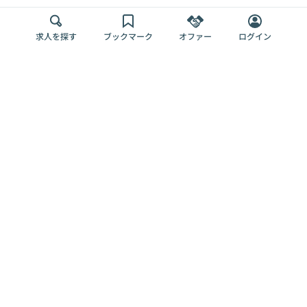
求人を探す
ブックマーク
オファー
ログイン
メディア
サービス
キャリアアップ
採用担当者さま
各種媒体
を目指す
トップページ
Offers AI
Offers
ログイン
利用規約
新規登録・ロ
RPO
Magazine
プライバシー
グイン
Offers HR
予算型リテー
ポリシー
案件を探す
Magazine
導入事例
ナー
外部送信ツー
Offers 職務経
Offers デジタ
ルの一覧
歴
ル人材総研
お役立ち
人事AIコンサ
Offers AI
資料
ルティング
Harness
企業を探す
よくある
求人掲載無料
イベント情報
ご質問
プラン
ヘルプページ