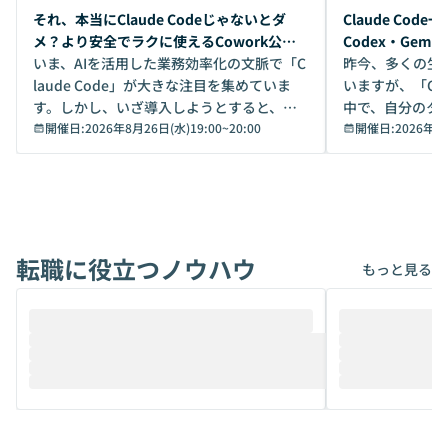
開催前
開催前
それ、本当にClaude Codeじゃないとダ
Claude Co
メ？より安全でラクに使えるCowork公開
Codex・Gem
デモ
いま、AIを活用した業務効率化の文脈で「C
昨今、多くの生
laude Code」が大きな注目を集めていま
いますが、「Code
す。しかし、いざ導入しようとすると、セ
中で、自分のタ
キュリティ面の懸念や権限管理のハードル
開催日:
2026年8月26日(水)19:00
~
20:00
いいのか」を自
開催日:
2026年8
から、気軽に使えないケースも多いのでは
か？ 「なんとなく誰かが良いと言っていた
ないでしょうか。 Coworkは、非エンジニ
から」「SNS
アでも簡単に安全に扱えるよう作られた機
ら」と、周りの
能です。そして実は、日常の業務領域であ
ている方も少な
れば「Coworkで十分にカバーできる」だ
Iのポテンシャル
転職に役立つノウハウ
けでなく、想像以上の範囲まで自動化でき
は、評判ではな
もっと見る
ることは、まだあまり知られていません。
ているAIを選ぶこ
そこで本イベントでは、メルカリで生成AI
もやり取りを重
推進を担当されているハヤカワ五味氏をお
まで文脈を忘れず
迎えし、Coworkを使った業務自動化の実
キストだけでな
際を、公開デモを交えてわかりやすくお伝
うときに一番打率が
えします。 前半のLTでは、ハヤカワ氏より
え、次々と新し
メルカリでの判断基準をもとに「なぜClau
それぞれの本当
de CodeはNGになりがちで、なぜCowork
スクごとに最適