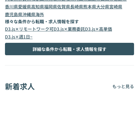
香川県
愛媛県
高知県
福岡県
佐賀県
長崎県
熊本県
大分県
宮崎県
鹿児島県
沖縄県
海外
様々な条件から転職・求人情報を探す
D3.js✕リモートワーク可
D3.js✕業務委託
D3.js✕高単価
D3.js✕週1日~
詳細な条件から転職・求人情報を探す
新着求人
もっと見る