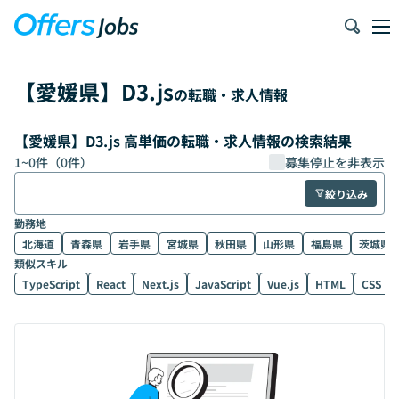
【
愛媛県
】
D3.js
の転職・求人情報
【愛媛県】D3.js 高単価の転職・求人情報の検索結果
1
~
0
件（
0
件）
募集停止を非表示
絞り込み
勤務地
北海道
青森県
岩手県
宮城県
秋田県
山形県
福島県
茨城県
類似スキル
TypeScript
React
Next.js
JavaScript
Vue.js
HTML
CSS