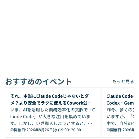
おすすめのイベント
もっと見る
開催前
開催前
それ、本当にClaude Codeじゃないとダ
Claude Co
メ？より安全でラクに使えるCowork公開
Codex・Gem
デモ
いま、AIを活用した業務効率化の文脈で「C
昨今、多くの生
laude Code」が大きな注目を集めていま
いますが、「Code
す。しかし、いざ導入しようとすると、セ
中で、自分のタ
キュリティ面の懸念や権限管理のハードル
開催日:
2026年8月26日(水)19:00
~
20:00
いいのか」を自
開催日:
2026年8
から、気軽に使えないケースも多いのでは
か？ 「なんとなく誰かが良いと言っていた