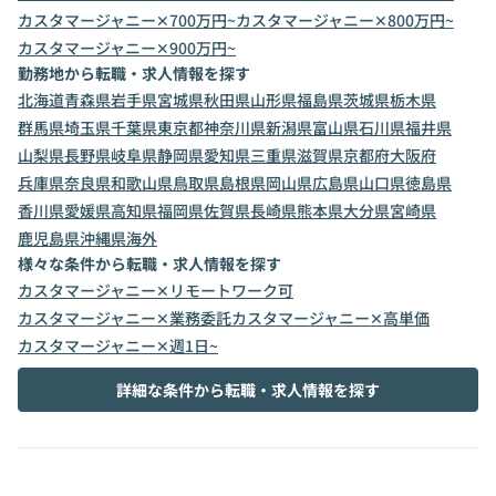
カスタマージャニー✕700万円~
カスタマージャニー✕800万円~
カスタマージャニー✕900万円~
勤務地から転職・求人情報を探す
北海道
青森県
岩手県
宮城県
秋田県
山形県
福島県
茨城県
栃木県
群馬県
埼玉県
千葉県
東京都
神奈川県
新潟県
富山県
石川県
福井県
山梨県
長野県
岐阜県
静岡県
愛知県
三重県
滋賀県
京都府
大阪府
兵庫県
奈良県
和歌山県
鳥取県
島根県
岡山県
広島県
山口県
徳島県
香川県
愛媛県
高知県
福岡県
佐賀県
長崎県
熊本県
大分県
宮崎県
鹿児島県
沖縄県
海外
様々な条件から転職・求人情報を探す
カスタマージャニー✕リモートワーク可
カスタマージャニー✕業務委託
カスタマージャニー✕高単価
カスタマージャニー✕週1日~
詳細な条件から転職・求人情報を探す