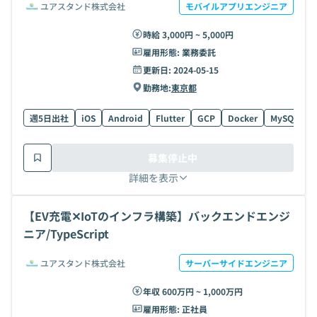
ユアスタンド株式会社
モバイルアプリエンジニア
時給 3,000円 ~ 5,000円
雇用形態:
業務委託
更新日:
2024-05-15
勤務地:
東京都
週5日出社
iOS
Android
Flutter
GCP
Docker
MySQL
T
募集停止中
詳細を表示
【EV充電✕IoTのインフラ構築】バックエンドエンジ
ニア/TypeScript
ユアスタンド株式会社
サーバーサイドエンジニア
年収 600万円 ~ 1,000万円
雇用形態:
正社員