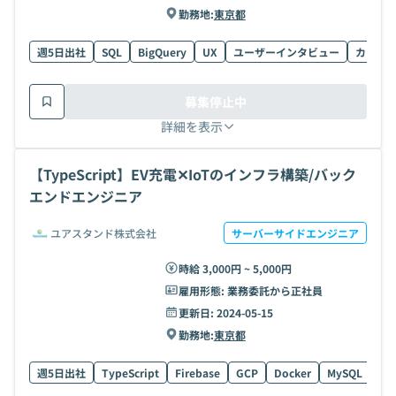
勤務地:
東京都
週5日出社
SQL
BigQuery
UX
ユーザーインタビュー
カスタ
募集停止中
詳細を表示
【TypeScript】EV充電✕IoTのインフラ構築/バック
エンドエンジニア
ユアスタンド株式会社
サーバーサイドエンジニア
時給 3,000円 ~ 5,000円
雇用形態:
業務委託から正社員
更新日:
2024-05-15
勤務地:
東京都
週5日出社
TypeScript
Firebase
GCP
Docker
MySQL
Rea