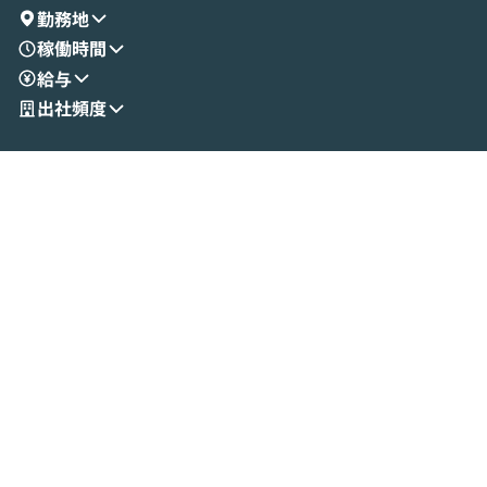
演を通じて具体的なイメージをお届けしま
らではの視点でお
勤務地
す。 後半のディスカッションでは、セキュ
のAIに絞るべ
稼働時間
リティの考え方や社内導入の進め方など、
迷っている方か
給与
現場目線でさらに深掘りしていきます。
最適化したい方
「自分の業務をAIで自動化してみたいけ
ご参加をお待ち
出社頻度
ど、何から始めればいいかわからない」と
いう方にこそ参加いただきたいイベントで
す。