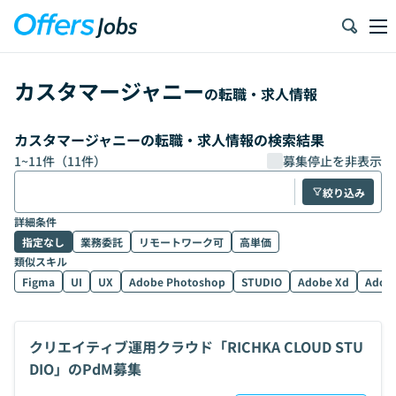
カスタマージャニー
の転職・求人情報
カスタマージャニーの転職・求人情報の検索結果
1
~
11
件（
11
件）
募集停止を非表示
絞り込み
詳細条件
指定なし
業務委託
リモートワーク可
高単価
類似スキル
Figma
UI
UX
Adobe Photoshop
STUDIO
Adobe Xd
Adobe
クリエイティブ運用クラウド「RICHKA CLOUD STU
DIO」のPdM募集