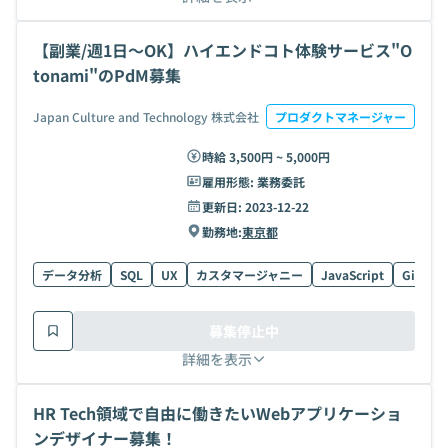
【副業/週1日〜OK】ハイエンドコト体験サービス"O
tonami"のPdM募集
Japan Culture and Technology 株式会社
プロダクトマネージャー
時給 3,500円 ~ 5,000円
雇用形態:
業務委託
更新日:
2023-12-22
勤務地:
東京都
データ分析
SQL
UX
カスタマージャニー
JavaScript
Git
G
募集停止中
詳細を表示
HR Tech領域で自由に働きたいWebアプリケーショ
ンデザイナー募集！