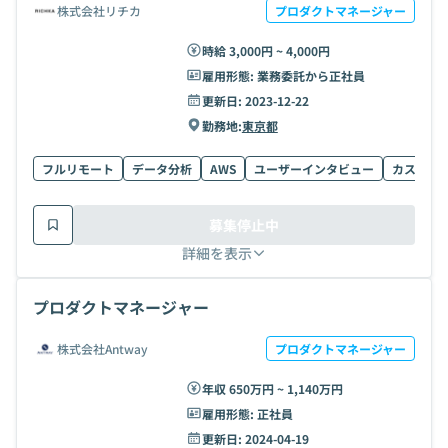
株式会社リチカ
プロダクトマネージャー
時給 3,000円 ~ 4,000円
雇用形態:
業務委託から正社員
更新日:
2023-12-22
勤務地:
東京都
フルリモート
データ分析
AWS
ユーザーインタビュー
カスタマ
募集停止中
詳細を表示
プロダクトマネージャー
株式会社Antway
プロダクトマネージャー
年収 650万円 ~ 1,140万円
雇用形態:
正社員
更新日:
2024-04-19