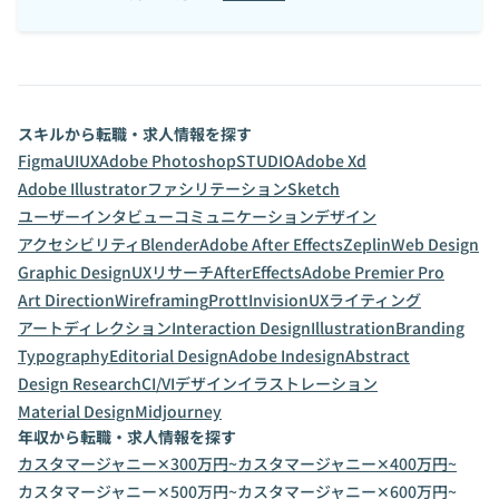
スキルから転職・求人情報を探す
Figma
UI
UX
Adobe Photoshop
STUDIO
Adobe Xd
Adobe Illustrator
ファシリテーション
Sketch
ユーザーインタビュー
コミュニケーションデザイン
アクセシビリティ
Blender
Adobe After Effects
Zeplin
Web Design
Graphic Design
UXリサーチ
AfterEffects
Adobe Premier Pro
Art Direction
Wireframing
Prott
Invision
UXライティング
アートディレクション
Interaction Design
Illustration
Branding
Typography
Editorial Design
Adobe Indesign
Abstract
Design Research
CI/VIデザイン
イラストレーション
Material Design
Midjourney
年収から転職・求人情報を探す
カスタマージャニー✕300万円~
カスタマージャニー✕400万円~
カスタマージャニー✕500万円~
カスタマージャニー✕600万円~