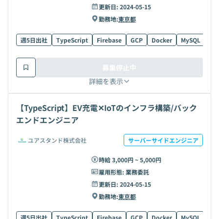
更新日:
2024-05-15
勤務地:
東京都
週5日出社
TypeScript
Firebase
GCP
Docker
MySQL
Rea
募集停止中
詳細を表示
【TypeScript】EV充電✕IoTのインフラ構築/バック
エンドエンジニア
ユアスタンド株式会社
サーバーサイドエンジニア
時給 3,000円 ~ 5,000円
雇用形態:
業務委託
更新日:
2024-05-15
勤務地:
東京都
週5日出社
TypeScript
Firebase
GCP
Docker
MySQL
Rea