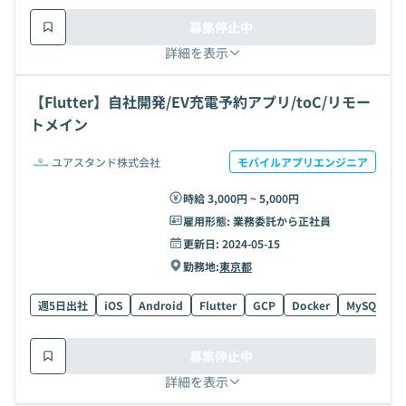
募集停止中
詳細を表示
【Flutter】自社開発/EV充電予約アプリ/toC/リモー
トメイン
ユアスタンド株式会社
モバイルアプリエンジニア
時給 3,000円 ~ 5,000円
雇用形態:
業務委託から正社員
更新日:
2024-05-15
勤務地:
東京都
週5日出社
iOS
Android
Flutter
GCP
Docker
MySQL
T
募集停止中
詳細を表示