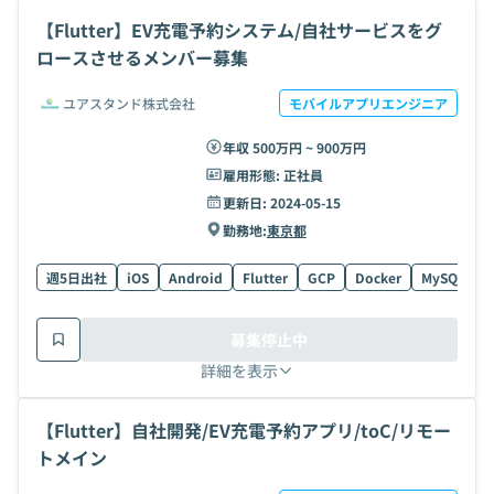
【Flutter】EV充電予約システム/自社サービスをグ
ロースさせるメンバー募集
ユアスタンド株式会社
モバイルアプリエンジニア
年収 500万円 ~ 900万円
雇用形態:
正社員
更新日:
2024-05-15
勤務地:
東京都
週5日出社
iOS
Android
Flutter
GCP
Docker
MySQL
T
募集停止中
詳細を表示
【Flutter】自社開発/EV充電予約アプリ/toC/リモー
トメイン