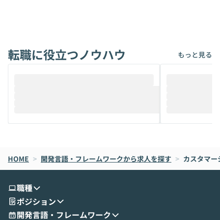
ないでしょうか。 Coworkは、非エンジニ
から」「SNS
アでも簡単に安全に扱えるよう作られた機
ら」と、周りの
能です。そして実は、日常の業務領域であ
ている方も少な
れば「Coworkで十分にカバーできる」だ
Iのポテンシャル
転職に役立つノウハウ
けでなく、想像以上の範囲まで自動化でき
は、評判ではな
もっと見る
ることは、まだあまり知られていません。
ているAIを選ぶこ
そこで本イベントでは、メルカリで生成AI
もやり取りを重
推進を担当されているハヤカワ五味氏をお
まで文脈を忘れず
迎えし、Coworkを使った業務自動化の実
キストだけでな
際を、公開デモを交えてわかりやすくお伝
うときに一番打率が
えします。 前半のLTでは、ハヤカワ氏より
え、次々と新し
メルカリでの判断基準をもとに「なぜClau
それぞれの本当
de CodeはNGになりがちで、なぜCowork
スクごとに最適
なら安全なのか」を解説いただいた上で、C
すのは至難の業です。 そこで
HOME
oworkの基本的な機能をご紹介いただきま
>
開発言語・フレームワークから求人を探す
は、LLMのフ
>
カスタマー
す。 続く公開デモでは、実際にCoworkを
ント構築の最前
使ってワークフローを構築する様子をお見
社松尾研究所の尾
職種
せいただきます。数分でワークフローが完
e・Codex・G
ポジション
成する手軽さや、Gmail等の外部サービス
分けの考え方を紐
とセキュアに連携できるポイントなど、実
使わなくなった
開発言語・フレームワーク