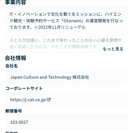
事業内容
IT・イノベーションで文化を繋ぐをミッションに、ハイエン
ド観光・体験予約サービス「Otonami」の運営開発を行なっ
ております。※2022年11月リニューアル
人と人が出逢い、これまで味わったことのない心躍る感情が
強く脳裏に刻まれる。それこそが感動体験です。
もっと見る
そんな観光体験を生む魅力的な文化や観光資源が数多く存在
会社情報
する国は、世界的に見ても稀有なもの。
会社名
私たち「J-CAT」は、IT・デザインのプロフェッショナル集
団として、
Japan Culture and Technology 株式会社
魅力あふれる日本の姿を、世界中の人々へと発信し続けてい
くことを使命としています。
コーポレートサイト
## ハイエンド体験プラットフォーム「Otonami」の特徴
https://j-cat.co.jp/
１、厳選されたハイエンド向け体験を、高品質UIサイトで予
郵便番号
約可能
２、非公開エリアやラグジュアリー空間など、特別な場所で
103-0027
の体験を提供
３、専任コンシェルジュが予約から催行までを丁寧にサポー