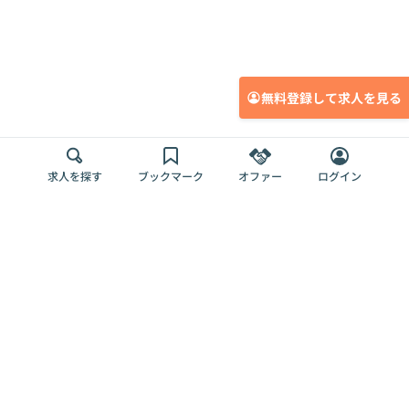
無料登録して求人を見る
求人を探す
ブックマーク
オファー
ログイン
メディア
サービス
キャリアアップ
採用担当者さま
各種媒体
を目指す
トップページ
Offers AI
Offers
ログイン
利用規約
新規登録・ロ
RPO
Magazine
プライバシー
グイン
Offers HR
予算型リテー
ポリシー
案件を探す
Magazine
導入事例