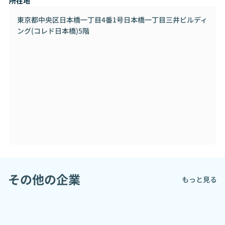
所在地
ト
東京都中央区日本橋一丁目4番1号日本橋一丁目三井ビルディ
## テクノロジーを使って解決する課題
ング(コレド日本橋)5階
Otonamiのメインユーザーは、価格よりも特別感を重視する
ユーザー30～60代の女性会員さまです。
既存の予約系サービスでは解決できない、アッパーマス富裕
層のニーズを満たす本格的な体験を提供しています。
## 今後の事業展望
旅行・観光関連消費市場は25.5兆円にものぼると言われてい
ます。
日本の伝統や和文化の魅力を届けるコト体験EＣサイト「Oto
nami」から、和文化に限らず、より広く日本の魅力を届ける
サービスへと進化を遂げる予定です。
その他の企業
もっと見る