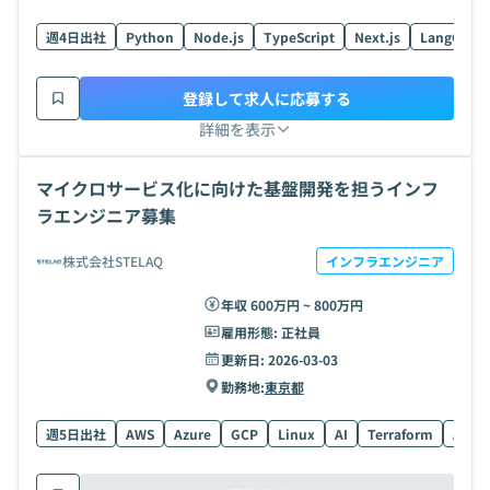
週4日出社
Python
Node.js
TypeScript
Next.js
LangChain
登録して求人に応募する
詳細を表示
マイクロサービス化に向けた基盤開発を担うインフ
ラエンジニア募集
株式会社STELAQ
インフラエンジニア
年収 600万円 ~ 800万円
雇用形態:
正社員
更新日:
2026-03-03
勤務地:
東京都
週5日出社
AWS
Azure
GCP
Linux
AI
Terraform
Azure