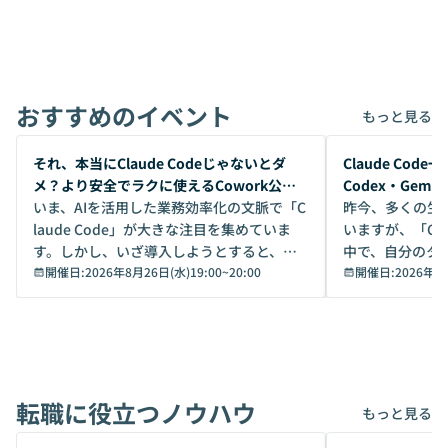
おすすめのイベント
もっと見る
開催前
開催前
それ、本当にClaude Codeじゃないとダ
Claude Co
メ？より安全でラクに使えるCowork公開
Codex・Gem
デモ
いま、AIを活用した業務効率化の文脈で「C
昨今、多くの生
laude Code」が大きな注目を集めていま
いますが、「Code
す。しかし、いざ導入しようとすると、セ
中で、自分のタ
キュリティ面の懸念や権限管理のハードル
開催日:
2026年8月26日(水)19:00
~
20:00
いいのか」を自
開催日:
2026年8
から、気軽に使えないケースも多いのでは
か？ 「なんとなく誰かが良いと言っていた
ないでしょうか。 Coworkは、非エンジニ
から」「SNS
アでも簡単に安全に扱えるよう作られた機
ら」と、周りの
能です。そして実は、日常の業務領域であ
ている方も少な
れば「Coworkで十分にカバーできる」だ
Iのポテンシャル
転職に役立つノウハウ
けでなく、想像以上の範囲まで自動化でき
は、評判ではな
もっと見る
ることは、まだあまり知られていません。
ているAIを選ぶこ