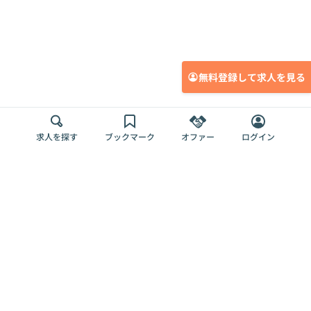
無料登録して求人を見る
求人を探す
ブックマーク
オファー
ログイン
メディア
サービス
キャリアアップ
採用担当者さま
各種媒体
を目指す
トップページ
Offers AI
Offers
ログイン
利用規約
新規登録・ロ
RPO
Magazine
プライバシー
グイン
Offers HR
予算型リテー
ポリシー
案件を探す
Magazine