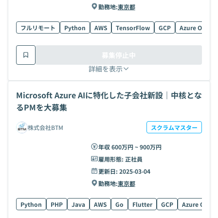
勤務地:
東京都
フルリモート
Python
AWS
TensorFlow
GCP
Azure OpenAI
募集停止中
詳細を表示
Microsoft Azure AIに特化した子会社新設｜中核とな
るPMを大募集
株式会社BTM
スクラムマスター
年収 600万円 ~ 900万円
雇用形態:
正社員
更新日:
2025-03-04
勤務地:
東京都
Python
PHP
Java
AWS
Go
Flutter
GCP
Azure OpenA