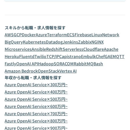
スキルから転職・求人情報を探す
AWS
GCP
Docker
Azure
Terraform
ECS
Firebase
Linux
Network
BigQuery
Kubernetes
Datadog
Jenkins
Zabbix
NGINX
Microservices
Ansible
Redshift
Serverless
Cloudflare
Apache
Heroku
Fluentd
Twilio
TCP/IP
Capistrano
Embulk
Chef
GAE
MQTT
Fastly
OpenAI API
Hadoop
SORACOM
RabbitMQ
Bash
Amazon Bedrock
OpenStack
Vertex AI
年収から転職・求人情報を探す
Azure OpenAI Service✕300万円~
Azure OpenAI Service✕400万円~
Azure OpenAI Service✕500万円~
Azure OpenAI Service✕600万円~
Azure OpenAI Service✕700万円~
Azure OpenAI Service✕800万円~
Azure OpenAI Service✕900万円~