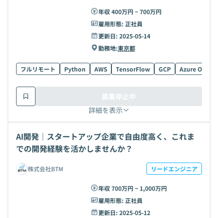
年収 400万円 ~ 700万円
雇用形態:
正社員
更新日:
2025-05-14
勤務地:
東京都
フルリモート
Python
AWS
TensorFlow
GCP
Azure OpenAI
募集停止中
詳細を表示
AI開発｜スタートアップ企業で自由度高く、これま
での開発経験を活かしませんか？
株式会社BTM
リードエンジニア
年収 700万円 ~ 1,000万円
雇用形態:
正社員
更新日:
2025-05-12