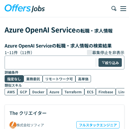
Azure OpenAI Service
の転職・求人情報
Azure OpenAI Serviceの転職・求人情報の検索結果
1
~
11
件（
11
件）
募集停止を非表示
絞り込み
詳細条件
指定なし
業務委託
リモートワーク可
高単価
類似スキル
AWS
GCP
Docker
Azure
Terraform
ECS
Firebase
Linux
The クリエイター
株式会社ソフィア
フルスタックエンジニア