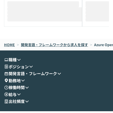
そこで本イベントでは、メルカリで生成AI
もやり取りを重
推進を担当されているハヤカワ五味氏をお
まで文脈を忘れず
迎えし、Coworkを使った業務自動化の実
キストだけでな
際を、公開デモを交えてわかりやすくお伝
うときに一番打率が
えします。 前半のLTでは、ハヤカワ氏より
え、次々と新し
メルカリでの判断基準をもとに「なぜClau
それぞれの本当
de CodeはNGになりがちで、なぜCowork
スクごとに最適
なら安全なのか」を解説いただいた上で、C
すのは至難の業です。 そこで
HOME
oworkの基本的な機能をご紹介いただきま
>
開発言語・フレームワークから求人を探す
は、LLMのフ
>
Azure Open
す。 続く公開デモでは、実際にCoworkを
ント構築の最前
使ってワークフローを構築する様子をお見
社松尾研究所の尾
職種
せいただきます。数分でワークフローが完
e・Codex・G
ポジション
成する手軽さや、Gmail等の外部サービス
分けの考え方を紐
とセキュアに連携できるポイントなど、実
使わなくなった
開発言語・フレームワーク
演を通じて具体的なイメージをお届けしま
らではの視点でお
勤務地
す。 後半のディスカッションでは、セキュ
のAIに絞るべ
稼働時間
リティの考え方や社内導入の進め方など、
迷っている方か
給与
現場目線でさらに深掘りしていきます。
最適化したい方
「自分の業務をAIで自動化してみたいけ
ご参加をお待ち
出社頻度
ど、何から始めればいいかわからない」と
いう方にこそ参加いただきたいイベントで