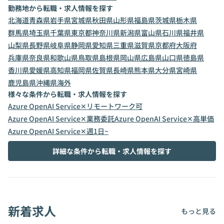
勤務地から転職・求人情報を探す
北海道
青森県
岩手県
宮城県
秋田県
山形県
福島県
茨城県
栃木県
群馬県
埼玉県
千葉県
東京都
神奈川県
新潟県
富山県
石川県
福井県
山梨県
長野県
岐阜県
静岡県
愛知県
三重県
滋賀県
京都府
大阪府
兵庫県
奈良県
和歌山県
鳥取県
島根県
岡山県
広島県
山口県
徳島県
香川県
愛媛県
高知県
福岡県
佐賀県
長崎県
熊本県
大分県
宮崎県
鹿児島県
沖縄県
海外
様々な条件から転職・求人情報を探す
Azure OpenAI Service✕リモートワーク可
Azure OpenAI Service✕業務委託
Azure OpenAI Service✕高単価
Azure OpenAI Service✕週1日~
詳細な条件から転職・求人情報を探す
新着求人
もっと見る