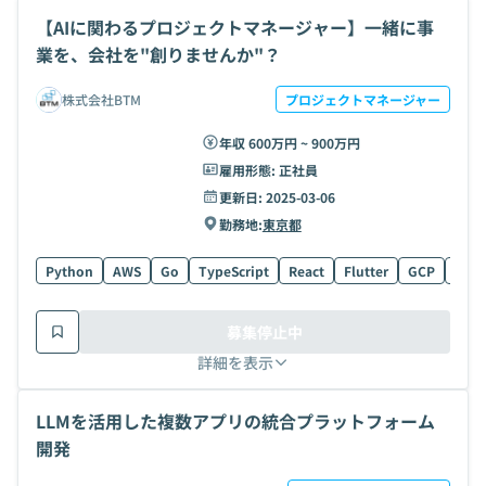
【AIに関わるプロジェクトマネージャー】一緒に事
業を、会社を"創りませんか"？
株式会社BTM
プロジェクトマネージャー
年収 600万円 ~ 900万円
雇用形態:
正社員
更新日:
2025-03-06
勤務地:
東京都
Python
AWS
Go
TypeScript
React
Flutter
GCP
Azur
募集停止中
詳細を表示
LLMを活用した複数アプリの統合プラットフォーム
開発