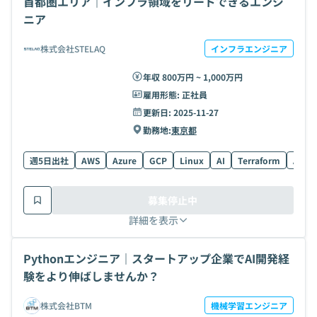
首都圏エリア｜インフラ領域をリードできるエンジ
ニア
株式会社STELAQ
インフラエンジニア
年収 800万円 ~ 1,000万円
雇用形態:
正社員
更新日:
2025-11-27
勤務地:
東京都
週5日出社
AWS
Azure
GCP
Linux
AI
Terraform
Azure
募集停止中
詳細を表示
Pythonエンジニア｜スタートアップ企業でAI開発経
験をより伸ばしませんか？
株式会社BTM
機械学習エンジニア