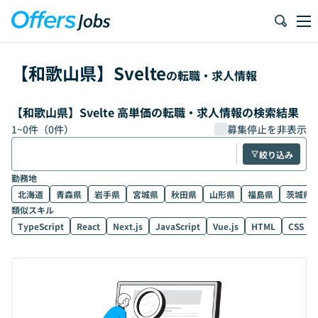
【
和歌山県
】
Svelte
の転職・求人情報
【和歌山県】Svelte 高単価の転職・求人情報の検索結果
1
~
0
件（
0
件）
募集停止を非表示
絞り込み
勤務地
北海道
青森県
岩手県
宮城県
秋田県
山形県
福島県
茨城県
類似スキル
TypeScript
React
Next.js
JavaScript
Vue.js
HTML
CSS