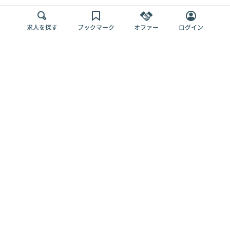
求人を探す
ブックマーク
オファー
ログイン
メディア
サービス
キャリアアップ
採用担当者さま
各種媒体
を目指す
トップページ
Offers AI
Offers
ログイン
利用規約
新規登録・ロ
RPO
Magazine
プライバシー
グイン
Offers HR
予算型リテー
ポリシー
案件を探す
Magazine
導入事例
ナー
外部送信ツー
Offers 職務経
Offers デジタ
ルの一覧
歴
ル人材総研
お役立ち
人事AIコンサ
Offers AI
資料
ルティング
Harness
企業を探す
よくある
求人掲載無料
イベント情報
ご質問
プラン
ヘルプページ