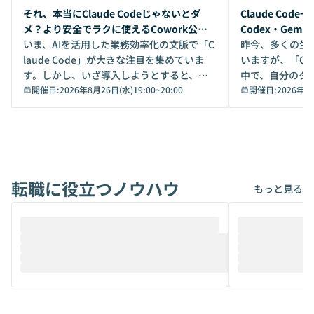
開催前
開催前
それ、本当にClaude Codeじゃないとダ
Claude Co
メ？より安全でラクに使えるCowork公開
Codex・Gem
デモ
いま、AIを活用した業務効率化の文脈で「C
昨今、多くの生
laude Code」が大きな注目を集めていま
いますが、「Code
す。しかし、いざ導入しようとすると、セ
中で、自分のタ
キュリティ面の懸念や権限管理のハードル
開催日:
2026年8月26日(水)19:00
~
20:00
いいのか」を自
開催日:
2026年8
から、気軽に使えないケースも多いのでは
か？ 「なんとなく誰かが良いと言っていた
ないでしょうか。 Coworkは、非エンジニ
から」「SNS
アでも簡単に安全に扱えるよう作られた機
ら」と、周りの
能です。そして実は、日常の業務領域であ
ている方も少な
れば「Coworkで十分にカバーできる」だ
Iのポテンシャル
転職に役立つノウハウ
けでなく、想像以上の範囲まで自動化でき
は、評判ではな
もっと見る
ることは、まだあまり知られていません。
ているAIを選ぶこ
そこで本イベントでは、メルカリで生成AI
もやり取りを重
推進を担当されているハヤカワ五味氏をお
まで文脈を忘れず
迎えし、Coworkを使った業務自動化の実
キストだけでな
際を、公開デモを交えてわかりやすくお伝
うときに一番打率が
えします。 前半のLTでは、ハヤカワ氏より
え、次々と新し
メルカリでの判断基準をもとに「なぜClau
それぞれの本当
de CodeはNGになりがちで、なぜCowork
スクごとに最適