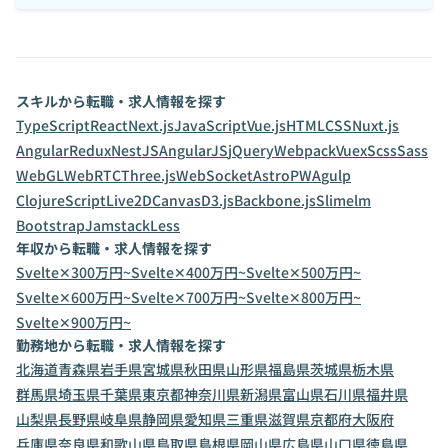
スキルから転職・求人情報を探す
TypeScript
React
Next.js
JavaScript
Vue.js
HTML
CSS
Nuxt.js
Angular
Redux
NestJS
AngularJS
jQuery
Webpack
Vuex
Scss
Sass
WebGL
WebRTC
Three.js
WebSocket
Astro
PWA
gulp
ClojureScript
Live2D
Canvas
D3.js
Backbone.js
Slim
elm
Bootstrap
Jamstack
Less
年収から転職・求人情報を探す
Svelte✕300万円~
Svelte✕400万円~
Svelte✕500万円~
Svelte✕600万円~
Svelte✕700万円~
Svelte✕800万円~
Svelte✕900万円~
勤務地から転職・求人情報を探す
北海道
青森県
岩手県
宮城県
秋田県
山形県
福島県
茨城県
栃木県
群馬県
埼玉県
千葉県
東京都
神奈川県
新潟県
富山県
石川県
福井県
山梨県
長野県
岐阜県
静岡県
愛知県
三重県
滋賀県
京都府
大阪府
兵庫県
奈良県
和歌山県
鳥取県
島根県
岡山県
広島県
山口県
徳島県