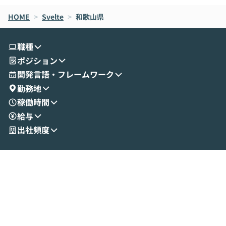
なら安全なのか」を解説いただいた上で、C
すのは至難の業です。 そこで
HOME
oworkの基本的な機能をご紹介いただきま
>
Svelte
>
和歌山県
は、LLMのフ
す。 続く公開デモでは、実際にCoworkを
ント構築の最前
使ってワークフローを構築する様子をお見
社松尾研究所の尾
職種
せいただきます。数分でワークフローが完
e・Codex・G
ポジション
成する手軽さや、Gmail等の外部サービス
分けの考え方を紐
とセキュアに連携できるポイントなど、実
使わなくなった
開発言語・フレームワーク
演を通じて具体的なイメージをお届けしま
らではの視点でお
勤務地
す。 後半のディスカッションでは、セキュ
のAIに絞るべ
稼働時間
リティの考え方や社内導入の進め方など、
迷っている方か
給与
現場目線でさらに深掘りしていきます。
最適化したい方
「自分の業務をAIで自動化してみたいけ
ご参加をお待ち
出社頻度
ど、何から始めればいいかわからない」と
いう方にこそ参加いただきたいイベントで
す。