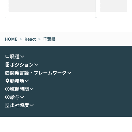
迎えし、Coworkを使った業務自動化の実
キストだけでな
際を、公開デモを交えてわかりやすくお伝
うときに一番打率が
えします。 前半のLTでは、ハヤカワ氏より
え、次々と新し
メルカリでの判断基準をもとに「なぜClau
それぞれの本当
de CodeはNGになりがちで、なぜCowork
スクごとに最適
なら安全なのか」を解説いただいた上で、C
すのは至難の業です。 そこで
HOME
oworkの基本的な機能をご紹介いただきま
>
React
>
千葉県
は、LLMのフ
す。 続く公開デモでは、実際にCoworkを
ント構築の最前
使ってワークフローを構築する様子をお見
社松尾研究所の尾
職種
せいただきます。数分でワークフローが完
e・Codex・G
ポジション
成する手軽さや、Gmail等の外部サービス
分けの考え方を紐
とセキュアに連携できるポイントなど、実
使わなくなった
開発言語・フレームワーク
演を通じて具体的なイメージをお届けしま
らではの視点でお
勤務地
す。 後半のディスカッションでは、セキュ
のAIに絞るべ
稼働時間
リティの考え方や社内導入の進め方など、
迷っている方か
給与
現場目線でさらに深掘りしていきます。
最適化したい方
「自分の業務をAIで自動化してみたいけ
ご参加をお待ち
出社頻度
ど、何から始めればいいかわからない」と
いう方にこそ参加いただきたいイベントで
す。