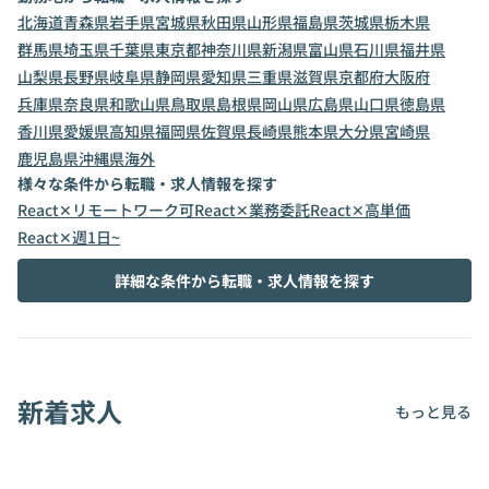
北海道
青森県
岩手県
宮城県
秋田県
山形県
福島県
茨城県
栃木県
群馬県
埼玉県
千葉県
東京都
神奈川県
新潟県
富山県
石川県
福井県
山梨県
長野県
岐阜県
静岡県
愛知県
三重県
滋賀県
京都府
大阪府
兵庫県
奈良県
和歌山県
鳥取県
島根県
岡山県
広島県
山口県
徳島県
香川県
愛媛県
高知県
福岡県
佐賀県
長崎県
熊本県
大分県
宮崎県
鹿児島県
沖縄県
海外
様々な条件から転職・求人情報を探す
React✕リモートワーク可
React✕業務委託
React✕高単価
React✕週1日~
詳細な条件から転職・求人情報を探す
新着求人
もっと見る