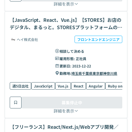
詳細を表示
【JavaScript、React、Vue.js】【STORES】お店の
デジタル、まるっと。STORESプラットフォームのフ
ロントエンド開発の求人・案件
ヘイ株式会社
フロントエンドエンジニア
相談して決める
雇用形態:
正社員
更新日:
2023-12-22
勤務地:
埼玉県
千葉県
東京都
神奈川県
週5日出社
JavaScript
Vue.js
React
Angular
Ruby on Rails
募集停止中
詳細を表示
【フリーランス】React/Next.js/Webアプリ開発／