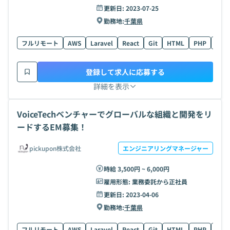
更新日:
2023-07-25
勤務地:
千葉県
フルリモート
AWS
Laravel
React
Git
HTML
PHP
Swif
登録して求人に応募する
詳細を表示
VoiceTechベンチャーでグローバルな組織と開発をリ
ードするEM募集！
pickupon株式会社
エンジニアリングマネージャー
時給 3,500円 ~ 6,000円
雇用形態:
業務委託から正社員
更新日:
2023-04-06
勤務地:
千葉県
フルリモート
AWS
Laravel
React
Git
HTML
PHP
Swif