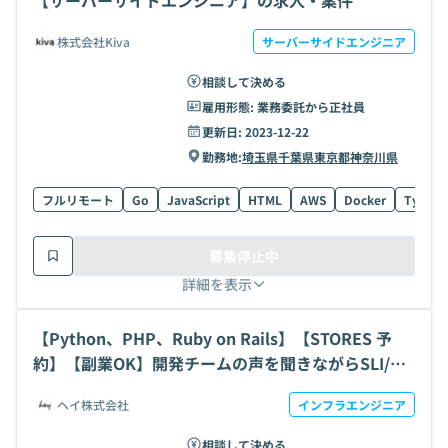
【サーバーサイドエンジニア】の求人・案件
株式会社Kiva
サーバーサイドエンジニア
相談して決める
雇用形態:
業務委託から正社員
更新日:
2023-12-22
勤務地:
埼玉県
千葉県
東京都
神奈川県
フルリモート
Go
JavaScript
HTML
AWS
Docker
TypeSc
募集停止中
詳細を表示
【Python、PHP、Ruby on Rails】【STORES 予
約】【副業OK】開発チームの声を聞きながらSLI/SL
Oを定義し、ユーザーに価値を届ける開発チームSRE
ヘイ株式会社
インフラエンジニア
の求人・案件
相談して決める