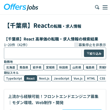
【
千葉県
】
React
の転職・求人情報
【千葉県】React 高単価の転職・求人情報の検索結果
1
~
20
件（
42
件）
募集停止を非表示
絞り込み
勤務地
北海道
青森県
岩手県
宮城県
秋田県
山形県
福島県
茨城県
類似スキル
TypeScript
React
Next.js
JavaScript
Vue.js
HTML
CSS
上流から経験可能！フロントエンドエンジニア募集
｜モダン環境、Web制作・開発