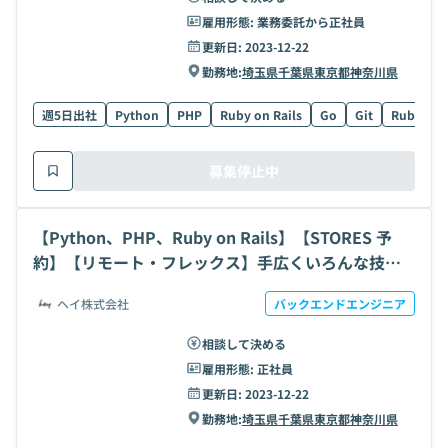
雇用形態:
業務委託から正社員
更新日:
2023-12-22
勤務地:
埼玉県
千葉県
東京都
神奈川県
週5日出社
Python
PHP
Ruby on Rails
Go
Git
Ruby
募集停止中
【Python、PHP、Ruby on Rails】【STORES 予
約】【リモート・フレックス】手広くいろんな技術
に携わる｜SaaS拡大フェーズ1→10を経験できる開
ヘイ株式会社
バックエンドエンジニア
発ポジションの求人・案件
相談して決める
雇用形態:
正社員
更新日:
2023-12-22
勤務地:
埼玉県
千葉県
東京都
神奈川県