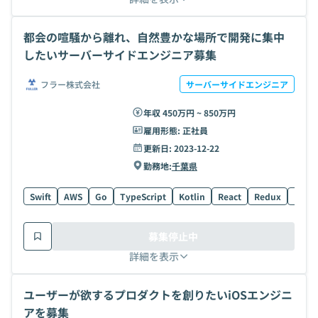
都会の喧騒から離れ、自然豊かな場所で開発に集中
したいサーバーサイドエンジニア募集
フラー株式会社
サーバーサイドエンジニア
年収 450万円 ~ 850万円
雇用形態:
正社員
更新日:
2023-12-22
勤務地:
千葉県
Swift
AWS
Go
TypeScript
Kotlin
React
Redux
UI
募集停止中
詳細を表示
ユーザーが欲するプロダクトを創りたいiOSエンジニ
アを募集