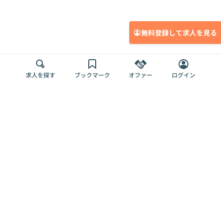
無料登録して求人を見る
求人を探す
ブックマーク
オファー
ログイン
メディア
サービス
キャリアアップ
採用担当者さま
各種媒体
を目指す
トップページ
Offers AI
Offers
ログイン
利用規約
新規登録・ロ
RPO
Magazine
プライバシー
グイン
Offers HR
予算型リテー
ポリシー
案件を探す
Magazine
導入事例
ナー
外部送信ツー
Offers 職務経
Offers デジタ
ルの一覧
歴
ル人材総研
お役立ち
人事AIコンサ