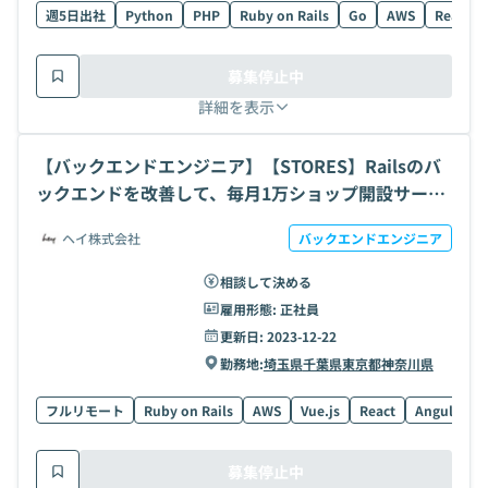
週5日出社
Python
PHP
Ruby on Rails
Go
AWS
React
募集停止中
詳細を表示
【バックエンドエンジニア】【STORES】Railsのバ
ックエンドを改善して、毎月1万ショップ開設サービ
スのお商売のデジタル化を支える開発の求人・案件
ヘイ株式会社
バックエンドエンジニア
相談して決める
雇用形態:
正社員
更新日:
2023-12-22
勤務地:
埼玉県
千葉県
東京都
神奈川県
フルリモート
Ruby on Rails
AWS
Vue.js
React
Angular
募集停止中