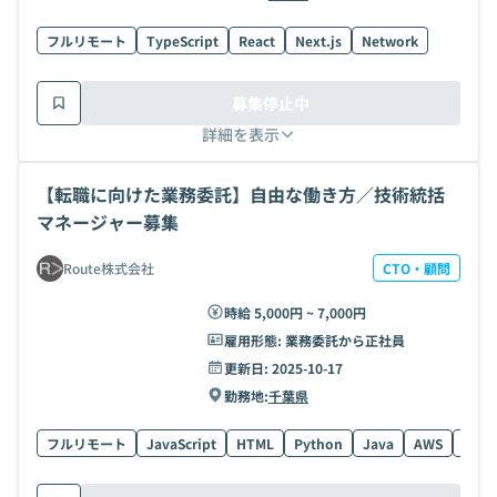
フルリモート
TypeScript
React
Next.js
Network
募集停止中
詳細を表示
【転職に向けた業務委託】自由な働き方／技術統括
マネージャー募集
Route株式会社
CTO・顧問
時給 5,000円 ~ 7,000円
雇用形態:
業務委託から正社員
更新日:
2025-10-17
勤務地:
千葉県
フルリモート
JavaScript
HTML
Python
Java
AWS
Node