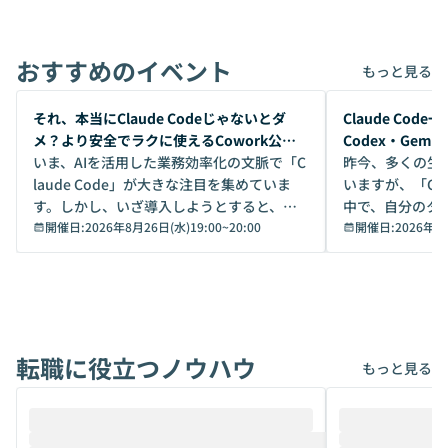
おすすめのイベント
もっと見る
開催前
開催前
それ、本当にClaude Codeじゃないとダ
Claude Co
メ？より安全でラクに使えるCowork公開
Codex・Gem
デモ
いま、AIを活用した業務効率化の文脈で「C
昨今、多くの生
laude Code」が大きな注目を集めていま
いますが、「Code
す。しかし、いざ導入しようとすると、セ
中で、自分のタ
キュリティ面の懸念や権限管理のハードル
開催日:
2026年8月26日(水)19:00
~
20:00
いいのか」を自
開催日:
2026年8
から、気軽に使えないケースも多いのでは
か？ 「なんとなく誰かが良いと言っていた
ないでしょうか。 Coworkは、非エンジニ
から」「SNS
アでも簡単に安全に扱えるよう作られた機
ら」と、周りの
能です。そして実は、日常の業務領域であ
ている方も少な
れば「Coworkで十分にカバーできる」だ
Iのポテンシャル
転職に役立つノウハウ
けでなく、想像以上の範囲まで自動化でき
は、評判ではな
もっと見る
ることは、まだあまり知られていません。
ているAIを選ぶこ
そこで本イベントでは、メルカリで生成AI
もやり取りを重
推進を担当されているハヤカワ五味氏をお
まで文脈を忘れず