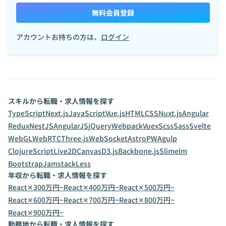
無料会員登録
アカウントお持ちの方は、
ログイン
スキルから転職・求人情報を探す
TypeScript
Next.js
JavaScript
Vue.js
HTML
CSS
Nuxt.js
Angular
Redux
NestJS
AngularJS
jQuery
Webpack
Vuex
Scss
Sass
Svelte
WebGL
WebRTC
Three.js
WebSocket
Astro
PWA
gulp
ClojureScript
Live2D
Canvas
D3.js
Backbone.js
Slim
elm
Bootstrap
Jamstack
Less
年収から転職・求人情報を探す
React✕300万円~
React✕400万円~
React✕500万円~
React✕600万円~
React✕700万円~
React✕800万円~
React✕900万円~
勤務地から転職・求人情報を探す