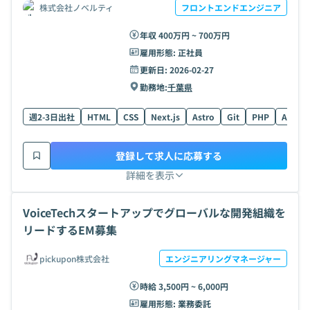
株式会社ノベルティ
フロントエンドエンジニア
年収 400万円 ~ 700万円
雇用形態:
正社員
更新日:
2026-02-27
勤務地:
千葉県
週2-3日出社
HTML
CSS
Next.js
Astro
Git
PHP
AWS
登録して求人に応募する
詳細を表示
VoiceTechスタートアップでグローバルな開発組織を
リードするEM募集
pickupon株式会社
エンジニアリングマネージャー
時給 3,500円 ~ 6,000円
雇用形態:
業務委託