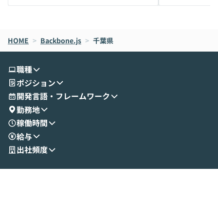
メルカリでの判断基準をもとに「なぜClau
それぞれの本当
de CodeはNGになりがちで、なぜCowork
スクごとに最適
なら安全なのか」を解説いただいた上で、C
すのは至難の業です。 そこで
HOME
oworkの基本的な機能をご紹介いただきま
>
Backbone.js
>
千葉県
は、LLMのフ
す。 続く公開デモでは、実際にCoworkを
ント構築の最前
使ってワークフローを構築する様子をお見
社松尾研究所の尾
職種
せいただきます。数分でワークフローが完
e・Codex・G
ポジション
成する手軽さや、Gmail等の外部サービス
分けの考え方を紐
とセキュアに連携できるポイントなど、実
使わなくなった
開発言語・フレームワーク
演を通じて具体的なイメージをお届けしま
らではの視点でお
勤務地
す。 後半のディスカッションでは、セキュ
のAIに絞るべ
稼働時間
リティの考え方や社内導入の進め方など、
迷っている方か
給与
現場目線でさらに深掘りしていきます。
最適化したい方
「自分の業務をAIで自動化してみたいけ
ご参加をお待ち
出社頻度
ど、何から始めればいいかわからない」と
いう方にこそ参加いただきたいイベントで
す。