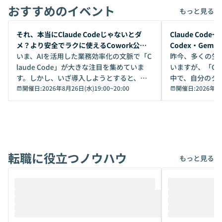
おすすめのイベント
もっと見る
開催前
開催前
それ、本当にClaude Codeじゃないとダ
Claude Co
メ？より安全でラクに使えるCowork公開
Codex・Gem
デモ
いま、AIを活用した業務効率化の文脈で「C
昨今、多くの生
laude Code」が大きな注目を集めていま
いますが、「Code
す。しかし、いざ導入しようとすると、セ
中で、自分のタ
キュリティ面の懸念や権限管理のハードル
開催日:
2026年8月26日(水)19:00
~
20:00
いいのか」を自
開催日:
2026年8
から、気軽に使えないケースも多いのでは
か？ 「なんとなく誰かが良いと言っていた
ないでしょうか。 Coworkは、非エンジニ
から」「SNS
アでも簡単に安全に扱えるよう作られた機
ら」と、周りの
能です。そして実は、日常の業務領域であ
ている方も少な
れば「Coworkで十分にカバーできる」だ
Iのポテンシャル
転職に役立つノウハウ
けでなく、想像以上の範囲まで自動化でき
は、評判ではな
もっと見る
ることは、まだあまり知られていません。
ているAIを選ぶこ
そこで本イベントでは、メルカリで生成AI
もやり取りを重
推進を担当されているハヤカワ五味氏をお
まで文脈を忘れず
迎えし、Coworkを使った業務自動化の実
キストだけでな
際を、公開デモを交えてわかりやすくお伝
うときに一番打率が
えします。 前半のLTでは、ハヤカワ氏より
え、次々と新し