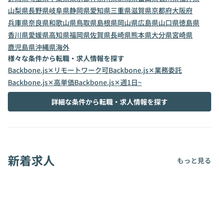
山梨県
長野県
岐阜県
静岡県
愛知県
三重県
滋賀県
京都府
大阪府
兵庫県
奈良県
和歌山県
鳥取県
島根県
岡山県
広島県
山口県
徳島県
香川県
愛媛県
高知県
福岡県
佐賀県
長崎県
熊本県
大分県
宮崎県
鹿児島県
沖縄県
海外
様々な条件から転職・求人情報を探す
Backbone.js✕リモートワーク可
Backbone.js✕業務委託
Backbone.js✕高単価
Backbone.js✕週1日~
詳細な条件から転職・求人情報を探す
新着求人
もっと見る