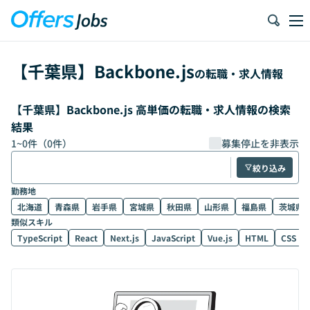
【
千葉県
】
Backbone.js
の転職・求人情報
【千葉県】Backbone.js 高単価の転職・求人情報の検索
結果
1
~
0
件（
0
件）
募集停止を非表示
絞り込み
勤務地
北海道
青森県
岩手県
宮城県
秋田県
山形県
福島県
茨城県
類似スキル
TypeScript
React
Next.js
JavaScript
Vue.js
HTML
CSS