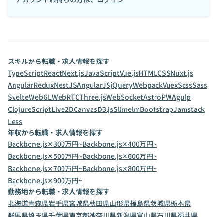
スキルから転職・求人情報を探す
TypeScript
React
Next.js
JavaScript
Vue.js
HTML
CSS
Nuxt.js
Angular
Redux
NestJS
AngularJS
jQuery
Webpack
Vuex
Scss
Sass
Svelte
WebGL
WebRTC
Three.js
WebSocket
Astro
PWA
gulp
ClojureScript
Live2D
Canvas
D3.js
Slim
elm
Bootstrap
Jamstack
Less
年収から転職・求人情報を探す
Backbone.js✕300万円~
Backbone.js✕400万円~
Backbone.js✕500万円~
Backbone.js✕600万円~
Backbone.js✕700万円~
Backbone.js✕800万円~
Backbone.js✕900万円~
勤務地から転職・求人情報を探す
北海道
青森県
岩手県
宮城県
秋田県
山形県
福島県
茨城県
栃木県
群馬県
埼玉県
千葉県
東京都
神奈川県
新潟県
富山県
石川県
福井県