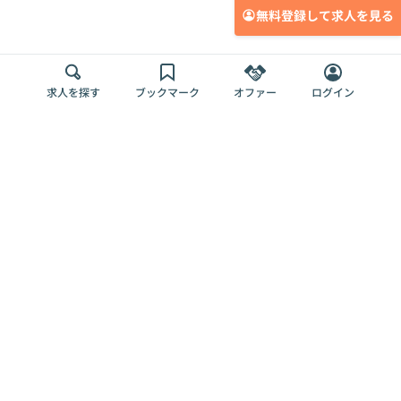
無料登録して求人を見る
求人を探す
ブックマーク
オファー
ログイン
メディア
サービス
キャリアアップ
採用担当者さま
各種媒体
を目指す
トップページ
Offers AI
Offers
ログイン
利用規約
新規登録・ロ
RPO
Magazine
プライバシー
グイン
Offers HR
予算型リテー
ポリシー
案件を探す
Magazine
導入事例
ナー
外部送信ツー
Offers 職務経
Offers デジタ
ルの一覧
歴
ル人材総研
お役立ち
人事AIコンサ
Offers AI
資料
ルティング
Harness
企業を探す