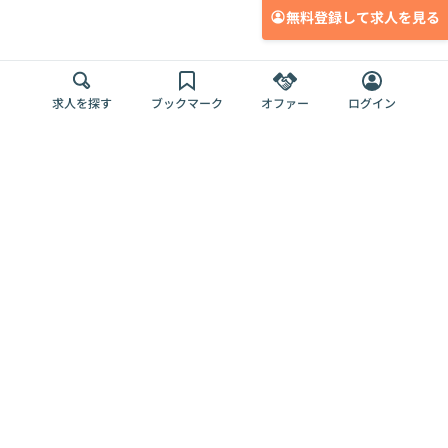
無料登録して求人を見る
求人を探す
ブックマーク
オファー
ログイン
メディア
サービス
キャリアアップ
採用担当者さま
各種媒体
を目指す
トップページ
Offers AI
Offers
ログイン
利用規約
新規登録・ロ
RPO
Magazine
プライバシー
グイン
Offers HR
予算型リテー
ポリシー
案件を探す
Magazine
導入事例
ナー
外部送信ツー
Offers 職務経
Offers デジタ
ルの一覧
歴
ル人材総研
お役立ち
人事AIコンサ
Offers AI
資料
ルティング
Harness
企業を探す