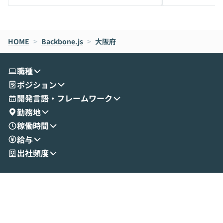
メルカリでの判断基準をもとに「なぜClau
それぞれの本当
de CodeはNGになりがちで、なぜCowork
スクごとに最適
なら安全なのか」を解説いただいた上で、C
すのは至難の業です。 そこで
HOME
oworkの基本的な機能をご紹介いただきま
>
Backbone.js
>
大阪府
は、LLMのフ
す。 続く公開デモでは、実際にCoworkを
ント構築の最前
使ってワークフローを構築する様子をお見
社松尾研究所の尾
職種
せいただきます。数分でワークフローが完
e・Codex・G
ポジション
成する手軽さや、Gmail等の外部サービス
分けの考え方を紐
とセキュアに連携できるポイントなど、実
使わなくなった
開発言語・フレームワーク
演を通じて具体的なイメージをお届けしま
らではの視点でお
勤務地
す。 後半のディスカッションでは、セキュ
のAIに絞るべ
稼働時間
リティの考え方や社内導入の進め方など、
迷っている方か
給与
現場目線でさらに深掘りしていきます。
最適化したい方
「自分の業務をAIで自動化してみたいけ
ご参加をお待ち
出社頻度
ど、何から始めればいいかわからない」と
いう方にこそ参加いただきたいイベントで
す。