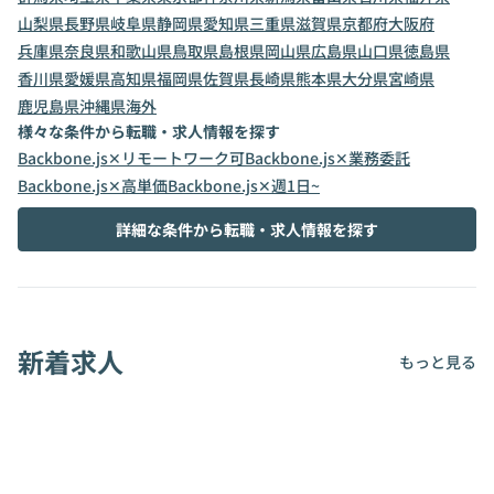
山梨県
長野県
岐阜県
静岡県
愛知県
三重県
滋賀県
京都府
大阪府
兵庫県
奈良県
和歌山県
鳥取県
島根県
岡山県
広島県
山口県
徳島県
香川県
愛媛県
高知県
福岡県
佐賀県
長崎県
熊本県
大分県
宮崎県
鹿児島県
沖縄県
海外
様々な条件から転職・求人情報を探す
Backbone.js✕リモートワーク可
Backbone.js✕業務委託
Backbone.js✕高単価
Backbone.js✕週1日~
詳細な条件から転職・求人情報を探す
新着求人
もっと見る