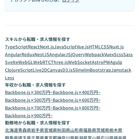
スキルから転職・求人情報を探す
TypeScript
React
Next.js
JavaScript
Vue.js
HTML
CSS
Nuxt.js
Angular
Redux
NestJS
AngularJS
jQuery
Webpack
Vuex
Scss
Sass
Svelte
WebGL
WebRTC
Three.js
WebSocket
Astro
PWA
gulp
ClojureScript
Live2D
Canvas
D3.js
Slim
elm
Bootstrap
Jamstack
Less
年収から転職・求人情報を探す
Backbone.js✕300万円~
Backbone.js✕400万円~
Backbone.js✕500万円~
Backbone.js✕600万円~
Backbone.js✕700万円~
Backbone.js✕800万円~
Backbone.js✕900万円~
勤務地から転職・求人情報を探す
北海道
青森県
岩手県
宮城県
秋田県
山形県
福島県
茨城県
栃木県
群馬県
埼玉県
千葉県
東京都
神奈川県
新潟県
富山県
石川県
福井県