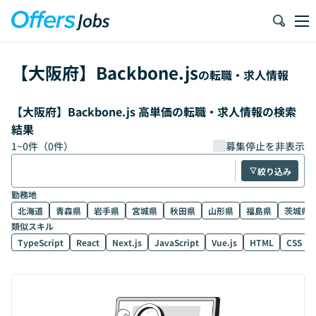
【
大阪府
】
Backbone.js
の転職・求人情報
【大阪府】Backbone.js 高単価の転職・求人情報の検索
結果
1
~
0
件（
0
件）
募集停止を非表示
絞り込み
勤務地
北海道
青森県
岩手県
宮城県
秋田県
山形県
福島県
茨城県
類似スキル
TypeScript
React
Next.js
JavaScript
Vue.js
HTML
CSS