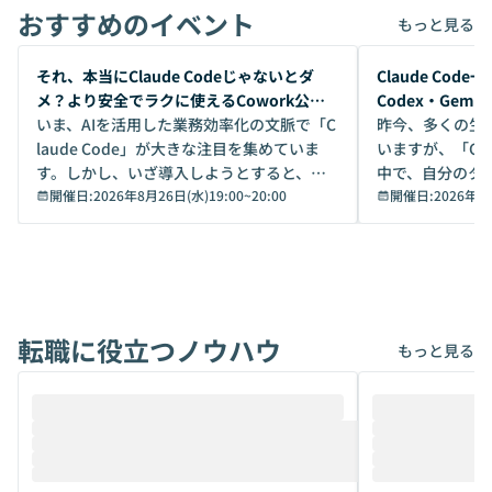
おすすめのイベント
もっと見る
開催前
開催前
それ、本当にClaude Codeじゃないとダ
Claude Co
メ？より安全でラクに使えるCowork公開
Codex・Gem
デモ
いま、AIを活用した業務効率化の文脈で「C
昨今、多くの生
laude Code」が大きな注目を集めていま
いますが、「Code
す。しかし、いざ導入しようとすると、セ
中で、自分のタ
キュリティ面の懸念や権限管理のハードル
開催日:
2026年8月26日(水)19:00
~
20:00
いいのか」を自
開催日:
2026年8
から、気軽に使えないケースも多いのでは
か？ 「なんとなく誰かが良いと言っていた
ないでしょうか。 Coworkは、非エンジニ
から」「SNS
アでも簡単に安全に扱えるよう作られた機
ら」と、周りの
能です。そして実は、日常の業務領域であ
ている方も少な
れば「Coworkで十分にカバーできる」だ
Iのポテンシャル
転職に役立つノウハウ
けでなく、想像以上の範囲まで自動化でき
は、評判ではな
もっと見る
ることは、まだあまり知られていません。
ているAIを選ぶこ
そこで本イベントでは、メルカリで生成AI
もやり取りを重
推進を担当されているハヤカワ五味氏をお
まで文脈を忘れず
迎えし、Coworkを使った業務自動化の実
キストだけでな
際を、公開デモを交えてわかりやすくお伝
うときに一番打率が
えします。 前半のLTでは、ハヤカワ氏より
え、次々と新し