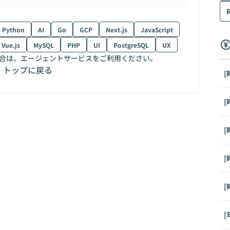
Python
AI
Go
GCP
Next.js
JavaScript
Vue.js
MySQL
PHP
UI
PostgreSQL
UX
合は、エージェントサービスをご利用ください。
トップに戻る
[
[
[
[
[
[