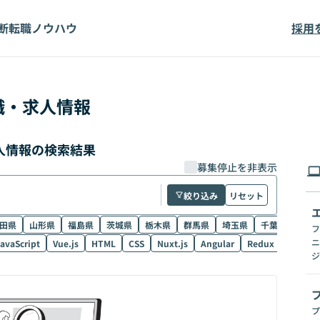
断
転職ノウハウ
採用
職・求人情報
求人情報の検索結果
募集停止を非表示
絞り込み
リセット
田県
山形県
福島県
茨城県
栃木県
群馬県
埼玉県
千葉県
東京
フ
ニ
avaScript
Vue.js
HTML
CSS
Nuxt.js
Angular
Redux
NestJS
ジ
プ