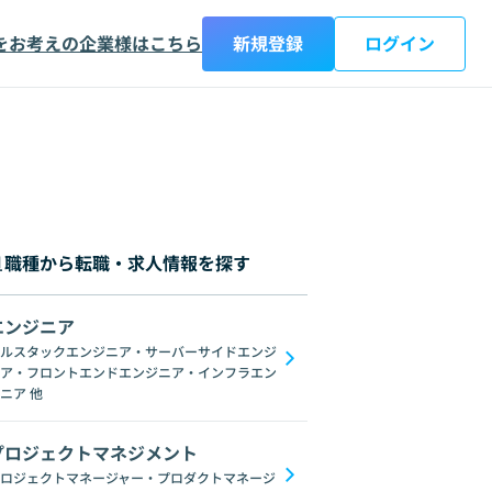
をお考えの企業様はこちら
新規登録
ログイン
職種から転職・求人情報を探す
エンジニア
都
神奈川県
新潟県
富山県
石川県
福井県
山梨県
長野県
岐阜
ルスタックエンジニア・サーバーサイドエンジ
ア・フロントエンドエンジニア・インフラエン
AngularJS
jQuery
Webpack
Vuex
Scss
Sass
Svelte
WebG
ニア
他
プロジェクトマネジメント
ロジェクトマネージャー・プロダクトマネージ