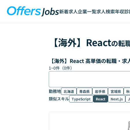
新着求人
企業一覧
求人検索
年収診
【
海外
】
React
の転
【海外】React 高単価の転職・
1
~
0
件（
0
件）
勤務地
北海道
青森県
岩手県
宮城県
秋
類似スキル
TypeScript
React
Next.js
J