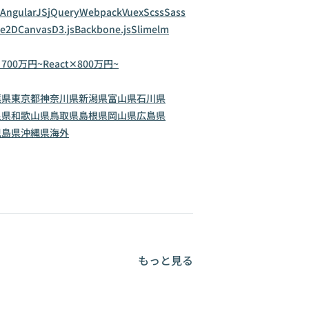
AngularJS
jQuery
Webpack
Vuex
Scss
Sass
ve2D
Canvas
D3.js
Backbone.js
Slim
elm
✕700万円~
React✕800万円~
葉県
東京都
神奈川県
新潟県
富山県
石川県
良県
和歌山県
鳥取県
島根県
岡山県
広島県
児島県
沖縄県
海外
もっと見る