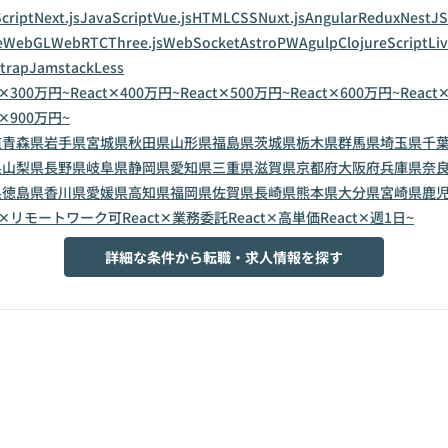
cript
Next.js
JavaScript
Vue.js
HTML
CSS
Nuxt.js
Angular
Redux
NestJS
e
WebGL
WebRTC
Three.js
WebSocket
Astro
PWA
gulp
ClojureScript
Li
trap
Jamstack
Less
t✕300万円~
React✕400万円~
React✕500万円~
React✕600万円~
React
t✕900万円~
道
青森県
岩手県
宮城県
秋田県
山形県
福島県
茨城県
栃木県
群馬県
埼玉県
千
県
山梨県
長野県
岐阜県
静岡県
愛知県
三重県
滋賀県
京都府
大阪府
兵庫県
奈
県
徳島県
香川県
愛媛県
高知県
福岡県
佐賀県
長崎県
熊本県
大分県
宮崎県
鹿
ct✕リモートワーク可
React✕業務委託
React✕高単価
React✕週1日~
詳細な条件から転職・求人情報を探す