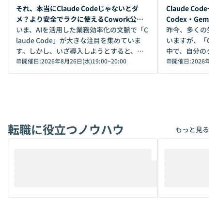
開催前
開催前
それ、本当にClaude Codeじゃないとダ
Claude Co
メ？より安全でラクに使えるCowork公開
Codex・Gem
デモ
いま、AIを活用した業務効率化の文脈で「C
昨今、多くの生
laude Code」が大きな注目を集めていま
いますが、「Code
す。しかし、いざ導入しようとすると、セ
中で、自分のタ
キュリティ面の懸念や権限管理のハードル
開催日:
2026年8月26日(水)19:00
~
20:00
いいのか」を自
開催日:
2026年8
から、気軽に使えないケースも多いのでは
か？ 「なんとなく誰かが良いと言っていた
ないでしょうか。 Coworkは、非エンジニ
から」「SNS
アでも簡単に安全に扱えるよう作られた機
ら」と、周りの
能です。そして実は、日常の業務領域であ
ている方も少な
れば「Coworkで十分にカバーできる」だ
Iのポテンシャル
転職に役立つノウハウ
けでなく、想像以上の範囲まで自動化でき
は、評判ではな
もっと見る
ることは、まだあまり知られていません。
ているAIを選ぶこ
そこで本イベントでは、メルカリで生成AI
もやり取りを重
推進を担当されているハヤカワ五味氏をお
まで文脈を忘れず
迎えし、Coworkを使った業務自動化の実
キストだけでな
際を、公開デモを交えてわかりやすくお伝
うときに一番打率が
えします。 前半のLTでは、ハヤカワ氏より
え、次々と新し
メルカリでの判断基準をもとに「なぜClau
それぞれの本当
de CodeはNGになりがちで、なぜCowork
スクごとに最適