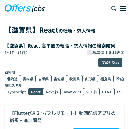
【
滋賀県
】
React
の転職・求人情報
【滋賀県】React 高単価の転職・求人情報の検索結果
1
~
1
件（
1
件）
募集停止を非表示
絞り込み
勤務地
北海道
青森県
岩手県
宮城県
秋田県
山形県
福島県
茨城県
類似スキル
TypeScript
React
Next.js
JavaScript
Vue.js
HTML
CSS
【Flutter/週２〜/フルリモート】動画配信アプリの
新規・追加開発