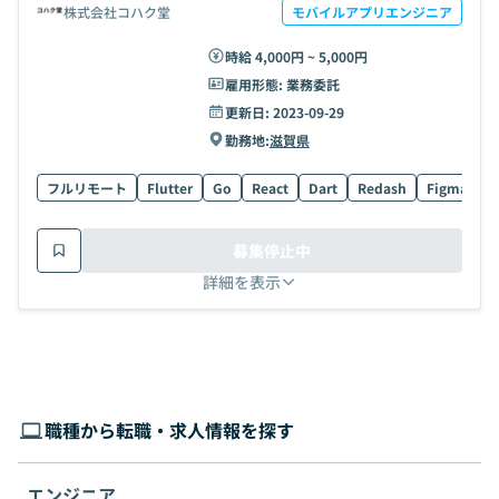
株式会社コハク堂
モバイルアプリエンジニア
時給 4,000円 ~ 5,000円
雇用形態:
業務委託
更新日:
2023-09-29
勤務地:
滋賀県
フルリモート
Flutter
Go
React
Dart
Redash
Figma
S
募集停止中
詳細を表示
職種から転職・求人情報を探す
エンジニア