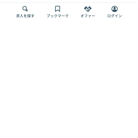
求人を探す
ブックマーク
オファー
ログイン
メディア
サービス
キャリアアップ
採用担当者さま
各種媒体
を目指す
トップページ
Offers AI
Offers
ログイン
利用規約
新規登録・ロ
RPO
Magazine
プライバシー
グイン
Offers HR
予算型リテー
ポリシー
案件を探す
Magazine
導入事例
ナー
外部送信ツー
Offers 職務経
Offers デジタ
ルの一覧
歴
ル人材総研
お役立ち
人事AIコンサ
Offers AI
資料
ルティング
Harness
企業を探す
よくある
求人掲載無料
イベント情報
ご質問
プラン
ヘルプページ
掲載企業/求人