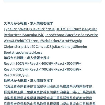
スキルから転職・求人情報を探す
TypeScript
Next.js
JavaScript
Vue.js
HTML
CSS
Nuxt.js
Angular
Redux
NestJS
AngularJS
jQuery
Webpack
Vuex
Scss
Sass
Svelte
WebGL
WebRTC
Three.js
WebSocket
Astro
PWA
gulp
ClojureScript
Live2D
Canvas
D3.js
Backbone.js
Slim
elm
Bootstrap
Jamstack
Less
年収から転職・求人情報を探す
React✕300万円~
React✕400万円~
React✕500万円~
React✕600万円~
React✕700万円~
React✕800万円~
React✕900万円~
勤務地から転職・求人情報を探す
北海道
青森県
岩手県
宮城県
秋田県
山形県
福島県
茨城県
栃木県
群馬県
埼玉県
千葉県
東京都
神奈川県
新潟県
富山県
石川県
福井県
山梨県
長野県
岐阜県
静岡県
愛知県
三重県
滋賀県
京都府
大阪府
兵庫県
奈良県
和歌山県
鳥取県
島根県
岡山県
広島県
山口県
徳島県