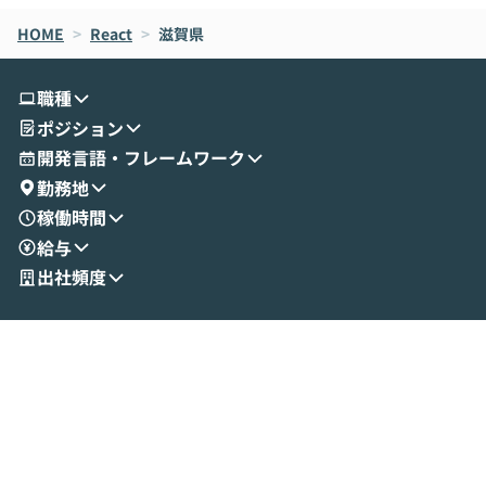
なら安全なのか」を解説いただいた上で、C
すのは至難の業です。 そこで
HOME
oworkの基本的な機能をご紹介いただきま
>
React
>
滋賀県
は、LLMのフ
す。 続く公開デモでは、実際にCoworkを
ント構築の最前
使ってワークフローを構築する様子をお見
社松尾研究所の尾
職種
せいただきます。数分でワークフローが完
e・Codex・G
ポジション
成する手軽さや、Gmail等の外部サービス
分けの考え方を紐
とセキュアに連携できるポイントなど、実
使わなくなった
開発言語・フレームワーク
演を通じて具体的なイメージをお届けしま
らではの視点でお
勤務地
す。 後半のディスカッションでは、セキュ
のAIに絞るべ
稼働時間
リティの考え方や社内導入の進め方など、
迷っている方か
給与
現場目線でさらに深掘りしていきます。
最適化したい方
「自分の業務をAIで自動化してみたいけ
ご参加をお待ち
出社頻度
ど、何から始めればいいかわからない」と
いう方にこそ参加いただきたいイベントで
す。