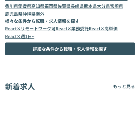
香川県
愛媛県
高知県
福岡県
佐賀県
長崎県
熊本県
大分県
宮崎県
鹿児島県
沖縄県
海外
様々な条件から転職・求人情報を探す
React✕リモートワーク可
React✕業務委託
React✕高単価
React✕週1日~
詳細な条件から転職・求人情報を探す
新着求人
もっと見る