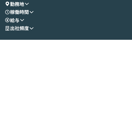
演を通じて具体的なイメージをお届けしま
らではの視点でお
勤務地
す。 後半のディスカッションでは、セキュ
のAIに絞るべ
稼働時間
リティの考え方や社内導入の進め方など、
迷っている方か
給与
現場目線でさらに深掘りしていきます。
最適化したい方
「自分の業務をAIで自動化してみたいけ
ご参加をお待ち
出社頻度
ど、何から始めればいいかわからない」と
いう方にこそ参加いただきたいイベントで
す。