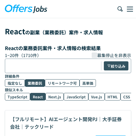
React
の副業（業務委託）案件・求人情報
Reactの業務委託案件・求人情報の検索結果
1
~
20
件（
1710
件）
募集停止を非表示
絞り込み
詳細条件
指定なし
業務委託
リモートワーク可
高単価
類似スキル
TypeScript
React
Next.js
JavaScript
Vue.js
HTML
CSS
【フルリモート】AIエージェント開発PJ｜大手証券
会社｜テックリード