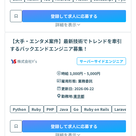
登録して求人に応募する
詳細を表示
【大手・エンタメ案件】最新技術でトレンドを牽引
するバックエンドエンジニア募集！
株式会社Y's
サーバーサイドエンジニア
時給 3,000円 ~ 5,000円
雇用形態:
業務委託
更新日:
2026-06-22
勤務地:
東京都
Python
Ruby
PHP
Java
Go
Ruby on Rails
Laravel
S
登録して求人に応募する
詳細を表示