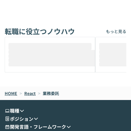
ないでしょうか。 Coworkは、非エンジニ
から」「SNS
アでも簡単に安全に扱えるよう作られた機
ら」と、周りの
能です。そして実は、日常の業務領域であ
ている方も少な
れば「Coworkで十分にカバーできる」だ
Iのポテンシャル
転職に役立つノウハウ
けでなく、想像以上の範囲まで自動化でき
は、評判ではな
もっと見る
ることは、まだあまり知られていません。
ているAIを選ぶこ
そこで本イベントでは、メルカリで生成AI
もやり取りを重
推進を担当されているハヤカワ五味氏をお
まで文脈を忘れず
迎えし、Coworkを使った業務自動化の実
キストだけでな
際を、公開デモを交えてわかりやすくお伝
うときに一番打率が
えします。 前半のLTでは、ハヤカワ氏より
え、次々と新し
メルカリでの判断基準をもとに「なぜClau
それぞれの本当
de CodeはNGになりがちで、なぜCowork
スクごとに最適
なら安全なのか」を解説いただいた上で、C
すのは至難の業です。 そこで
HOME
oworkの基本的な機能をご紹介いただきま
>
React
>
業務委託
は、LLMのフ
す。 続く公開デモでは、実際にCoworkを
ント構築の最前
使ってワークフローを構築する様子をお見
社松尾研究所の尾
職種
せいただきます。数分でワークフローが完
e・Codex・G
ポジション
成する手軽さや、Gmail等の外部サービス
分けの考え方を紐
とセキュアに連携できるポイントなど、実
使わなくなった
開発言語・フレームワーク