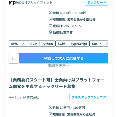
株式会社フリックフィット
テックリード
時給 6,000円 ~ 8,000円
雇用形態:
業務委託から正社員
更新日:
2026-07-15
勤務地:
東京都
AWS
AI
GCP
Python
Swift
TypeScript
Kotlin
React
登録して求人に応募する
詳細を表示
【業務委託スタート可】士業向けAIプラットフォー
ム開発を主導するテックリード募集
Liber&X株式会社
フルスタックエンジニア
月給 60万円 ~ 100万円
雇用形態:
業務委託から正社員