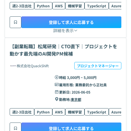
週2-3日出社
Python
AWS
機械学習
TypeScript
Azure
Re
登録して求人に応募する
詳細を表示
【副業転職】松尾研発｜CTO直下｜プロジェクトを
動かす最先端のAI開発PM候補
株式会社QuackShift
プロジェクトマネージャー
時給 3,000円 ~ 5,000円
雇用形態:
業務委託から正社員
更新日:
2026-06-05
勤務地:
東京都
週2-3日出社
Python
AWS
機械学習
TypeScript
Azure
Re
登録して求人に応募する