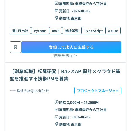
雇用形態:
業務委託から正社員
更新日:
2026-06-05
勤務地:
東京都
週1日出社
Python
AWS
機械学習
TypeScript
Azure
Rea
登録して求人に応募する
詳細を表示
【副業転職】松尾研発｜RAG×API設計×クラウド基
盤を推進する技術PMを募集
株式会社QuackShift
プロジェクトマネージャー
時給 3,000円 ~ 15,000円
雇用形態:
業務委託から正社員
更新日:
2026-06-05
勤務地:
東京都