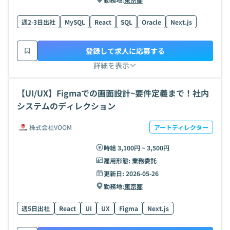
週2-3日出社
MySQL
React
SQL
Oracle
Next.js
登録して求人に応募する
詳細を表示
【UI/UX】Figmaでの画面設計~要件定義まで！社内
システムのディレクション
株式会社VOOM
アートディレクター
時給 3,100円 ~ 3,500円
雇用形態:
業務委託
更新日:
2026-05-26
勤務地:
東京都
週5日出社
React
UI
UX
Figma
Next.js