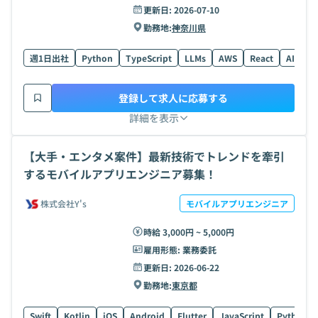
更新日:
2026-07-10
勤務地:
神奈川県
週1日出社
Python
TypeScript
LLMs
AWS
React
AI
G
登録して求人に応募する
詳細を表示
【大手・エンタメ案件】最新技術でトレンドを牽引
するモバイルアプリエンジニア募集！
株式会社Y's
モバイルアプリエンジニア
時給 3,000円 ~ 5,000円
雇用形態:
業務委託
更新日:
2026-06-22
勤務地:
東京都
Swift
Kotlin
iOS
Android
Flutter
JavaScript
Python