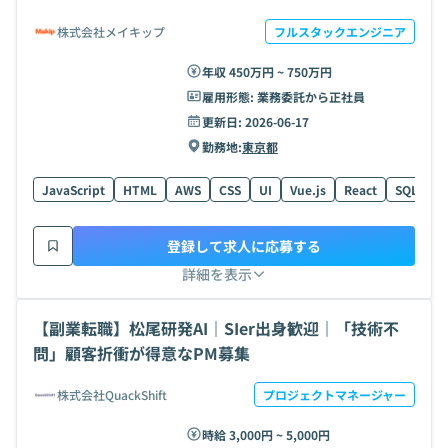
株式会社メイキップ
フルスタックエンジニア
年収 450万円 ~ 750万円
雇用形態:
業務委託から正社員
更新日:
2026-06-17
勤務地:
東京都
JavaScript
HTML
AWS
CSS
UI
Vue.js
React
SQL
AI
登録して求人に応募する
詳細を表示
【副業転職】松尾研発AI｜SIer出身歓迎｜「技術不
問」顧客折衝が得意なPM募集
株式会社QuackShift
プロジェクトマネージャー
時給 3,000円 ~ 5,000円