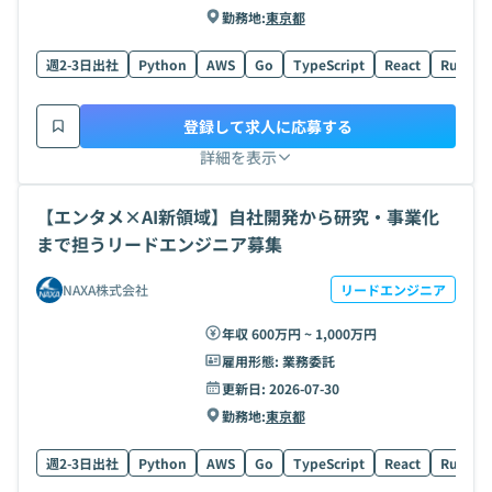
勤務地:
東京都
週2-3日出社
Python
AWS
Go
TypeScript
React
Rust
登録して求人に応募する
詳細を表示
【エンタメ×AI新領域】自社開発から研究・事業化
まで担うリードエンジニア募集
NAXA株式会社
リードエンジニア
年収 600万円 ~ 1,000万円
雇用形態:
業務委託
更新日:
2026-07-30
勤務地:
東京都
週2-3日出社
Python
AWS
Go
TypeScript
React
Rust