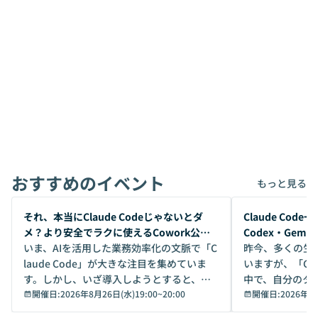
おすすめのイベント
もっと見る
開催前
開催前
それ、本当にClaude Codeじゃないとダ
Claude Co
メ？より安全でラクに使えるCowork公開
Codex・Gem
デモ
いま、AIを活用した業務効率化の文脈で「C
昨今、多くの生
laude Code」が大きな注目を集めていま
いますが、「Code
す。しかし、いざ導入しようとすると、セ
中で、自分のタ
キュリティ面の懸念や権限管理のハードル
開催日:
2026年8月26日(水)19:00
~
20:00
いいのか」を自
開催日:
2026年8
から、気軽に使えないケースも多いのでは
か？ 「なんとなく誰かが良いと言っていた