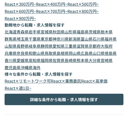
React✕300万円~
React✕400万円~
React✕500万円~
React✕600万円~
React✕700万円~
React✕800万円~
React✕900万円~
勤務地から転職・求人情報を探す
北海道
青森県
岩手県
宮城県
秋田県
山形県
福島県
茨城県
栃木県
群馬県
埼玉県
千葉県
東京都
神奈川県
新潟県
富山県
石川県
福井県
山梨県
長野県
岐阜県
静岡県
愛知県
三重県
滋賀県
京都府
大阪府
兵庫県
奈良県
和歌山県
鳥取県
島根県
岡山県
広島県
山口県
徳島県
香川県
愛媛県
高知県
福岡県
佐賀県
長崎県
熊本県
大分県
宮崎県
鹿児島県
沖縄県
海外
様々な条件から転職・求人情報を探す
React✕リモートワーク可
React✕業務委託
React✕高単価
React✕週1日~
詳細な条件から転職・求人情報を探す