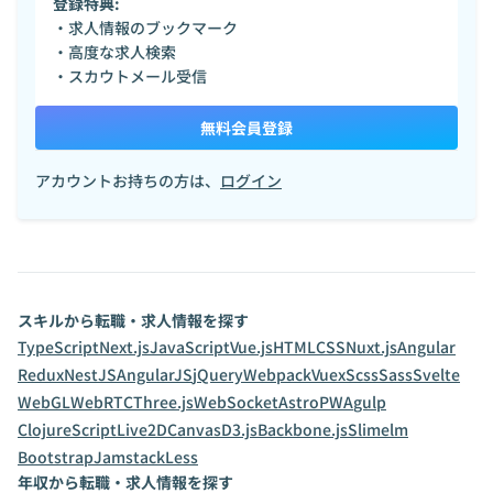
登録特典:
・求人情報のブックマーク
・高度な求人検索
・スカウトメール受信
無料会員登録
アカウントお持ちの方は、
ログイン
スキルから転職・求人情報を探す
TypeScript
Next.js
JavaScript
Vue.js
HTML
CSS
Nuxt.js
Angular
Redux
NestJS
AngularJS
jQuery
Webpack
Vuex
Scss
Sass
Svelte
WebGL
WebRTC
Three.js
WebSocket
Astro
PWA
gulp
ClojureScript
Live2D
Canvas
D3.js
Backbone.js
Slim
elm
Bootstrap
Jamstack
Less
年収から転職・求人情報を探す