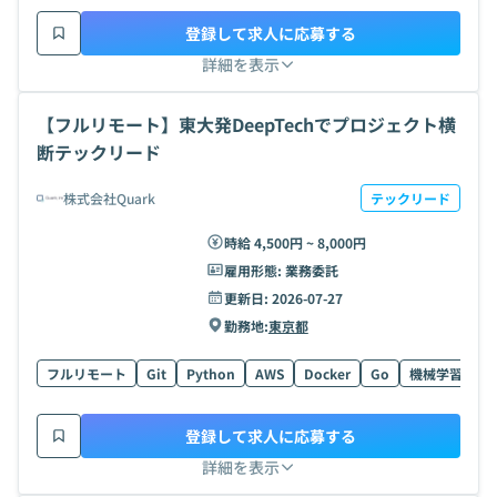
登録して求人に応募する
詳細を表示
【フルリモート】東大発DeepTechでプロジェクト横
断テックリード
株式会社Quark
テックリード
時給 4,500円 ~ 8,000円
雇用形態:
業務委託
更新日:
2026-07-27
勤務地:
東京都
フルリモート
Git
Python
AWS
Docker
Go
機械学習
Ty
登録して求人に応募する
詳細を表示