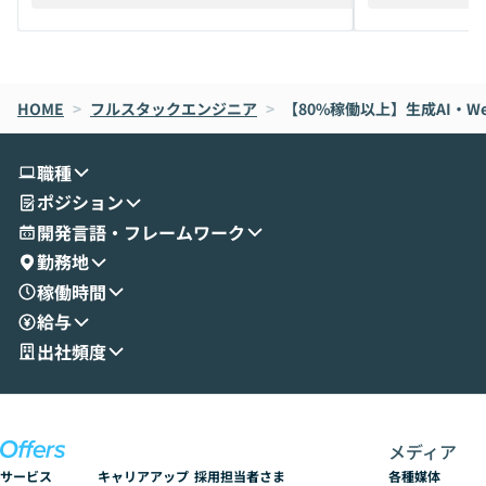
えします。 前半のLTでは、ハヤカワ氏より
え、次々と新し
メルカリでの判断基準をもとに「なぜClau
それぞれの本当
de CodeはNGになりがちで、なぜCowork
スクごとに最適
なら安全なのか」を解説いただいた上で、C
すのは至難の業です。 そこで
HOME
oworkの基本的な機能をご紹介いただきま
>
フルスタックエンジニア
>
【80%稼働以上】生成AI・
は、LLMのフ
す。 続く公開デモでは、実際にCoworkを
ント構築の最前
使ってワークフローを構築する様子をお見
社松尾研究所の尾
職種
せいただきます。数分でワークフローが完
e・Codex・G
ポジション
成する手軽さや、Gmail等の外部サービス
分けの考え方を紐
とセキュアに連携できるポイントなど、実
使わなくなった
開発言語・フレームワーク
演を通じて具体的なイメージをお届けしま
らではの視点でお
勤務地
す。 後半のディスカッションでは、セキュ
のAIに絞るべ
稼働時間
リティの考え方や社内導入の進め方など、
迷っている方か
給与
現場目線でさらに深掘りしていきます。
最適化したい方
「自分の業務をAIで自動化してみたいけ
ご参加をお待ち
出社頻度
ど、何から始めればいいかわからない」と
いう方にこそ参加いただきたいイベントで
す。
メディア
サービス
キャリアアップ
採用担当者さま
各種媒体