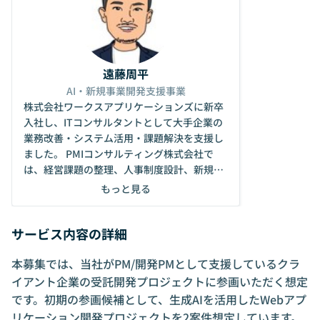
遠藤周平
AI・新規事業開発支援事業
株式会社ワークスアプリケーションズに新卒
入社し、ITコンサルタントとして大手企業の
業務改善・システム活用・課題解決を支援し
ました。 PMIコンサルティング株式会社で
は、経営課題の整理、人事制度設計、新規事
業の商品企画、PoC推進、事業ロードマップ
もっと見る
策定、PMO支援などに従事しました。 株式
会社dotDでは、大企業やスタートアップの新
サービス内容の詳細
規事業立ち上げ・検証・事業化支援を担当し
ました。構想段階から、顧客課題の整理、仮
本募集では、当社がPM/開発PMとして支援しているクラ
説検証、プロジェクトマネジメント、実行フ
ェーズまで伴走する経験を積みました。 その
イアント企業の受託開発プロジェクトに参画いただく想定
後、2022年10月に株式会社クノテロスを設立
です。初期の参画候補として、生成AIを活用したWebアプ
しました。現在は、AI・新規事業開発・プロ
リケーション開発プロジェクトを2案件想定しています。