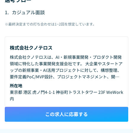
などに関心のあるエンジニア・開発PM・デ
ザイナーの方と、長期的に一緒に取り組める
カジュアル面談
関係を作っていきたいと考えています。 まだ
小さな会社ですが、その分、案件単位での関
※最終決定までの打ち合わせは1~2回を想定しています。
わりにとどまらず、今後の事業づくりやチー
ムづくりにも近い距離で関わっていただける
可能性があります。
株式会社クノテロス
株式会社クノテロスは、AI・新規事業開発・プロダクト開発
領域に特化した事業開発支援会社です。 大企業やスタートア
ップの新規事業・AI活用プロジェクトに対して、構想整理、
要件定義PoC/MVP設計、プロジェクトマネジメント、開発
体制構築までを伴走しています。 特徴は、単なるコンサルテ
所在地
ィングや開発請負ではなく、事業側と開発側の間に入り、曖
東京都 港区 虎ノ門4-1-1 神谷町トラストタワー 23F WeWork
昧な構想を実際に動くプロダクトや検証プロジェクトへ落と
内
し込むことです。 現在は、AIを活用した業務アプリケーショ
ン、研修・教育系プロダクト、RAG/チャットボット、業務改
この求人に応募する
善ツールなど、複数のプロダクト開発案件に関わっていま
す。 今後は、AI・新規事業開発支援で得た知見をもとに、自
社プロダクトの開発にも挑戦していきます。受託案件を通じ