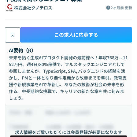
株式会社クノテロス
2ヶ月前
更新
この求人に応募する
AI要約（β）
未来を拓く生成AIプロダクト開発の最前線へ！年収768万～11
52万円、週4日/80%稼働で、フルスタックエンジニアとして
参画しませんか。TypeScript, SPA, バックエンドの経験を活
かし、PMと一体となり要件定義から改善までを牽引。教育支
援や新規事業をAIで革新し、あなたの技術が社会の未来を形
作る。中長期的な挑戦で、キャリアの新たな章を共に刻みま
しょう。
時給 4,000円 ~ 6,000円
給与・報酬
120時間 ~ 168時間（週30 ~ 42時間）
稼働時間
求人情報をご覧いただくには会員登録が必要になります