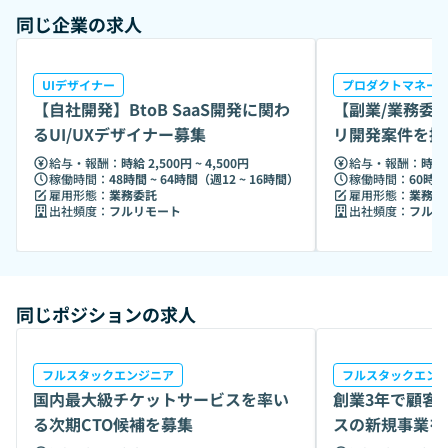
て実践的な開発経験を積みながら、将来的には自社サービス
同じ企業の求人
の立ち上げにも関われる環境を作っていきたいと考えていま
す。
UIデザイナー
プロダクトマネー
【自社開発】BtoB SaaS開発に関わ
【副業/業務委託
るUI/UXデザイナー募集
リ開発案件を推
給与・報酬：
時給 2,500円 ~ 4,500円
給与・報酬：
時給 
稼働時間：
48時間 ~ 64時間（週12 ~ 16時間）
稼働時間：
60時間
雇用形態：
業務委託
雇用形態：
業務委
出社頻度：
フルリモート
出社頻度：
フルリ
同じポジションの求人
フルスタックエンジニア
フルスタックエン
国内最大級チケットサービスを率い
創業3年で顧客3
る次期CTO候補を募集
スの新規事業を