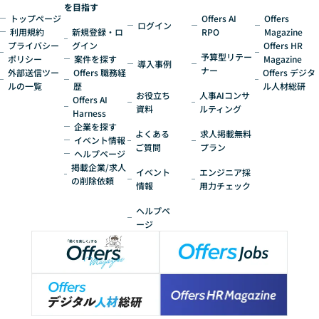
を目指す
トップページ
Offers AI
Offers
ログイン
利用規約
新規登録・ロ
RPO
Magazine
プライバシー
グイン
Offers HR
予算型リテー
ポリシー
案件を探す
Magazine
導入事例
ナー
外部送信ツー
Offers 職務経
Offers デジタ
ルの一覧
歴
ル人材総研
お役立ち
人事AIコンサ
Offers AI
資料
ルティング
Harness
企業を探す
よくある
求人掲載無料
イベント情報
ご質問
プラン
ヘルプページ
掲載企業/求人
イベント
エンジニア採
の削除依頼
情報
用力チェック
ヘルプペ
ージ