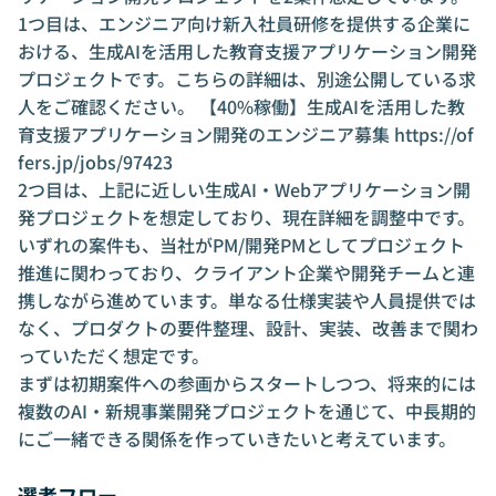
ダクト開発領域を中心に、PM/開発PMとして
1つ目は、エンジニア向け新入社員研修を提供する企業に
複数のプロジェクトを推進しています。大企
おける、生成AIを活用した教育支援アプリケーション開発
業向けのAI活用プロジェクト、業務支援アプ
プロジェクトです。こちらの詳細は、別途公開している求
リケーション、RAG/チャットボット、研修・
人をご確認ください。 【40%稼働】生成AIを活用した教
教育系プロダクト、自治体・スタートアップ
育支援アプリケーション開発のエンジニア募集
支援案件など、構想整理から要件定義、PoC/
https://of
MVP設計、開発推進まで幅広く支援していま
fers.jp/jobs/97423
す。 また、2025年4月よりグロービス経営大
2つ目は、上記に近しい生成AI・Webアプリケーション開
学院に入学し、MBA取得に向けて学びなが
発プロジェクトを想定しており、現在詳細を調整中です。
ら、今後は大企業の新規事業開発をより再現
いずれの案件も、当社がPM/開発PMとしてプロジェクト
性高く進めるための自社プロダクト開発にも
推進に関わっており、クライアント企業や開発チームと連
取り組んでいく予定です。 強みは、事業側と
携しながら進めています。単なる仕様実装や人員提供では
開発側の間に入り、曖昧な構想や顧客課題を
なく、プロダクトの要件整理、設計、実装、改善まで関わ
具体的なプロダクト・検証計画・開発タスク
へ落とし込むことです。単なるコンサルティ
っていただく想定です。
ングや開発支援ではなく、事業の前進に必要
まずは初期案件への参画からスタートしつつ、将来的には
な論点整理、意思決定支援、チーム組成、実
複数のAI・新規事業開発プロジェクトを通じて、中長期的
行推進まで伴走するスタイルを大切にしてい
にご一緒できる関係を作っていきたいと考えています。
ます。 現在は、AI・Webアプリケーション開
発、新規事業のPoC/MVP開発、開発PM支援
選考フロー