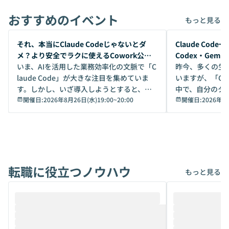
おすすめのイベント
もっと見る
開催前
開催前
それ、本当にClaude Codeじゃないとダ
Claude Co
メ？より安全でラクに使えるCowork公開
Codex・Gem
デモ
いま、AIを活用した業務効率化の文脈で「C
昨今、多くの生
laude Code」が大きな注目を集めていま
いますが、「Code
す。しかし、いざ導入しようとすると、セ
中で、自分のタ
キュリティ面の懸念や権限管理のハードル
開催日:
2026年8月26日(水)19:00
~
20:00
いいのか」を自
開催日:
2026年8
から、気軽に使えないケースも多いのでは
か？ 「なんとなく誰かが良いと言っていた
ないでしょうか。 Coworkは、非エンジニ
から」「SNS
アでも簡単に安全に扱えるよう作られた機
ら」と、周りの
能です。そして実は、日常の業務領域であ
ている方も少な
れば「Coworkで十分にカバーできる」だ
Iのポテンシャル
転職に役立つノウハウ
けでなく、想像以上の範囲まで自動化でき
は、評判ではな
もっと見る
ることは、まだあまり知られていません。
ているAIを選ぶこ
そこで本イベントでは、メルカリで生成AI
もやり取りを重
推進を担当されているハヤカワ五味氏をお
まで文脈を忘れず
迎えし、Coworkを使った業務自動化の実
キストだけでな
際を、公開デモを交えてわかりやすくお伝
うときに一番打率が