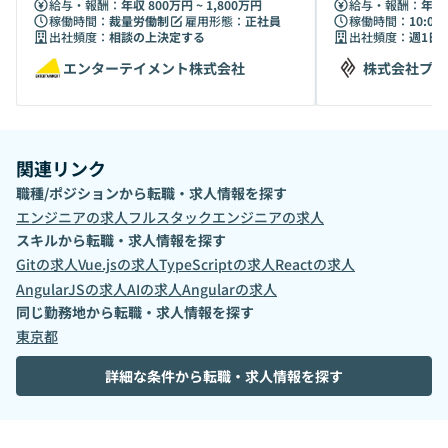
ジニア
給与・報酬：
年収 800万円 ~ 1,800万円
給与・報酬：
年収 
稼働時間：
裁量労働制
雇用形態：
正社員
稼働時間：
10:00 
出社頻度：
相談の上決定する
出社頻度：
週1日
エンターテイメント株式会社
株式会社プロ
関連リンク
職種/ポジションから転職・求人情報を探す
エンジニア
の求人
フルスタックエンジニア
の求人
スキルから転職・求人情報を探す
Git
の求人
Vue.js
の求人
TypeScript
の求人
React
の求人
AngularJS
の求人
AI
の求人
Angular
の求人
同じ勤務地から転職・求人情報を探す
東京都
詳細な条件から転職・求人情報を探す