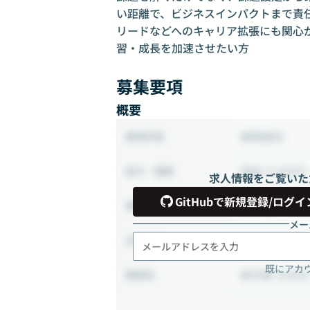
い距離で、ビジネスインパクトまで責任
リードなどへのキャリア拡張にも関心が
習・成長を加速させたい方
募集要項
概要
業務委託
雇用形態
時給 4,500円 
給与・報酬
求人情報をご覧いた
GitHubで新規登録/ログイ
80時間 ~ 16
稼働時間
メー
月1日出社
出社頻度
既にアカ
東京都 文京区 本
勤務地