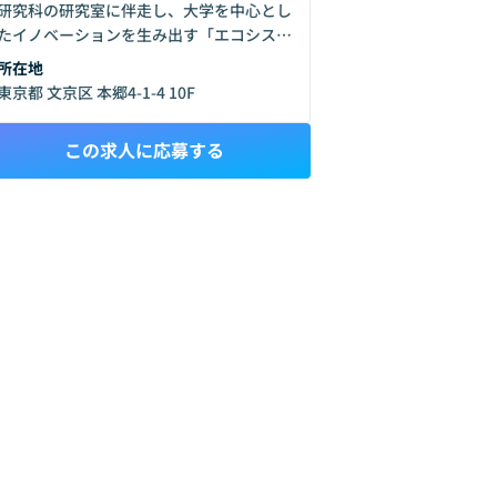
研究科の研究室に伴走し、大学を中心とし
たイノベーションを生み出す「エコシステ
ム」を作り、大きく発展させることを目的
所在地
に2020年2月に設立されました。先端技術
東京都 文京区 本郷4-1-4 10F
の社会実装と、企業の次世代を担う人材や
スタートアップ企業の育成を推進し、AI技
この求人に応募する
術を中心とした価値の連鎖を生み出してい
きたいと考えています。AI分野を中心に先
端技術の進展が目覚しく、産業構造の大き
な転換期を迎える中で、AI技術が社会にも
たらすイノベーション・スパイラルの起点
となることを目指しています。