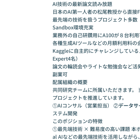
AI技術の最新論文読み放題
日本のAI第一人者の松尾教授から直接
最先端の技術を扱うプロジェクト多数
Sandbox環境充実
業務外の自己研鑽用にA100が８台利用
各種生成AIツールなどの月額利用料の
Kaggleに自主的にチャレンジしているメン
Expert4名）
論文の輪読会やライトな勉強会など活
副業可
配属組織の概要
共同研究チームに所属いただきます。 
プロジェクトを推進しています。
①AIコンサル（営業担当） ②
データサ
ステム開発
このポジションの特徴
①最先端技術 × 難易度の高い課題 本ポ
al AIなどの最先端技術を活用しな