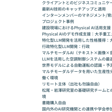
クライアントとのビジネスコミュニケ
最新AI技術のキャッチアップと適用
インターンメンバーのマネジメント/育
プロジェクト事例
建設現場におけるPhysical AI活用
Physical AIのデモ作成支援：大手重
特化型LLM開発を活用した性格獲得：
行政特化型LLM開発：行政
マルチモーダルAI（テキスト×画像
LLMを活用した空調制御システムの最
世界モデルによる自動運転の認識・予
マルチモーダルデータを用いた生産性
働く環境
リモート主体（出社も勿論自由）
松尾・岩澤研究室の基礎研究チームとの
境
書籍購入自由
国内外のAI研究機関との連携や学会参