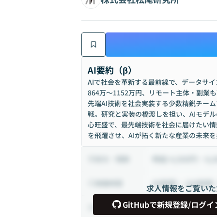
AI要約（β）
AIで社会を革新する最前線で、データサ
864万〜1152万円、リモート主体・副
先端AI技術を社会実装する少数精鋭チー
戦。研究と実装の橋渡しを担い、AIモデ
心旺盛で、最先端技術を社会に届けたい情
を飛躍させ、AIが拓く新たな産業の未来
時給 4,500円 ~ 6,
給与・報酬
80時間 ~ 160時間
稼働時間
求人情報をご覧いた
GitHubで新規登録/ログイ
業務委託
雇用形態