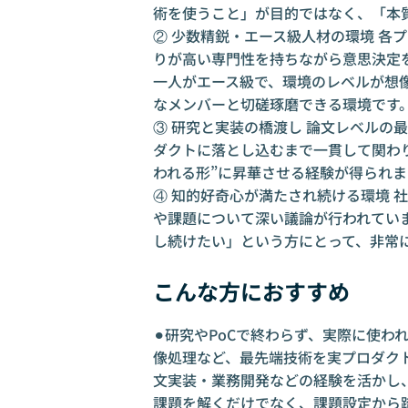
術を使うこと」が目的ではなく、「本
② 少数精鋭・エース級人材の環境 各
りが高い専門性を持ちながら意思決定
一人がエース級で、環境のレベルが想
なメンバーと切磋琢磨できる環境です
③ 研究と実装の橋渡し 論文レベルの
ダクトに落とし込むまで一貫して関わり
われる形”に昇華させる経験が得られま
④ 知的好奇心が満たされ続ける環境 
や課題について深い議論が行われてい
し続けたい」という方にとって、非常
こんな方におすすめ
⚫︎研究やPoCで終わらず、実際に使われ
像処理など、最先端技術を実プロダクト・
文実装・業務開発などの経験を活かし、
課題を解くだけでなく、課題設定から踏