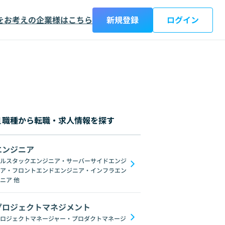
をお考えの企業様はこちら
新規登録
ログイン
職種から転職・求人情報を探す
エンジニア
ルスタックエンジニア・サーバーサイドエンジ
ア・フロントエンドエンジニア・インフラエン
C#
GraphQL
SpringFramework
Redis
C++
Oracle
Django
C
ニア
他
プロジェクトマネジメント
ロジェクトマネージャー・プロダクトマネージ