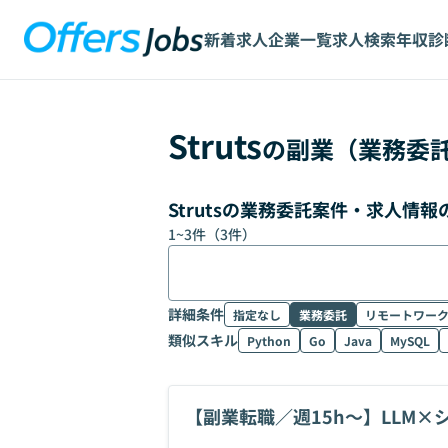
新着求人
企業一覧
求人検索
年収診
Struts
の副業（業務委
Strutsの業務委託案件・求人情
1
~
3
件（
3
件）
詳細条件
指定なし
業務委託
リモートワー
類似スキル
Python
Go
Java
MySQL
【副業転職／週15h〜】LLM
集！