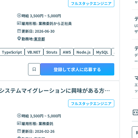
ャ
フルスタックエンジニア
時給 3,500円 ~ 5,000円
雇用形態:
業務委託から正社員
U
更新日:
2026-06-30
ザ
勤務地:
東京都
TypeScript
VB.NET
Struts
AWS
Node.js
MySQL
Azure
Rea
デ
ー
登録して求人に応募する
エ
M×システムマイグレーションに興味がある方募
ッ
フルスタックエンジニア
時給 3,500円 ~ 5,000円
雇用形態:
業務委託
更新日:
2026-02-26