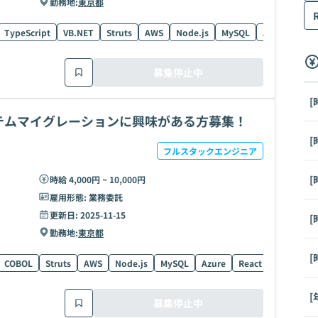
勤務地:
東京都
TypeScript
VB.NET
Struts
AWS
Node.js
MySQL
Azure
Rea
募集停止中
[
テムマイグレーションに興味がある方募集！
[
フルスタックエンジニア
[
時給 4,000円 ~ 10,000円
雇用形態:
業務委託
更新日:
2025-11-15
[
勤務地:
東京都
[
COBOL
Struts
AWS
Node.js
MySQL
Azure
React
PostgreS
[
募集停止中