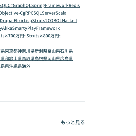
SQL
C#
GraphQL
SpringFramework
Redis
Objective-C
gRPC
SQLServer
Scala
Drupal
Elixir
Lisp
Struts2
COBOL
Haskell
y
Akka
Smarty
PlayFramework
uts✕700万円~
Struts✕800万円~
葉県
東京都
神奈川県
新潟県
富山県
石川県
良県
和歌山県
鳥取県
島根県
岡山県
広島県
児島県
沖縄県
海外
もっと見る