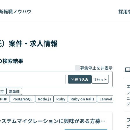
断
転職ノウハウ
採用
託）案件・求人情報
報の検索結果
募集停止を非表示
絞り込み
リセット
ク可
高単価
フ
ニ
PHP
PostgreSQL
Node.js
Ruby
Ruby on Rails
Laravel
SQL
ジ
×システムマイグレーションに興味がある方募
プ