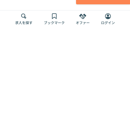
求人を探す
ブックマーク
オファー
ログイン
メディア
サービス
キャリアアップ
採用担当者さま
各種媒体
を目指す
トップページ
Offers AI
Offers
ログイン
利用規約
新規登録・ロ
RPO
Magazine
プライバシー
グイン
Offers HR
予算型リテー
ポリシー
案件を探す
Magazine
導入事例
ナー
外部送信ツー
Offers 職務経
Offers デジタ
ルの一覧
歴
ル人材総研
お役立ち
人事AIコンサ
Offers AI
資料
ルティング
Harness
企業を探す
よくある
求人掲載無料
イベント情報
ご質問
プラン