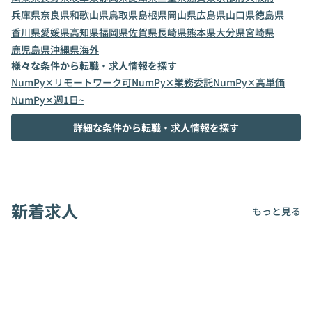
兵庫県
奈良県
和歌山県
鳥取県
島根県
岡山県
広島県
山口県
徳島県
香川県
愛媛県
高知県
福岡県
佐賀県
長崎県
熊本県
大分県
宮崎県
鹿児島県
沖縄県
海外
様々な条件から転職・求人情報を探す
NumPy✕リモートワーク可
NumPy✕業務委託
NumPy✕高単価
NumPy✕週1日~
詳細な条件から転職・求人情報を探す
新着求人
もっと見る