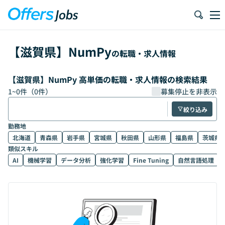
【
滋賀県
】
NumPy
の転職・求人情報
【滋賀県】NumPy 高単価の転職・求人情報の検索結果
1
~
0
件（
0
件）
募集停止を非表示
絞り込み
勤務地
北海道
青森県
岩手県
宮城県
秋田県
山形県
福島県
茨城県
類似スキル
AI
機械学習
データ分析
強化学習
Fine Tuning
自然言語処理