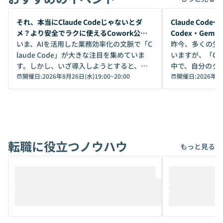
開催前
開催前
それ、本当にClaude Codeじゃないとダ
Claude Co
メ？より安全でラクに使えるCowork公開
Codex・Gem
デモ
いま、AIを活用した業務効率化の文脈で「C
昨今、多くの生
laude Code」が大きな注目を集めていま
いますが、「Code
す。しかし、いざ導入しようとすると、セ
中で、自分のタ
キュリティ面の懸念や権限管理のハードル
開催日:
2026年8月26日(水)19:00
~
20:00
いいのか」を自
開催日:
2026年8
から、気軽に使えないケースも多いのでは
か？ 「なんとなく誰かが良いと言っていた
ないでしょうか。 Coworkは、非エンジニ
から」「SNS
アでも簡単に安全に扱えるよう作られた機
ら」と、周りの
能です。そして実は、日常の業務領域であ
ている方も少な
れば「Coworkで十分にカバーできる」だ
Iのポテンシャル
転職に役立つノウハウ
けでなく、想像以上の範囲まで自動化でき
は、評判ではな
もっと見る
ることは、まだあまり知られていません。
ているAIを選ぶこ
そこで本イベントでは、メルカリで生成AI
もやり取りを重
推進を担当されているハヤカワ五味氏をお
まで文脈を忘れず
迎えし、Coworkを使った業務自動化の実
キストだけでな
際を、公開デモを交えてわかりやすくお伝
うときに一番打率が
えします。 前半のLTでは、ハヤカワ氏より
え、次々と新し
メルカリでの判断基準をもとに「なぜClau
それぞれの本当