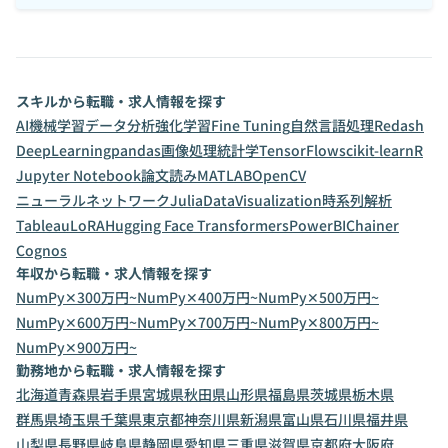
スキルから転職・求人情報を探す
AI
機械学習
データ分析
強化学習
Fine Tuning
自然言語処理
Redash
DeepLearning
pandas
画像処理
統計学
TensorFlow
scikit-learn
R
Jupyter Notebook
論文読み
MATLAB
OpenCV
ニューラルネットワーク
Julia
DataVisualization
時系列解析
Tableau
LoRA
Hugging Face Transformers
PowerBI
Chainer
Cognos
年収から転職・求人情報を探す
NumPy✕300万円~
NumPy✕400万円~
NumPy✕500万円~
NumPy✕600万円~
NumPy✕700万円~
NumPy✕800万円~
NumPy✕900万円~
勤務地から転職・求人情報を探す
北海道
青森県
岩手県
宮城県
秋田県
山形県
福島県
茨城県
栃木県
群馬県
埼玉県
千葉県
東京都
神奈川県
新潟県
富山県
石川県
福井県
山梨県
長野県
岐阜県
静岡県
愛知県
三重県
滋賀県
京都府
大阪府