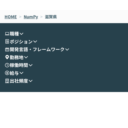
de CodeはNGになりがちで、なぜCowork
スクごとに最適
なら安全なのか」を解説いただいた上で、C
すのは至難の業です。 そこで
HOME
oworkの基本的な機能をご紹介いただきま
>
NumPy
>
滋賀県
は、LLMのフ
す。 続く公開デモでは、実際にCoworkを
ント構築の最前
使ってワークフローを構築する様子をお見
社松尾研究所の尾
職種
せいただきます。数分でワークフローが完
e・Codex・G
ポジション
成する手軽さや、Gmail等の外部サービス
分けの考え方を紐
とセキュアに連携できるポイントなど、実
使わなくなった
開発言語・フレームワーク
演を通じて具体的なイメージをお届けしま
らではの視点でお
勤務地
す。 後半のディスカッションでは、セキュ
のAIに絞るべ
稼働時間
リティの考え方や社内導入の進め方など、
迷っている方か
給与
現場目線でさらに深掘りしていきます。
最適化したい方
「自分の業務をAIで自動化してみたいけ
ご参加をお待ち
出社頻度
ど、何から始めればいいかわからない」と
いう方にこそ参加いただきたいイベントで
す。