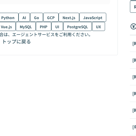
Python
AI
Go
GCP
Next.js
JavaScript
Vue.js
MySQL
PHP
UI
PostgreSQL
UX
合は、エージェントサービスをご利用ください。
トップに戻る
[
[
[
[
[
[