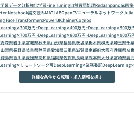
械学習
データ分析
強化学習
Fine Tuning
自然言語処理
Redash
pandas
画像
yter Notebook
論文読み
MATLAB
OpenCV
ニューラルネットワーク
Julia
ng Face Transformers
PowerBI
Chainer
Cognos
Learning✕300万円~
DeepLearning✕400万円~
DeepLearning✕500万
Learning✕700万円~
DeepLearning✕800万円~
DeepLearning✕900万
道
青森県
岩手県
宮城県
秋田県
山形県
福島県
茨城県
栃木県
群馬県
埼玉県
千
県
山梨県
長野県
岐阜県
静岡県
愛知県
三重県
滋賀県
京都府
大阪府
兵庫県
奈
県
徳島県
香川県
愛媛県
高知県
福岡県
佐賀県
長崎県
熊本県
大分県
宮崎県
鹿
pLearning✕リモートワーク可
DeepLearning✕業務委託
DeepLearnin
詳細な条件から転職・求人情報を探す