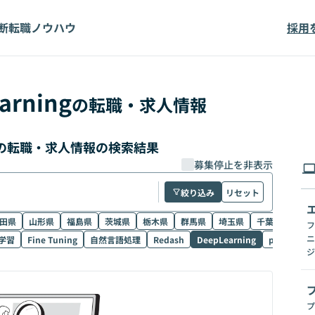
断
転職ノウハウ
採用
arning
の転職・求人情報
高単価の転職・求人情報の検索結果
募集停止を非表示
絞り込み
リセット
田県
山形県
福島県
茨城県
栃木県
群馬県
埼玉県
千葉県
東京
フ
ニ
学習
Fine Tuning
自然言語処理
Redash
DeepLearning
pandas
ジ
プ