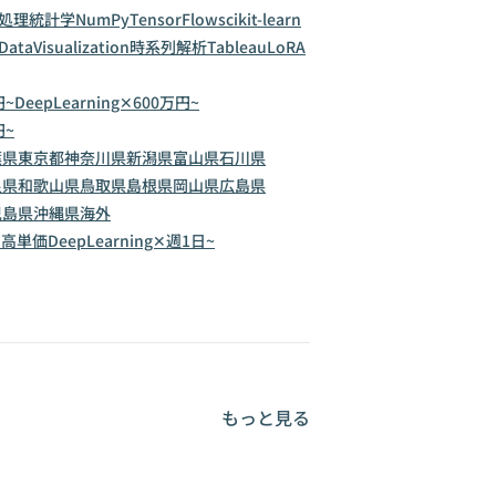
処理
統計学
NumPy
TensorFlow
scikit-learn
DataVisualization
時系列解析
Tableau
LoRA
円~
DeepLearning✕600万円~
円~
葉県
東京都
神奈川県
新潟県
富山県
石川県
良県
和歌山県
鳥取県
島根県
岡山県
広島県
児島県
沖縄県
海外
g✕高単価
DeepLearning✕週1日~
もっと見る