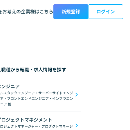
をお考えの企業様はこちら
新規登録
ログイン
職種から転職・求人情報を探す
エンジニア
都
神奈川県
新潟県
富山県
石川県
福井県
山梨県
長野県
岐阜
ルスタックエンジニア・サーバーサイドエンジ
ア・フロントエンドエンジニア・インフラエン
画像処理
統計学
NumPy
TensorFlow
scikit-learn
R
Jupyter No
ニア
他
プロジェクトマネジメント
ロジェクトマネージャー・プロダクトマネージ