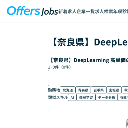
新着求人
企業一覧
求人検索
年収診
【
奈良県
】
DeepLe
【奈良県】DeepLearning 
1
~
0
件（
0
件）
勤務地
北海道
青森県
岩手県
宮城県
秋
類似スキル
AI
機械学習
データ分析
強化