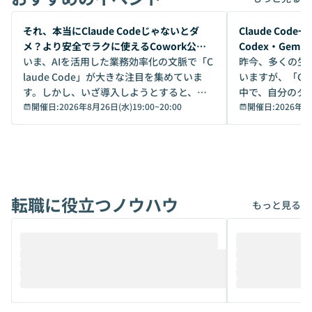
開催前
開催前
それ、本当にClaude Codeじゃないとダ
Claude Co
メ？より安全でラクに使えるCowork公開
Codex・Gem
デモ
いま、AIを活用した業務効率化の文脈で「C
昨今、多くの生
laude Code」が大きな注目を集めていま
いますが、「Code
す。しかし、いざ導入しようとすると、セ
中で、自分のタ
キュリティ面の懸念や権限管理のハードル
開催日:
2026年8月26日(水)19:00
~
20:00
いいのか」を自
開催日:
2026年8
から、気軽に使えないケースも多いのでは
か？ 「なんとなく誰かが良いと言っていた
ないでしょうか。 Coworkは、非エンジニ
から」「SNS
アでも簡単に安全に扱えるよう作られた機
ら」と、周りの
能です。そして実は、日常の業務領域であ
ている方も少な
れば「Coworkで十分にカバーできる」だ
Iのポテンシャル
転職に役立つノウハウ
けでなく、想像以上の範囲まで自動化でき
は、評判ではな
もっと見る
ることは、まだあまり知られていません。
ているAIを選ぶこ
そこで本イベントでは、メルカリで生成AI
もやり取りを重
推進を担当されているハヤカワ五味氏をお
まで文脈を忘れず
迎えし、Coworkを使った業務自動化の実
キストだけでな
際を、公開デモを交えてわかりやすくお伝
うときに一番打率が
えします。 前半のLTでは、ハヤカワ氏より
え、次々と新し
メルカリでの判断基準をもとに「なぜClau
それぞれの本当