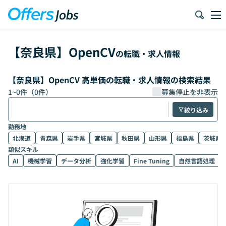
【
奈良県
】
OpenCV
の転職・求人情報
【奈良県】OpenCV 高単価の転職・求人情報の検索結果
1
~
0
件（
0
件）
募集停止を非表示
絞り込み
勤務地
北海道
青森県
岩手県
宮城県
秋田県
山形県
福島県
茨城県
類似スキル
AI
機械学習
データ分析
強化学習
Fine Tuning
自然言語処理