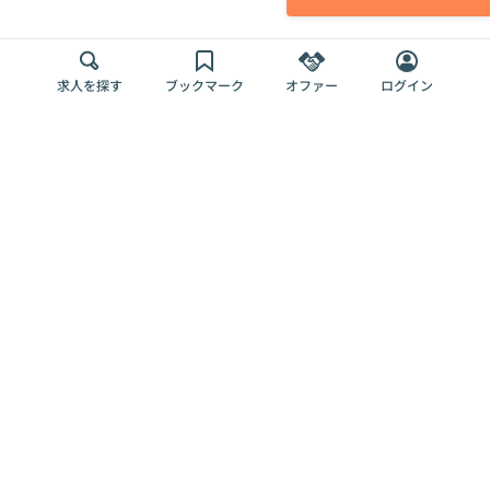
求人を探す
ブックマーク
オファー
ログイン
メディア
サービス
キャリアアップ
採用担当者さま
各種媒体
を目指す
トップページ
Offers AI
Offers
ログイン
利用規約
新規登録・ロ
RPO
Magazine
プライバシー
グイン
Offers HR
予算型リテー
ポリシー
案件を探す
Magazine
導入事例
ナー
外部送信ツー
Offers 職務経
Offers デジタ
ルの一覧
歴
ル人材総研
お役立ち
人事AIコンサ
Offers AI
資料
ルティング
Harness
企業を探す
よくある
求人掲載無料
イベント情報
ご質問
プラン