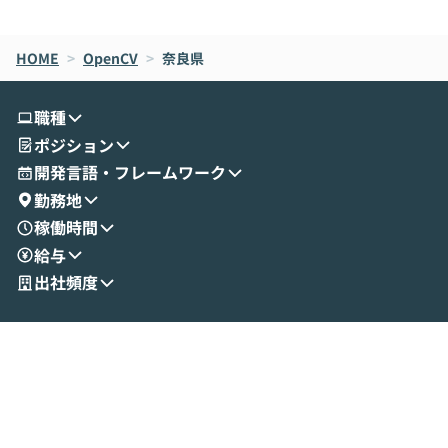
de CodeはNGになりがちで、なぜCowork
スクごとに最適
なら安全なのか」を解説いただいた上で、C
すのは至難の業です。 そこで
HOME
oworkの基本的な機能をご紹介いただきま
>
OpenCV
>
奈良県
は、LLMのフ
す。 続く公開デモでは、実際にCoworkを
ント構築の最前
使ってワークフローを構築する様子をお見
社松尾研究所の尾
職種
せいただきます。数分でワークフローが完
e・Codex・G
ポジション
成する手軽さや、Gmail等の外部サービス
分けの考え方を紐
とセキュアに連携できるポイントなど、実
使わなくなった
開発言語・フレームワーク
演を通じて具体的なイメージをお届けしま
らではの視点でお
勤務地
す。 後半のディスカッションでは、セキュ
のAIに絞るべ
稼働時間
リティの考え方や社内導入の進め方など、
迷っている方か
給与
現場目線でさらに深掘りしていきます。
最適化したい方
「自分の業務をAIで自動化してみたいけ
ご参加をお待ち
出社頻度
ど、何から始めればいいかわからない」と
いう方にこそ参加いただきたいイベントで
す。