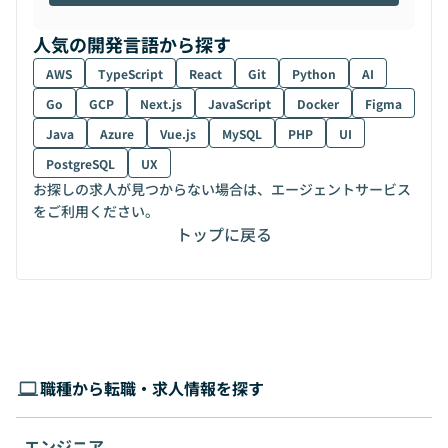
人気の開発言語から探す
AWS
TypeScript
React
Git
Python
AI
Go
GCP
Next.js
JavaScript
Docker
Figma
Java
Azure
Vue.js
MySQL
PHP
UI
PostgreSQL
UX
お探しの求人が見つからない場合は、エージェントサービス
をご利用ください。
トップに戻る
職種から転職・求人情報を探す
エンジニア