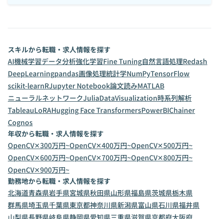
スキルから転職・求人情報を探す
AI
機械学習
データ分析
強化学習
Fine Tuning
自然言語処理
Redash
DeepLearning
pandas
画像処理
統計学
NumPy
TensorFlow
scikit-learn
R
Jupyter Notebook
論文読み
MATLAB
ニューラルネットワーク
Julia
DataVisualization
時系列解析
Tableau
LoRA
Hugging Face Transformers
PowerBI
Chainer
Cognos
年収から転職・求人情報を探す
OpenCV✕300万円~
OpenCV✕400万円~
OpenCV✕500万円~
OpenCV✕600万円~
OpenCV✕700万円~
OpenCV✕800万円~
OpenCV✕900万円~
勤務地から転職・求人情報を探す
北海道
青森県
岩手県
宮城県
秋田県
山形県
福島県
茨城県
栃木県
群馬県
埼玉県
千葉県
東京都
神奈川県
新潟県
富山県
石川県
福井県
山梨県
長野県
岐阜県
静岡県
愛知県
三重県
滋賀県
京都府
大阪府