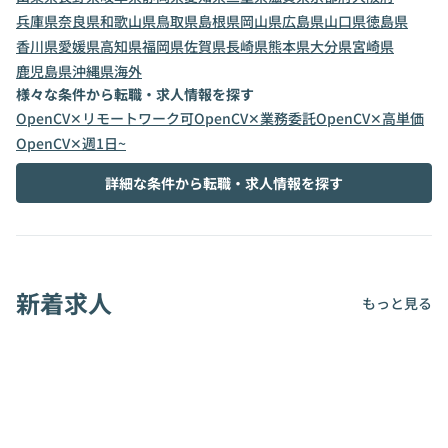
兵庫県
奈良県
和歌山県
鳥取県
島根県
岡山県
広島県
山口県
徳島県
香川県
愛媛県
高知県
福岡県
佐賀県
長崎県
熊本県
大分県
宮崎県
鹿児島県
沖縄県
海外
様々な条件から転職・求人情報を探す
OpenCV✕リモートワーク可
OpenCV✕業務委託
OpenCV✕高単価
OpenCV✕週1日~
詳細な条件から転職・求人情報を探す
新着求人
もっと見る