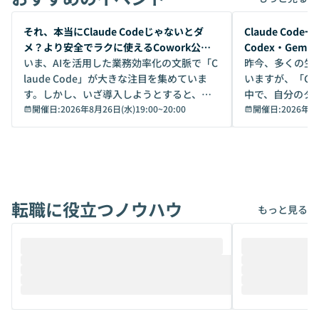
開催前
開催前
それ、本当にClaude Codeじゃないとダ
Claude Co
メ？より安全でラクに使えるCowork公開
Codex・Gem
デモ
いま、AIを活用した業務効率化の文脈で「C
昨今、多くの生
laude Code」が大きな注目を集めていま
いますが、「Code
す。しかし、いざ導入しようとすると、セ
中で、自分のタ
キュリティ面の懸念や権限管理のハードル
開催日:
2026年8月26日(水)19:00
~
20:00
いいのか」を自
開催日:
2026年8
から、気軽に使えないケースも多いのでは
か？ 「なんとなく誰かが良いと言っていた
ないでしょうか。 Coworkは、非エンジニ
から」「SNS
アでも簡単に安全に扱えるよう作られた機
ら」と、周りの
能です。そして実は、日常の業務領域であ
ている方も少な
れば「Coworkで十分にカバーできる」だ
Iのポテンシャル
転職に役立つノウハウ
けでなく、想像以上の範囲まで自動化でき
は、評判ではな
もっと見る
ることは、まだあまり知られていません。
ているAIを選ぶこ
そこで本イベントでは、メルカリで生成AI
もやり取りを重
推進を担当されているハヤカワ五味氏をお
まで文脈を忘れず
迎えし、Coworkを使った業務自動化の実
キストだけでな
際を、公開デモを交えてわかりやすくお伝
うときに一番打率が
えします。 前半のLTでは、ハヤカワ氏より
え、次々と新し
メルカリでの判断基準をもとに「なぜClau
それぞれの本当