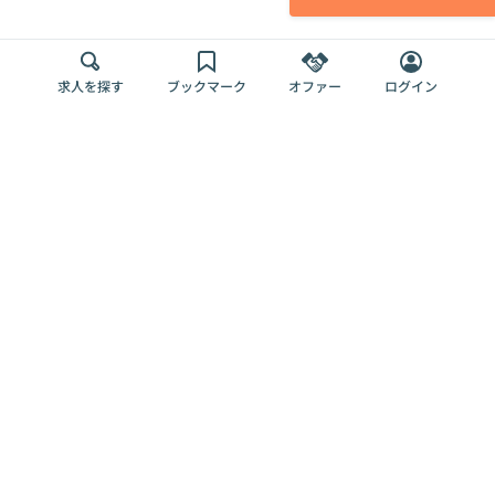
求人を探す
ブックマーク
オファー
ログイン
メディア
サービス
キャリアアップ
採用担当者さま
各種媒体
を目指す
トップページ
Offers AI
Offers
ログイン
利用規約
新規登録・ロ
RPO
Magazine
プライバシー
グイン
Offers HR
予算型リテー
ポリシー
案件を探す
Magazine
導入事例
ナー
外部送信ツー
Offers 職務経
Offers デジタ
ルの一覧
歴
ル人材総研
お役立ち
人事AIコンサ
Offers AI
資料
ルティング
Harness
企業を探す
よくある
求人掲載無料
イベント情報
ご質問
プラン