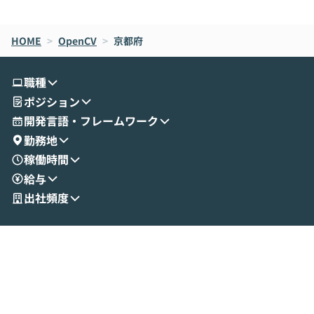
de CodeはNGになりがちで、なぜCowork
スクごとに最適
なら安全なのか」を解説いただいた上で、C
すのは至難の業です。 そこで
HOME
oworkの基本的な機能をご紹介いただきま
>
OpenCV
>
京都府
は、LLMのフ
す。 続く公開デモでは、実際にCoworkを
ント構築の最前
使ってワークフローを構築する様子をお見
社松尾研究所の尾
職種
せいただきます。数分でワークフローが完
e・Codex・G
ポジション
成する手軽さや、Gmail等の外部サービス
分けの考え方を紐
とセキュアに連携できるポイントなど、実
使わなくなった
開発言語・フレームワーク
演を通じて具体的なイメージをお届けしま
らではの視点でお
勤務地
す。 後半のディスカッションでは、セキュ
のAIに絞るべ
稼働時間
リティの考え方や社内導入の進め方など、
迷っている方か
給与
現場目線でさらに深掘りしていきます。
最適化したい方
「自分の業務をAIで自動化してみたいけ
ご参加をお待ち
出社頻度
ど、何から始めればいいかわからない」と
いう方にこそ参加いただきたいイベントで
す。