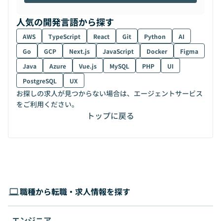
人気の開発言語から探す
AWS
TypeScript
React
Git
Python
AI
Go
GCP
Next.js
JavaScript
Docker
Figma
Java
Azure
Vue.js
MySQL
PHP
UI
PostgreSQL
UX
お探しの求人が見つからない場合は、エージェントサービス
をご利用ください。
トップに戻る
職種から転職・求人情報を探す
エンジニア