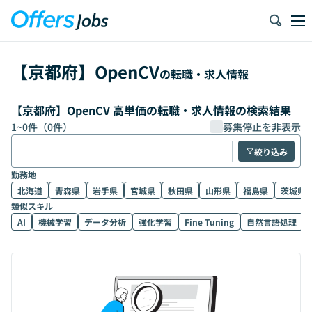
【
京都府
】
OpenCV
の転職・求人情報
【京都府】OpenCV 高単価の転職・求人情報の検索結果
1
~
0
件（
0
件）
募集停止を非表示
絞り込み
勤務地
北海道
青森県
岩手県
宮城県
秋田県
山形県
福島県
茨城県
類似スキル
AI
機械学習
データ分析
強化学習
Fine Tuning
自然言語処理