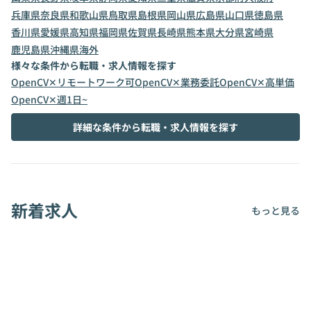
兵庫県
奈良県
和歌山県
鳥取県
島根県
岡山県
広島県
山口県
徳島県
香川県
愛媛県
高知県
福岡県
佐賀県
長崎県
熊本県
大分県
宮崎県
鹿児島県
沖縄県
海外
様々な条件から転職・求人情報を探す
OpenCV✕リモートワーク可
OpenCV✕業務委託
OpenCV✕高単価
OpenCV✕週1日~
詳細な条件から転職・求人情報を探す
新着求人
もっと見る