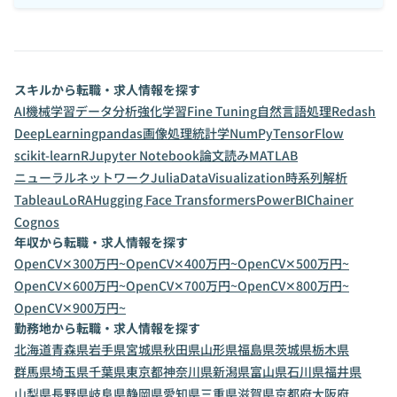
スキルから転職・求人情報を探す
AI
機械学習
データ分析
強化学習
Fine Tuning
自然言語処理
Redash
DeepLearning
pandas
画像処理
統計学
NumPy
TensorFlow
scikit-learn
R
Jupyter Notebook
論文読み
MATLAB
ニューラルネットワーク
Julia
DataVisualization
時系列解析
Tableau
LoRA
Hugging Face Transformers
PowerBI
Chainer
Cognos
年収から転職・求人情報を探す
OpenCV✕300万円~
OpenCV✕400万円~
OpenCV✕500万円~
OpenCV✕600万円~
OpenCV✕700万円~
OpenCV✕800万円~
OpenCV✕900万円~
勤務地から転職・求人情報を探す
北海道
青森県
岩手県
宮城県
秋田県
山形県
福島県
茨城県
栃木県
群馬県
埼玉県
千葉県
東京都
神奈川県
新潟県
富山県
石川県
福井県
山梨県
長野県
岐阜県
静岡県
愛知県
三重県
滋賀県
京都府
大阪府