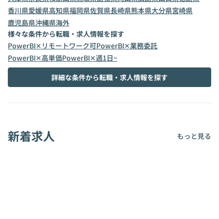
香川県
愛媛県
高知県
福岡県
佐賀県
長崎県
熊本県
大分県
宮崎県
鹿児島県
沖縄県
海外
様々な条件から転職・求人情報を探す
PowerBI✕リモートワーク可
PowerBI✕業務委託
PowerBI✕高単価
PowerBI✕週1日~
詳細な条件から転職・求人情報を探す
新着求人
もっと見る