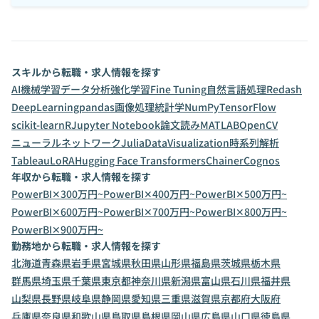
スキルから転職・求人情報を探す
AI
機械学習
データ分析
強化学習
Fine Tuning
自然言語処理
Redash
DeepLearning
pandas
画像処理
統計学
NumPy
TensorFlow
scikit-learn
R
Jupyter Notebook
論文読み
MATLAB
OpenCV
ニューラルネットワーク
Julia
DataVisualization
時系列解析
Tableau
LoRA
Hugging Face Transformers
Chainer
Cognos
年収から転職・求人情報を探す
PowerBI✕300万円~
PowerBI✕400万円~
PowerBI✕500万円~
PowerBI✕600万円~
PowerBI✕700万円~
PowerBI✕800万円~
PowerBI✕900万円~
勤務地から転職・求人情報を探す
北海道
青森県
岩手県
宮城県
秋田県
山形県
福島県
茨城県
栃木県
群馬県
埼玉県
千葉県
東京都
神奈川県
新潟県
富山県
石川県
福井県
山梨県
長野県
岐阜県
静岡県
愛知県
三重県
滋賀県
京都府
大阪府
兵庫県
奈良県
和歌山県
鳥取県
島根県
岡山県
広島県
山口県
徳島県