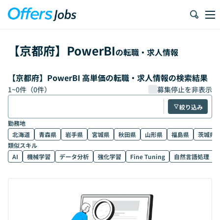
【
京都府
】
PowerBI
の転職・求人情報
【京都府】PowerBI 高単価の転職・求人情報の検索結果
1
~
0
件（
0
件）
募集停止を非表示
絞り込み
勤務地
北海道
青森県
岩手県
宮城県
秋田県
山形県
福島県
茨城県
類似スキル
AI
機械学習
データ分析
強化学習
Fine Tuning
自然言語処理