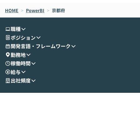
なら安全なのか」を解説いただいた上で、C
すのは至難の業です。 そこで
HOME
oworkの基本的な機能をご紹介いただきま
>
PowerBI
>
京都府
は、LLMのフ
す。 続く公開デモでは、実際にCoworkを
ント構築の最前
使ってワークフローを構築する様子をお見
社松尾研究所の尾
職種
せいただきます。数分でワークフローが完
e・Codex・G
ポジション
成する手軽さや、Gmail等の外部サービス
分けの考え方を紐
とセキュアに連携できるポイントなど、実
使わなくなった
開発言語・フレームワーク
演を通じて具体的なイメージをお届けしま
らではの視点でお
勤務地
す。 後半のディスカッションでは、セキュ
のAIに絞るべ
稼働時間
リティの考え方や社内導入の進め方など、
迷っている方か
給与
現場目線でさらに深掘りしていきます。
最適化したい方
「自分の業務をAIで自動化してみたいけ
ご参加をお待ち
出社頻度
ど、何から始めればいいかわからない」と
いう方にこそ参加いただきたいイベントで
す。