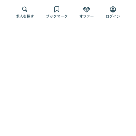
求人を探す
ブックマーク
オファー
ログイン
メディア
サービス
キャリアアップ
採用担当者さま
各種媒体
を目指す
トップページ
Offers AI
Offers
ログイン
利用規約
新規登録・ロ
RPO
Magazine
プライバシー
グイン
Offers HR
予算型リテー
ポリシー
案件を探す
Magazine
導入事例
ナー
外部送信ツー
Offers 職務経
Offers デジタ
ルの一覧
歴
ル人材総研
お役立ち
人事AIコンサ
Offers AI
資料
ルティング
Harness
企業を探す
よくある
求人掲載無料
イベント情報
ご質問
プラン
ヘルプページ