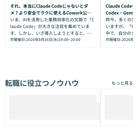
開催前
開催前
それ、本当にClaude Codeじゃないとダ
Claude Co
メ？より安全でラクに使えるCowork公開
Codex・Gem
デモ
いま、AIを活用した業務効率化の文脈で「C
昨今、多くの生
laude Code」が大きな注目を集めていま
いますが、「Code
す。しかし、いざ導入しようとすると、セ
中で、自分のタ
キュリティ面の懸念や権限管理のハードル
開催日:
2026年8月26日(水)19:00
~
20:00
いいのか」を自
開催日:
2026年8
から、気軽に使えないケースも多いのでは
か？ 「なんとなく誰かが良いと言っていた
ないでしょうか。 Coworkは、非エンジニ
から」「SNS
アでも簡単に安全に扱えるよう作られた機
ら」と、周りの
能です。そして実は、日常の業務領域であ
ている方も少な
れば「Coworkで十分にカバーできる」だ
Iのポテンシャル
転職に役立つノウハウ
けでなく、想像以上の範囲まで自動化でき
は、評判ではな
もっと見る
ることは、まだあまり知られていません。
ているAIを選ぶこ
そこで本イベントでは、メルカリで生成AI
もやり取りを重
推進を担当されているハヤカワ五味氏をお
まで文脈を忘れず
迎えし、Coworkを使った業務自動化の実
キストだけでな
際を、公開デモを交えてわかりやすくお伝
うときに一番打率が
えします。 前半のLTでは、ハヤカワ氏より
え、次々と新し
メルカリでの判断基準をもとに「なぜClau
それぞれの本当
de CodeはNGになりがちで、なぜCowork
スクごとに最適