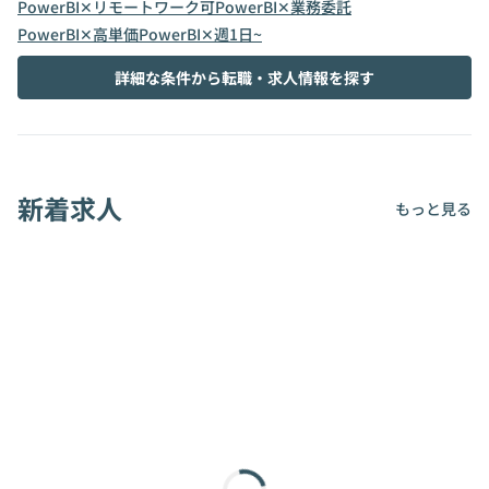
PowerBI✕リモートワーク可
PowerBI✕業務委託
PowerBI✕高単価
PowerBI✕週1日~
詳細な条件から転職・求人情報を探す
新着求人
もっと見る