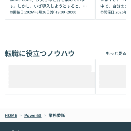
す。しかし、いざ導入しようとすると、セ
中で、自分のタ
キュリティ面の懸念や権限管理のハードル
開催日:
2026年8月26日(水)19:00
~
20:00
いいのか」を自
開催日:
2026年8
から、気軽に使えないケースも多いのでは
か？ 「なんとなく誰かが良いと言っていた
ないでしょうか。 Coworkは、非エンジニ
から」「SNS
アでも簡単に安全に扱えるよう作られた機
ら」と、周りの
能です。そして実は、日常の業務領域であ
ている方も少な
れば「Coworkで十分にカバーできる」だ
Iのポテンシャル
転職に役立つノウハウ
けでなく、想像以上の範囲まで自動化でき
は、評判ではな
もっと見る
ることは、まだあまり知られていません。
ているAIを選ぶこ
そこで本イベントでは、メルカリで生成AI
もやり取りを重
推進を担当されているハヤカワ五味氏をお
まで文脈を忘れず
迎えし、Coworkを使った業務自動化の実
キストだけでな
際を、公開デモを交えてわかりやすくお伝
うときに一番打率が
えします。 前半のLTでは、ハヤカワ氏より
え、次々と新し
メルカリでの判断基準をもとに「なぜClau
それぞれの本当
de CodeはNGになりがちで、なぜCowork
スクごとに最適
なら安全なのか」を解説いただいた上で、C
すのは至難の業です。 そこで
HOME
oworkの基本的な機能をご紹介いただきま
>
PowerBI
>
業務委託
は、LLMのフ
す。 続く公開デモでは、実際にCoworkを
ント構築の最前
使ってワークフローを構築する様子をお見
社松尾研究所の尾