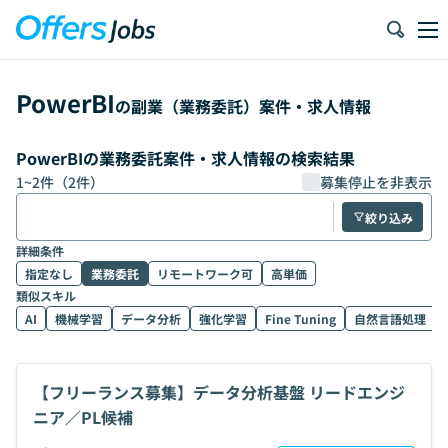
PowerBI
の副業（業務委託）案件・求人情報
PowerBIの業務委託案件・求人情報の検索結果
1
~
2
件（
2
件）
募集停止を非表示
絞り込み
詳細条件
指定なし
業務委託
リモートワーク可
高単価
類似スキル
AI
機械学習
データ分析
強化学習
Fine Tuning
自然言語処理
【フリーランス募集】データ分析基盤 リードエンジ
ニア／PL候補