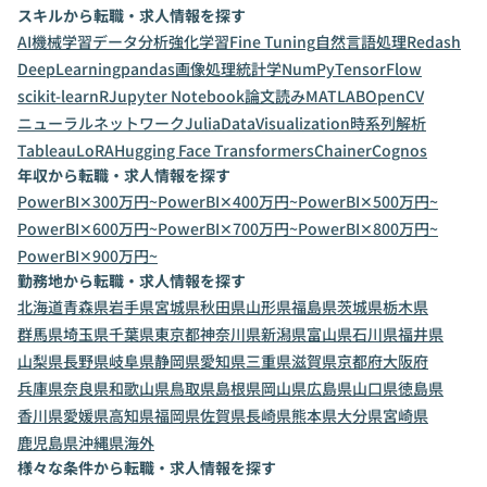
スキルから転職・求人情報を探す
AI
機械学習
データ分析
強化学習
Fine Tuning
自然言語処理
Redash
DeepLearning
pandas
画像処理
統計学
NumPy
TensorFlow
scikit-learn
R
Jupyter Notebook
論文読み
MATLAB
OpenCV
ニューラルネットワーク
Julia
DataVisualization
時系列解析
Tableau
LoRA
Hugging Face Transformers
Chainer
Cognos
年収から転職・求人情報を探す
PowerBI✕300万円~
PowerBI✕400万円~
PowerBI✕500万円~
PowerBI✕600万円~
PowerBI✕700万円~
PowerBI✕800万円~
PowerBI✕900万円~
勤務地から転職・求人情報を探す
北海道
青森県
岩手県
宮城県
秋田県
山形県
福島県
茨城県
栃木県
群馬県
埼玉県
千葉県
東京都
神奈川県
新潟県
富山県
石川県
福井県
山梨県
長野県
岐阜県
静岡県
愛知県
三重県
滋賀県
京都府
大阪府
兵庫県
奈良県
和歌山県
鳥取県
島根県
岡山県
広島県
山口県
徳島県
香川県
愛媛県
高知県
福岡県
佐賀県
長崎県
熊本県
大分県
宮崎県
鹿児島県
沖縄県
海外
様々な条件から転職・求人情報を探す