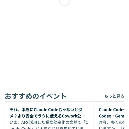
おすすめのイベント
もっと見る
開催前
開催前
それ、本当にClaude Codeじゃないとダ
Claude Co
メ？より安全でラクに使えるCowork公開
Codex・Gem
デモ
いま、AIを活用した業務効率化の文脈で「C
昨今、多くの生
laude Code」が大きな注目を集めていま
いますが、「Code