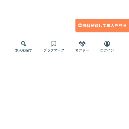
無料登録して求人を見る
求人を探す
ブックマーク
オファー
ログイン
メディア
サービス
キャリアアップ
採用担当者さま
各種媒体
を目指す
トップページ
Offers AI
Offers
ログイン
利用規約
新規登録・ロ
RPO
Magazine
プライバシー
グイン
Offers HR
予算型リテー
ポリシー
案件を探す
Magazine
導入事例
ナー
外部送信ツー
Offers 職務経
Offers デジタ