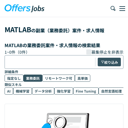
MATLAB
の副業（業務委託）案件・求人情報
MATLABの業務委託案件・求人情報の検索結果
1
~
0
件（
0
件）
募集停止を非表示
絞り込み
詳細条件
指定なし
業務委託
リモートワーク可
高単価
類似スキル
AI
機械学習
データ分析
強化学習
Fine Tuning
自然言語処理