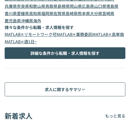
兵庫県
奈良県
和歌山県
鳥取県
島根県
岡山県
広島県
山口県
徳島県
香川県
愛媛県
高知県
福岡県
佐賀県
長崎県
熊本県
大分県
宮崎県
鹿児島県
沖縄県
海外
様々な条件から転職・求人情報を探す
MATLAB✕リモートワーク可
MATLAB✕業務委託
MATLAB✕高単価
MATLAB✕週1日~
詳細な条件から転職・求人情報を探す
求人に関するサマリ
新着求人
もっと見る