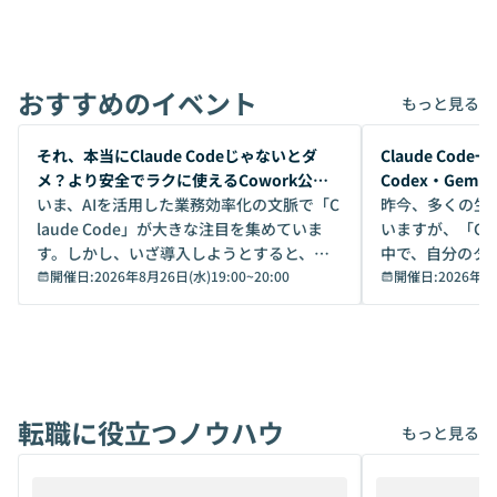
おすすめのイベント
もっと見る
開催前
開催前
それ、本当にClaude Codeじゃないとダ
Claude Co
メ？より安全でラクに使えるCowork公開
Codex・Gem
デモ
いま、AIを活用した業務効率化の文脈で「C
昨今、多くの生
laude Code」が大きな注目を集めていま
いますが、「Code
す。しかし、いざ導入しようとすると、セ
中で、自分のタ
キュリティ面の懸念や権限管理のハードル
開催日:
2026年8月26日(水)19:00
~
20:00
いいのか」を自
開催日:
2026年8
から、気軽に使えないケースも多いのでは
か？ 「なんとなく誰かが良いと言っていた
ないでしょうか。 Coworkは、非エンジニ
から」「SNS
アでも簡単に安全に扱えるよう作られた機
ら」と、周りの
能です。そして実は、日常の業務領域であ
ている方も少な
れば「Coworkで十分にカバーできる」だ
Iのポテンシャル
転職に役立つノウハウ
けでなく、想像以上の範囲まで自動化でき
は、評判ではな
もっと見る
ることは、まだあまり知られていません。
ているAIを選ぶこ
そこで本イベントでは、メルカリで生成AI
もやり取りを重