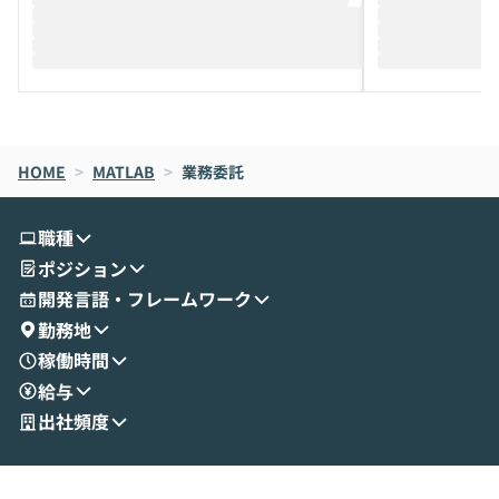
推進を担当されているハヤカワ五味氏をお
まで文脈を忘れず
迎えし、Coworkを使った業務自動化の実
キストだけでな
際を、公開デモを交えてわかりやすくお伝
うときに一番打率が
えします。 前半のLTでは、ハヤカワ氏より
え、次々と新し
メルカリでの判断基準をもとに「なぜClau
それぞれの本当
de CodeはNGになりがちで、なぜCowork
スクごとに最適
なら安全なのか」を解説いただいた上で、C
すのは至難の業です。 そこで
HOME
oworkの基本的な機能をご紹介いただきま
>
MATLAB
>
業務委託
は、LLMのフ
す。 続く公開デモでは、実際にCoworkを
ント構築の最前
使ってワークフローを構築する様子をお見
社松尾研究所の尾
職種
せいただきます。数分でワークフローが完
e・Codex・G
ポジション
成する手軽さや、Gmail等の外部サービス
分けの考え方を紐
とセキュアに連携できるポイントなど、実
使わなくなった
開発言語・フレームワーク
演を通じて具体的なイメージをお届けしま
らではの視点でお
勤務地
す。 後半のディスカッションでは、セキュ
のAIに絞るべ
稼働時間
リティの考え方や社内導入の進め方など、
迷っている方か
給与
現場目線でさらに深掘りしていきます。
最適化したい方
「自分の業務をAIで自動化してみたいけ
ご参加をお待ち
出社頻度
ど、何から始めればいいかわからない」と
いう方にこそ参加いただきたいイベントで
す。