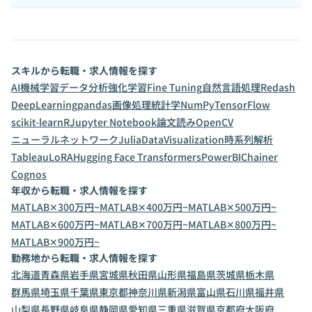
スキルから転職・求人情報を探す
AI
機械学習
データ分析
強化学習
Fine Tuning
自然言語処理
Redash
DeepLearning
pandas
画像処理
統計学
NumPy
TensorFlow
scikit-learn
R
Jupyter Notebook
論文読み
OpenCV
ニューラルネットワーク
Julia
DataVisualization
時系列解析
Tableau
LoRA
Hugging Face Transformers
PowerBI
Chainer
Cognos
年収から転職・求人情報を探す
MATLAB✕300万円~
MATLAB✕400万円~
MATLAB✕500万円~
MATLAB✕600万円~
MATLAB✕700万円~
MATLAB✕800万円~
MATLAB✕900万円~
勤務地から転職・求人情報を探す
北海道
青森県
岩手県
宮城県
秋田県
山形県
福島県
茨城県
栃木県
群馬県
埼玉県
千葉県
東京都
神奈川県
新潟県
富山県
石川県
福井県
山梨県
長野県
岐阜県
静岡県
愛知県
三重県
滋賀県
京都府
大阪府