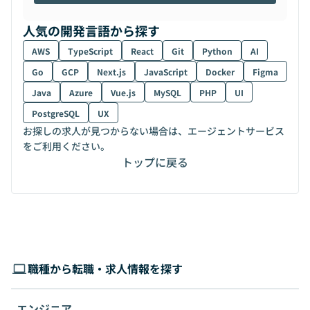
人気の開発言語から探す
AWS
TypeScript
React
Git
Python
AI
Go
GCP
Next.js
JavaScript
Docker
Figma
Java
Azure
Vue.js
MySQL
PHP
UI
PostgreSQL
UX
お探しの求人が見つからない場合は、エージェントサービス
をご利用ください。
トップに戻る
職種から転職・求人情報を探す
エンジニア