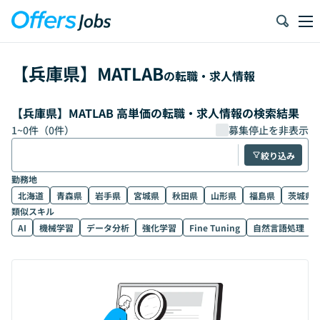
【
兵庫県
】
MATLAB
の転職・求人情報
【兵庫県】MATLAB 高単価の転職・求人情報の検索結果
1
~
0
件（
0
件）
募集停止を非表示
絞り込み
勤務地
北海道
青森県
岩手県
宮城県
秋田県
山形県
福島県
茨城県
類似スキル
AI
機械学習
データ分析
強化学習
Fine Tuning
自然言語処理