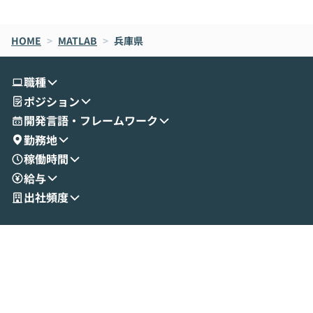
de CodeはNGになりがちで、なぜCowork
スクごとに最適
なら安全なのか」を解説いただいた上で、C
すのは至難の業です。 そこで
HOME
oworkの基本的な機能をご紹介いただきま
>
MATLAB
>
兵庫県
は、LLMのフ
す。 続く公開デモでは、実際にCoworkを
ント構築の最前
使ってワークフローを構築する様子をお見
社松尾研究所の尾
職種
せいただきます。数分でワークフローが完
e・Codex・G
ポジション
成する手軽さや、Gmail等の外部サービス
分けの考え方を紐
とセキュアに連携できるポイントなど、実
使わなくなった
開発言語・フレームワーク
演を通じて具体的なイメージをお届けしま
らではの視点でお
勤務地
す。 後半のディスカッションでは、セキュ
のAIに絞るべ
稼働時間
リティの考え方や社内導入の進め方など、
迷っている方か
給与
現場目線でさらに深掘りしていきます。
最適化したい方
「自分の業務をAIで自動化してみたいけ
ご参加をお待ち
出社頻度
ど、何から始めればいいかわからない」と
いう方にこそ参加いただきたいイベントで
す。