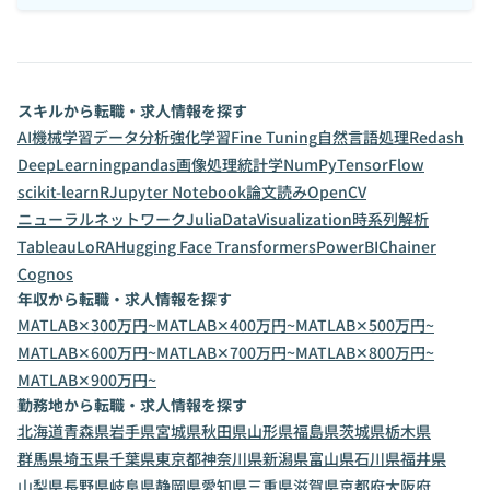
スキルから転職・求人情報を探す
AI
機械学習
データ分析
強化学習
Fine Tuning
自然言語処理
Redash
DeepLearning
pandas
画像処理
統計学
NumPy
TensorFlow
scikit-learn
R
Jupyter Notebook
論文読み
OpenCV
ニューラルネットワーク
Julia
DataVisualization
時系列解析
Tableau
LoRA
Hugging Face Transformers
PowerBI
Chainer
Cognos
年収から転職・求人情報を探す
MATLAB✕300万円~
MATLAB✕400万円~
MATLAB✕500万円~
MATLAB✕600万円~
MATLAB✕700万円~
MATLAB✕800万円~
MATLAB✕900万円~
勤務地から転職・求人情報を探す
北海道
青森県
岩手県
宮城県
秋田県
山形県
福島県
茨城県
栃木県
群馬県
埼玉県
千葉県
東京都
神奈川県
新潟県
富山県
石川県
福井県
山梨県
長野県
岐阜県
静岡県
愛知県
三重県
滋賀県
京都府
大阪府