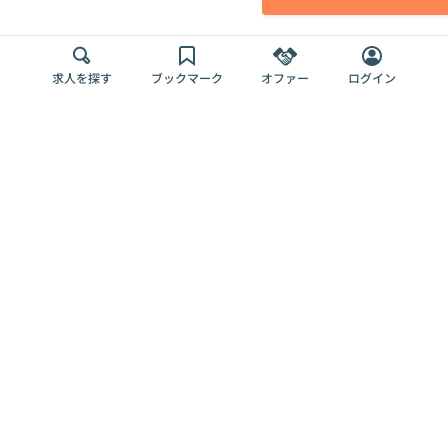
求人を探す
ブックマーク
オファー
ログイン
メディア
サービス
キャリアアップ
採用担当者さま
各種媒体
を目指す
トップページ
Offers AI
Offers
ログイン
利用規約
新規登録・ロ
RPO
Magazine
プライバシー
グイン
Offers HR
予算型リテー
ポリシー
案件を探す
Magazine
導入事例
ナー
外部送信ツー
Offers 職務経
Offers デジタ
ルの一覧
歴
ル人材総研
お役立ち
人事AIコンサ
Offers AI
資料
ルティング
Harness
企業を探す
よくある
求人掲載無料
イベント情報
ご質問
プラン