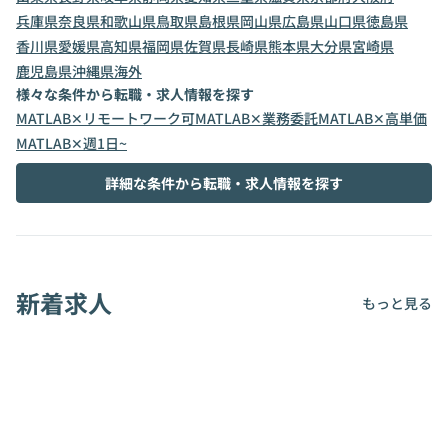
兵庫県
奈良県
和歌山県
鳥取県
島根県
岡山県
広島県
山口県
徳島県
香川県
愛媛県
高知県
福岡県
佐賀県
長崎県
熊本県
大分県
宮崎県
鹿児島県
沖縄県
海外
様々な条件から転職・求人情報を探す
MATLAB✕リモートワーク可
MATLAB✕業務委託
MATLAB✕高単価
MATLAB✕週1日~
詳細な条件から転職・求人情報を探す
新着求人
もっと見る