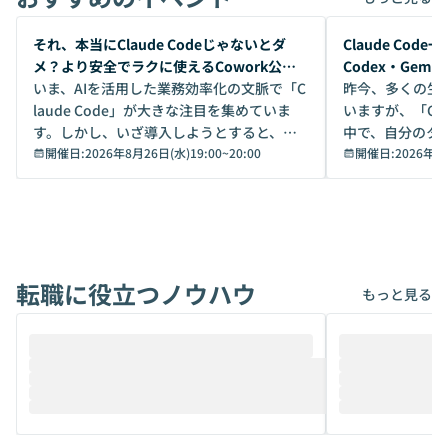
開催前
開催前
それ、本当にClaude Codeじゃないとダ
Claude Co
メ？より安全でラクに使えるCowork公開
Codex・Gem
デモ
いま、AIを活用した業務効率化の文脈で「C
昨今、多くの生
laude Code」が大きな注目を集めていま
いますが、「Code
す。しかし、いざ導入しようとすると、セ
中で、自分のタ
キュリティ面の懸念や権限管理のハードル
開催日:
2026年8月26日(水)19:00
~
20:00
いいのか」を自
開催日:
2026年8
から、気軽に使えないケースも多いのでは
か？ 「なんとなく誰かが良いと言っていた
ないでしょうか。 Coworkは、非エンジニ
から」「SNS
アでも簡単に安全に扱えるよう作られた機
ら」と、周りの
能です。そして実は、日常の業務領域であ
ている方も少な
れば「Coworkで十分にカバーできる」だ
Iのポテンシャル
転職に役立つノウハウ
けでなく、想像以上の範囲まで自動化でき
は、評判ではな
もっと見る
ることは、まだあまり知られていません。
ているAIを選ぶこ
そこで本イベントでは、メルカリで生成AI
もやり取りを重
推進を担当されているハヤカワ五味氏をお
まで文脈を忘れず
迎えし、Coworkを使った業務自動化の実
キストだけでな
際を、公開デモを交えてわかりやすくお伝
うときに一番打率が
えします。 前半のLTでは、ハヤカワ氏より
え、次々と新し
メルカリでの判断基準をもとに「なぜClau
それぞれの本当