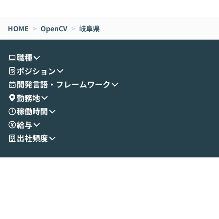
de CodeはNGになりがちで、なぜCowork
スクごとに最適
なら安全なのか」を解説いただいた上で、C
すのは至難の業です。 そこで
HOME
oworkの基本的な機能をご紹介いただきま
>
OpenCV
>
岐阜県
は、LLMのフ
す。 続く公開デモでは、実際にCoworkを
ント構築の最前
使ってワークフローを構築する様子をお見
社松尾研究所の尾
職種
せいただきます。数分でワークフローが完
e・Codex・G
ポジション
成する手軽さや、Gmail等の外部サービス
分けの考え方を紐
とセキュアに連携できるポイントなど、実
使わなくなった
開発言語・フレームワーク
演を通じて具体的なイメージをお届けしま
らではの視点でお
勤務地
す。 後半のディスカッションでは、セキュ
のAIに絞るべ
稼働時間
リティの考え方や社内導入の進め方など、
迷っている方か
給与
現場目線でさらに深掘りしていきます。
最適化したい方
「自分の業務をAIで自動化してみたいけ
ご参加をお待ち
出社頻度
ど、何から始めればいいかわからない」と
いう方にこそ参加いただきたいイベントで
す。