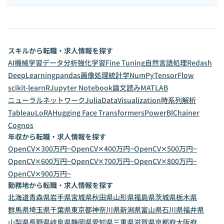
スキルから転職・求人情報を探す
AI
機械学習
データ分析
強化学習
Fine Tuning
自然言語処理
Redash
DeepLearning
pandas
画像処理
統計学
NumPy
TensorFlow
scikit-learn
R
Jupyter Notebook
論文読み
MATLAB
ニューラルネットワーク
Julia
DataVisualization
時系列解析
Tableau
LoRA
Hugging Face Transformers
PowerBI
Chainer
Cognos
年収から転職・求人情報を探す
OpenCV✕300万円~
OpenCV✕400万円~
OpenCV✕500万円~
OpenCV✕600万円~
OpenCV✕700万円~
OpenCV✕800万円~
OpenCV✕900万円~
勤務地から転職・求人情報を探す
北海道
青森県
岩手県
宮城県
秋田県
山形県
福島県
茨城県
栃木県
群馬県
埼玉県
千葉県
東京都
神奈川県
新潟県
富山県
石川県
福井県
山梨県
長野県
岐阜県
静岡県
愛知県
三重県
滋賀県
京都府
大阪府