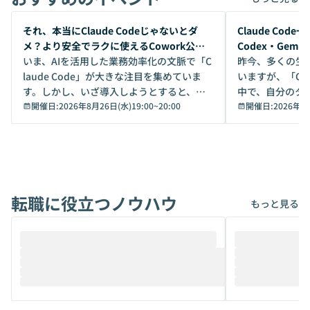
開催前
開催前
それ、本当にClaude Codeじゃないとダ
Claude Co
メ？より安全でラクに使えるCowork公開
Codex・Gem
デモ
いま、AIを活用した業務効率化の文脈で「C
昨今、多くの生
laude Code」が大きな注目を集めていま
いますが、「Code
す。しかし、いざ導入しようとすると、セ
中で、自分のタ
キュリティ面の懸念や権限管理のハードル
開催日:
2026年8月26日(水)19:00
~
20:00
いいのか」を自
開催日:
2026年8
から、気軽に使えないケースも多いのでは
か？ 「なんとなく誰かが良いと言っていた
ないでしょうか。 Coworkは、非エンジニ
から」「SNS
アでも簡単に安全に扱えるよう作られた機
ら」と、周りの
能です。そして実は、日常の業務領域であ
ている方も少な
れば「Coworkで十分にカバーできる」だ
Iのポテンシャル
転職に役立つノウハウ
けでなく、想像以上の範囲まで自動化でき
は、評判ではな
もっと見る
ることは、まだあまり知られていません。
ているAIを選ぶこ
そこで本イベントでは、メルカリで生成AI
もやり取りを重
推進を担当されているハヤカワ五味氏をお
まで文脈を忘れず
迎えし、Coworkを使った業務自動化の実
キストだけでな
際を、公開デモを交えてわかりやすくお伝
うときに一番打率が
えします。 前半のLTでは、ハヤカワ氏より
え、次々と新し
メルカリでの判断基準をもとに「なぜClau
それぞれの本当