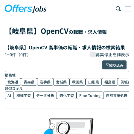
【
岐阜県
】
OpenCV
の転職・求人情報
【岐阜県】OpenCV 高単価の転職・求人情報の検索結果
1
~
0
件（
0
件）
募集停止を非表示
絞り込み
勤務地
北海道
青森県
岩手県
宮城県
秋田県
山形県
福島県
茨城県
類似スキル
AI
機械学習
データ分析
強化学習
Fine Tuning
自然言語処理