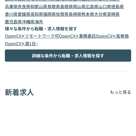
兵庫県
奈良県
和歌山県
鳥取県
島根県
岡山県
広島県
山口県
徳島県
香川県
愛媛県
高知県
福岡県
佐賀県
長崎県
熊本県
大分県
宮崎県
鹿児島県
沖縄県
海外
様々な条件から転職・求人情報を探す
OpenCV✕リモートワーク可
OpenCV✕業務委託
OpenCV✕高単価
OpenCV✕週1日~
詳細な条件から転職・求人情報を探す
新着求人
もっと見る