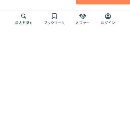
求人を探す
ブックマーク
オファー
ログイン
メディア
サービス
キャリアアップ
採用担当者さま
各種媒体
を目指す
トップページ
Offers AI
Offers
ログイン
利用規約
新規登録・ロ
RPO
Magazine
プライバシー
グイン
Offers HR
予算型リテー
ポリシー
案件を探す
Magazine
導入事例
ナー
外部送信ツー
Offers 職務経
Offers デジタ
ルの一覧
歴
ル人材総研
お役立ち
人事AIコンサ
Offers AI
資料
ルティング
Harness
企業を探す
よくある
求人掲載無料
イベント情報
ご質問
プラン