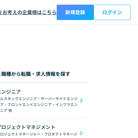
をお考えの企業様はこちら
新規登録
ログイン
職種から転職・求人情報を探す
エンジニア
都
神奈川県
新潟県
富山県
石川県
福井県
山梨県
長野県
岐阜
ルスタックエンジニア・サーバーサイドエンジ
ア・フロントエンドエンジニア・インフラエン
画像処理
統計学
NumPy
TensorFlow
scikit-learn
R
Jupyter No
ニア
他
プロジェクトマネジメント
ロジェクトマネージャー・プロダクトマネージ