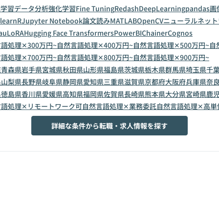
械学習
データ分析
強化学習
Fine Tuning
Redash
DeepLearning
pandas
画
-learn
R
Jupyter Notebook
論文読み
MATLAB
OpenCV
ニューラルネット
au
LoRA
Hugging Face Transformers
PowerBI
Chainer
Cognos
語処理✕300万円~
自然言語処理✕400万円~
自然言語処理✕500万円~
自
語処理✕700万円~
自然言語処理✕800万円~
自然言語処理✕900万円~
道
青森県
岩手県
宮城県
秋田県
山形県
福島県
茨城県
栃木県
群馬県
埼玉県
千
県
山梨県
長野県
岐阜県
静岡県
愛知県
三重県
滋賀県
京都府
大阪府
兵庫県
奈
県
徳島県
香川県
愛媛県
高知県
福岡県
佐賀県
長崎県
熊本県
大分県
宮崎県
鹿
言語処理✕リモートワーク可
自然言語処理✕業務委託
自然言語処理✕高単
詳細な条件から転職・求人情報を探す