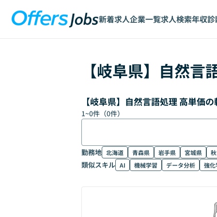
新着求人
企業一覧
求人検索
年収診
【
岐阜県
】
自然言
【岐阜県】自然言語処理 高単価の
1
~
0
件（
0
件）
勤務地
北海道
青森県
岩手県
宮城県
秋
類似スキル
AI
機械学習
データ分析
強化