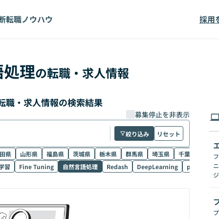
断
転職ノウハウ
採用
語処理
の転職・求人情報
転職・求人情報の検索結果
募集停止を非表示
絞り込み
リセット
田県
山形県
福島県
茨城県
栃木県
群馬県
埼玉県
千葉県
東京
フ
ニ
学習
Fine Tuning
自然言語処理
Redash
DeepLearning
pandas
ジ
プ