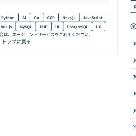
Python
AI
Go
GCP
Next.js
JavaScript
Vue.js
MySQL
PHP
UI
PostgreSQL
UX
合は、エージェントサービスをご利用ください。
トップに戻る
[
[
[
[
[
[