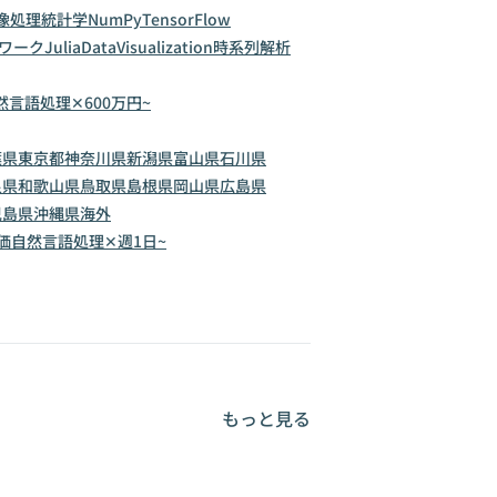
像処理
統計学
NumPy
TensorFlow
ワーク
Julia
DataVisualization
時系列解析
然言語処理✕600万円~
葉県
東京都
神奈川県
新潟県
富山県
石川県
良県
和歌山県
鳥取県
島根県
岡山県
広島県
児島県
沖縄県
海外
価
自然言語処理✕週1日~
もっと見る